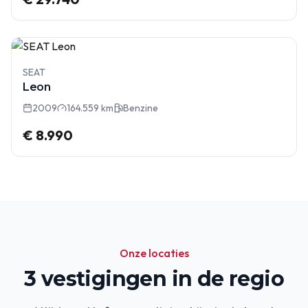
SEAT
Leon
2009
164.559 km
Benzine
€ 8.990
Onze locaties
3
vestigingen in de regio