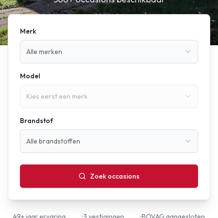
Merk
Alle merken
Model
Kies eerst een merk
Brandstof
Alle brandstoffen
Zoek occasions
49+ jaar ervaring
3 vestigingen
BOVAG aangesloten