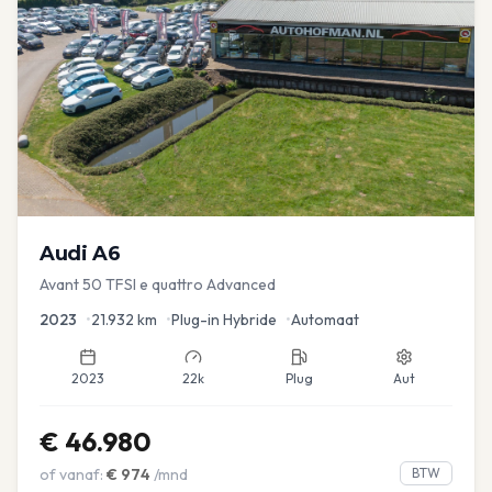
Audi
A6
Avant 50 TFSI e quattro Advanced
2023
•
21.932
km
•
Plug-in Hybride
•
Automaat
2023
22k
Plug
Aut
€
46.980
of vanaf:
€
974
/mnd
BTW