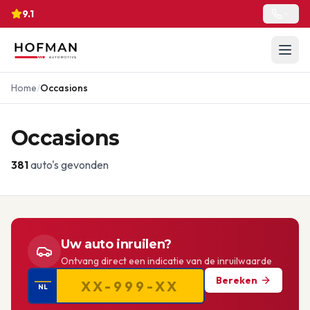
9.1
Home
/
Occasions
Occasions
381
auto's gevonden
Uw auto inruilen?
Ontvang direct een indicatie van de inruilwaarde
Bereken
NL