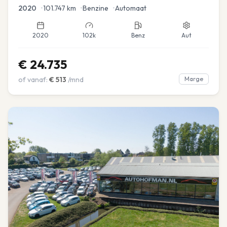
2020
•
101.747
km
•
Benzine
•
Automaat
2020
102k
Benz
Aut
€
24.735
of vanaf:
€
513
/mnd
Marge