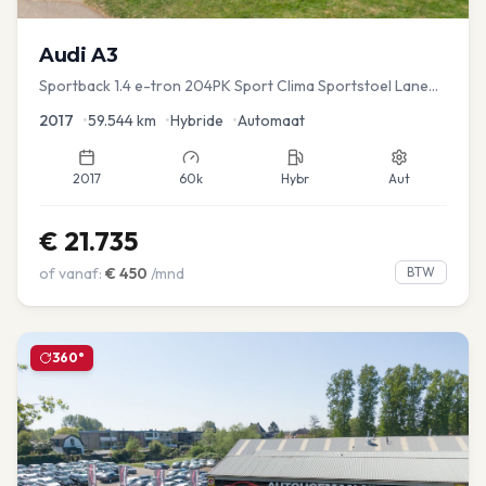
Audi
A3
Sportback 1.4 e-tron 204PK Sport Clima Sportstoel Lane
assist Navi PDC
2017
•
59.544
km
•
Hybride
•
Automaat
2017
60k
Hybr
Aut
€
21.735
of vanaf:
€
450
/mnd
BTW
360°