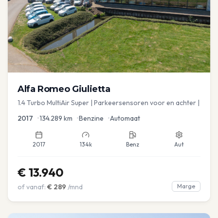
Alfa Romeo
Giulietta
1.4 Turbo MultiAir Super | Parkeersensoren voor en achter |
2017
•
134.289
km
•
Benzine
•
Automaat
2017
134k
Benz
Aut
€
13.940
of vanaf:
€
289
/mnd
Marge