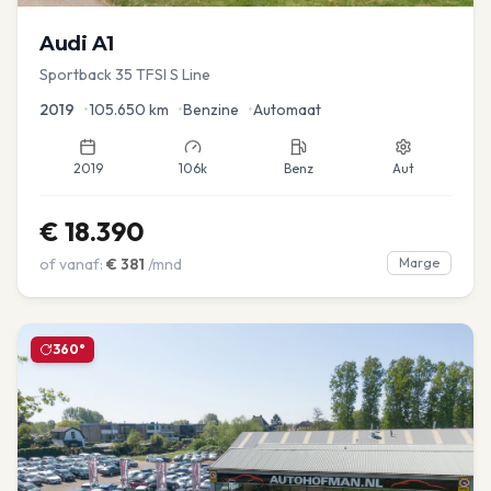
Audi
A1
Sportback 35 TFSI S Line
2019
•
105.650
km
•
Benzine
•
Automaat
2019
106k
Benz
Aut
€
18.390
of vanaf:
€
381
/mnd
Marge
360°