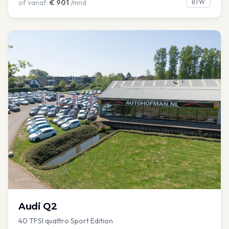
of vanaf:
€
901
/mnd
BTW
Audi
Q2
40 TFSI quattro Sport Edition