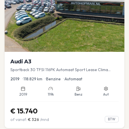
Audi
A3
Sportback 30 TFSI 116PK Automaat Sport Lease Clima
Cruise PDC
2019
•
118.829
km
•
Benzine
•
Automaat
2019
119k
Benz
Aut
€
15.740
of vanaf:
€
326
/mnd
BTW