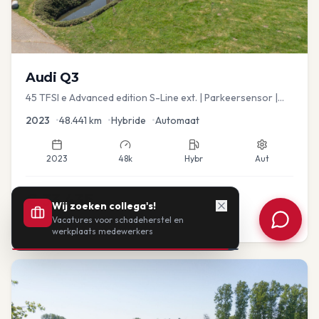
Audi
Q3
45 TFSI e Advanced edition S-Line ext. | Parkeersensor |
Navi
2023
•
48.441
km
•
Hybride
•
Automaat
2023
48k
Hybr
Aut
€
33.435
Wij zoeken collega's!
Vacatures voor schadeherstel en
of vanaf:
€
693
/mnd
BTW
werkplaats medewerkers