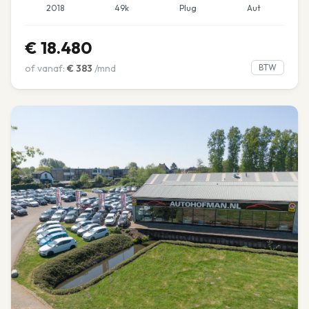
2018
49k
Plug
Aut
€
18.480
of vanaf:
€
383
/mnd
BTW