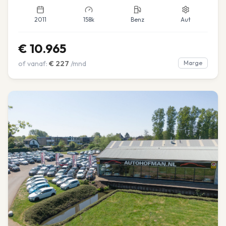
2011
158k
Benz
Aut
€
10.965
of vanaf:
€
227
/mnd
Marge