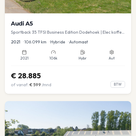
Audi
A5
Sportback 35 TFSI Business Edition Dodehoek | Elec koffer
| Adap Cruise
2021
•
106.099
km
•
Hybride
•
Automaat
2021
106k
Hybr
Aut
€
28.885
of vanaf:
€
599
/mnd
BTW