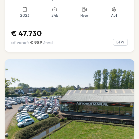
2023
24k
Hybr
Aut
€
47.730
of vanaf:
€
989
/mnd
BTW