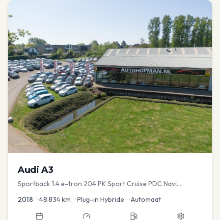
Audi
A3
Sportback 1.4 e-tron 204 PK Sport Cruise PDC Navi
Stoelver.
2018
•
48.834
km
•
Plug-in Hybride
•
Automaat