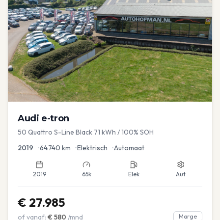
Audi
e-tron
50 Quattro S-Line Black 71 kWh / 100% SOH
2019
•
64.740
km
•
Elektrisch
•
Automaat
2019
65k
Elek
Aut
€
27.985
of vanaf:
€
580
/mnd
Marge