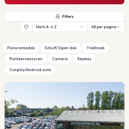
Filters
Merk A → Z
48
per pagina
Panoramadak
Schuif/Open dak
Trekhaak
Parkeersensoren
Camera
Keyless
Carplay/Android auto