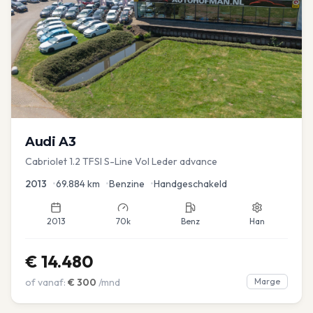
Audi
A3
Cabriolet 1.2 TFSI S-Line Vol Leder advance
2013
•
69.884
km
•
Benzine
•
Handgeschakeld
2013
70k
Benz
Han
€
14.480
of vanaf:
€
300
/mnd
Marge