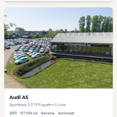
Audi
A5
Sportback 2.0 TFSI quattro S-Line
2011
•
157.594
km
•
Benzine
•
Automaat