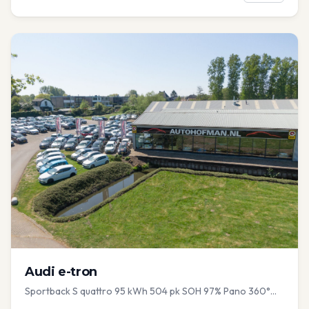
Audi
e-tron
Sportback S quattro 95 kWh 504 pk SOH 97% Pano 360°
Camera Head up El-a-klep Memory Seat