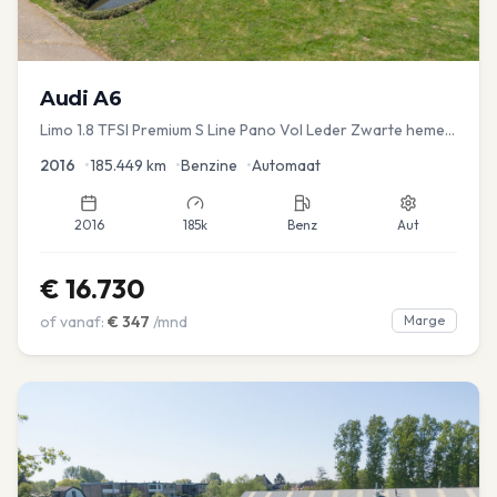
Audi
A6
Limo 1.8 TFSI Premium S Line Pano Vol Leder Zwarte hemel
Mem Seats Navi EL aKlep
2016
•
185.449
km
•
Benzine
•
Automaat
2016
185k
Benz
Aut
€
16.730
of vanaf:
€
347
/mnd
Marge