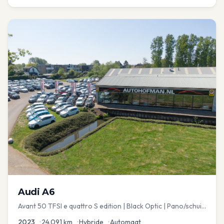
Audi
A6
Avant 50 TFSI e quattro S edition | Black Optic | Pano/schuif
| Stoelmemory | Virtual
2023
•
24.091
km
•
Hybride
•
Automaat