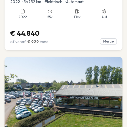
2022
•
54.752
km
•
Elektrisch
•
Automaat
2022
55k
Elek
Aut
€
44.840
of vanaf:
€
929
/mnd
Marge