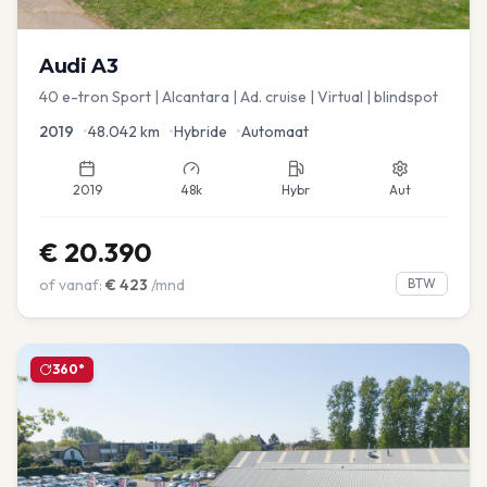
Audi
A3
40 e-tron Sport | Alcantara | Ad. cruise | Virtual | blindspot
2019
•
48.042
km
•
Hybride
•
Automaat
2019
48k
Hybr
Aut
€
20.390
of vanaf:
€
423
/mnd
BTW
360°