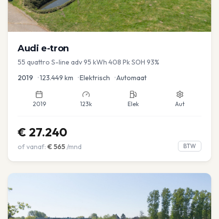
Audi
e-tron
55 quattro S-line adv 95 kWh 408 Pk SOH 93%
2019
•
123.449
km
•
Elektrisch
•
Automaat
2019
123k
Elek
Aut
€
27.240
of vanaf:
€
565
/mnd
BTW