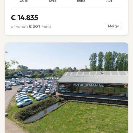
2018
134k
Benz
Aut
€
14.835
of vanaf:
€
307
/mnd
Marge