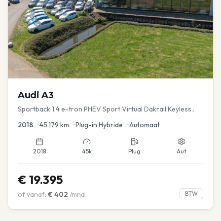
Audi
A3
Sportback 1.4 e-tron PHEV Sport Virtual Dakrail Keyless
PDC v+a Stoelver
2018
•
45.179
km
•
Plug-in Hybride
•
Automaat
2018
45k
Plug
Aut
€
19.395
of vanaf:
€
402
/mnd
BTW