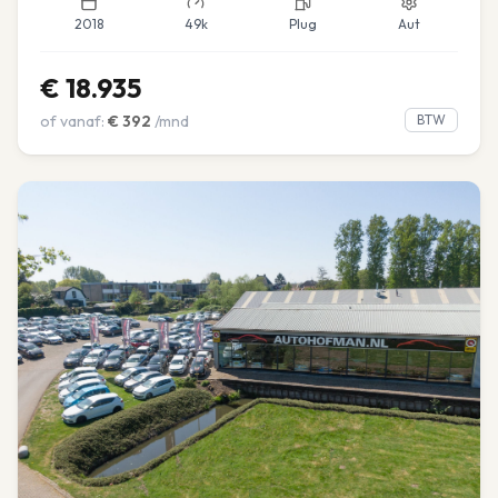
2018
49k
Plug
Aut
€
18.935
of vanaf:
€
392
/mnd
BTW