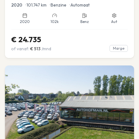
2020
•
101.747
km
•
Benzine
•
Automaat
2020
102k
Benz
Aut
€
24.735
of vanaf:
€
513
/mnd
Marge