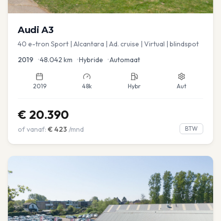
Audi
A3
40 e-tron Sport | Alcantara | Ad. cruise | Virtual | blindspot
2019
•
48.042
km
•
Hybride
•
Automaat
2019
48k
Hybr
Aut
€
20.390
of vanaf:
€
423
/mnd
BTW