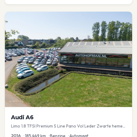
Audi
A6
Limo 1.8 TFSI Premium S Line Pano Vol Leder Zwarte hemel
Mem Seats Navi EL aKlep
2016
•
185.449
km
•
Benzine
•
Automaat