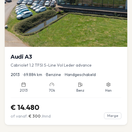
Audi
A3
Cabriolet 1.2 TFSI S-Line Vol Leder advance
2013
•
69.884
km
•
Benzine
•
Handgeschakeld
2013
70k
Benz
Han
€
14.480
of vanaf:
€
300
/mnd
Marge