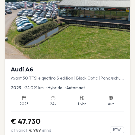
Audi
A6
Avant 50 TFSI e quattro S edition | Black Optic | Pano/schuif
| Stoelmemory | Virtual
2023
•
24.091
km
•
Hybride
•
Automaat
2023
24k
Hybr
Aut
€
47.730
of vanaf:
€
989
/mnd
BTW