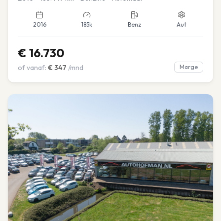
2016
185k
Benz
Aut
€
16.730
of vanaf:
€
347
/mnd
Marge