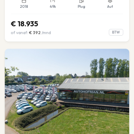
2018
49k
Plug
Aut
€
18.935
of vanaf:
€
392
/mnd
BTW