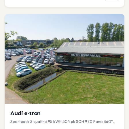
Audi
e-tron
Sportback S quattro 95 kWh 504 pk SOH 97% Pano 360°
Camera Head up El-a-klep Memory Seat