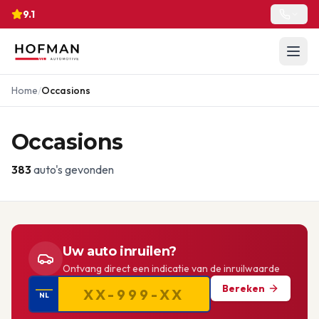
9.1
Home
/
Occasions
Occasions
383
auto's gevonden
Uw auto inruilen?
Ontvang direct een indicatie van de inruilwaarde
Bereken
NL