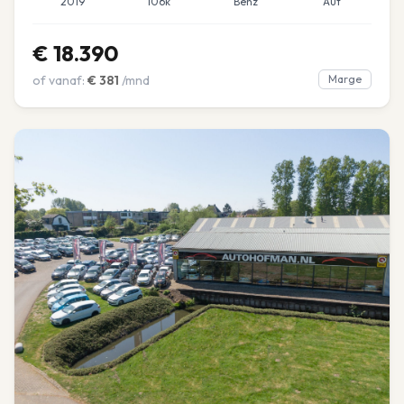
2019
106k
Benz
Aut
€
18.390
of vanaf:
€
381
/mnd
Marge