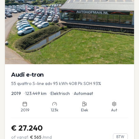
Audi
e-tron
55 quattro S-line adv 95 kWh 408 Pk SOH 93%
2019
•
123.449
km
•
Elektrisch
•
Automaat
2019
123k
Elek
Aut
€
27.240
of vanaf:
€
565
/mnd
BTW