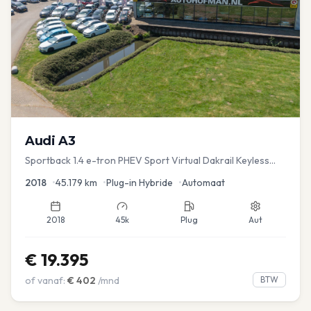
Audi
A3
Sportback 1.4 e-tron PHEV Sport Virtual Dakrail Keyless
PDC v+a Stoelver
2018
•
45.179
km
•
Plug-in Hybride
•
Automaat
2018
45k
Plug
Aut
€
19.395
of vanaf:
€
402
/mnd
BTW