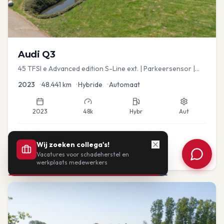
Audi
Q3
45 TFSI e Advanced edition S-Line ext. | Parkeersensor |
Navi
2023
•
48.441
km
•
Hybride
•
Automaat
2023
48k
Hybr
Aut
€
33.435
Wij zoeken collega's!
Vacatures voor schadeherstel en
of vanaf:
€
693
/mnd
BTW
werkplaats medewerkers