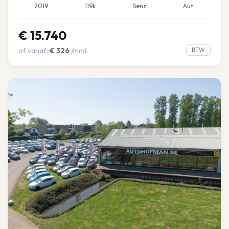
2019
119k
Benz
Aut
€
15.740
of vanaf:
€
326
/mnd
BTW