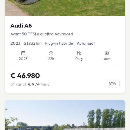
Audi
A6
Avant 50 TFSI e quattro Advanced
2023
•
21.932
km
•
Plug-in Hybride
•
Automaat
2023
22k
Plug
Aut
€
46.980
of vanaf:
€
974
/mnd
BTW