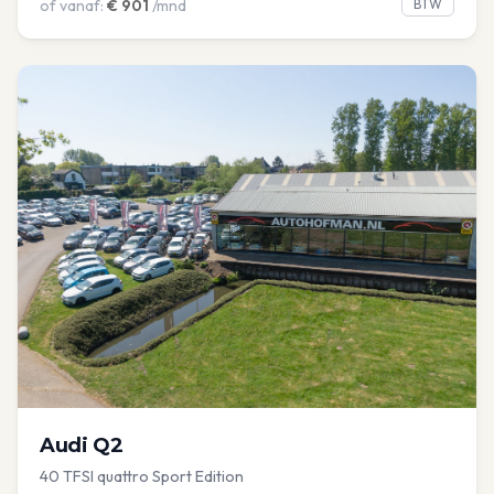
of vanaf:
€
901
/mnd
BTW
Audi
Q2
40 TFSI quattro Sport Edition