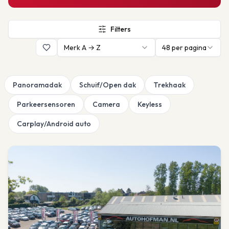
Filters
Merk A → Z
48
per pagina
Panoramadak
Schuif/Open dak
Trekhaak
Parkeersensoren
Camera
Keyless
Carplay/Android auto