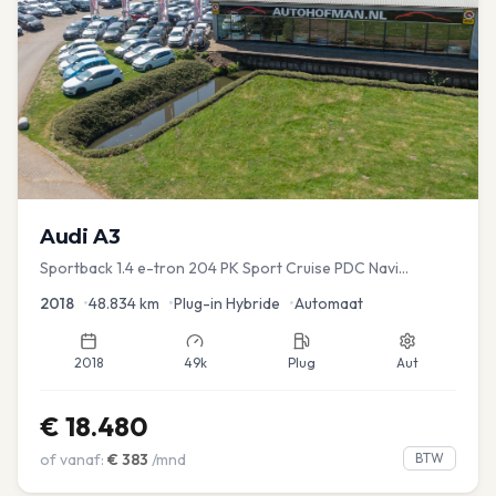
Audi
A3
Sportback 1.4 e-tron 204 PK Sport Cruise PDC Navi
Stoelver.
2018
•
48.834
km
•
Plug-in Hybride
•
Automaat
2018
49k
Plug
Aut
€
18.480
of vanaf:
€
383
/mnd
BTW