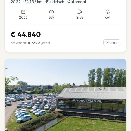
2022
•
54.752
km
•
Elektrisch
•
Automaat
2022
55k
Elek
Aut
€
44.840
of vanaf:
€
929
/mnd
Marge