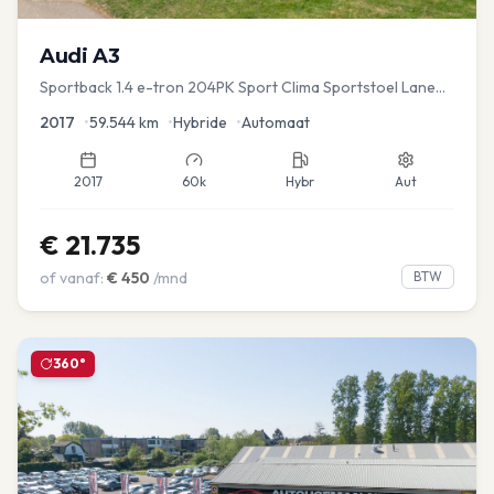
Audi
A3
Sportback 1.4 e-tron 204PK Sport Clima Sportstoel Lane
assist Navi PDC
2017
•
59.544
km
•
Hybride
•
Automaat
2017
60k
Hybr
Aut
€
21.735
of vanaf:
€
450
/mnd
BTW
360°