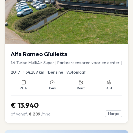
Alfa Romeo
Giulietta
1.4 Turbo MultiAir Super | Parkeersensoren voor en achter |
2017
•
134.289
km
•
Benzine
•
Automaat
2017
134k
Benz
Aut
€
13.940
of vanaf:
€
289
/mnd
Marge