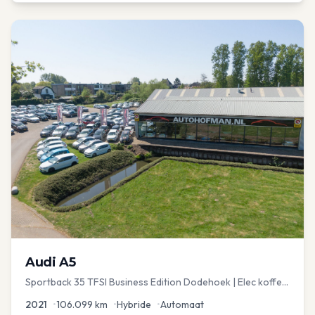
Audi
A5
Sportback 35 TFSI Business Edition Dodehoek | Elec koffer
| Adap Cruise
2021
•
106.099
km
•
Hybride
•
Automaat