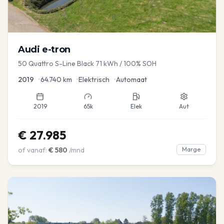
Audi
e-tron
50 Quattro S-Line Black 71 kWh / 100% SOH
2019
•
64.740
km
•
Elektrisch
•
Automaat
2019
65k
Elek
Aut
€
27.985
of vanaf:
€
580
/mnd
Marge