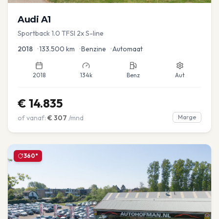
Audi
A1
Sportback 1.0 TFSI 2x S-line
2018
•
133.500
km
•
Benzine
•
Automaat
2018
134k
Benz
Aut
€
14.835
of vanaf:
€
307
/mnd
Marge
360°