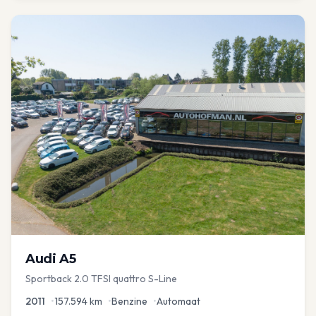
Audi
A5
Sportback 2.0 TFSI quattro S-Line
2011
•
157.594
km
•
Benzine
•
Automaat