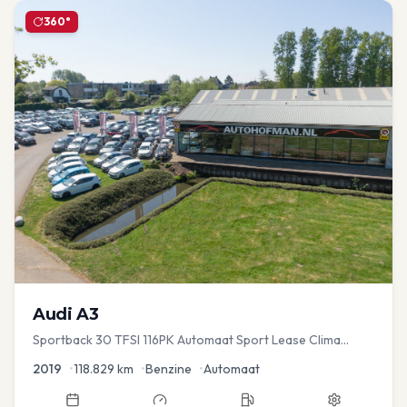
360°
Audi
A3
Sportback 30 TFSI 116PK Automaat Sport Lease Clima
Cruise PDC
2019
•
118.829
km
•
Benzine
•
Automaat