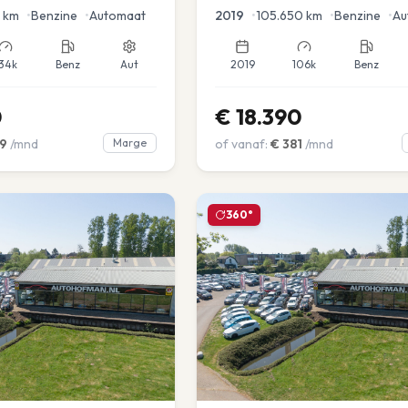
en voor en achter |
km
•
Benzine
•
Automaat
2019
•
105.650
km
•
Benzine
•
Au
34k
Benz
Aut
2019
106k
Benz
0
€
18.390
9
/mnd
Marge
of vanaf:
€
381
/mnd
360°