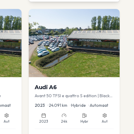
Audi
A6
e
Avant 50 TFSI e quattro S edition | Black
Optic | Pano/schuif | Stoelmemory |
omaat
2023
•
24.091
km
•
Hybride
•
Automaat
Virtual
Aut
2023
24k
Hybr
Aut