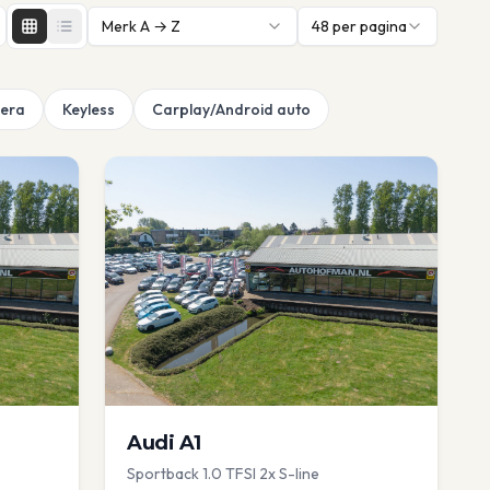
Merk A → Z
48
per pagina
era
Keyless
Carplay/Android auto
Audi
A1
Sportback 1.0 TFSI 2x S-line