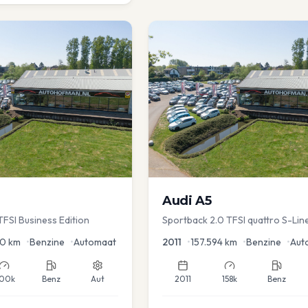
Audi
A5
TFSI Business Edition
Sportback 2.0 TFSI quattro S-Lin
50
km
•
Benzine
•
Automaat
2011
•
157.594
km
•
Benzine
•
Aut
00k
Benz
Aut
2011
158k
Benz