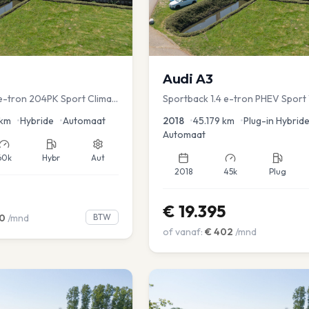
Audi
A3
 e-tron 204PK Sport Clima
Sportback 1.4 e-tron PHEV Sport 
e assist Navi PDC
Dakrail Keyless PDC v+a Stoelver
km
•
Hybride
•
Automaat
2018
•
45.179
km
•
Plug-in Hybrid
Automaat
60k
Hybr
Aut
2018
45k
Plug
€
19.395
0
/mnd
BTW
of vanaf:
€
402
/mnd