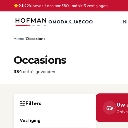
9.1
|
92% beveelt ons aan
380
+ auto's
•
3
vestigingen
OMODA
&
JAECOO
N
Home
/
Occasions
Occasions
384
auto's gevonden
Filters
Uw a
Ontvan
Vestiging