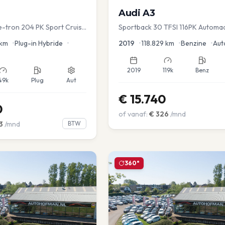
Audi
A3
 e-tron 204 PK Sport Cruise
Sportback 30 TFSI 116PK Automa
ver.
Lease Clima Cruise PDC
km
•
Plug-in Hybride
•
2019
•
118.829
km
•
Benzine
•
Aut
2019
119k
Benz
49k
Plug
Aut
€
15.740
0
of vanaf:
€
326
/mnd
3
/mnd
BTW
360°