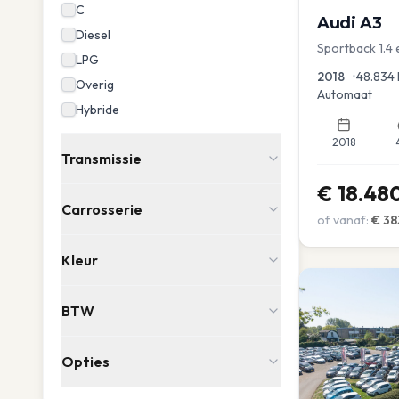
C
Audi
A3
Diesel
Sportback 1.4
LPG
PDC Navi Stoel
2018
•
48.834
Overig
Automaat
Hybride
2018
Transmissie
€
18.48
Carrosserie
of vanaf:
€
38
Kleur
BTW
Opties