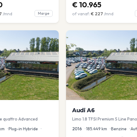
0
€
10.965
7
/mnd
Marge
of vanaf:
€
227
/mnd
Audi
A6
 e quattro Advanced
Limo 1.8 TFSI Premium S Line Pano
Leder Zwarte hemel Mem Seats N
km
•
Plug-in Hybride
•
2016
•
185.449
km
•
Benzine
•
Au
aKlep