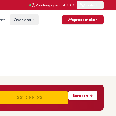
|
Vandaag open tot 18:00
Contact
ats
Over ons
Afspraak maken
Bereken