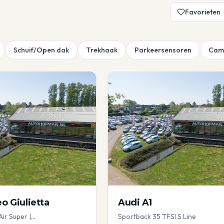
Favorieten
Schuif/Open dak
Trekhaak
Parkeersensoren
Cam
eo
Giulietta
Audi
A1
Air Super |
Sportback 35 TFSI S Line