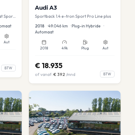
Audi
A3
at Sport
Sportback 1.4 e-tron Sport Pro Line plus
omaat
2018
•
49.046
km
•
Plug-in Hybride
•
Automaat
Aut
2018
49k
Plug
Aut
€
18.935
BTW
of vanaf:
€
392
/mnd
BTW