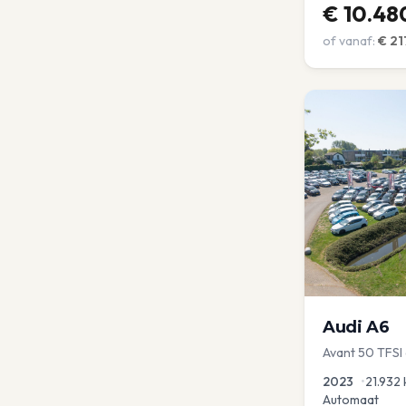
€
10.48
of vanaf:
€
21
Audi
A6
Avant 50 TFSI
2023
•
21.932
Automaat