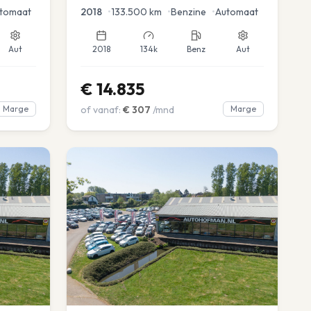
tomaat
2018
•
133.500
km
•
Benzine
•
Automaat
Aut
2018
134k
Benz
Aut
€
14.835
Marge
of vanaf:
€
307
/mnd
Marge