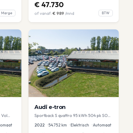
€
47.730
Marge
of vanaf:
€
989
/mnd
BTW
Audi
e-tron
 Vol
Sportback S quattro 95 kWh 504 pk SOH
avi EL
97% Pano 360° Camera Head up El-a-
tomaat
2022
•
54.752
km
•
Elektrisch
•
Automaat
klep Memory Seat