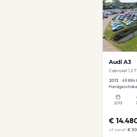
Audi
A3
Cabriolet 1.2 
advance
2013
•
69.884
Handgeschake
2013
€
14.48
of vanaf:
€
3