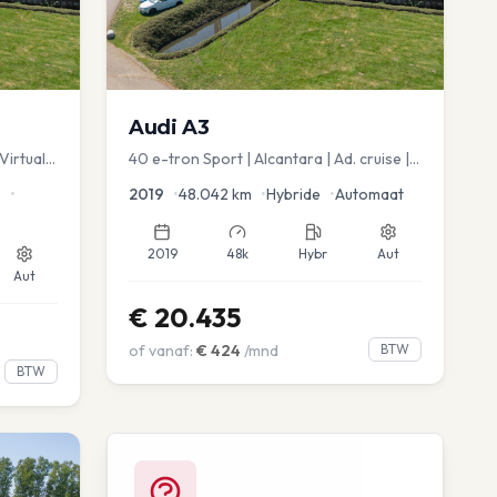
Audi
A3
Virtual
40 e-tron Sport | Alcantara | Ad. cruise |
Virtual | blindspot
e
•
2019
•
48.042
km
•
Hybride
•
Automaat
2019
48k
Hybr
Aut
Aut
€
20.435
of vanaf:
€
424
/mnd
BTW
BTW