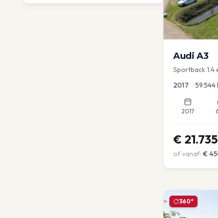
Audi
A3
Sportback 1.4
Sportstoel Lan
2017
•
59.544
2017
€
21.735
of vanaf:
€
45
360°