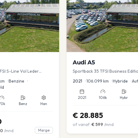
Audi
A5
TFSI S-Line Vol Leder
Sportback 35 TFSI Business Editi
Dodehoek | Elec koffer | Adap Cr
km
•
Benzine
•
2021
•
106.099
km
•
Hybride
•
Au
ld
2021
106k
Hybr
70k
Benz
Han
€
28.885
0
of vanaf:
€
599
/mnd
00
/mnd
Marge