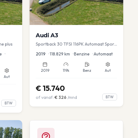
Audi
A3
ne plus
Sportback 30 TFSI 116PK Automaat Sport
Lease Clima Cruise PDC
e
•
2019
•
118.829
km
•
Benzine
•
Automaat
2019
119k
Benz
Aut
Aut
€
15.740
of vanaf:
€
326
/mnd
BTW
BTW