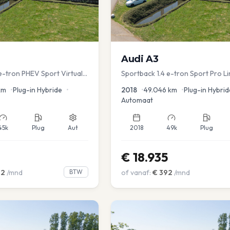
Audi
A3
e-tron PHEV Sport Virtual
Sportback 1.4 e-tron Sport Pro Li
s PDC v+a Stoelver
km
•
Plug-in Hybride
•
2018
•
49.046
km
•
Plug-in Hybrid
Automaat
45k
Plug
Aut
2018
49k
Plug
€
18.935
02
/mnd
BTW
of vanaf:
€
392
/mnd