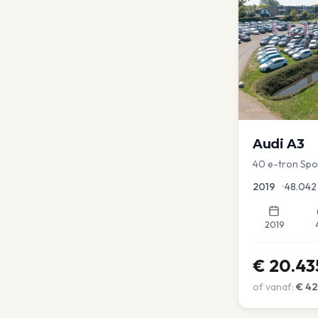
Audi
A3
40 e-tron Sport
Virtual | blind
2019
•
48.042
2019
€
20.43
of vanaf:
€
42