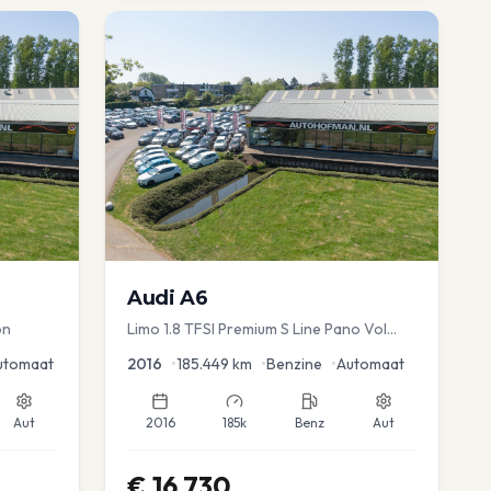
Audi
A6
on
Limo 1.8 TFSI Premium S Line Pano Vol
Leder Zwarte hemel Mem Seats Navi EL
utomaat
2016
•
185.449
km
•
Benzine
•
Automaat
aKlep
Aut
2016
185k
Benz
Aut
€
16.730