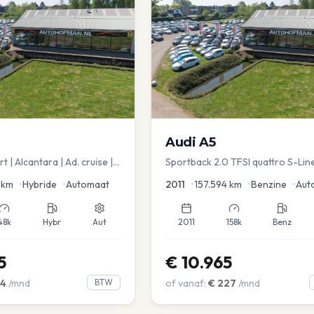
Audi
A5
 | Alcantara | Ad. cruise |
Sportback 2.0 TFSI quattro S-Lin
spot
km
•
Hybride
•
Automaat
2011
•
157.594
km
•
Benzine
•
Aut
48k
Hybr
Aut
2011
158k
Benz
5
€
10.965
4
/mnd
BTW
of vanaf:
€
227
/mnd