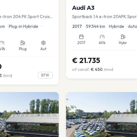
Audi
A3
 e-tron 204 PK Sport Cruise
Sportback 1.4 e-tron 204PK Spor
ver.
Sportstoel Lane assist Navi PDC
km
•
Plug-in Hybride
•
2017
•
59.544
km
•
Hybride
•
Aut
2017
60k
Hybr
49k
Plug
Aut
€
21.735
0
of vanaf:
€
450
/mnd
3
/mnd
BTW