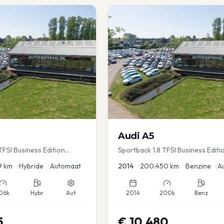
Audi
A5
FSI Business Edition
Sportback 1.8 TFSI Business Editi
c koffer | Adap Cruise
9
km
•
Hybride
•
Automaat
2014
•
200.450
km
•
Benzine
•
A
06k
Hybr
Aut
2014
200k
Benz
5
€
10.480