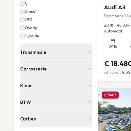
C
Audi
A3
Diesel
Sportback 1.4
LPG
PDC Navi Stoel
2018
•
48.834
Overig
Automaat
Hybride
2018
Transmissie
€
18.48
Carrosserie
of vanaf:
€
38
Kleur
360°
BTW
Opties