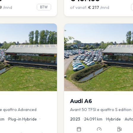
9
/mnd
BTW
of vanaf:
€
217
/mnd
Audi
A6
 e quattro Advanced
Avant 50 TFSI e quattro S edition 
Optic | Pano/schuif | Stoelmemory
km
•
Plug-in Hybride
•
2023
•
24.091
km
•
Hybride
•
Aut
Virtual