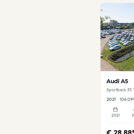
Audi
A5
Sportback 35 T
Dodehoek | Ele
2021
•
106.09
2021
1
€
28.88