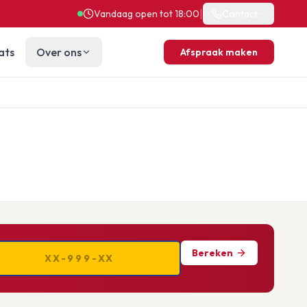
|
Vandaag open tot 18:00
Contact
ats
Over ons
Afspraak maken
Bereken