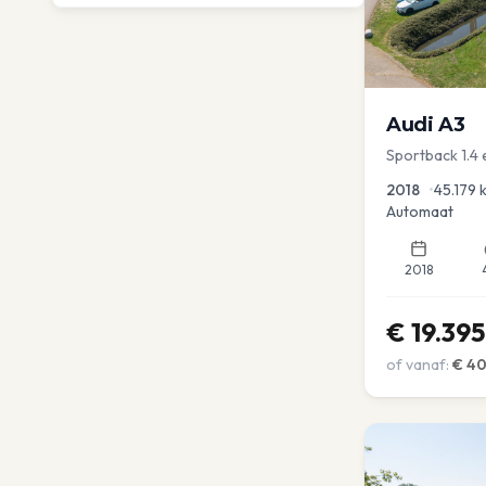
Audi
A3
Sportback 1.4 
Dakrail Keyles
2018
•
45.179
Automaat
2018
€
19.395
of vanaf:
€
4