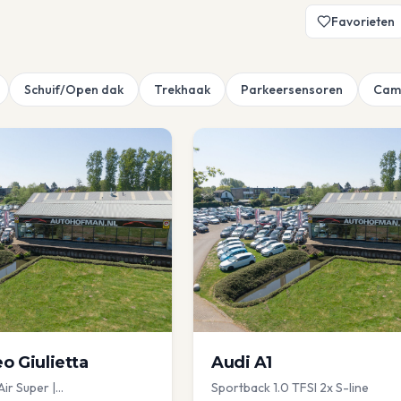
Favorieten
Schuif/Open dak
Trekhaak
Parkeersensoren
Cam
eo
Giulietta
Audi
A1
Air Super |
Sportback 1.0 TFSI 2x S-line