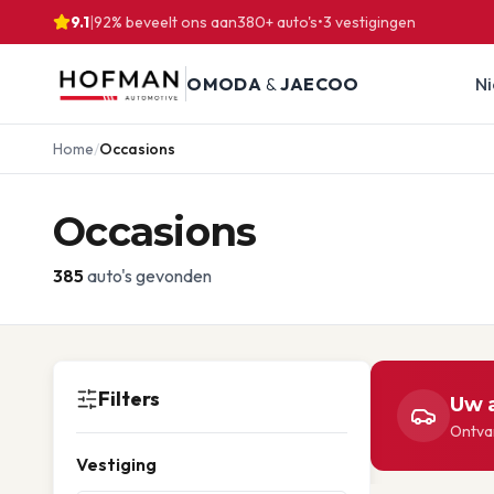
9.1
|
92% beveelt ons aan
380
+ auto's
•
3
vestigingen
OMODA
&
JAECOO
N
Home
/
Occasions
Occasions
385
auto's gevonden
Filters
Uw a
Ontvan
Vestiging