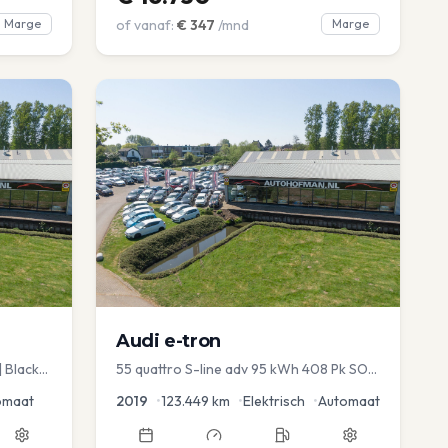
Marge
of vanaf:
€
347
/mnd
Marge
Audi
e-tron
| Black
55 quattro S-line adv 95 kWh 408 Pk SOH
 |
93%
omaat
2019
•
123.449
km
•
Elektrisch
•
Automaat