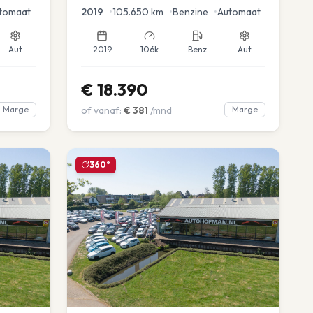
tomaat
2019
•
105.650
km
•
Benzine
•
Automaat
Aut
2019
106k
Benz
Aut
€
18.390
Marge
of vanaf:
€
381
/mnd
Marge
360°