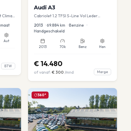
Audi
A3
t Clima
Cabriolet 1.2 TFSI S-Line Vol Leder
advance
omaat
2013
•
69.884
km
•
Benzine
•
Handgeschakeld
Aut
2013
70k
Benz
Han
€
14.480
BTW
of vanaf:
€
300
/mnd
Marge
360°