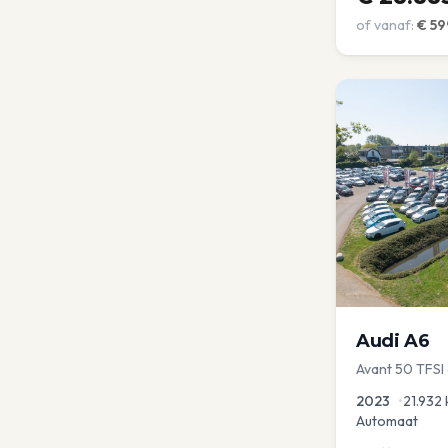
of vanaf:
€
59
Audi
A6
Avant 50 TFSI
2023
•
21.932
Automaat