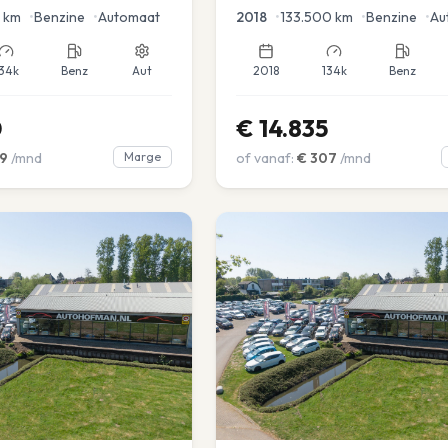
en voor en achter |
km
•
Benzine
•
Automaat
2018
•
133.500
km
•
Benzine
•
Au
34k
Benz
Aut
2018
134k
Benz
0
€
14.835
9
/mnd
Marge
of vanaf:
€
307
/mnd