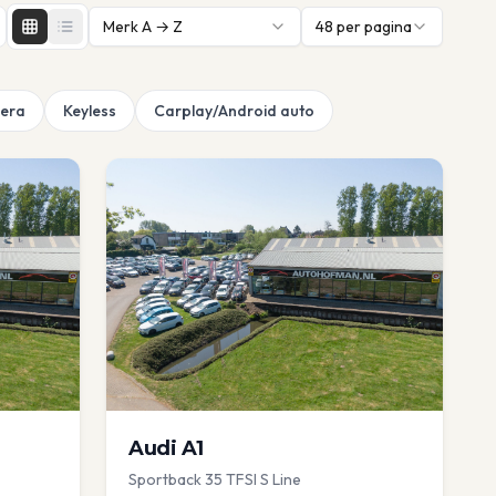
Merk A → Z
48
per pagina
era
Keyless
Carplay/Android auto
Audi
A1
Sportback 35 TFSI S Line