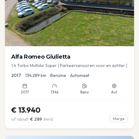
Alfa Romeo
Giulietta
1.4 Turbo MultiAir Super | Parkeersensoren voor en achter |
2017
•
134.289
km
•
Benzine
•
Automaat
2017
134k
Benz
Aut
€
13.940
of vanaf:
€
289
/mnd
Marge