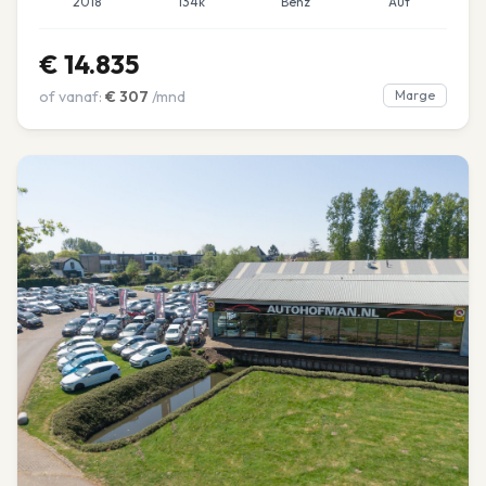
2018
134k
Benz
Aut
€
14.835
of vanaf:
€
307
/mnd
Marge