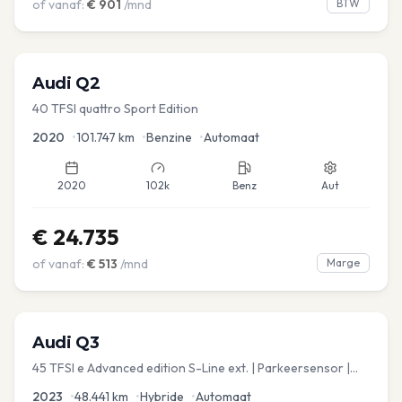
of vanaf:
€
901
/mnd
BTW
Audi
Q2
40 TFSI quattro Sport Edition
2020
•
101.747
km
•
Benzine
•
Automaat
2020
102k
Benz
Aut
€
24.735
of vanaf:
€
513
/mnd
Marge
Audi
Q3
45 TFSI e Advanced edition S-Line ext. | Parkeersensor |
Navi
2023
•
48.441
km
•
Hybride
•
Automaat