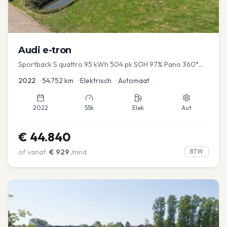
Audi
e-tron
Sportback S quattro 95 kWh 504 pk SOH 97% Pano 360°
Camera Head up El-a-klep Memory Seat
2022
•
54.752
km
•
Elektrisch
•
Automaat
2022
55k
Elek
Aut
€
44.840
of vanaf:
€
929
/mnd
BTW