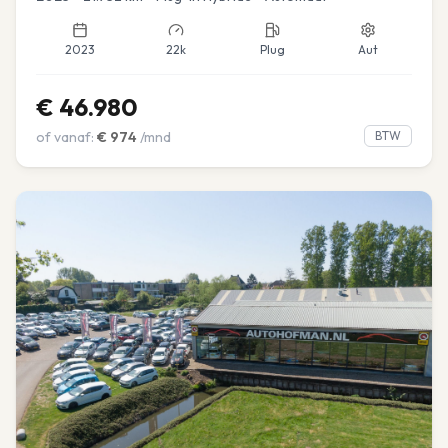
2023
22k
Plug
Aut
€
46.980
of vanaf:
€
974
/mnd
BTW