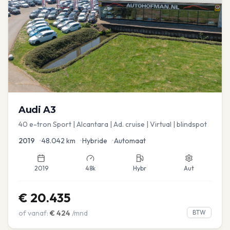
Audi
A3
40 e-tron Sport | Alcantara | Ad. cruise | Virtual | blindspot
2019
•
48.042
km
•
Hybride
•
Automaat
2019
48k
Hybr
Aut
€
20.435
of vanaf:
€
424
/mnd
BTW