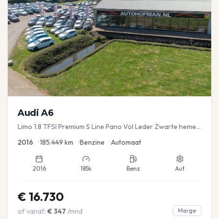
Audi
A6
Limo 1.8 TFSI Premium S Line Pano Vol Leder Zwarte hemel
Mem Seats Navi EL aKlep
2016
•
185.449
km
•
Benzine
•
Automaat
2016
185k
Benz
Aut
€
16.730
of vanaf:
€
347
/mnd
Marge