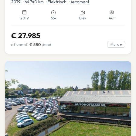
2019
•
64.740
km
•
Elektrisch
•
Automaat
2019
65k
Elek
Aut
€
27.985
of vanaf:
€
580
/mnd
Marge