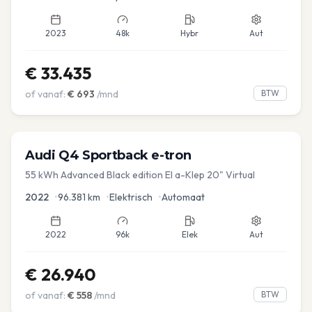
2023
48k
Hybr
Aut
€
33.435
of vanaf:
€
693
/mnd
BTW
Audi
Q4 Sportback e-tron
55 kWh Advanced Black edition El a-Klep 20" Virtual
2022
•
96.381
km
•
Elektrisch
•
Automaat
2022
96k
Elek
Aut
€
26.940
of vanaf:
€
558
/mnd
BTW