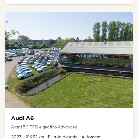
Audi
A6
Avant 50 TFSI e quattro Advanced
2023
•
21.932
km
•
Plug-in Hybride
•
Automaat