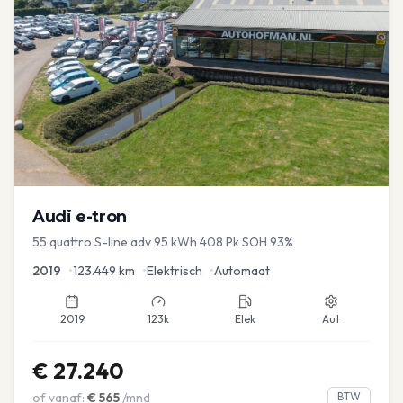
Audi
e-tron
55 quattro S-line adv 95 kWh 408 Pk SOH 93%
2019
•
123.449
km
•
Elektrisch
•
Automaat
2019
123k
Elek
Aut
€
27.240
of vanaf:
€
565
/mnd
BTW