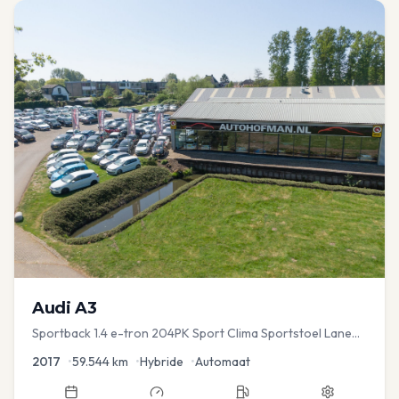
Audi
A3
Sportback 1.4 e-tron 204PK Sport Clima Sportstoel Lane
assist Navi PDC
2017
•
59.544
km
•
Hybride
•
Automaat