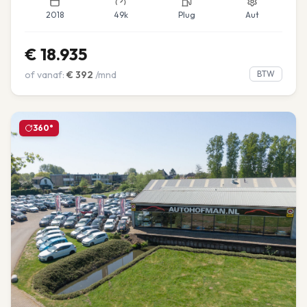
2018
49k
Plug
Aut
€
18.935
of vanaf:
€
392
/mnd
BTW
360°