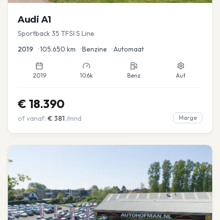
Audi
A1
Sportback 35 TFSI S Line
2019
•
105.650
km
•
Benzine
•
Automaat
2019
106k
Benz
Aut
€
18.390
of vanaf:
€
381
/mnd
Marge