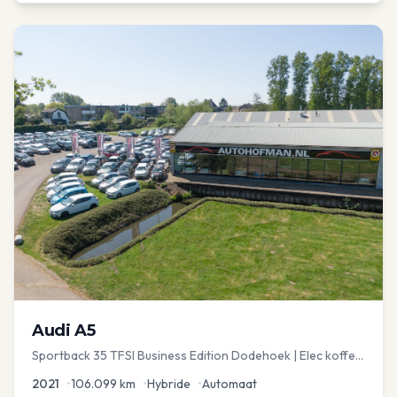
Audi
A5
Sportback 35 TFSI Business Edition Dodehoek | Elec koffer
| Adap Cruise
2021
•
106.099
km
•
Hybride
•
Automaat