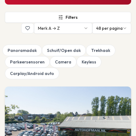
Filters
Merk A → Z
48
per pagina
Panoramadak
Schuif/Open dak
Trekhaak
Parkeersensoren
Camera
Keyless
Carplay/Android auto