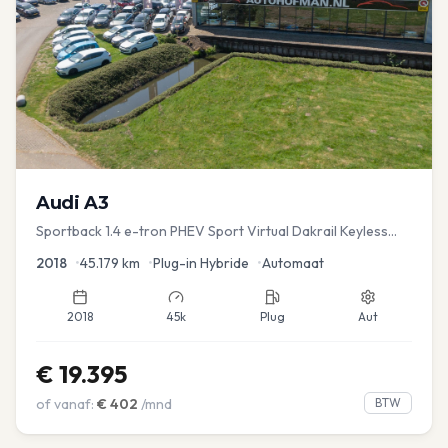
Audi
A3
Sportback 1.4 e-tron PHEV Sport Virtual Dakrail Keyless
PDC v+a Stoelver
2018
•
45.179
km
•
Plug-in Hybride
•
Automaat
2018
45k
Plug
Aut
€
19.395
of vanaf:
€
402
/mnd
BTW