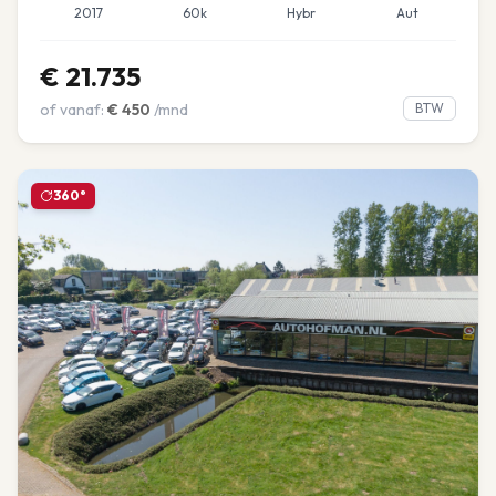
2017
60k
Hybr
Aut
€
21.735
of vanaf:
€
450
/mnd
BTW
360°