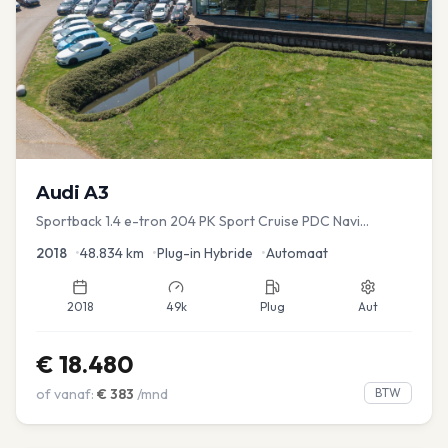
Audi
A3
Sportback 1.4 e-tron 204 PK Sport Cruise PDC Navi
Stoelver.
2018
•
48.834
km
•
Plug-in Hybride
•
Automaat
2018
49k
Plug
Aut
€
18.480
of vanaf:
€
383
/mnd
BTW