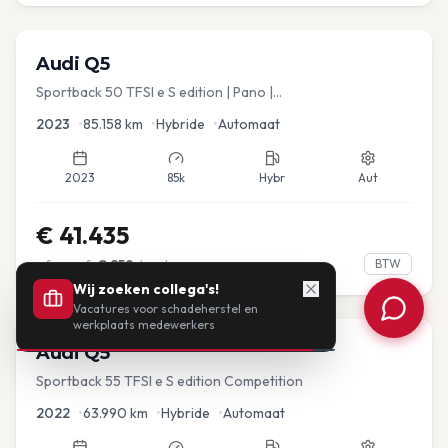
Audi
Q5
Sportback 50 TFSI e S edition | Pano |
Stoel.verw/verkoeling | Leder
2023
•
85.158
km
•
Hybride
•
Automaat
2023
85k
Hybr
Aut
€
41.435
of vanaf:
€
859
/mnd
BTW
Wij zoeken collega's!
Vacatures voor schadeherstel en
werkplaats medewerkers
Audi
Q5
Sportback 55 TFSI e S edition Competition
2022
•
63.990
km
•
Hybride
•
Automaat