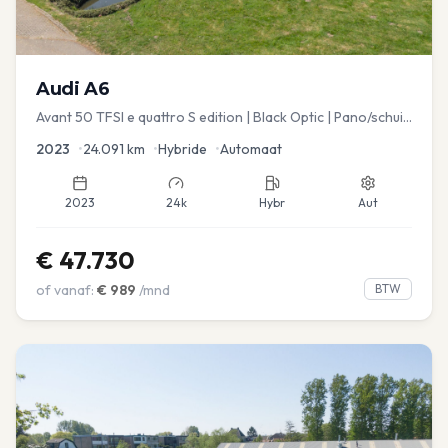
Audi
A6
Avant 50 TFSI e quattro S edition | Black Optic | Pano/schuif
| Stoelmemory | Virtual
2023
•
24.091
km
•
Hybride
•
Automaat
2023
24k
Hybr
Aut
€
47.730
of vanaf:
€
989
/mnd
BTW