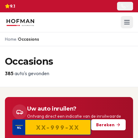
9.1
Home
/
Occasions
Occasions
385
auto's gevonden
Uw auto inruilen?
Ontvang direct een indicatie van de inruilwaarde
Bereken
NL