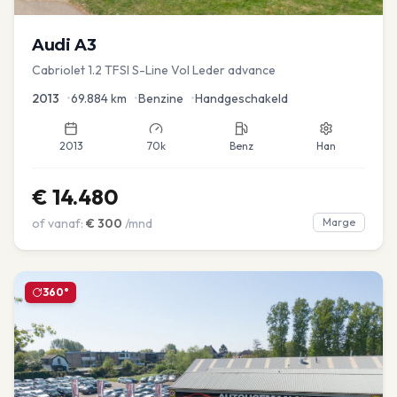
Audi
A3
Cabriolet 1.2 TFSI S-Line Vol Leder advance
2013
•
69.884
km
•
Benzine
•
Handgeschakeld
2013
70k
Benz
Han
€
14.480
of vanaf:
€
300
/mnd
Marge
360°