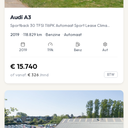
Audi
A3
Sportback 30 TFSI 116PK Automaat Sport Lease Clima
Cruise PDC
2019
•
118.829
km
•
Benzine
•
Automaat
2019
119k
Benz
Aut
€
15.740
of vanaf:
€
326
/mnd
BTW