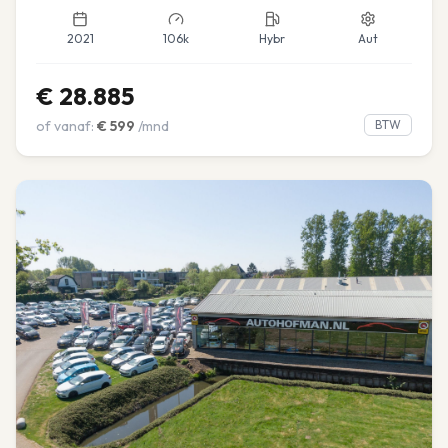
2021
106k
Hybr
Aut
€
28.885
of vanaf:
€
599
/mnd
BTW