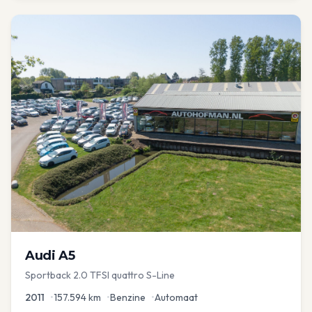
Audi
A5
Sportback 2.0 TFSI quattro S-Line
2011
•
157.594
km
•
Benzine
•
Automaat