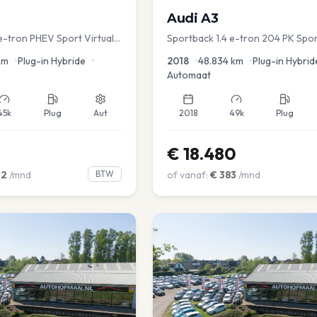
Audi
A3
e-tron PHEV Sport Virtual
Sportback 1.4 e-tron 204 PK Spor
s PDC v+a Stoelver
PDC Navi Stoelver.
km
•
Plug-in Hybride
•
2018
•
48.834
km
•
Plug-in Hybrid
Automaat
45k
Plug
Aut
2018
49k
Plug
€
18.480
02
/mnd
BTW
of vanaf:
€
383
/mnd