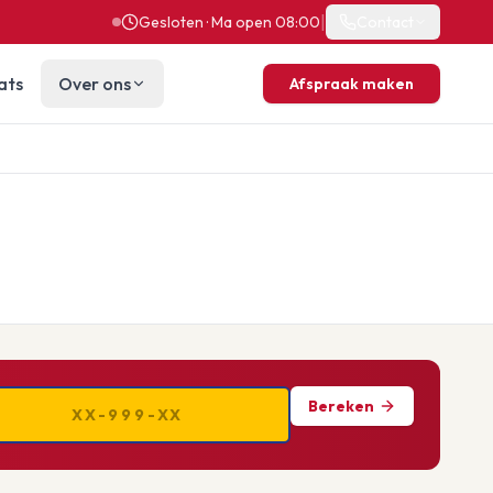
|
Gesloten · Ma open 08:00
Contact
ats
Over ons
Afspraak maken
Bereken