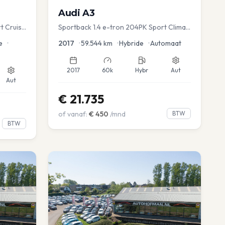
Audi
A3
t Cruise
Sportback 1.4 e-tron 204PK Sport Clima
Sportstoel Lane assist Navi PDC
e
•
2017
•
59.544
km
•
Hybride
•
Automaat
2017
60k
Hybr
Aut
Aut
€
21.735
of vanaf:
€
450
/mnd
BTW
BTW