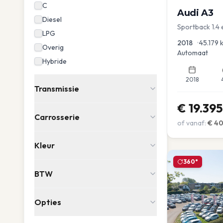
C
Audi
A3
Diesel
Sportback 1.4 
LPG
Dakrail Keyles
2018
•
45.179
Overig
Automaat
Hybride
2018
Transmissie
€
19.395
Carrosserie
of vanaf:
€
4
Kleur
360°
BTW
Opties