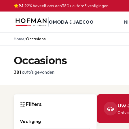
9.1
|
92% beveelt ons aan
380
+ auto's
•
3
vestigingen
OMODA
&
JAECOO
N
Home
/
Occasions
Occasions
381
auto's gevonden
Filters
Uw a
Ontvan
Vestiging