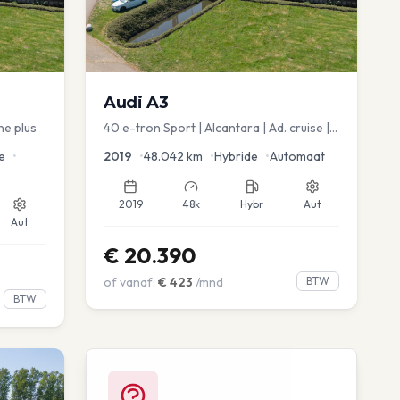
Audi
A3
ne plus
40 e-tron Sport | Alcantara | Ad. cruise |
Virtual | blindspot
e
•
2019
•
48.042
km
•
Hybride
•
Automaat
2019
48k
Hybr
Aut
Aut
€
20.390
of vanaf:
€
423
/mnd
BTW
BTW