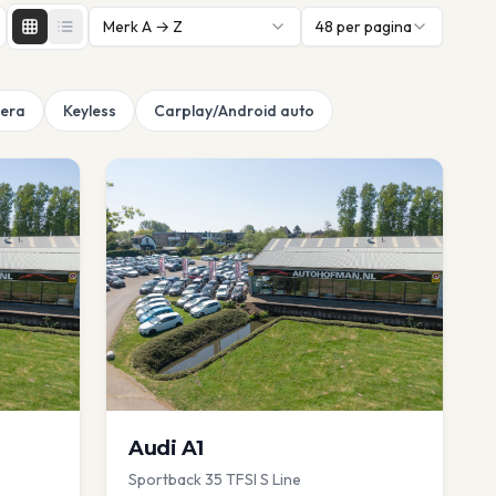
Merk A → Z
48
per pagina
era
Keyless
Carplay/Android auto
Audi
A1
Sportback 35 TFSI S Line