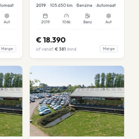
tomaat
2019
•
105.650
km
•
Benzine
•
Automaat
Aut
2019
106k
Benz
Aut
€
18.390
Marge
of vanaf:
€
381
/mnd
Marge