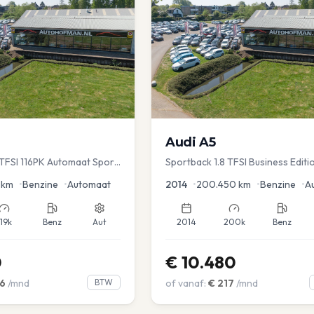
Audi
A5
TFSI 116PK Automaat Sport
Sportback 1.8 TFSI Business Editi
ruise PDC
km
•
Benzine
•
Automaat
2014
•
200.450
km
•
Benzine
•
A
119k
Benz
Aut
2014
200k
Benz
0
€
10.480
6
/mnd
BTW
of vanaf:
€
217
/mnd