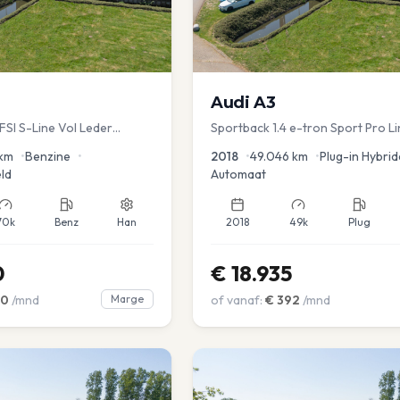
Audi
A3
TFSI S-Line Vol Leder
Sportback 1.4 e-tron Sport Pro Li
km
•
Benzine
•
2018
•
49.046
km
•
Plug-in Hybrid
ld
Automaat
70k
Benz
Han
2018
49k
Plug
0
€
18.935
00
/mnd
Marge
of vanaf:
€
392
/mnd