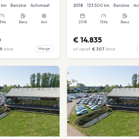
en voor en achter |
km
•
Benzine
•
Automaat
2018
•
133.500
km
•
Benzine
•
Au
34k
Benz
Aut
2018
134k
Benz
0
€
14.835
9
/mnd
Marge
of vanaf:
€
307
/mnd