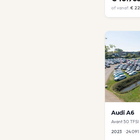
of vanaf:
€
22
Audi
A6
Avant 50 TFSI e
Optic | Pano/s
2023
•
24.091
Virtual