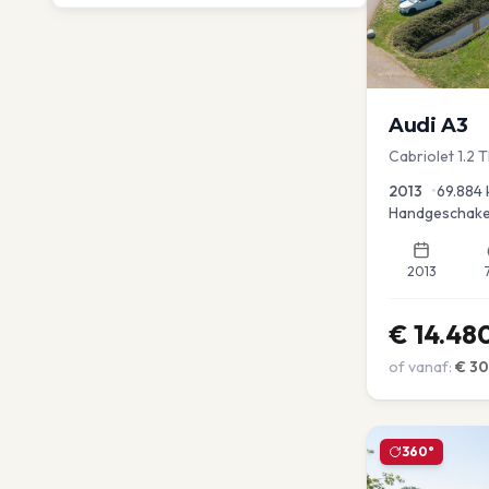
Audi
A3
Cabriolet 1.2 
advance
2013
•
69.884
Handgeschake
2013
€
14.48
of vanaf:
€
3
360°