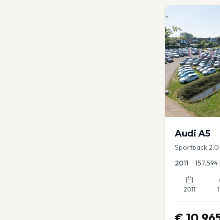
Audi
A5
Sportback 2.0 
2011
•
157.594
2011
€
10.96