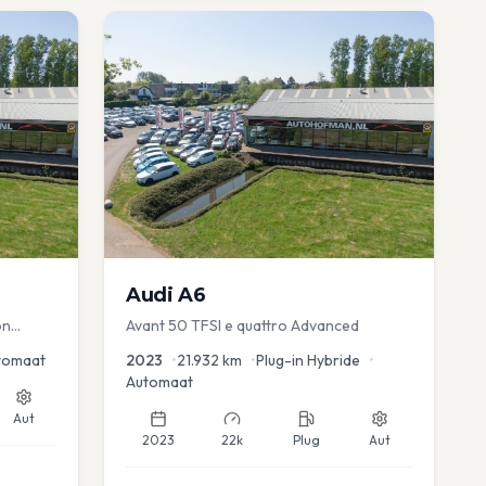
Audi
A6
on
Avant 50 TFSI e quattro Advanced
uise
tomaat
2023
•
21.932
km
•
Plug-in Hybride
•
Automaat
Aut
2023
22k
Plug
Aut