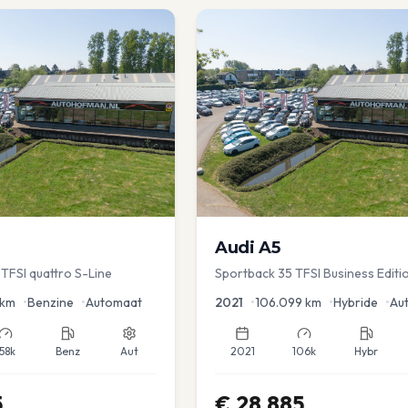
Audi
A5
TFSI quattro S-Line
Sportback 35 TFSI Business Editi
Dodehoek | Elec koffer | Adap Cr
km
•
Benzine
•
Automaat
2021
•
106.099
km
•
Hybride
•
Au
158k
Benz
Aut
2021
106k
Hybr
5
€
28.885