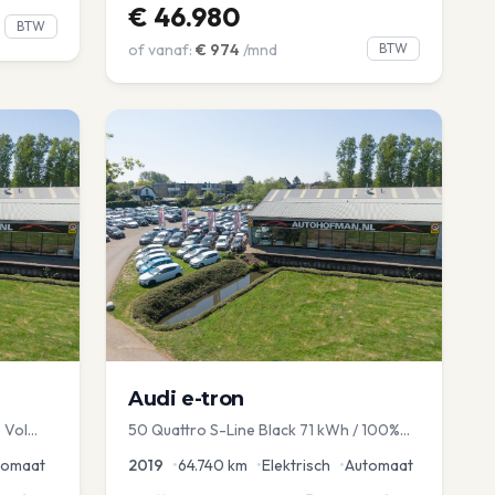
€
46.980
BTW
of vanaf:
€
974
/mnd
BTW
Audi
e-tron
 Vol
50 Quattro S-Line Black 71 kWh / 100%
avi EL
SOH
tomaat
2019
•
64.740
km
•
Elektrisch
•
Automaat