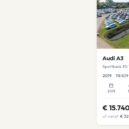
Audi
A3
Sportback 30 
Lease Clima C
2019
•
118.829
2019
€
15.74
of vanaf:
€
32