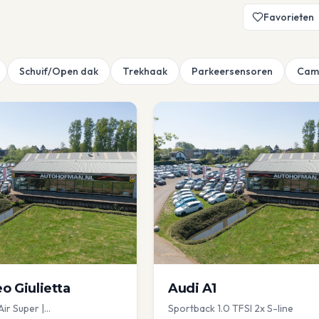
Favorieten
Schuif/Open dak
Trekhaak
Parkeersensoren
Cam
eo
Giulietta
Audi
A1
Air Super |
Sportback 1.0 TFSI 2x S-line