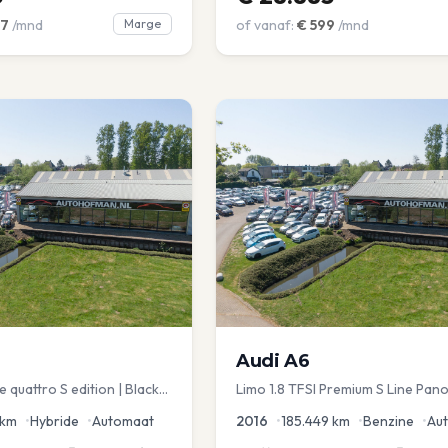
7
/mnd
Marge
of vanaf:
€
599
/mnd
Audi
A6
 quattro S edition | Black
Limo 1.8 TFSI Premium S Line Pano
chuif | Stoelmemory |
Leder Zwarte hemel Mem Seats N
km
•
Hybride
•
Automaat
2016
•
185.449
km
•
Benzine
•
Au
aKlep