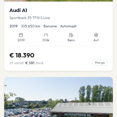
Audi
A1
Sportback 35 TFSI S Line
2019
•
105.650
km
•
Benzine
•
Automaat
2019
106k
Benz
Aut
€
18.390
of vanaf:
€
381
/mnd
Marge