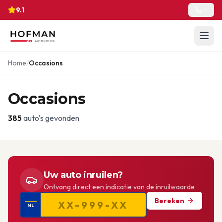
9.1
Home
/
Occasions
Occasions
385
auto's gevonden
Uw auto inruilen?
Ontvang direct een indicatie van de inruilwaarde
Bereken
NL