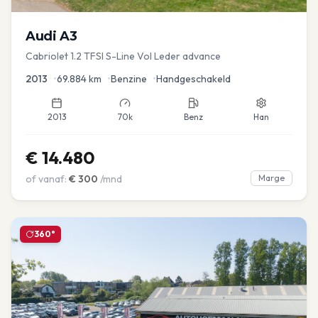
Audi
A3
Cabriolet 1.2 TFSI S-Line Vol Leder advance
2013
•
69.884
km
•
Benzine
•
Handgeschakeld
2013
70k
Benz
Han
€
14.480
of vanaf:
€
300
/mnd
Marge
360°