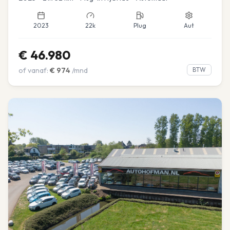
2023
22k
Plug
Aut
€
46.980
of vanaf:
€
974
/mnd
BTW