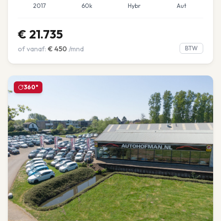
2017
60k
Hybr
Aut
€
21.735
of vanaf:
€
450
/mnd
BTW
360°