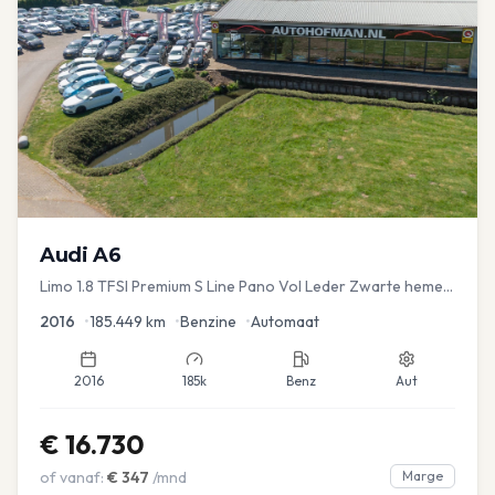
Audi
A6
Limo 1.8 TFSI Premium S Line Pano Vol Leder Zwarte hemel
Mem Seats Navi EL aKlep
2016
•
185.449
km
•
Benzine
•
Automaat
2016
185k
Benz
Aut
€
16.730
of vanaf:
€
347
/mnd
Marge