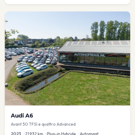
Audi
A6
Avant 50 TFSI e quattro Advanced
2023
•
21.932
km
•
Plug-in Hybride
•
Automaat