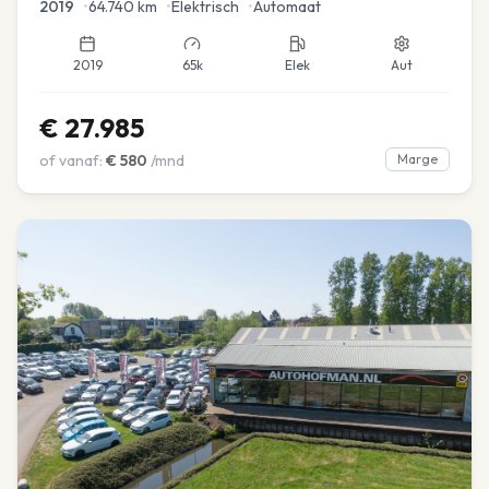
2019
•
64.740
km
•
Elektrisch
•
Automaat
2019
65k
Elek
Aut
€
27.985
of vanaf:
€
580
/mnd
Marge