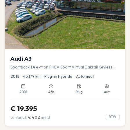
Audi
A3
Sportback 1.4 e-tron PHEV Sport Virtual Dakrail Keyless
PDC v+a Stoelver
2018
•
45.179
km
•
Plug-in Hybride
•
Automaat
2018
45k
Plug
Aut
€
19.395
of vanaf:
€
402
/mnd
BTW