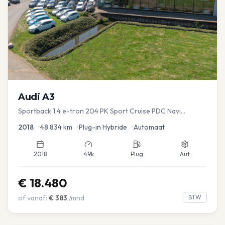
Audi
A3
Sportback 1.4 e-tron 204 PK Sport Cruise PDC Navi
Stoelver.
2018
•
48.834
km
•
Plug-in Hybride
•
Automaat
2018
49k
Plug
Aut
€
18.480
of vanaf:
€
383
/mnd
BTW