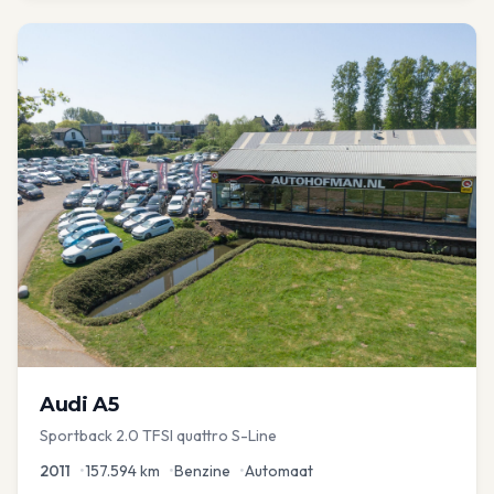
Audi
A5
Sportback 2.0 TFSI quattro S-Line
2011
•
157.594
km
•
Benzine
•
Automaat