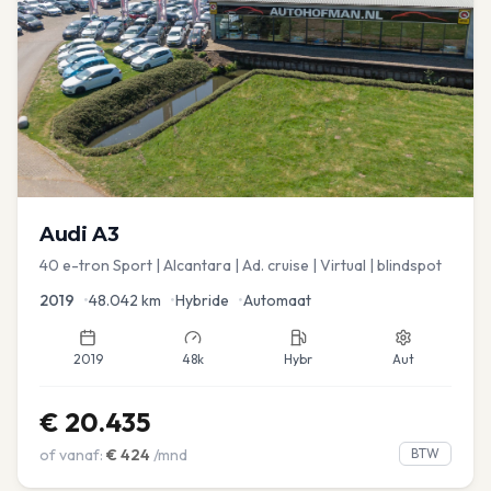
Audi
A3
40 e-tron Sport | Alcantara | Ad. cruise | Virtual | blindspot
2019
•
48.042
km
•
Hybride
•
Automaat
2019
48k
Hybr
Aut
€
20.435
of vanaf:
€
424
/mnd
BTW