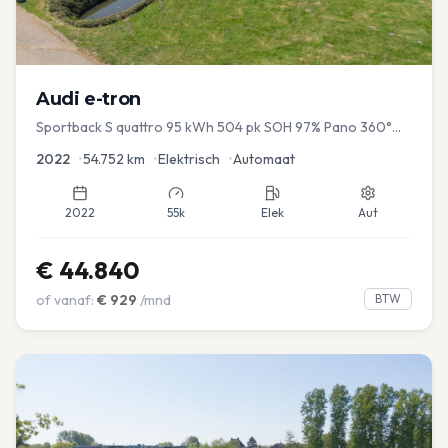
Audi
e-tron
Sportback S quattro 95 kWh 504 pk SOH 97% Pano 360°
Camera Head up El-a-klep Memory Seat
2022
•
54.752
km
•
Elektrisch
•
Automaat
2022
55k
Elek
Aut
€
44.840
of vanaf:
€
929
/mnd
BTW