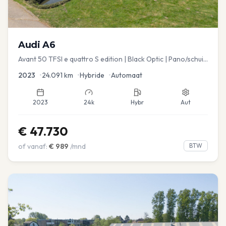
Audi
A6
Avant 50 TFSI e quattro S edition | Black Optic | Pano/schuif
| Stoelmemory | Virtual
2023
•
24.091
km
•
Hybride
•
Automaat
2023
24k
Hybr
Aut
€
47.730
of vanaf:
€
989
/mnd
BTW