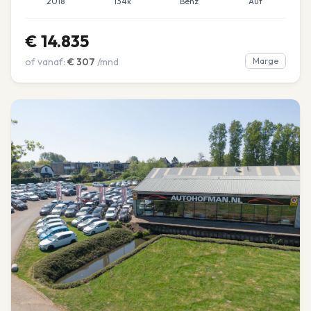
2018
134k
Benz
Aut
€
14.835
of vanaf:
€
307
/mnd
Marge