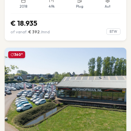
2018
49k
Plug
Aut
€
18.935
of vanaf:
€
392
/mnd
BTW
360°