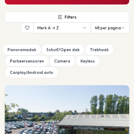
Filters
Merk A → Z
48
per pagina
Panoramadak
Schuif/Open dak
Trekhaak
Parkeersensoren
Camera
Keyless
Carplay/Android auto