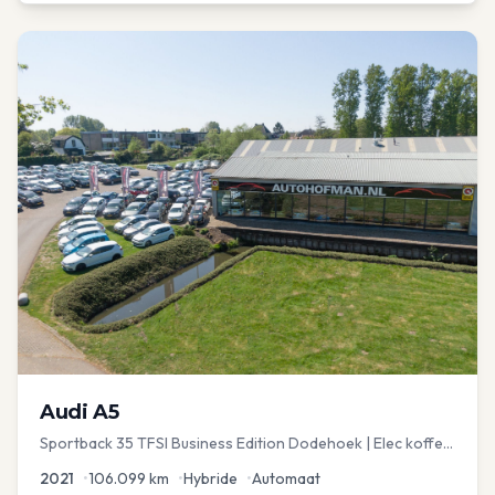
Audi
A5
Sportback 35 TFSI Business Edition Dodehoek | Elec koffer
| Adap Cruise
2021
•
106.099
km
•
Hybride
•
Automaat