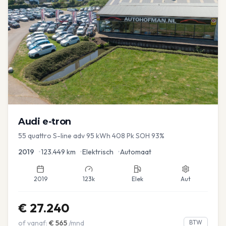
Audi
e-tron
55 quattro S-line adv 95 kWh 408 Pk SOH 93%
2019
•
123.449
km
•
Elektrisch
•
Automaat
2019
123k
Elek
Aut
€
27.240
of vanaf:
€
565
/mnd
BTW