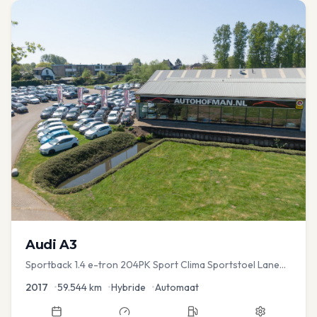
Audi
A3
Sportback 1.4 e-tron 204PK Sport Clima Sportstoel Lane
assist Navi PDC
2017
•
59.544
km
•
Hybride
•
Automaat