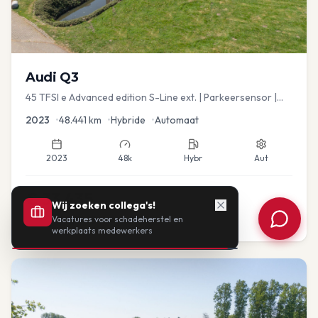
Audi
Q3
45 TFSI e Advanced edition S-Line ext. | Parkeersensor |
Navi
2023
•
48.441
km
•
Hybride
•
Automaat
2023
48k
Hybr
Aut
€
33.435
Wij zoeken collega's!
Vacatures voor schadeherstel en
of vanaf:
€
693
/mnd
BTW
werkplaats medewerkers