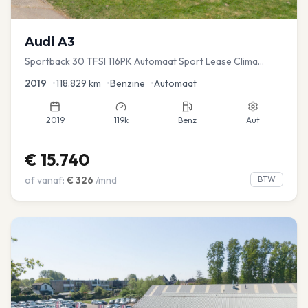
Audi
A3
Sportback 30 TFSI 116PK Automaat Sport Lease Clima
Cruise PDC
2019
•
118.829
km
•
Benzine
•
Automaat
2019
119k
Benz
Aut
€
15.740
of vanaf:
€
326
/mnd
BTW