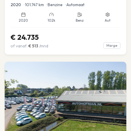
2020
•
101.747
km
•
Benzine
•
Automaat
2020
102k
Benz
Aut
€
24.735
of vanaf:
€
513
/mnd
Marge