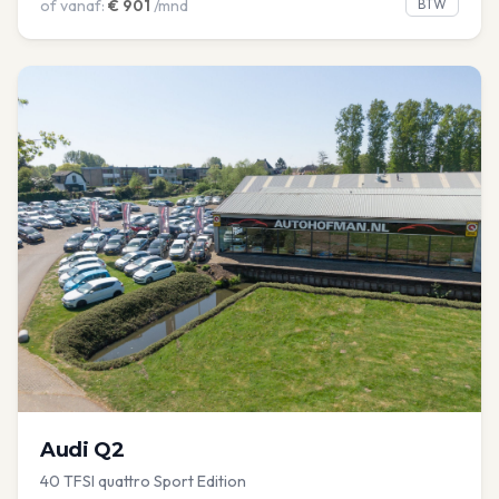
of vanaf:
€
901
/mnd
BTW
Audi
Q2
40 TFSI quattro Sport Edition