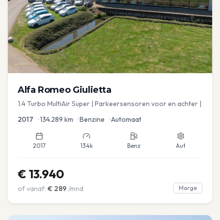
Alfa Romeo
Giulietta
1.4 Turbo MultiAir Super | Parkeersensoren voor en achter |
2017
•
134.289
km
•
Benzine
•
Automaat
2017
134k
Benz
Aut
€
13.940
of vanaf:
€
289
/mnd
Marge