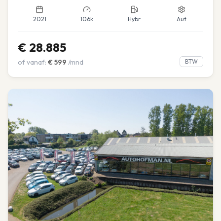
2021
106k
Hybr
Aut
€
28.885
of vanaf:
€
599
/mnd
BTW