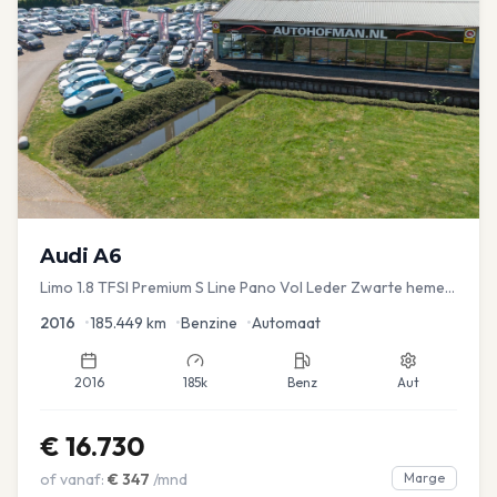
Audi
A6
Limo 1.8 TFSI Premium S Line Pano Vol Leder Zwarte hemel
Mem Seats Navi EL aKlep
2016
•
185.449
km
•
Benzine
•
Automaat
2016
185k
Benz
Aut
€
16.730
of vanaf:
€
347
/mnd
Marge