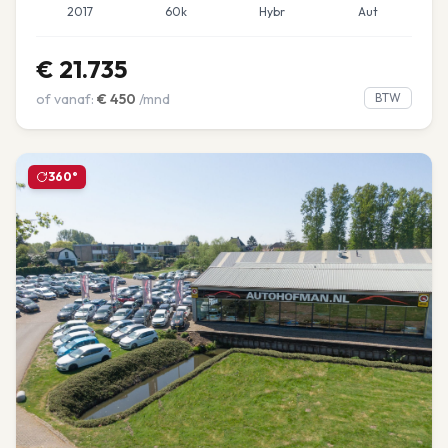
2017
60k
Hybr
Aut
€
21.735
of vanaf:
€
450
/mnd
BTW
360°