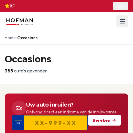
9.1
Home
/
Occasions
Occasions
385
auto's gevonden
Uw auto inruilen?
Ontvang direct een indicatie van de inruilwaarde
Bereken
NL