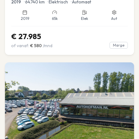
2019
•
64.740
km
•
Elektrisch
•
Automaat
2019
65k
Elek
Aut
€
27.985
of vanaf:
€
580
/mnd
Marge