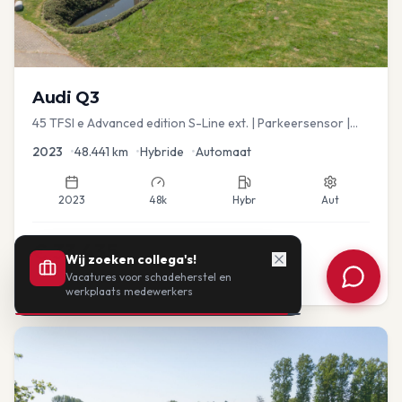
Audi
Q3
45 TFSI e Advanced edition S-Line ext. | Parkeersensor |
Navi
2023
•
48.441
km
•
Hybride
•
Automaat
2023
48k
Hybr
Aut
€
33.435
Wij zoeken collega's!
Vacatures voor schadeherstel en
of vanaf:
€
693
/mnd
BTW
werkplaats medewerkers