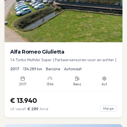
Alfa Romeo
Giulietta
1.4 Turbo MultiAir Super | Parkeersensoren voor en achter |
2017
•
134.289
km
•
Benzine
•
Automaat
2017
134k
Benz
Aut
€
13.940
of vanaf:
€
289
/mnd
Marge