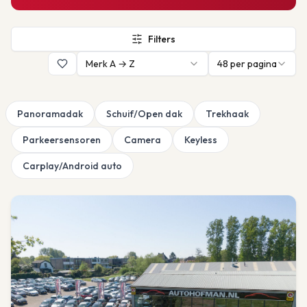
Filters
Merk A → Z
48
per pagina
Panoramadak
Schuif/Open dak
Trekhaak
Parkeersensoren
Camera
Keyless
Carplay/Android auto