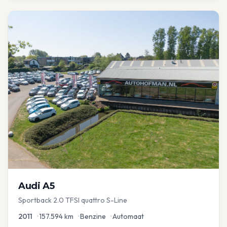
Audi
A5
Sportback 2.0 TFSI quattro S-Line
2011
•
157.594
km
•
Benzine
•
Automaat