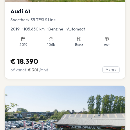
Audi
A1
Sportback 35 TFSI S Line
2019
•
105.650
km
•
Benzine
•
Automaat
2019
106k
Benz
Aut
€
18.390
of vanaf:
€
381
/mnd
Marge