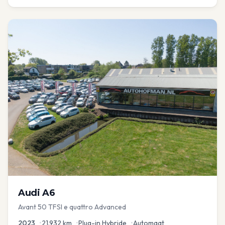
Audi
A6
Avant 50 TFSI e quattro Advanced
2023
•
21.932
km
•
Plug-in Hybride
•
Automaat