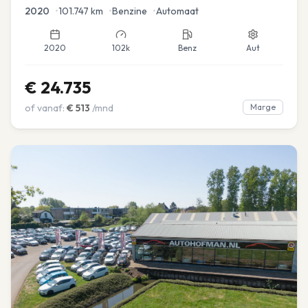
2020
•
101.747
km
•
Benzine
•
Automaat
2020
102k
Benz
Aut
€
24.735
of vanaf:
€
513
/mnd
Marge