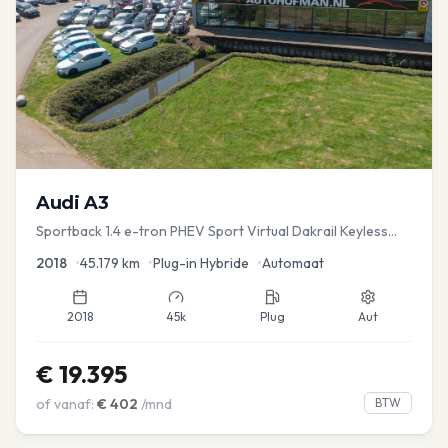
Audi
A3
Sportback 1.4 e-tron PHEV Sport Virtual Dakrail Keyless
PDC v+a Stoelver
2018
•
45.179
km
•
Plug-in Hybride
•
Automaat
2018
45k
Plug
Aut
€
19.395
of vanaf:
€
402
/mnd
BTW