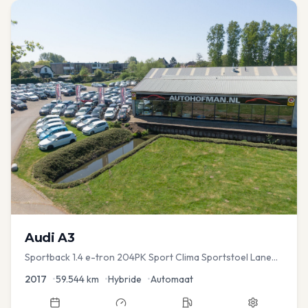
Audi
A3
Sportback 1.4 e-tron 204PK Sport Clima Sportstoel Lane
assist Navi PDC
2017
•
59.544
km
•
Hybride
•
Automaat