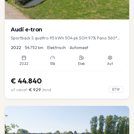
Audi
e-tron
Sportback S quattro 95 kWh 504 pk SOH 97% Pano 360°
Camera Head up El-a-klep Memory Seat
2022
•
54.752
km
•
Elektrisch
•
Automaat
2022
55k
Elek
Aut
€
44.840
of vanaf:
€
929
/mnd
BTW