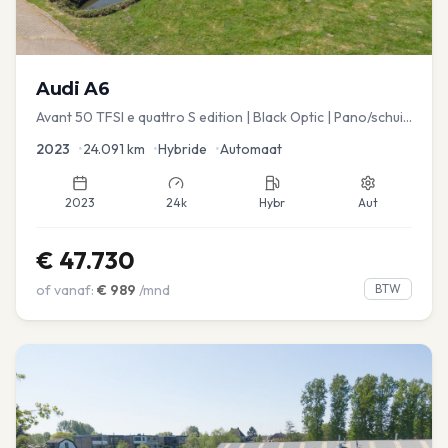
Audi
A6
Avant 50 TFSI e quattro S edition | Black Optic | Pano/schuif
| Stoelmemory | Virtual
2023
•
24.091
km
•
Hybride
•
Automaat
2023
24k
Hybr
Aut
€
47.730
of vanaf:
€
989
/mnd
BTW