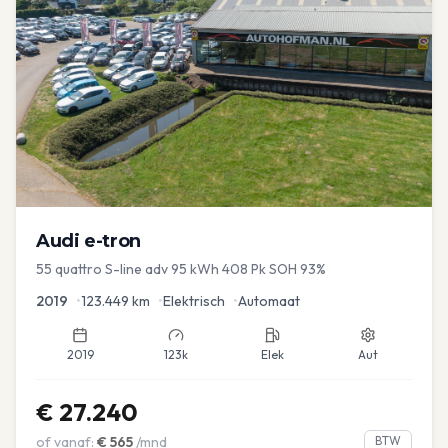
Audi
e-tron
55 quattro S-line adv 95 kWh 408 Pk SOH 93%
2019
•
123.449
km
•
Elektrisch
•
Automaat
2019
123k
Elek
Aut
€
27.240
of vanaf:
€
565
/mnd
BTW