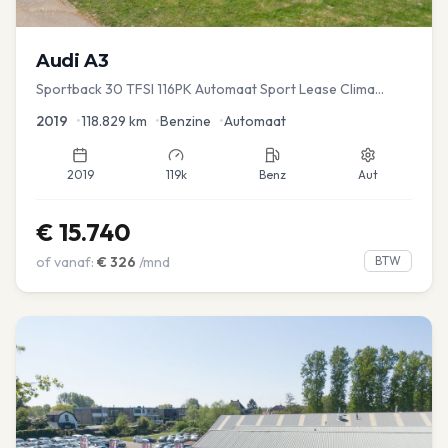
Audi
A3
Sportback 30 TFSI 116PK Automaat Sport Lease Clima
Cruise PDC
2019
•
118.829
km
•
Benzine
•
Automaat
2019
119k
Benz
Aut
€
15.740
of vanaf:
€
326
/mnd
BTW