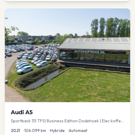
Audi
A5
Sportback 35 TFSI Business Edition Dodehoek | Elec koffer
| Adap Cruise
2021
•
106.099
km
•
Hybride
•
Automaat