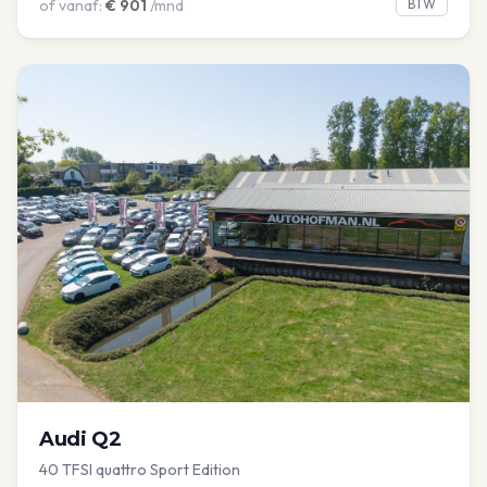
of vanaf:
€
901
/mnd
BTW
Audi
Q2
40 TFSI quattro Sport Edition