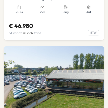
2023
22k
Plug
Aut
€
46.980
of vanaf:
€
974
/mnd
BTW