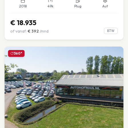
2018
49k
Plug
Aut
€
18.935
of vanaf:
€
392
/mnd
BTW
360°