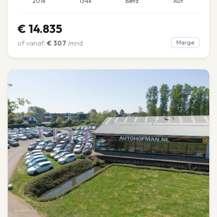
2018
134k
Benz
Aut
€
14.835
of vanaf:
€
307
/mnd
Marge