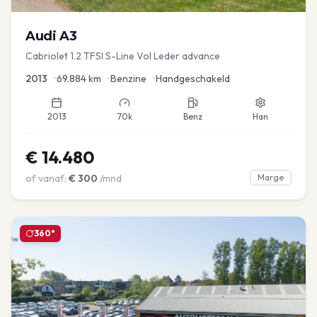
Audi
A3
Cabriolet 1.2 TFSI S-Line Vol Leder advance
2013
•
69.884
km
•
Benzine
•
Handgeschakeld
2013
70k
Benz
Han
€
14.480
of vanaf:
€
300
/mnd
Marge
360°