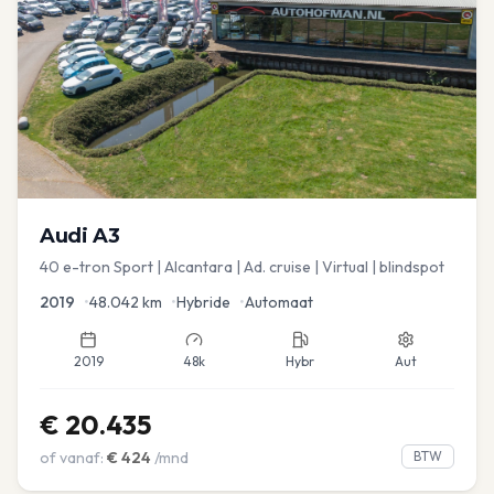
Audi
A3
40 e-tron Sport | Alcantara | Ad. cruise | Virtual | blindspot
2019
•
48.042
km
•
Hybride
•
Automaat
2019
48k
Hybr
Aut
€
20.435
of vanaf:
€
424
/mnd
BTW