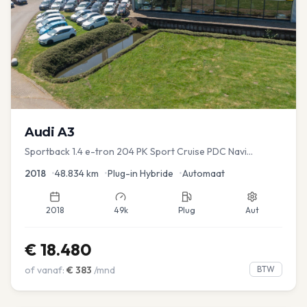
Audi
A3
Sportback 1.4 e-tron 204 PK Sport Cruise PDC Navi
Stoelver.
2018
•
48.834
km
•
Plug-in Hybride
•
Automaat
2018
49k
Plug
Aut
€
18.480
of vanaf:
€
383
/mnd
BTW