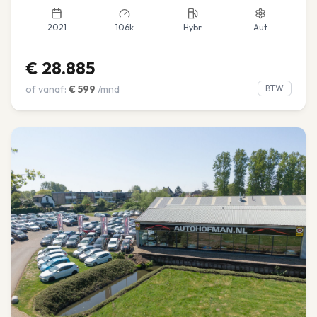
2021
106k
Hybr
Aut
€
28.885
of vanaf:
€
599
/mnd
BTW