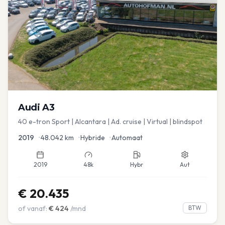
Audi
A3
40 e-tron Sport | Alcantara | Ad. cruise | Virtual | blindspot
2019
•
48.042
km
•
Hybride
•
Automaat
2019
48k
Hybr
Aut
€
20.435
of vanaf:
€
424
/mnd
BTW