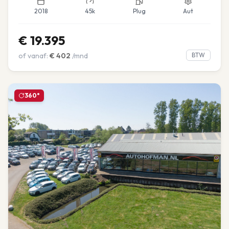
2018
45k
Plug
Aut
€
19.395
of vanaf:
€
402
/mnd
BTW
360°