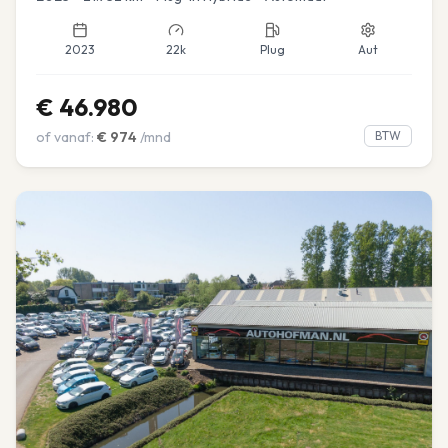
2023
22k
Plug
Aut
€
46.980
of vanaf:
€
974
/mnd
BTW