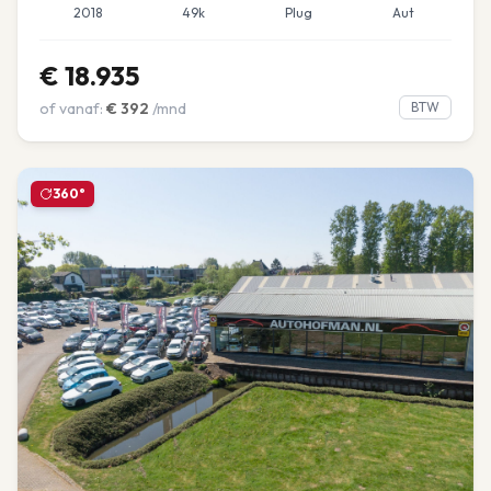
2018
49k
Plug
Aut
€
18.935
of vanaf:
€
392
/mnd
BTW
360°