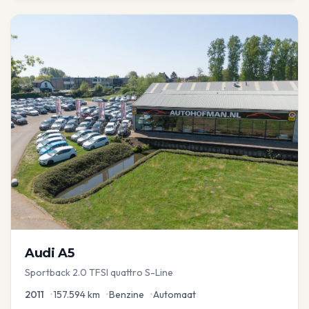
Audi
A5
Sportback 2.0 TFSI quattro S-Line
2011
•
157.594
km
•
Benzine
•
Automaat