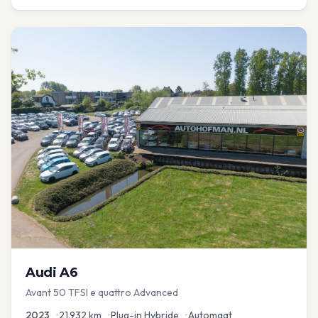
Audi
A6
Avant 50 TFSI e quattro Advanced
2023
•
21.932
km
•
Plug-in Hybride
•
Automaat