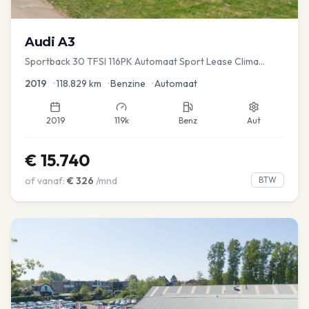
Audi
A3
Sportback 30 TFSI 116PK Automaat Sport Lease Clima
Cruise PDC
2019
•
118.829
km
•
Benzine
•
Automaat
2019
119k
Benz
Aut
€
15.740
of vanaf:
€
326
/mnd
BTW