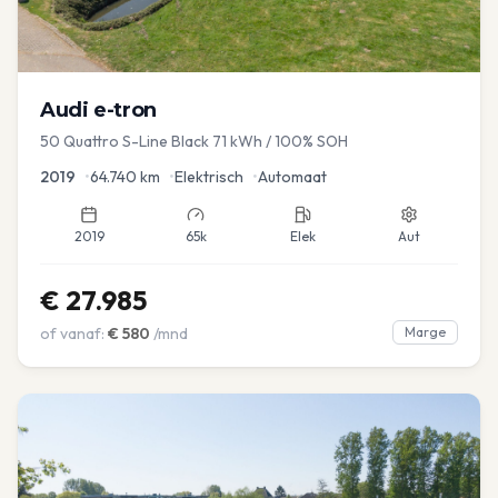
Audi
e-tron
50 Quattro S-Line Black 71 kWh / 100% SOH
2019
•
64.740
km
•
Elektrisch
•
Automaat
2019
65k
Elek
Aut
€
27.985
of vanaf:
€
580
/mnd
Marge