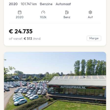
2020
•
101.747
km
•
Benzine
•
Automaat
2020
102k
Benz
Aut
€
24.735
of vanaf:
€
513
/mnd
Marge