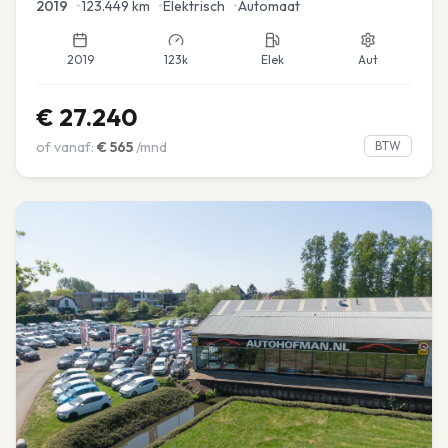
2019
•
123.449
km
•
Elektrisch
•
Automaat
2019
123k
Elek
Aut
€
27.240
of vanaf:
€
565
/mnd
BTW