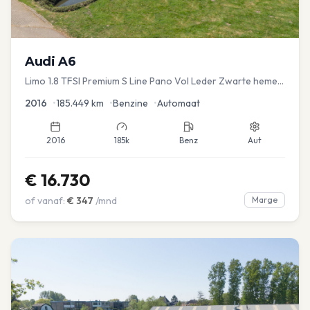
Audi
A6
Limo 1.8 TFSI Premium S Line Pano Vol Leder Zwarte hemel
Mem Seats Navi EL aKlep
2016
•
185.449
km
•
Benzine
•
Automaat
2016
185k
Benz
Aut
€
16.730
of vanaf:
€
347
/mnd
Marge