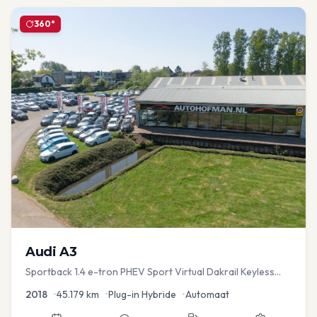
360°
Audi
A3
Sportback 1.4 e-tron PHEV Sport Virtual Dakrail Keyless
PDC v+a Stoelver
2018
•
45.179
km
•
Plug-in Hybride
•
Automaat