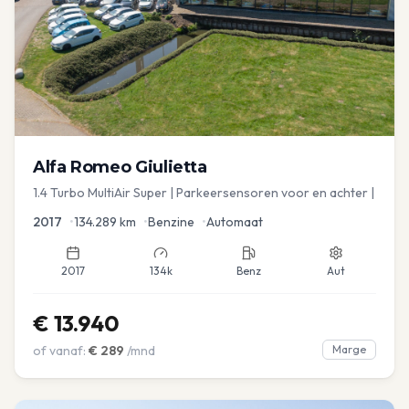
Alfa Romeo
Giulietta
1.4 Turbo MultiAir Super | Parkeersensoren voor en achter |
2017
•
134.289
km
•
Benzine
•
Automaat
2017
134k
Benz
Aut
€
13.940
of vanaf:
€
289
/mnd
Marge