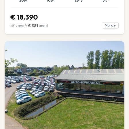
2019
106k
Benz
Aut
€
18.390
of vanaf:
€
381
/mnd
Marge