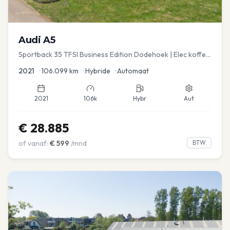
Audi
A5
Sportback 35 TFSI Business Edition Dodehoek | Elec koffer
| Adap Cruise
2021
•
106.099
km
•
Hybride
•
Automaat
2021
106k
Hybr
Aut
€
28.885
of vanaf:
€
599
/mnd
BTW