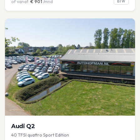
of vanaf:
€
901
/mnd
BTW
Audi
Q2
40 TFSI quattro Sport Edition