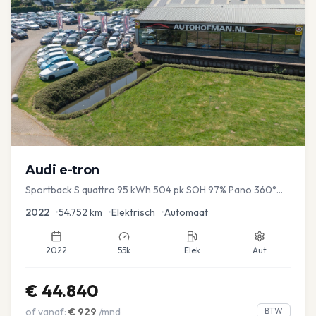
Audi
e-tron
Sportback S quattro 95 kWh 504 pk SOH 97% Pano 360°
Camera Head up El-a-klep Memory Seat
2022
•
54.752
km
•
Elektrisch
•
Automaat
2022
55k
Elek
Aut
€
44.840
of vanaf:
€
929
/mnd
BTW