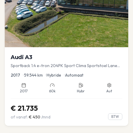
Audi
A3
Sportback 1.4 e-tron 204PK Sport Clima Sportstoel Lane
assist Navi PDC
2017
•
59.544
km
•
Hybride
•
Automaat
2017
60k
Hybr
Aut
€
21.735
of vanaf:
€
450
/mnd
BTW