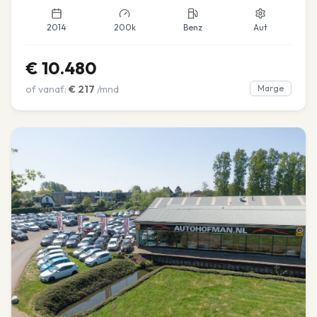
2014
200k
Benz
Aut
€
10.480
of vanaf:
€
217
/mnd
Marge