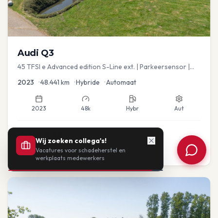
Audi
Q3
45 TFSI e Advanced edition S-Line ext. | Parkeersensor |
Navi
2023
•
48.441
km
•
Hybride
•
Automaat
2023
48k
Hybr
Aut
€
33.435
Wij zoeken collega's!
Vacatures voor schadeherstel en
of vanaf:
€
693
/mnd
BTW
werkplaats medewerkers