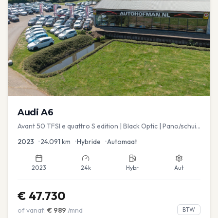
Audi
A6
Avant 50 TFSI e quattro S edition | Black Optic | Pano/schuif
| Stoelmemory | Virtual
2023
•
24.091
km
•
Hybride
•
Automaat
2023
24k
Hybr
Aut
€
47.730
of vanaf:
€
989
/mnd
BTW