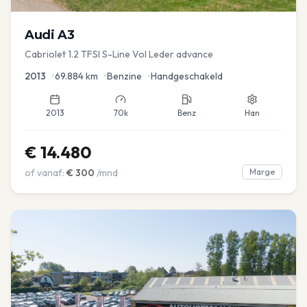
Audi
A3
Cabriolet 1.2 TFSI S-Line Vol Leder advance
2013
•
69.884
km
•
Benzine
•
Handgeschakeld
2013
70k
Benz
Han
€
14.480
of vanaf:
€
300
/mnd
Marge