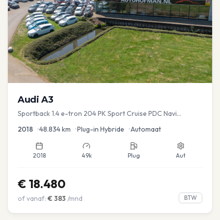
Audi
A3
Sportback 1.4 e-tron 204 PK Sport Cruise PDC Navi
Stoelver.
2018
•
48.834
km
•
Plug-in Hybride
•
Automaat
2018
49k
Plug
Aut
€
18.480
of vanaf:
€
383
/mnd
BTW