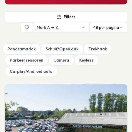
Filters
Merk A → Z
48
per pagina
Panoramadak
Schuif/Open dak
Trekhaak
Parkeersensoren
Camera
Keyless
Carplay/Android auto