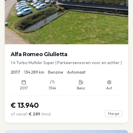
Alfa Romeo
Giulietta
1.4 Turbo MultiAir Super | Parkeersensoren voor en achter |
2017
•
134.289
km
•
Benzine
•
Automaat
2017
134k
Benz
Aut
€
13.940
of vanaf:
€
289
/mnd
Marge