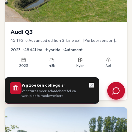
Audi
Q3
45 TFSI e Advanced edition S-Line ext. | Parkeersensor |
Navi
2023
•
48.441
km
•
Hybride
•
Automaat
2023
48k
Hybr
Aut
€
33.435
Wij zoeken collega's!
Vacatures voor schadeherstel en
of vanaf:
€
693
/mnd
BTW
werkplaats medewerkers