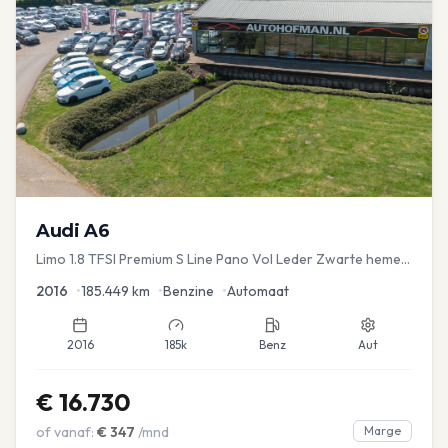
Audi
A6
Limo 1.8 TFSI Premium S Line Pano Vol Leder Zwarte hemel
Mem Seats Navi EL aKlep
2016
•
185.449
km
•
Benzine
•
Automaat
2016
185k
Benz
Aut
€
16.730
of vanaf:
€
347
/mnd
Marge