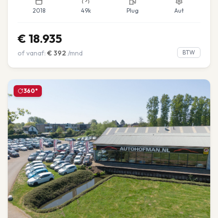
2018
49k
Plug
Aut
€
18.935
of vanaf:
€
392
/mnd
BTW
360°