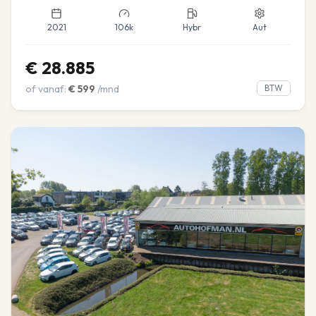
2021
106k
Hybr
Aut
€
28.885
of vanaf:
€
599
/mnd
BTW