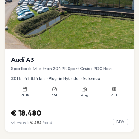
Audi
A3
Sportback 1.4 e-tron 204 PK Sport Cruise PDC Navi
Stoelver.
2018
•
48.834
km
•
Plug-in Hybride
•
Automaat
2018
49k
Plug
Aut
€
18.480
of vanaf:
€
383
/mnd
BTW