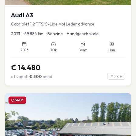
Audi
A3
Cabriolet 1.2 TFSI S-Line Vol Leder advance
2013
•
69.884
km
•
Benzine
•
Handgeschakeld
2013
70k
Benz
Han
€
14.480
of vanaf:
€
300
/mnd
Marge
360°