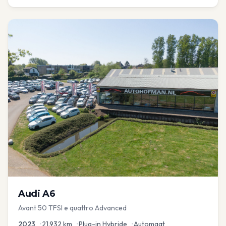
Audi
A6
Avant 50 TFSI e quattro Advanced
2023
•
21.932
km
•
Plug-in Hybride
•
Automaat