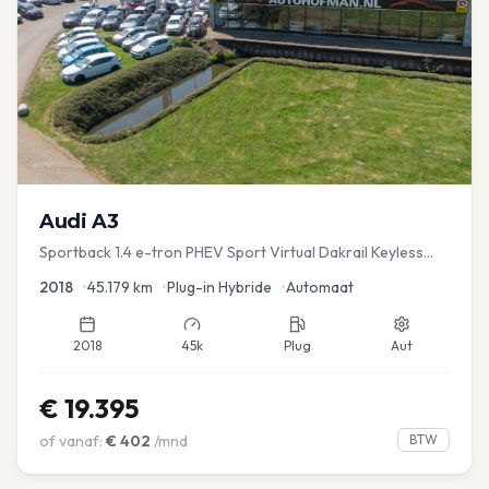
Audi
A3
Sportback 1.4 e-tron PHEV Sport Virtual Dakrail Keyless
PDC v+a Stoelver
2018
•
45.179
km
•
Plug-in Hybride
•
Automaat
2018
45k
Plug
Aut
€
19.395
of vanaf:
€
402
/mnd
BTW