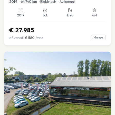
2019
•
64.740
km
•
Elektrisch
•
Automaat
2019
65k
Elek
Aut
€
27.985
of vanaf:
€
580
/mnd
Marge