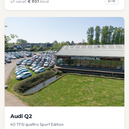
of vanaf:
€
901
/mnd
BTW
Audi
Q2
40 TFSI quattro Sport Edition