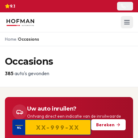
9.1
Home
/
Occasions
Occasions
385
auto's gevonden
Uw auto inruilen?
Ontvang direct een indicatie van de inruilwaarde
Bereken
NL