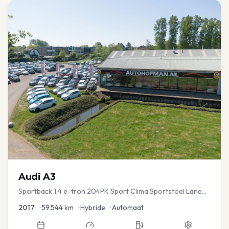
Audi
A3
Sportback 1.4 e-tron 204PK Sport Clima Sportstoel Lane
assist Navi PDC
2017
•
59.544
km
•
Hybride
•
Automaat