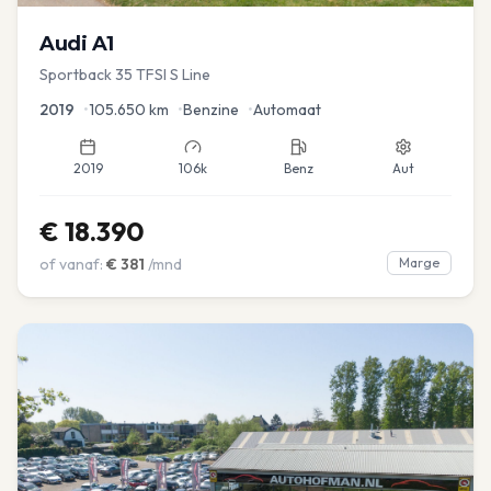
Audi
A1
Sportback 35 TFSI S Line
2019
•
105.650
km
•
Benzine
•
Automaat
2019
106k
Benz
Aut
€
18.390
of vanaf:
€
381
/mnd
Marge