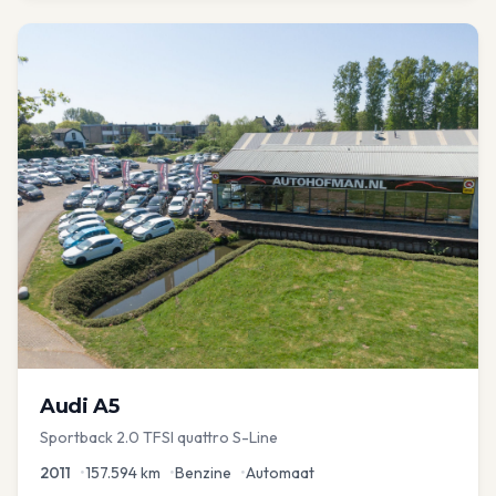
Audi
A5
Sportback 2.0 TFSI quattro S-Line
2011
•
157.594
km
•
Benzine
•
Automaat