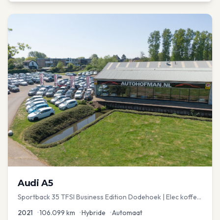
Audi
A5
Sportback 35 TFSI Business Edition Dodehoek | Elec koffer
| Adap Cruise
2021
•
106.099
km
•
Hybride
•
Automaat