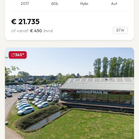
2017
60k
Hybr
Aut
€
21.735
of vanaf:
€
450
/mnd
BTW
360°