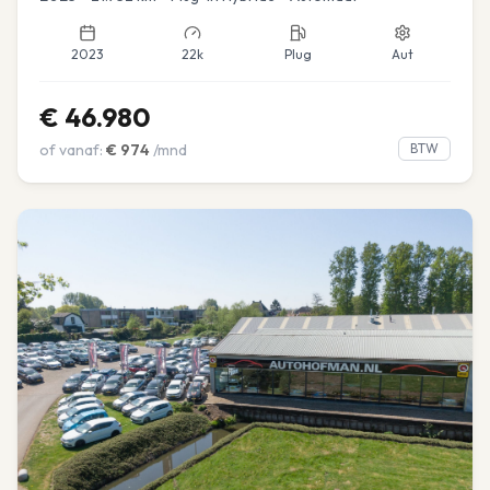
2023
22k
Plug
Aut
€
46.980
of vanaf:
€
974
/mnd
BTW