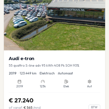
Audi
e-tron
55 quattro S-line adv 95 kWh 408 Pk SOH 93%
2019
•
123.449
km
•
Elektrisch
•
Automaat
2019
123k
Elek
Aut
€
27.240
of vanaf:
€
565
/mnd
BTW