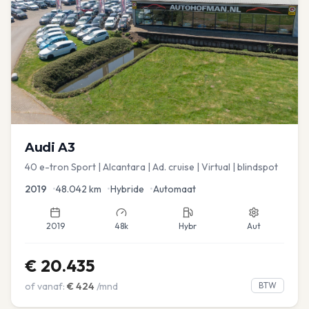
Audi
A3
40 e-tron Sport | Alcantara | Ad. cruise | Virtual | blindspot
2019
•
48.042
km
•
Hybride
•
Automaat
2019
48k
Hybr
Aut
€
20.435
of vanaf:
€
424
/mnd
BTW