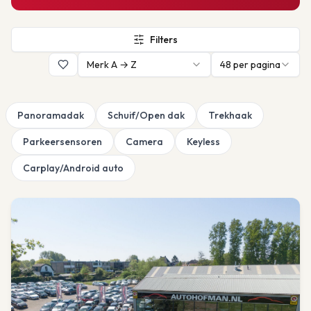
Filters
Merk A → Z
48
per pagina
Panoramadak
Schuif/Open dak
Trekhaak
Parkeersensoren
Camera
Keyless
Carplay/Android auto