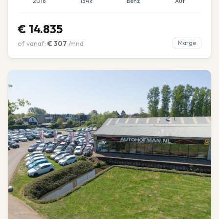
2018
134k
Benz
Aut
€
14.835
of vanaf:
€
307
/mnd
Marge