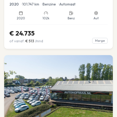
2020
•
101.747
km
•
Benzine
•
Automaat
2020
102k
Benz
Aut
€
24.735
of vanaf:
€
513
/mnd
Marge