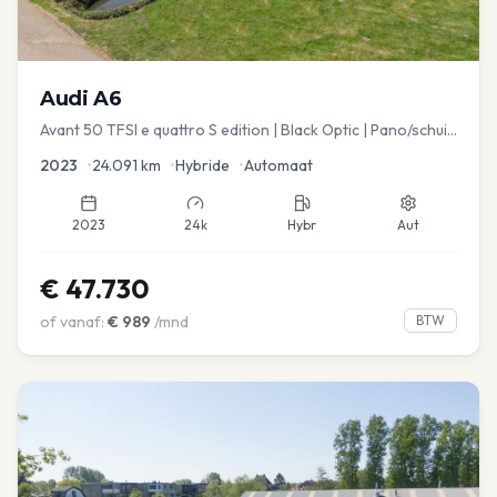
Audi
A6
Avant 50 TFSI e quattro S edition | Black Optic | Pano/schuif
| Stoelmemory | Virtual
2023
•
24.091
km
•
Hybride
•
Automaat
2023
24k
Hybr
Aut
€
47.730
of vanaf:
€
989
/mnd
BTW