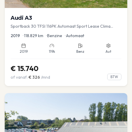
Audi
A3
Sportback 30 TFSI 116PK Automaat Sport Lease Clima
Cruise PDC
2019
•
118.829
km
•
Benzine
•
Automaat
2019
119k
Benz
Aut
€
15.740
of vanaf:
€
326
/mnd
BTW