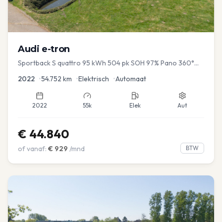
Audi
e-tron
Sportback S quattro 95 kWh 504 pk SOH 97% Pano 360°
Camera Head up El-a-klep Memory Seat
2022
•
54.752
km
•
Elektrisch
•
Automaat
2022
55k
Elek
Aut
€
44.840
of vanaf:
€
929
/mnd
BTW