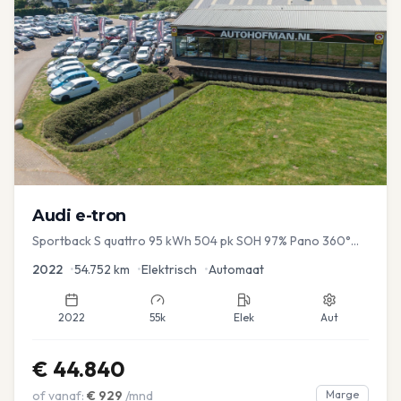
Audi
e-tron
Sportback S quattro 95 kWh 504 pk SOH 97% Pano 360°
Camera Head up El-a-klep Memory Seat
2022
•
54.752
km
•
Elektrisch
•
Automaat
2022
55k
Elek
Aut
€
44.840
of vanaf:
€
929
/mnd
Marge