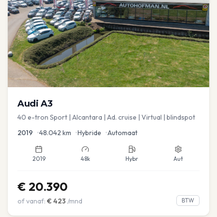
Audi
A3
40 e-tron Sport | Alcantara | Ad. cruise | Virtual | blindspot
2019
•
48.042
km
•
Hybride
•
Automaat
2019
48k
Hybr
Aut
€
20.390
of vanaf:
€
423
/mnd
BTW