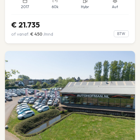
2017
60k
Hybr
Aut
€
21.735
of vanaf:
€
450
/mnd
BTW