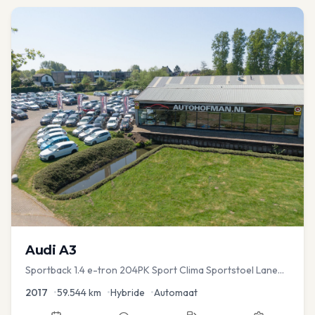
Audi
A3
Sportback 1.4 e-tron 204PK Sport Clima Sportstoel Lane
assist Navi PDC
2017
•
59.544
km
•
Hybride
•
Automaat