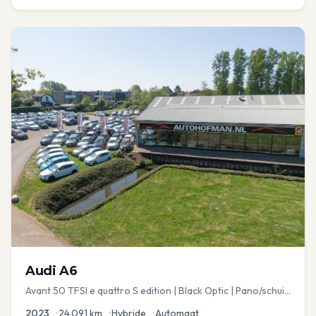
Audi
A6
Avant 50 TFSI e quattro S edition | Black Optic | Pano/schuif
| Stoelmemory | Virtual
2023
•
24.091
km
•
Hybride
•
Automaat