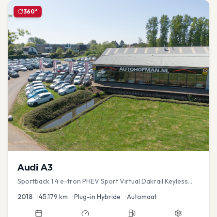
360°
Audi
A3
Sportback 1.4 e-tron PHEV Sport Virtual Dakrail Keyless
PDC v+a Stoelver
2018
•
45.179
km
•
Plug-in Hybride
•
Automaat