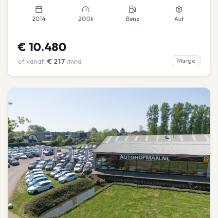
2014
200k
Benz
Aut
€
10.480
of vanaf:
€
217
/mnd
Marge