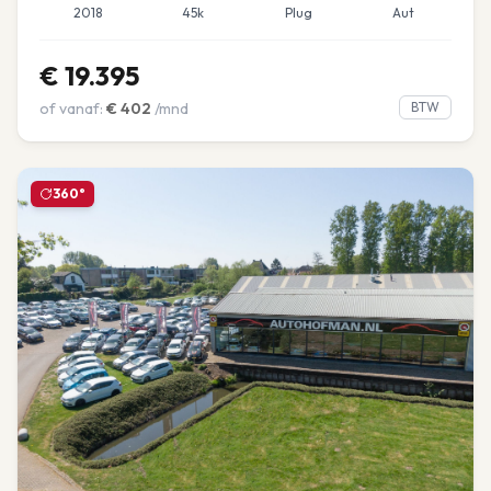
2018
45k
Plug
Aut
€
19.395
of vanaf:
€
402
/mnd
BTW
360°