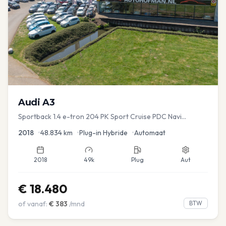
Audi
A3
Sportback 1.4 e-tron 204 PK Sport Cruise PDC Navi
Stoelver.
2018
•
48.834
km
•
Plug-in Hybride
•
Automaat
2018
49k
Plug
Aut
€
18.480
of vanaf:
€
383
/mnd
BTW