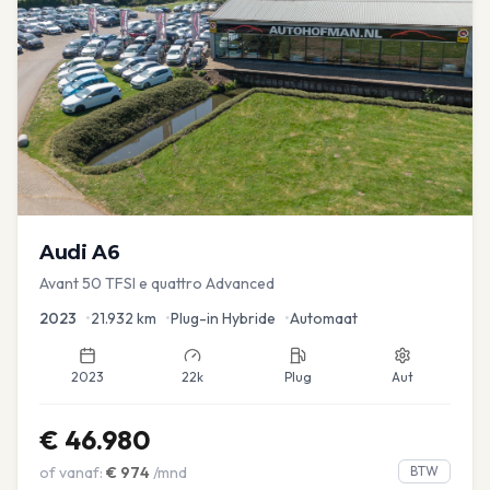
Audi
A6
Avant 50 TFSI e quattro Advanced
2023
•
21.932
km
•
Plug-in Hybride
•
Automaat
2023
22k
Plug
Aut
€
46.980
of vanaf:
€
974
/mnd
BTW