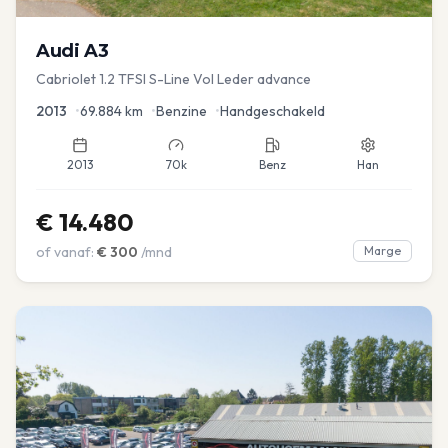
Audi
A3
Cabriolet 1.2 TFSI S-Line Vol Leder advance
2013
•
69.884
km
•
Benzine
•
Handgeschakeld
2013
70k
Benz
Han
€
14.480
of vanaf:
€
300
/mnd
Marge