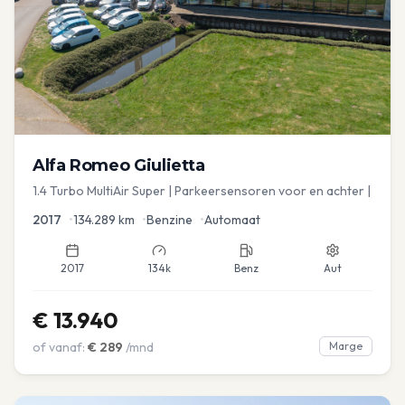
Alfa Romeo
Giulietta
1.4 Turbo MultiAir Super | Parkeersensoren voor en achter |
2017
•
134.289
km
•
Benzine
•
Automaat
2017
134k
Benz
Aut
€
13.940
of vanaf:
€
289
/mnd
Marge