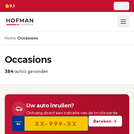
9.1
Home
/
Occasions
Occasions
384
auto's gevonden
Uw auto inruilen?
Ontvang direct een indicatie van de inruilwaarde
Bereken
NL