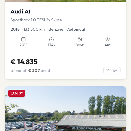
Audi
A1
Sportback 1.0 TFSI 2x S-line
2018
•
133.500
km
•
Benzine
•
Automaat
2018
134k
Benz
Aut
€
14.835
of vanaf:
€
307
/mnd
Marge
360°