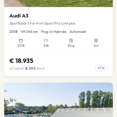
Audi
A3
Sportback 1.4 e-tron Sport Pro Line plus
2018
•
49.046
km
•
Plug-in Hybride
•
Automaat
2018
49k
Plug
Aut
€
18.935
of vanaf:
€
392
/mnd
BTW