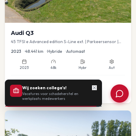
Audi
Q3
45 TFSI e Advanced edition S-Line ext. | Parkeersensor |
Navi
2023
•
48.441
km
•
Hybride
•
Automaat
2023
48k
Hybr
Aut
€
33.435
Wij zoeken collega's!
Vacatures voor schadeherstel en
of vanaf:
€
693
/mnd
BTW
werkplaats medewerkers