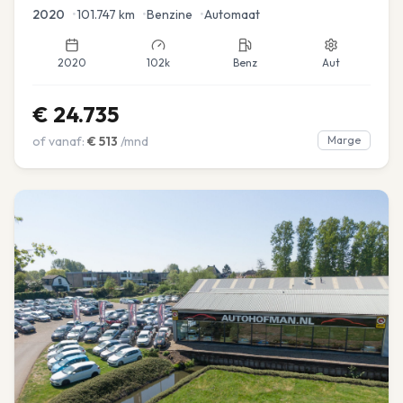
2020
•
101.747
km
•
Benzine
•
Automaat
2020
102k
Benz
Aut
€
24.735
of vanaf:
€
513
/mnd
Marge