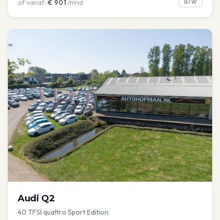
of vanaf:
€
901
/mnd
BTW
Audi
Q2
40 TFSI quattro Sport Edition