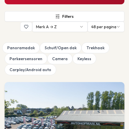
Filters
Merk A → Z
48
per pagina
Panoramadak
Schuif/Open dak
Trekhaak
Parkeersensoren
Camera
Keyless
Carplay/Android auto