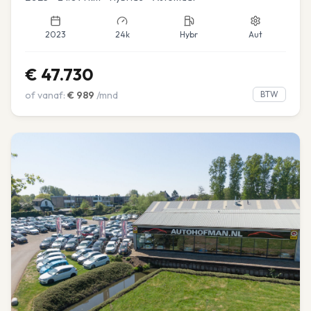
2023
24k
Hybr
Aut
€
47.730
of vanaf:
€
989
/mnd
BTW