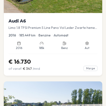
Audi
A6
Limo 1.8 TFSI Premium S Line Pano Vol Leder Zwarte hemel
Mem Seats Navi EL aKlep
2016
•
185.449
km
•
Benzine
•
Automaat
2016
185k
Benz
Aut
€
16.730
of vanaf:
€
347
/mnd
Marge