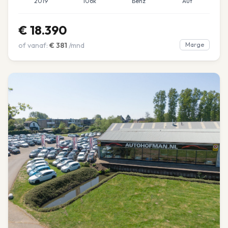
2019
106k
Benz
Aut
€
18.390
of vanaf:
€
381
/mnd
Marge