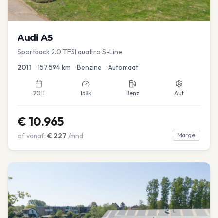
Audi
A5
Sportback 2.0 TFSI quattro S-Line
2011
•
157.594
km
•
Benzine
•
Automaat
2011
158k
Benz
Aut
€
10.965
of vanaf:
€
227
/mnd
Marge