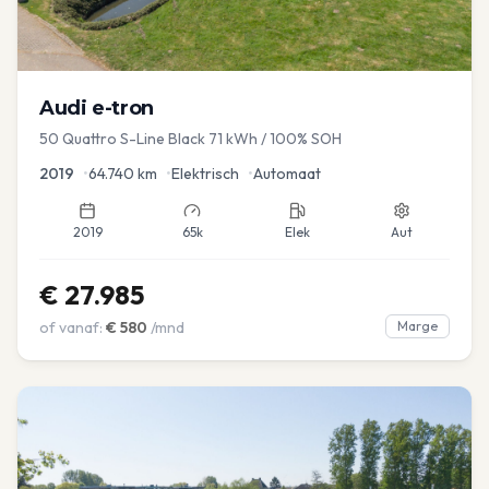
Audi
e-tron
50 Quattro S-Line Black 71 kWh / 100% SOH
2019
•
64.740
km
•
Elektrisch
•
Automaat
2019
65k
Elek
Aut
€
27.985
of vanaf:
€
580
/mnd
Marge