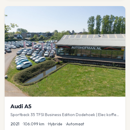
Audi
A5
Sportback 35 TFSI Business Edition Dodehoek | Elec koffer
| Adap Cruise
2021
•
106.099
km
•
Hybride
•
Automaat