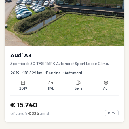
Audi
A3
Sportback 30 TFSI 116PK Automaat Sport Lease Clima
Cruise PDC
2019
•
118.829
km
•
Benzine
•
Automaat
2019
119k
Benz
Aut
€
15.740
of vanaf:
€
326
/mnd
BTW