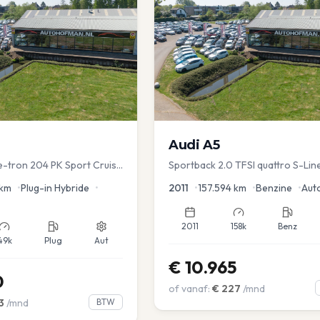
Audi
A5
 e-tron 204 PK Sport Cruise
Sportback 2.0 TFSI quattro S-Lin
ver.
km
•
Plug-in Hybride
•
2011
•
157.594
km
•
Benzine
•
Aut
2011
158k
Benz
49k
Plug
Aut
€
10.965
0
of vanaf:
€
227
/mnd
3
/mnd
BTW