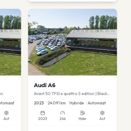
Audi
A6
on
Avant 50 TFSI e quattro S edition | Black
Optic | Pano/schuif | Stoelmemory |
utomaat
2023
•
24.091
km
•
Hybride
•
Automaat
Virtual
Aut
2023
24k
Hybr
Aut