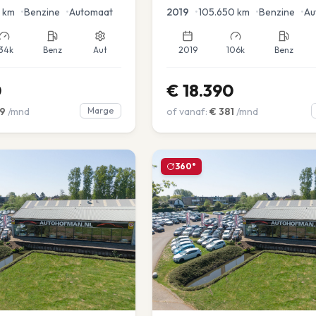
en voor en achter |
km
•
Benzine
•
Automaat
2019
•
105.650
km
•
Benzine
•
Au
34k
Benz
Aut
2019
106k
Benz
0
€
18.390
9
/mnd
Marge
of vanaf:
€
381
/mnd
360°