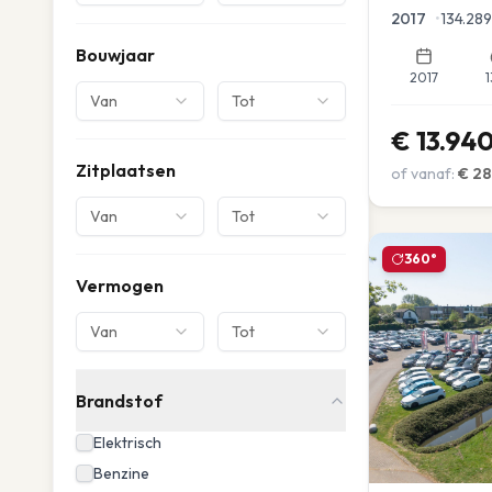
Parkeersensor
2017
•
134.289
Bouwjaar
2017
1
Van
Tot
€
13.94
Zitplaatsen
of vanaf:
€
28
Van
Tot
360°
Vermogen
Van
Tot
Brandstof
Elektrisch
Benzine