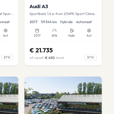
Audi
A3
at Sport
Sportback 1.4 e-tron 204PK Sport Clima
Sportstoel Lane assist Navi PDC
omaat
2017
•
59.544
km
•
Hybride
•
Automaat
Aut
2017
60k
Hybr
Aut
€
21.735
BTW
of vanaf:
€
450
/mnd
BTW