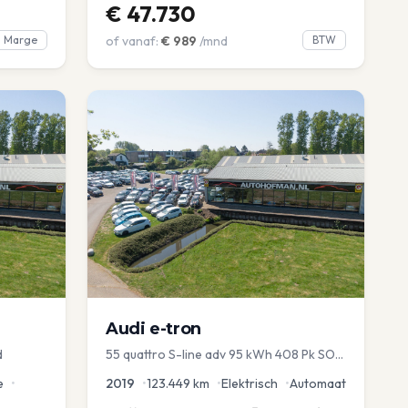
€
47.730
Marge
of vanaf:
€
989
/mnd
BTW
Audi
e-tron
d
55 quattro S-line adv 95 kWh 408 Pk SOH
93%
e
•
2019
•
123.449
km
•
Elektrisch
•
Automaat