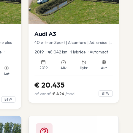
Audi
A3
ne plus
40 e-tron Sport | Alcantara | Ad. cruise |
Virtual | blindspot
e
•
2019
•
48.042
km
•
Hybride
•
Automaat
2019
48k
Hybr
Aut
Aut
€
20.435
of vanaf:
€
424
/mnd
BTW
BTW