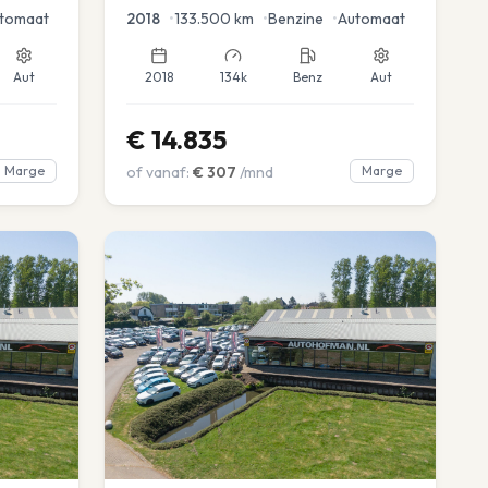
tomaat
2018
•
133.500
km
•
Benzine
•
Automaat
Aut
2018
134k
Benz
Aut
€
14.835
Marge
of vanaf:
€
307
/mnd
Marge