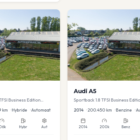
Audi
A5
FSI Business Edition
Sportback 1.8 TFSI Business Editi
c koffer | Adap Cruise
9
km
•
Hybride
•
Automaat
2014
•
200.450
km
•
Benzine
•
A
06k
Hybr
Aut
2014
200k
Benz