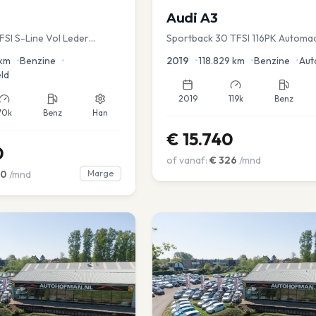
Audi
A3
TFSI S-Line Vol Leder
Sportback 30 TFSI 116PK Automa
Lease Clima Cruise PDC
km
•
Benzine
•
2019
•
118.829
km
•
Benzine
•
Aut
ld
2019
119k
Benz
70k
Benz
Han
€
15.740
0
of vanaf:
€
326
/mnd
00
/mnd
Marge