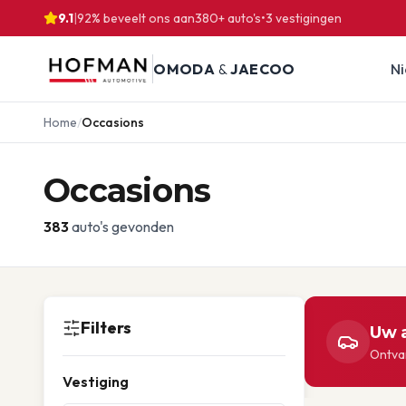
9.1
|
92% beveelt ons aan
380
+ auto's
•
3
vestigingen
OMODA
&
JAECOO
N
Home
/
Occasions
Occasions
383
auto's gevonden
Filters
Uw a
Ontvan
Vestiging