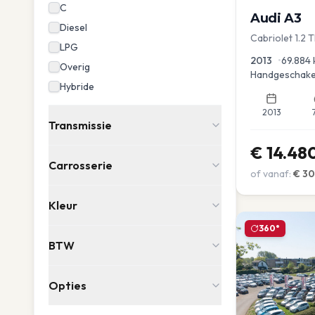
C
Audi
A3
Diesel
Cabriolet 1.2 
LPG
advance
2013
•
69.884
Overig
Handgeschake
Hybride
2013
Transmissie
€
14.48
Carrosserie
of vanaf:
€
3
Kleur
360°
BTW
Opties