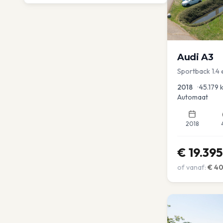
Audi
A3
Sportback 1.4 
Dakrail Keyles
2018
•
45.179
Automaat
2018
€
19.395
of vanaf:
€
4