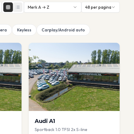
Merk A → Z
48
per pagina
era
Keyless
Carplay/Android auto
Audi
A1
Sportback 1.0 TFSI 2x S-line