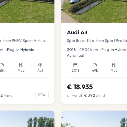
Audi
A3
e-tron PHEV Sport Virtual
Sportback 1.4 e-tron Sport Pro Li
s PDC v+a Stoelver
km
•
Plug-in Hybride
•
2018
•
49.046
km
•
Plug-in Hybrid
Automaat
45k
Plug
Aut
2018
49k
Plug
€
18.935
02
/mnd
BTW
of vanaf:
€
392
/mnd