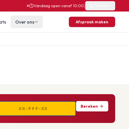
|
Vandaag open vanaf 10:00
Contact
ats
Over ons
Afspraak maken
Bereken