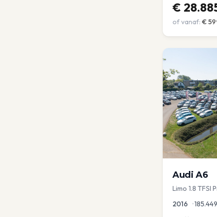
€
28.88
of vanaf:
€
59
Audi
A6
Limo 1.8 TFSI 
Leder Zwarte 
2016
•
185.44
aKlep