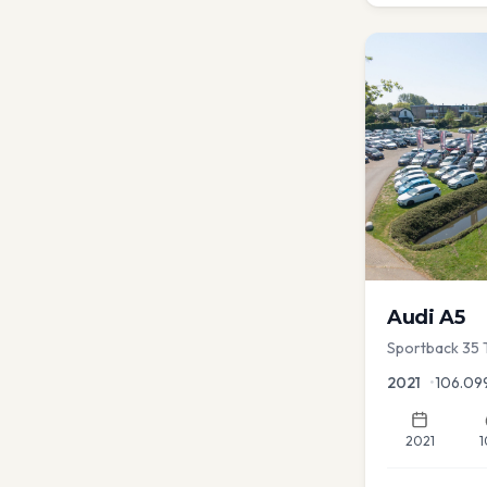
Audi
A5
Sportback 35 T
Dodehoek | Ele
2021
•
106.09
2021
1