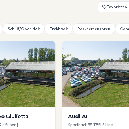
Favorieten
Schuif/Open dak
Trekhaak
Parkeersensoren
Cam
eo
Giulietta
Audi
A1
Air Super |
Sportback 35 TFSI S Line