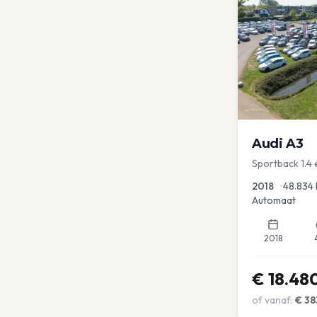
Audi
A3
Sportback 1.4
PDC Navi Stoel
2018
•
48.834
Automaat
2018
€
18.48
of vanaf:
€
38