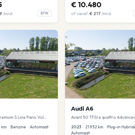
5
€
10.480
9
/mnd
BTW
of vanaf:
€
217
/mnd
Audi
A6
Premium S Line Pano Vol
Avant 50 TFSI e quattro Advance
hemel Mem Seats Navi EL
9
km
•
Benzine
•
Automaat
2023
•
21.932
km
•
Plug-in Hybrid
Automaat