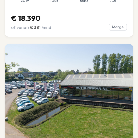
2019
106k
Benz
Aut
€
18.390
of vanaf:
€
381
/mnd
Marge