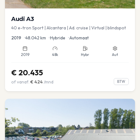
Audi
A3
40 e-tron Sport | Alcantara | Ad. cruise | Virtual | blindspot
2019
•
48.042
km
•
Hybride
•
Automaat
2019
48k
Hybr
Aut
€
20.435
of vanaf:
€
424
/mnd
BTW