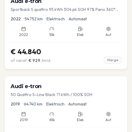
Audi
e-tron
Sportback S quattro 95 kWh 504 pk SOH 97% Pano 360°
Camera Head up El-a-klep Memory Seat
2022
•
54.752
km
•
Elektrisch
•
Automaat
2022
55k
Elek
Aut
€
44.840
of vanaf:
€
929
/mnd
Marge
Audi
e-tron
50 Quattro S-Line Black 71 kWh / 100% SOH
2019
•
64.740
km
•
Elektrisch
•
Automaat
2019
65k
Elek
Aut