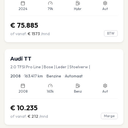
2024
79k
Hybr
Aut
€
75.885
of vanaf:
€
1573
/mnd
BTW
Audi
TT
2.0 TFSI Pro Line | Bose | Leder | Stoelverw |
2008
•
163.417
km
•
Benzine
•
Automaat
2008
163k
Benz
Aut
€
10.235
of vanaf:
€
212
/mnd
Marge