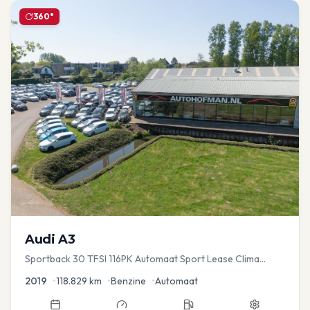
360°
Audi
A3
Sportback 30 TFSI 116PK Automaat Sport Lease Clima
Cruise PDC
2019
•
118.829
km
•
Benzine
•
Automaat