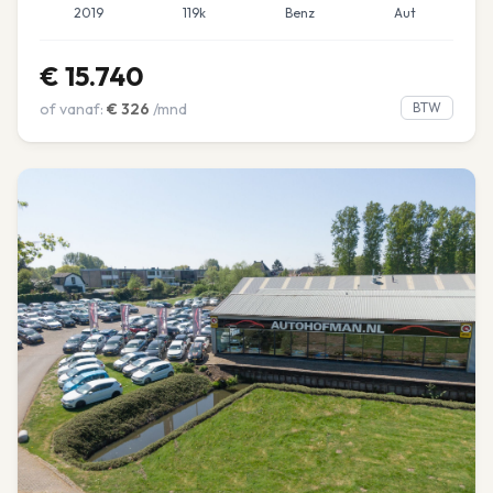
2019
119k
Benz
Aut
€
15.740
of vanaf:
€
326
/mnd
BTW