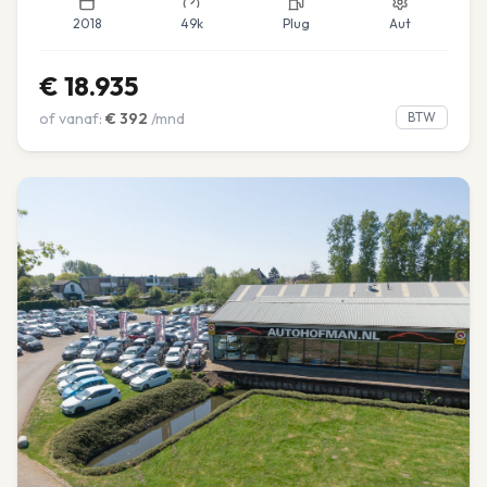
2018
49k
Plug
Aut
€
18.935
of vanaf:
€
392
/mnd
BTW