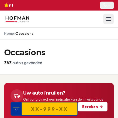
9.1
Home
/
Occasions
Occasions
383
auto's gevonden
Uw auto inruilen?
Ontvang direct een indicatie van de inruilwaarde
Bereken
NL