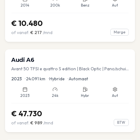
2014
200k
Benz
Aut
€
10.480
of vanaf:
€
217
/mnd
Marge
Audi
A6
Avant 50 TFSI e quattro S edition | Black Optic | Pano/schuif
| Stoelmemory | Virtual
2023
•
24.091
km
•
Hybride
•
Automaat
2023
24k
Hybr
Aut
€
47.730
of vanaf:
€
989
/mnd
BTW