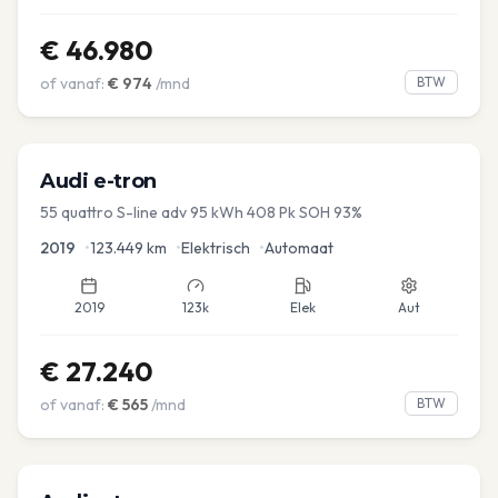
€
46.980
of vanaf:
€
974
/mnd
BTW
Audi
e-tron
55 quattro S-line adv 95 kWh 408 Pk SOH 93%
2019
•
123.449
km
•
Elektrisch
•
Automaat
2019
123k
Elek
Aut
€
27.240
of vanaf:
€
565
/mnd
BTW