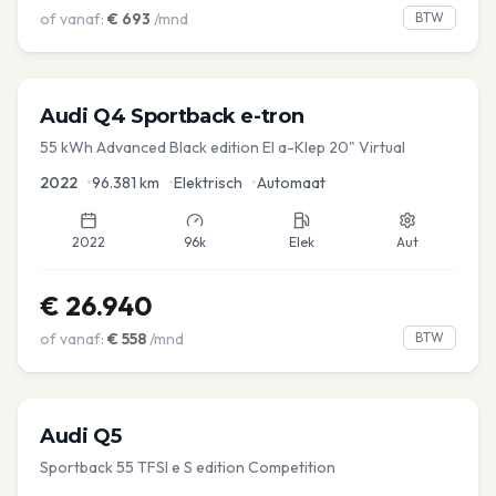
of vanaf:
€
693
/mnd
BTW
Audi
Q4 Sportback e-tron
55 kWh Advanced Black edition El a-Klep 20" Virtual
2022
•
96.381
km
•
Elektrisch
•
Automaat
2022
96k
Elek
Aut
€
26.940
of vanaf:
€
558
/mnd
BTW
Audi
Q5
Sportback 55 TFSI e S edition Competition