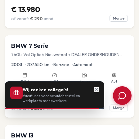
€
13.980
of vanaf:
€
290
/mnd
Marge
BMW
7 Serie
760Li Vol Optie's Nieuwstaat + DEALER ONDERHOUDEN
YOUNGTIMER
2003
•
207.550
km
•
Benzine
•
Automaat
2003
208k
Benz
Aut
Wij zoeken collega's!
Vacatures voor schadeherstel en
€
12.925
werkplaats medewerkers
of vanaf:
€
268
/mnd
Marge
360°
BMW
i3