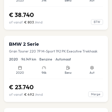
2023
39k
Benz
Aut
€
38.740
of vanaf:
€
803
/mnd
BTW
BMW
2 Serie
Gran Tourer 220 7P M-Sport 192 PK Executive Trekhaak
2020
•
96.149
km
•
Benzine
•
Automaat
2020
96k
Benz
Aut
€
23.740
of vanaf:
€
492
/mnd
Marge