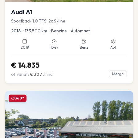
Audi
A1
Sportback 1.0 TFSI 2x S-line
2018
•
133.500
km
•
Benzine
•
Automaat
2018
134k
Benz
Aut
€
14.835
of vanaf:
€
307
/mnd
Marge
360°