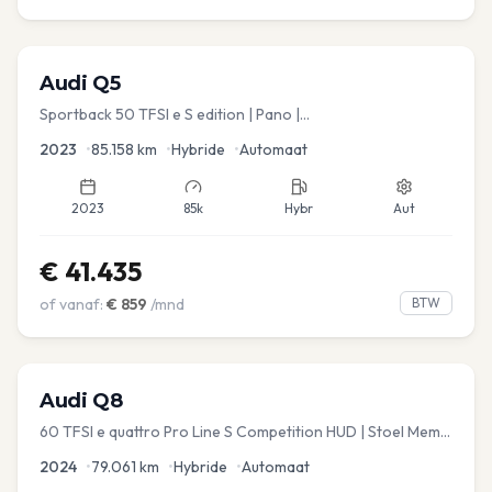
Audi
Q5
Sportback 50 TFSI e S edition | Pano |
Stoel.verw/verkoeling | Leder
2023
•
85.158
km
•
Hybride
•
Automaat
2023
85k
Hybr
Aut
€
41.435
of vanaf:
€
859
/mnd
BTW
Audi
Q8
60 TFSI e quattro Pro Line S Competition HUD | Stoel Mem. |
Virtual | Carplay | Elec.kofferklep Dakdragers inbegrepen
2024
•
79.061
km
•
Hybride
•
Automaat