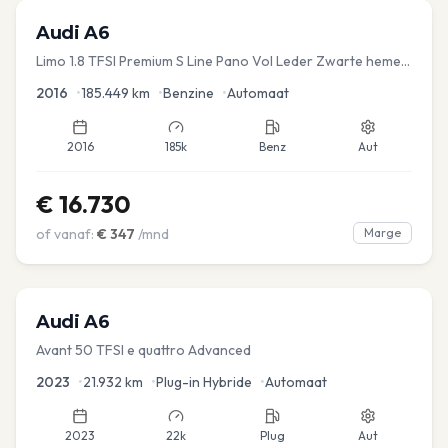
Audi
A6
Limo 1.8 TFSI Premium S Line Pano Vol Leder Zwarte hemel
Mem Seats Navi EL aKlep
2016
•
185.449
km
•
Benzine
•
Automaat
2016
185k
Benz
Aut
€
16.730
of vanaf:
€
347
/mnd
Marge
Audi
A6
Avant 50 TFSI e quattro Advanced
2023
•
21.932
km
•
Plug-in Hybride
•
Automaat
2023
22k
Plug
Aut