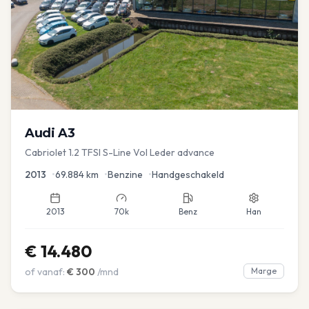
Audi
A3
Cabriolet 1.2 TFSI S-Line Vol Leder advance
2013
•
69.884
km
•
Benzine
•
Handgeschakeld
2013
70k
Benz
Han
€
14.480
of vanaf:
€
300
/mnd
Marge