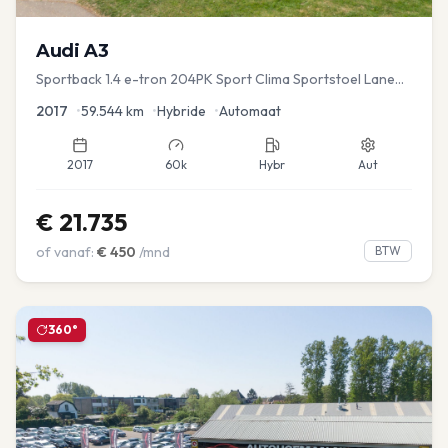
Audi
A3
Sportback 1.4 e-tron 204PK Sport Clima Sportstoel Lane
assist Navi PDC
2017
•
59.544
km
•
Hybride
•
Automaat
2017
60k
Hybr
Aut
€
21.735
of vanaf:
€
450
/mnd
BTW
360°