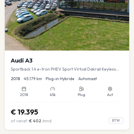
Audi
A3
Sportback 1.4 e-tron PHEV Sport Virtual Dakrail Keyless
PDC v+a Stoelver
2018
•
45.179
km
•
Plug-in Hybride
•
Automaat
2018
45k
Plug
Aut
€
19.395
of vanaf:
€
402
/mnd
BTW