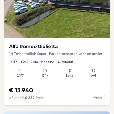
Alfa Romeo
Giulietta
1.4 Turbo MultiAir Super | Parkeersensoren voor en achter |
2017
•
134.289
km
•
Benzine
•
Automaat
2017
134k
Benz
Aut
€
13.940
of vanaf:
€
289
/mnd
Marge