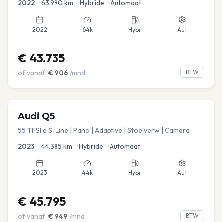
2022
•
63.990
km
•
Hybride
•
Automaat
2022
64k
Hybr
Aut
€
43.735
of vanaf:
€
906
/mnd
BTW
Audi
Q5
55 TFSI e S-Line | Pano | Adaptive | Stoelverw | Camera
2023
•
44.385
km
•
Hybride
•
Automaat
2023
44k
Hybr
Aut
€
45.795
of vanaf:
€
949
/mnd
BTW