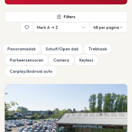
Filters
Merk A → Z
48
per pagina
Panoramadak
Schuif/Open dak
Trekhaak
Parkeersensoren
Camera
Keyless
Carplay/Android auto