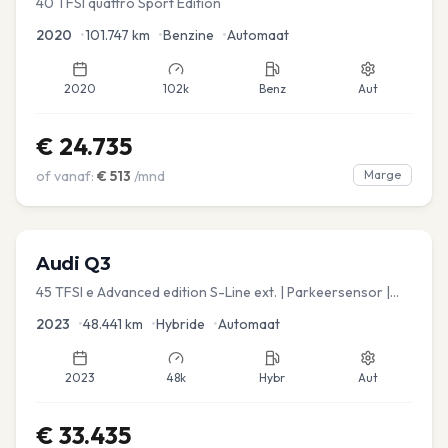
40 TFSI quattro Sport Edition
2020
•
101.747
km
•
Benzine
•
Automaat
2020
102k
Benz
Aut
€
24.735
of vanaf:
€
513
/mnd
Marge
Audi
Q3
45 TFSI e Advanced edition S-Line ext. | Parkeersensor |
Navi
2023
•
48.441
km
•
Hybride
•
Automaat
2023
48k
Hybr
Aut
€
33.435