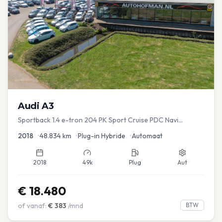
Audi
A3
Sportback 1.4 e-tron 204 PK Sport Cruise PDC Navi
Stoelver.
2018
•
48.834
km
•
Plug-in Hybride
•
Automaat
2018
49k
Plug
Aut
€
18.480
of vanaf:
€
383
/mnd
BTW