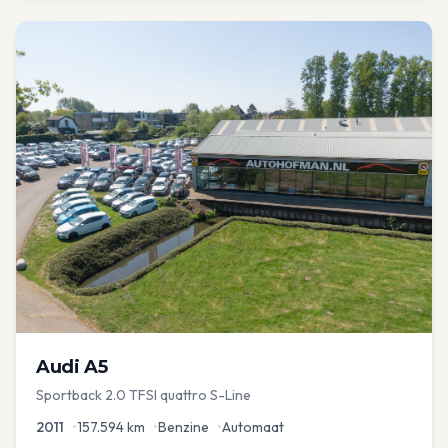
Audi
A5
Sportback 2.0 TFSI quattro S-Line
2011
•
157.594
km
•
Benzine
•
Automaat