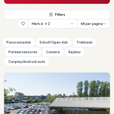
Filters
Merk A → Z
48
per pagina
Panoramadak
Schuif/Open dak
Trekhaak
Parkeersensoren
Camera
Keyless
Carplay/Android auto