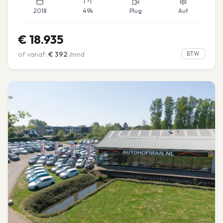
2018
49k
Plug
Aut
€
18.935
of vanaf:
€
392
/mnd
BTW