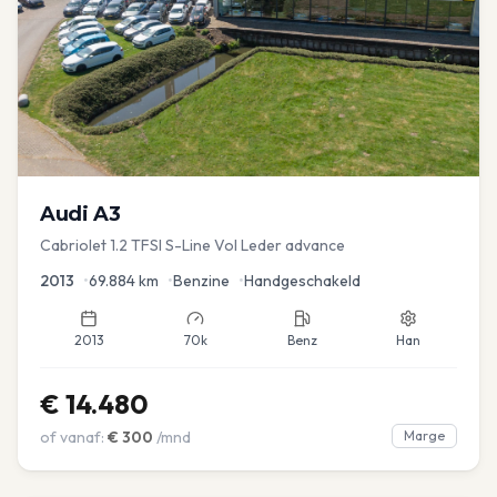
Audi
A3
Cabriolet 1.2 TFSI S-Line Vol Leder advance
2013
•
69.884
km
•
Benzine
•
Handgeschakeld
2013
70k
Benz
Han
€
14.480
of vanaf:
€
300
/mnd
Marge