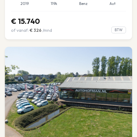
2019
119k
Benz
Aut
€
15.740
of vanaf:
€
326
/mnd
BTW