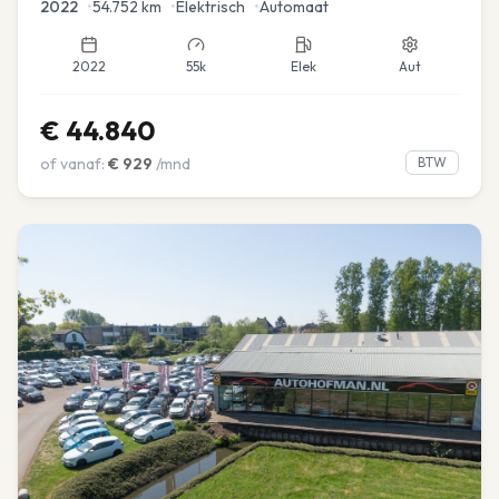
2022
•
54.752
km
•
Elektrisch
•
Automaat
2022
55k
Elek
Aut
€
44.840
of vanaf:
€
929
/mnd
BTW