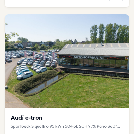
Audi
e-tron
Sportback S quattro 95 kWh 504 pk SOH 97% Pano 360°
Camera Head up El-a-klep Memory Seat