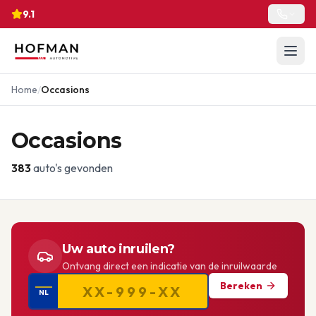
9.1
Home
/
Occasions
Occasions
383
auto's gevonden
Uw auto inruilen?
Ontvang direct een indicatie van de inruilwaarde
Bereken
NL