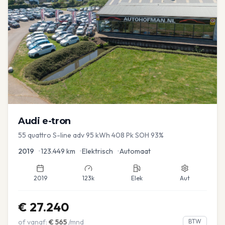
Audi
e-tron
55 quattro S-line adv 95 kWh 408 Pk SOH 93%
2019
•
123.449
km
•
Elektrisch
•
Automaat
2019
123k
Elek
Aut
€
27.240
of vanaf:
€
565
/mnd
BTW