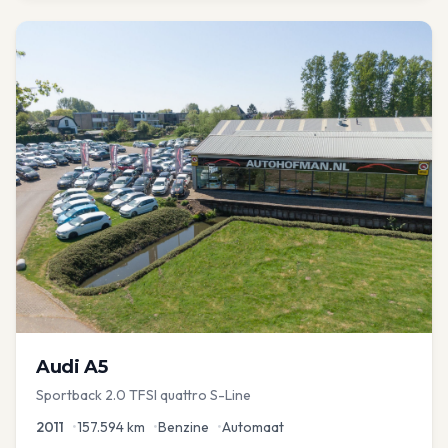
Audi
A5
Sportback 2.0 TFSI quattro S-Line
2011
•
157.594
km
•
Benzine
•
Automaat