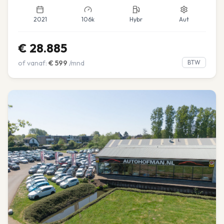
2021
106k
Hybr
Aut
€
28.885
of vanaf:
€
599
/mnd
BTW