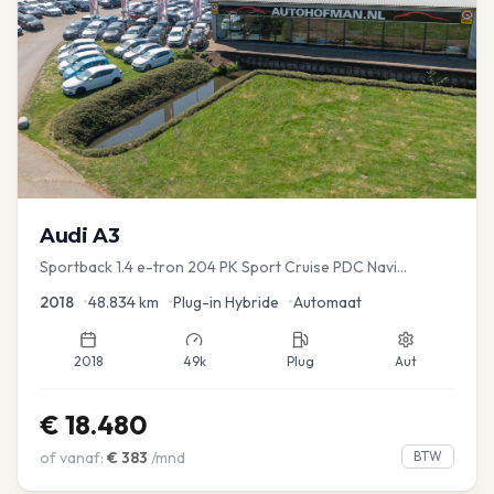
Audi
A3
Sportback 1.4 e-tron 204 PK Sport Cruise PDC Navi
Stoelver.
2018
•
48.834
km
•
Plug-in Hybride
•
Automaat
2018
49k
Plug
Aut
€
18.480
of vanaf:
€
383
/mnd
BTW