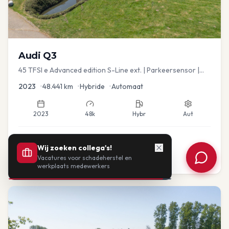
Audi
Q3
45 TFSI e Advanced edition S-Line ext. | Parkeersensor |
Navi
2023
•
48.441
km
•
Hybride
•
Automaat
2023
48k
Hybr
Aut
€
33.435
Wij zoeken collega's!
Vacatures voor schadeherstel en
of vanaf:
€
693
/mnd
BTW
werkplaats medewerkers