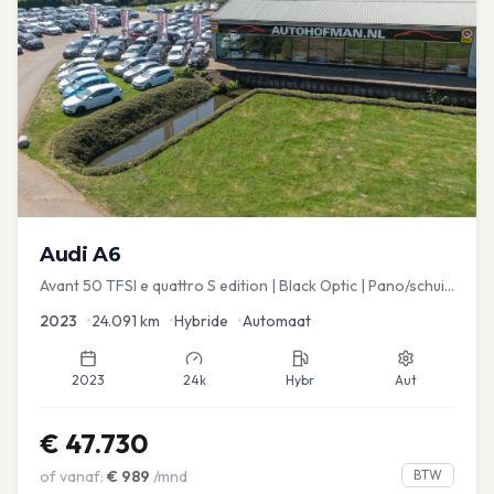
Audi
A6
Avant 50 TFSI e quattro S edition | Black Optic | Pano/schuif
| Stoelmemory | Virtual
2023
•
24.091
km
•
Hybride
•
Automaat
2023
24k
Hybr
Aut
€
47.730
of vanaf:
€
989
/mnd
BTW