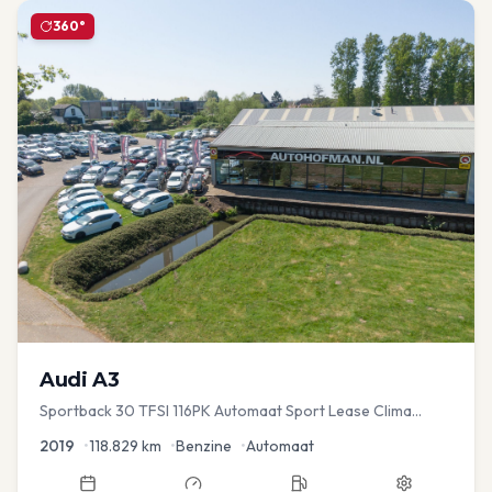
360°
Audi
A3
Sportback 30 TFSI 116PK Automaat Sport Lease Clima
Cruise PDC
2019
•
118.829
km
•
Benzine
•
Automaat