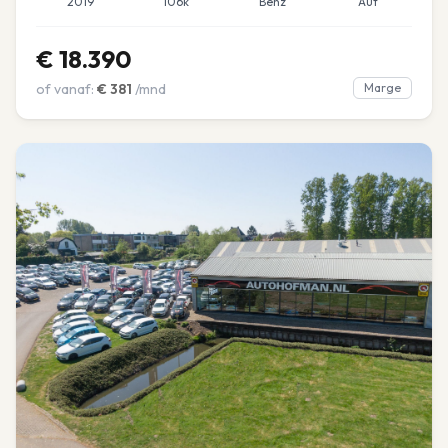
2019
106k
Benz
Aut
€
18.390
of vanaf:
€
381
/mnd
Marge