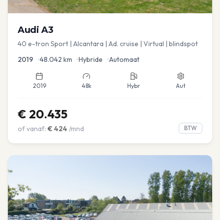
Audi
A3
40 e-tron Sport | Alcantara | Ad. cruise | Virtual | blindspot
2019
•
48.042
km
•
Hybride
•
Automaat
2019
48k
Hybr
Aut
€
20.435
of vanaf:
€
424
/mnd
BTW