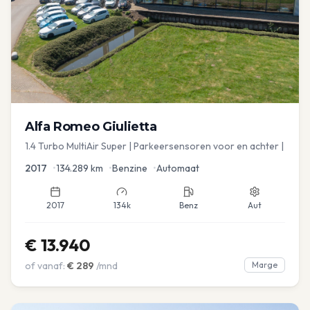
Alfa Romeo
Giulietta
1.4 Turbo MultiAir Super | Parkeersensoren voor en achter |
2017
•
134.289
km
•
Benzine
•
Automaat
2017
134k
Benz
Aut
€
13.940
of vanaf:
€
289
/mnd
Marge