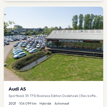
Audi
A5
Sportback 35 TFSI Business Edition Dodehoek | Elec koffer
| Adap Cruise
2021
•
106.099
km
•
Hybride
•
Automaat