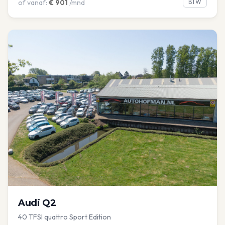
of vanaf:
€
901
/mnd
BTW
Audi
Q2
40 TFSI quattro Sport Edition