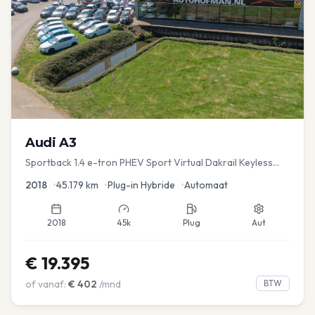
Audi
A3
Sportback 1.4 e-tron PHEV Sport Virtual Dakrail Keyless
PDC v+a Stoelver
2018
•
45.179
km
•
Plug-in Hybride
•
Automaat
2018
45k
Plug
Aut
€
19.395
of vanaf:
€
402
/mnd
BTW