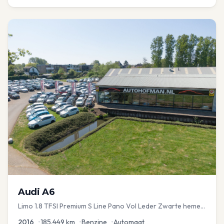
Audi
A6
Limo 1.8 TFSI Premium S Line Pano Vol Leder Zwarte hemel
Mem Seats Navi EL aKlep
2016
•
185.449
km
•
Benzine
•
Automaat