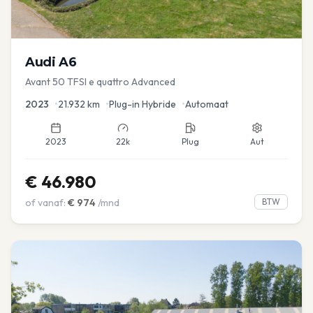
Audi
A6
Avant 50 TFSI e quattro Advanced
2023
•
21.932
km
•
Plug-in Hybride
•
Automaat
2023
22k
Plug
Aut
€
46.980
of vanaf:
€
974
/mnd
BTW