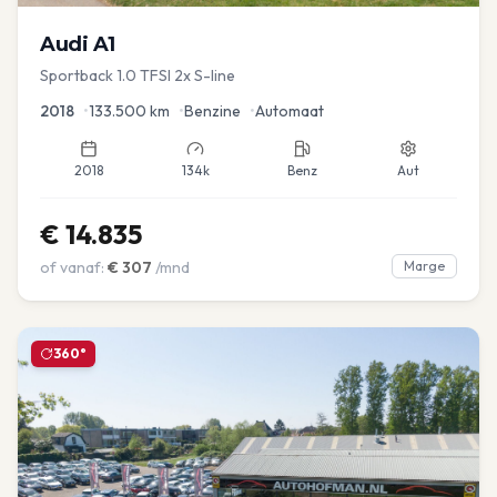
Audi
A1
Sportback 1.0 TFSI 2x S-line
2018
•
133.500
km
•
Benzine
•
Automaat
2018
134k
Benz
Aut
€
14.835
of vanaf:
€
307
/mnd
Marge
360°