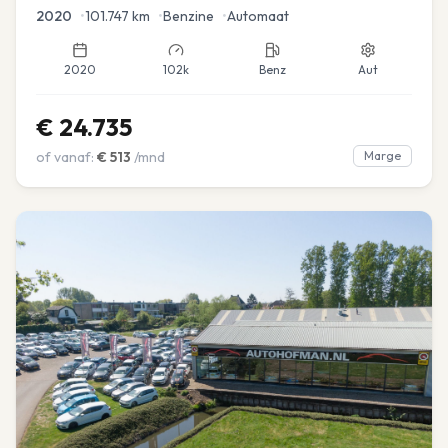
2020
•
101.747
km
•
Benzine
•
Automaat
2020
102k
Benz
Aut
€
24.735
of vanaf:
€
513
/mnd
Marge