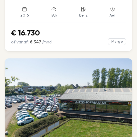
2016
185k
Benz
Aut
€
16.730
of vanaf:
€
347
/mnd
Marge