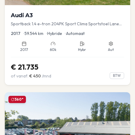
Audi
A3
Sportback 1.4 e-tron 204PK Sport Clima Sportstoel Lane
assist Navi PDC
2017
•
59.544
km
•
Hybride
•
Automaat
2017
60k
Hybr
Aut
€
21.735
of vanaf:
€
450
/mnd
BTW
360°