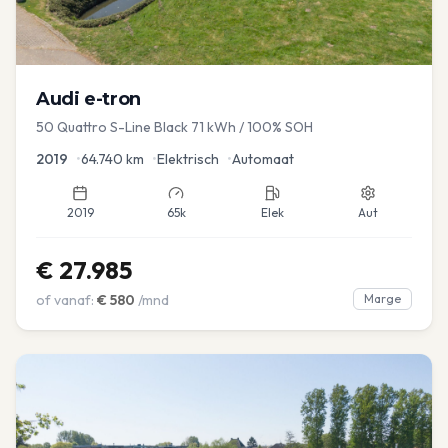
Audi
e-tron
50 Quattro S-Line Black 71 kWh / 100% SOH
2019
•
64.740
km
•
Elektrisch
•
Automaat
2019
65k
Elek
Aut
€
27.985
of vanaf:
€
580
/mnd
Marge