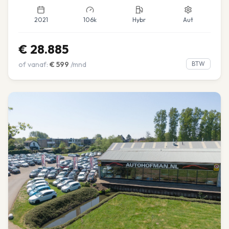
2021
106k
Hybr
Aut
€
28.885
of vanaf:
€
599
/mnd
BTW