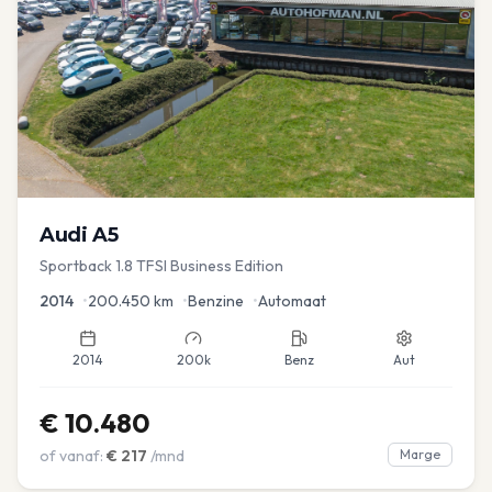
Audi
A5
Sportback 1.8 TFSI Business Edition
2014
•
200.450
km
•
Benzine
•
Automaat
2014
200k
Benz
Aut
€
10.480
of vanaf:
€
217
/mnd
Marge