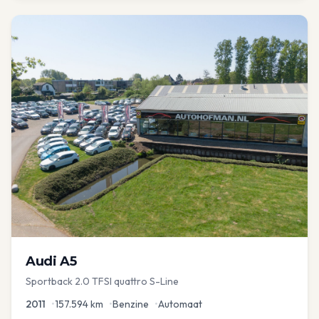
Audi
A5
Sportback 2.0 TFSI quattro S-Line
2011
•
157.594
km
•
Benzine
•
Automaat