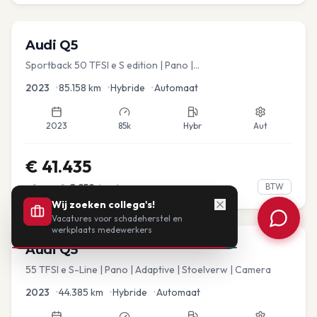
Audi
Q5
Sportback 50 TFSI e S edition | Pano |
Stoel.verw/verkoeling | Leder
2023
•
85.158
km
•
Hybride
•
Automaat
2023
85k
Hybr
Aut
€
41.435
of vanaf:
€
859
/mnd
BTW
Wij zoeken collega's!
Vacatures voor schadeherstel en
werkplaats medewerkers
Audi
Q5
55 TFSI e S-Line | Pano | Adaptive | Stoelverw | Camera
2023
•
44.385
km
•
Hybride
•
Automaat