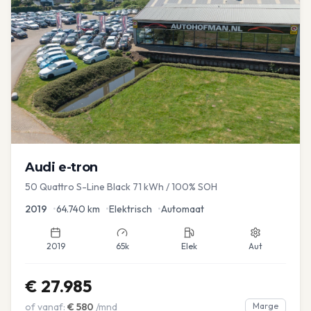
Audi
e-tron
50 Quattro S-Line Black 71 kWh / 100% SOH
2019
•
64.740
km
•
Elektrisch
•
Automaat
2019
65k
Elek
Aut
€
27.985
of vanaf:
€
580
/mnd
Marge