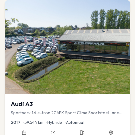
Audi
A3
Sportback 1.4 e-tron 204PK Sport Clima Sportstoel Lane
assist Navi PDC
2017
•
59.544
km
•
Hybride
•
Automaat