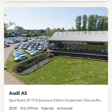
Audi
A5
Sportback 35 TFSI Business Edition Dodehoek | Elec koffer
| Adap Cruise
2021
•
106.099
km
•
Hybride
•
Automaat