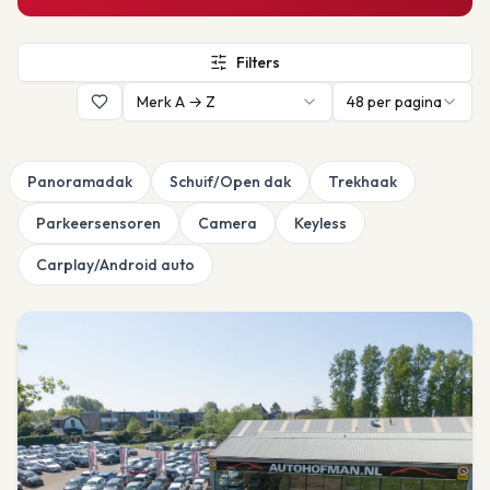
Filters
Merk A → Z
48
per pagina
Panoramadak
Schuif/Open dak
Trekhaak
Parkeersensoren
Camera
Keyless
Carplay/Android auto