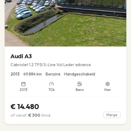
Audi
A3
Cabriolet 1.2 TFSI S-Line Vol Leder advance
2013
•
69.884
km
•
Benzine
•
Handgeschakeld
2013
70k
Benz
Han
€
14.480
of vanaf:
€
300
/mnd
Marge