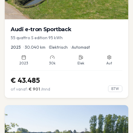
Audi
e-tron Sportback
55 quattro S edition 95 kWh
2023
•
30.040
km
•
Elektrisch
•
Automaat
2023
30k
Elek
Aut
€
43.485
of vanaf:
€
901
/mnd
BTW