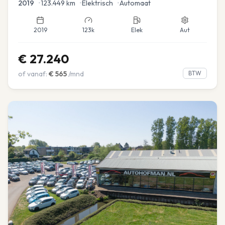
2019
•
123.449
km
•
Elektrisch
•
Automaat
2019
123k
Elek
Aut
€
27.240
of vanaf:
€
565
/mnd
BTW