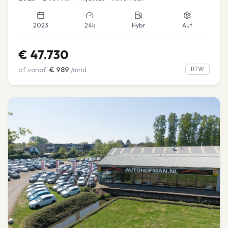
2023
24k
Hybr
Aut
€
47.730
of vanaf:
€
989
/mnd
BTW