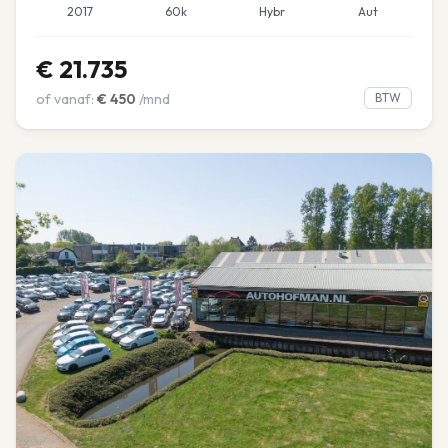
2017
60k
Hybr
Aut
€
21.735
of vanaf:
€
450
/mnd
BTW