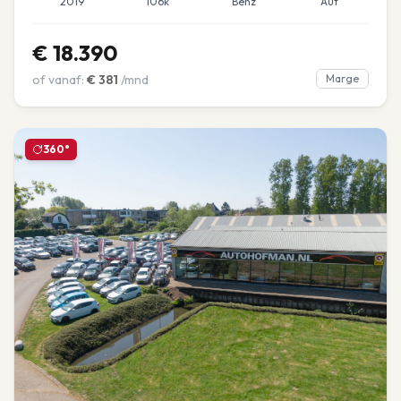
2019
106k
Benz
Aut
€
18.390
of vanaf:
€
381
/mnd
Marge
360°