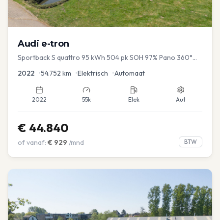
Audi
e-tron
Sportback S quattro 95 kWh 504 pk SOH 97% Pano 360°
Camera Head up El-a-klep Memory Seat
2022
•
54.752
km
•
Elektrisch
•
Automaat
2022
55k
Elek
Aut
€
44.840
of vanaf:
€
929
/mnd
BTW