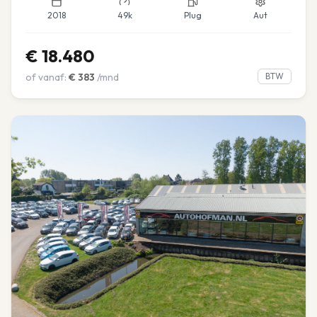
2018
49k
Plug
Aut
€
18.480
of vanaf:
€
383
/mnd
BTW