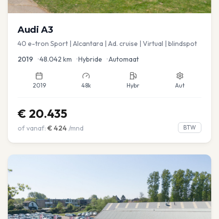
Audi
A3
40 e-tron Sport | Alcantara | Ad. cruise | Virtual | blindspot
2019
•
48.042
km
•
Hybride
•
Automaat
2019
48k
Hybr
Aut
€
20.435
of vanaf:
€
424
/mnd
BTW