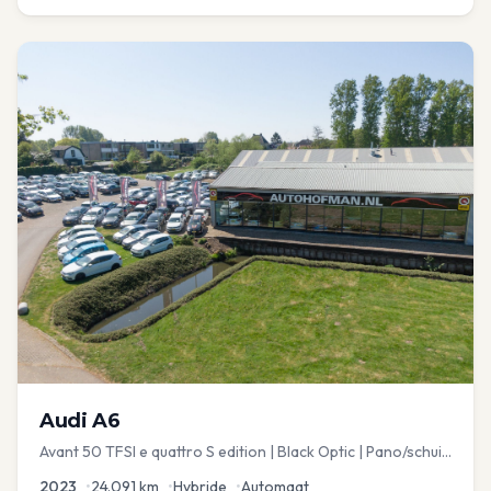
Audi
A6
Avant 50 TFSI e quattro S edition | Black Optic | Pano/schuif
| Stoelmemory | Virtual
2023
•
24.091
km
•
Hybride
•
Automaat