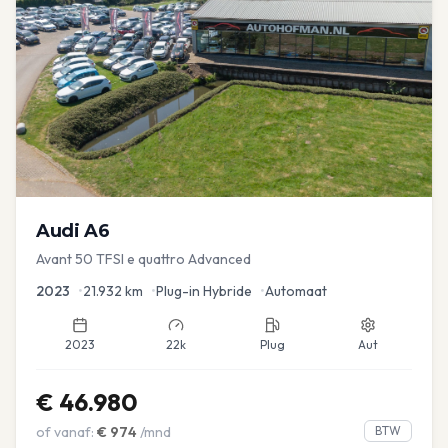
Audi
A6
Avant 50 TFSI e quattro Advanced
2023
•
21.932
km
•
Plug-in Hybride
•
Automaat
2023
22k
Plug
Aut
€
46.980
of vanaf:
€
974
/mnd
BTW