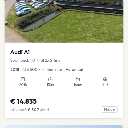
Audi
A1
Sportback 1.0 TFSI 2x S-line
2018
•
133.500
km
•
Benzine
•
Automaat
2018
134k
Benz
Aut
€
14.835
of vanaf:
€
307
/mnd
Marge