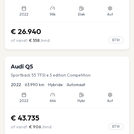
2022
96k
Elek
Aut
€
26.940
of vanaf:
€
558
/mnd
BTW
Audi
Q5
Sportback 55 TFSI e S edition Competition
2022
•
63.990
km
•
Hybride
•
Automaat
2022
64k
Hybr
Aut
€
43.735
of vanaf:
€
906
/mnd
BTW