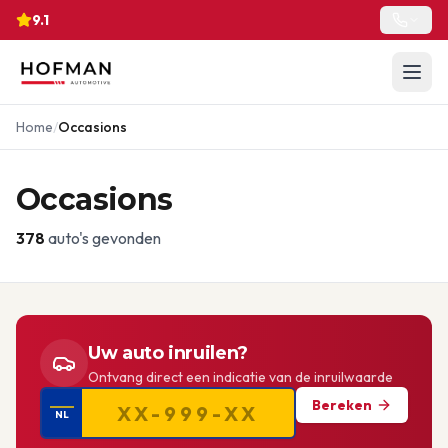
9.1
Home
/
Occasions
Occasions
378
auto's gevonden
Uw auto inruilen?
Ontvang direct een indicatie van de inruilwaarde
Bereken
NL