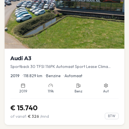
Audi
A3
Sportback 30 TFSI 116PK Automaat Sport Lease Clima
Cruise PDC
2019
•
118.829
km
•
Benzine
•
Automaat
2019
119k
Benz
Aut
€
15.740
of vanaf:
€
326
/mnd
BTW