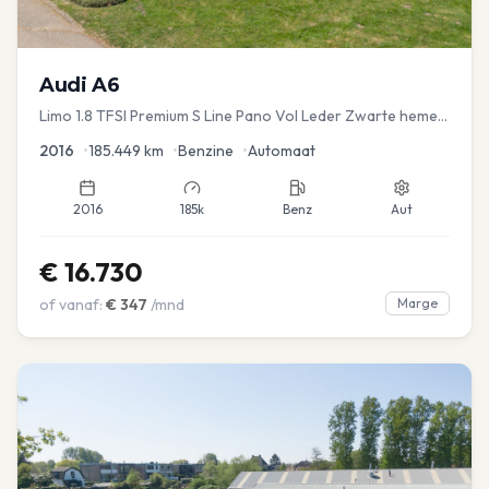
Audi
A6
Limo 1.8 TFSI Premium S Line Pano Vol Leder Zwarte hemel
Mem Seats Navi EL aKlep
2016
•
185.449
km
•
Benzine
•
Automaat
2016
185k
Benz
Aut
€
16.730
of vanaf:
€
347
/mnd
Marge