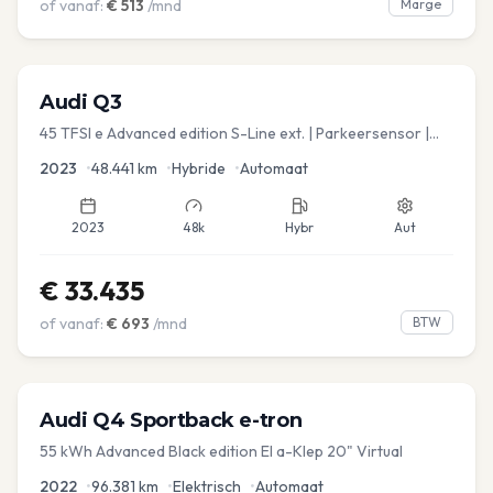
of vanaf:
€
513
/mnd
Marge
Audi
Q3
45 TFSI e Advanced edition S-Line ext. | Parkeersensor |
Navi
2023
•
48.441
km
•
Hybride
•
Automaat
2023
48k
Hybr
Aut
€
33.435
of vanaf:
€
693
/mnd
BTW
Audi
Q4 Sportback e-tron
55 kWh Advanced Black edition El a-Klep 20" Virtual
2022
•
96.381
km
•
Elektrisch
•
Automaat