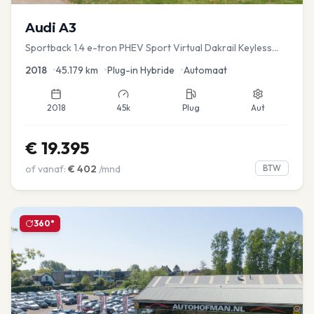
Audi
A3
Sportback 1.4 e-tron PHEV Sport Virtual Dakrail Keyless
PDC v+a Stoelver
2018
•
45.179
km
•
Plug-in Hybride
•
Automaat
2018
45k
Plug
Aut
€
19.395
of vanaf:
€
402
/mnd
BTW
360°