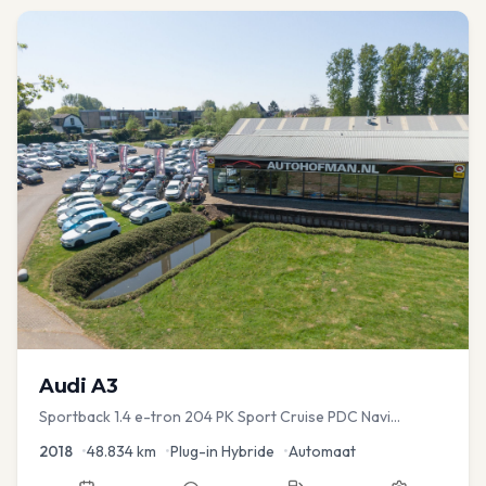
Audi
A3
Sportback 1.4 e-tron 204 PK Sport Cruise PDC Navi
Stoelver.
2018
•
48.834
km
•
Plug-in Hybride
•
Automaat