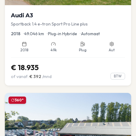
Audi
A3
Sportback 1.4 e-tron Sport Pro Line plus
2018
•
49.046
km
•
Plug-in Hybride
•
Automaat
2018
49k
Plug
Aut
€
18.935
of vanaf:
€
392
/mnd
BTW
360°