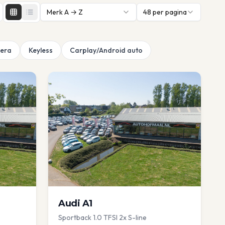
Merk A → Z
48
per pagina
era
Keyless
Carplay/Android auto
Audi
A1
Sportback 1.0 TFSI 2x S-line