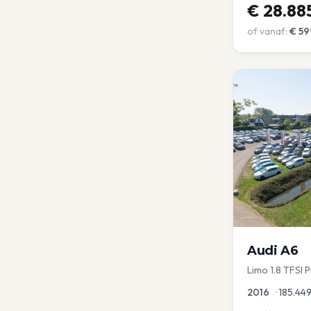
€
28.88
of vanaf:
€
59
Audi
A6
Limo 1.8 TFSI 
Leder Zwarte 
2016
•
185.44
aKlep