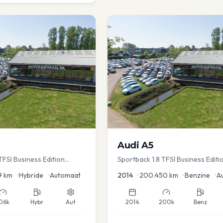
Audi
A5
FSI Business Edition
Sportback 1.8 TFSI Business Editi
c koffer | Adap Cruise
9
km
•
Hybride
•
Automaat
2014
•
200.450
km
•
Benzine
•
A
06k
Hybr
Aut
2014
200k
Benz