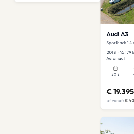
Audi
A3
Sportback 1.4 
Dakrail Keyles
2018
•
45.179
Automaat
2018
€
19.395
of vanaf:
€
4