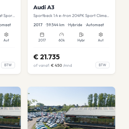
Audi
A3
at Sport
Sportback 1.4 e-tron 204PK Sport Clima
Sportstoel Lane assist Navi PDC
omaat
2017
•
59.544
km
•
Hybride
•
Automaat
Aut
2017
60k
Hybr
Aut
€
21.735
BTW
of vanaf:
€
450
/mnd
BTW