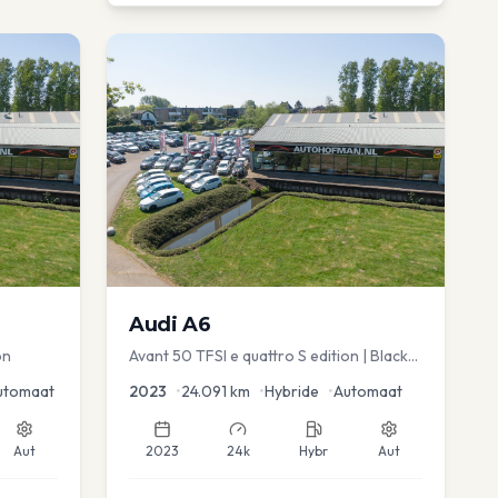
Audi
A6
on
Avant 50 TFSI e quattro S edition | Black
Optic | Pano/schuif | Stoelmemory |
utomaat
2023
•
24.091
km
•
Hybride
•
Automaat
Virtual
Aut
2023
24k
Hybr
Aut