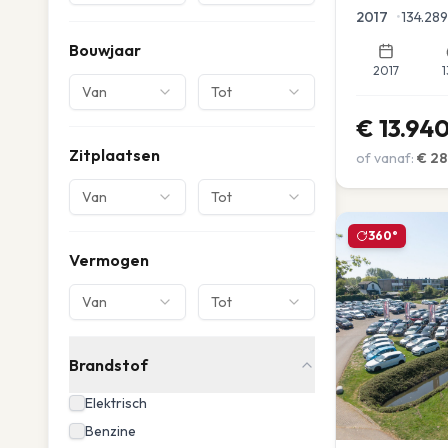
Parkeersensor
2017
•
134.289
Bouwjaar
2017
1
Van
Tot
€
13.94
Zitplaatsen
of vanaf:
€
28
Van
Tot
360°
Vermogen
Van
Tot
Brandstof
Elektrisch
Benzine