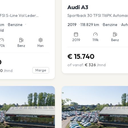
Audi
A3
TFSI S-Line Vol Leder
Sportback 30 TFSI 116PK Automa
Lease Clima Cruise PDC
km
•
Benzine
•
2019
•
118.829
km
•
Benzine
•
Aut
ld
2019
119k
Benz
70k
Benz
Han
€
15.740
0
of vanaf:
€
326
/mnd
00
/mnd
Marge