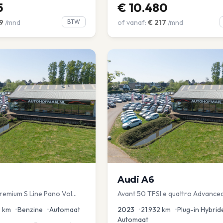
5
€
10.480
9
/mnd
BTW
of vanaf:
€
217
/mnd
Audi
A6
Premium S Line Pano Vol
Avant 50 TFSI e quattro Advance
hemel Mem Seats Navi EL
9
km
•
Benzine
•
Automaat
2023
•
21.932
km
•
Plug-in Hybrid
Automaat