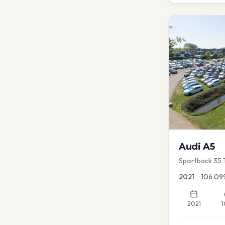
Audi
A5
Sportback 35 T
Dodehoek | Ele
2021
•
106.09
2021
1