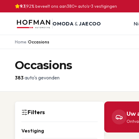
9.1
|
92% beveelt ons aan
380
+ auto's
•
3
vestigingen
OMODA
&
JAECOO
N
Home
/
Occasions
Occasions
383
auto's gevonden
Filters
Uw a
Ontvan
Vestiging