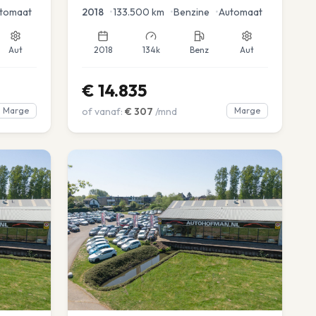
tomaat
2018
•
133.500
km
•
Benzine
•
Automaat
Aut
2018
134k
Benz
Aut
€
14.835
Marge
of vanaf:
€
307
/mnd
Marge