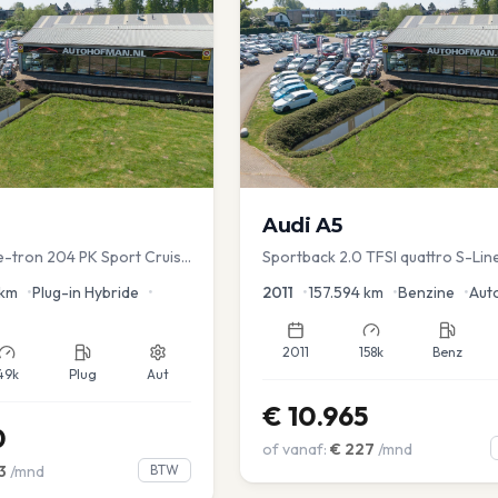
Audi
A5
 e-tron 204 PK Sport Cruise
Sportback 2.0 TFSI quattro S-Lin
ver.
km
•
Plug-in Hybride
•
2011
•
157.594
km
•
Benzine
•
Aut
2011
158k
Benz
49k
Plug
Aut
€
10.965
0
of vanaf:
€
227
/mnd
3
/mnd
BTW