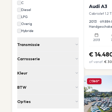
C
Audi
A3
Diesel
Cabriolet 1.2 
LPG
advance
2013
•
69.884
Overig
Handgeschake
Hybride
2013
Transmissie
€
14.48
Carrosserie
of vanaf:
€
3
Kleur
360°
BTW
Opties