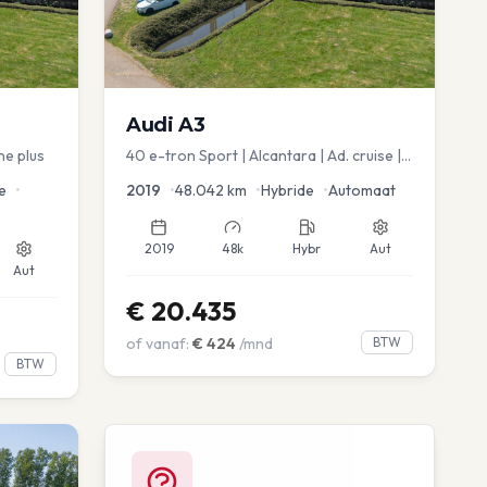
Audi
A3
ne plus
40 e-tron Sport | Alcantara | Ad. cruise |
Virtual | blindspot
e
•
2019
•
48.042
km
•
Hybride
•
Automaat
2019
48k
Hybr
Aut
Aut
€
20.435
of vanaf:
€
424
/mnd
BTW
BTW