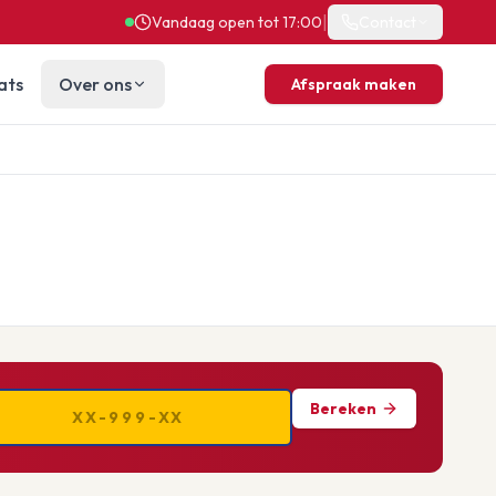
|
Vandaag open tot 17:00
Contact
ats
Over ons
Afspraak maken
Bereken