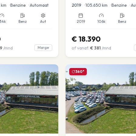
en voor en achter |
km
•
Benzine
•
Automaat
2019
•
105.650
km
•
Benzine
•
Au
34k
Benz
Aut
2019
106k
Benz
0
€
18.390
9
/mnd
Marge
of vanaf:
€
381
/mnd
360°