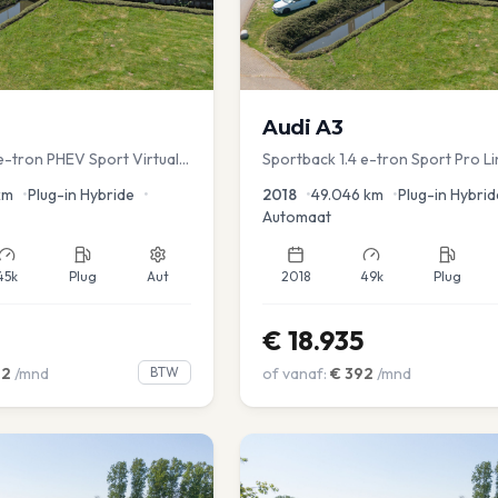
Audi
A3
e-tron PHEV Sport Virtual
Sportback 1.4 e-tron Sport Pro Li
s PDC v+a Stoelver
km
•
Plug-in Hybride
•
2018
•
49.046
km
•
Plug-in Hybrid
Automaat
45k
Plug
Aut
2018
49k
Plug
€
18.935
02
/mnd
BTW
of vanaf:
€
392
/mnd