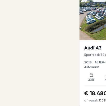
Audi
A3
Sportback 1.4
PDC Navi Stoel
2018
•
48.834
Automaat
2018
€
18.48
of vanaf:
€
38