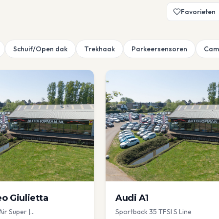
Favorieten
Schuif/Open dak
Trekhaak
Parkeersensoren
Cam
eo
Giulietta
Audi
A1
Air Super |
Sportback 35 TFSI S Line