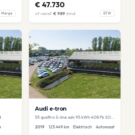
€
47.730
Marge
of vanaf:
€
989
/mnd
BTW
Audi
e-tron
d
55 quattro S-line adv 95 kWh 408 Pk SOH
93%
e
•
2019
•
123.449
km
•
Elektrisch
•
Automaat