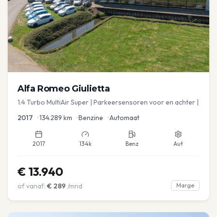
Alfa Romeo
Giulietta
1.4 Turbo MultiAir Super | Parkeersensoren voor en achter |
2017
•
134.289
km
•
Benzine
•
Automaat
2017
134k
Benz
Aut
€
13.940
of vanaf:
€
289
/mnd
Marge