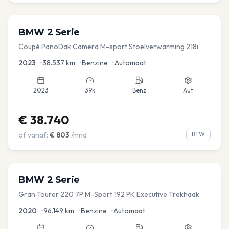
BMW
2 Serie
Coupé PanoDak Camera M-sport Stoelverwarming 218i
2023
•
38.537
km
•
Benzine
•
Automaat
2023
39k
Benz
Aut
€
38.740
of vanaf:
€
803
/mnd
BTW
BMW
2 Serie
Gran Tourer 220 7P M-Sport 192 PK Executive Trekhaak
2020
•
96.149
km
•
Benzine
•
Automaat