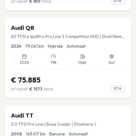
of vanaf:
€
859
/mnd
BTW
Audi
Q8
60 TFSI e quattro Pro Line S Competition HUD | Stoel Mem. |
Virtual | Carplay | Elec.kofferklep Dakdragers inbegrepen
2024
•
79.061
km
•
Hybride
•
Automaat
2024
79k
Hybr
Aut
€
75.885
of vanaf:
€
1573
/mnd
BTW
Audi
TT
2.0 TFSI Pro Line | Bose | Leder | Stoelverw |
2008
•
163.417
km
•
Benzine
•
Automaat