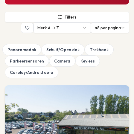
Filters
Merk A → Z
48
per pagina
Panoramadak
Schuif/Open dak
Trekhaak
Parkeersensoren
Camera
Keyless
Carplay/Android auto