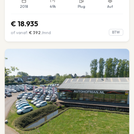
2018
49k
Plug
Aut
€
18.935
of vanaf:
€
392
/mnd
BTW