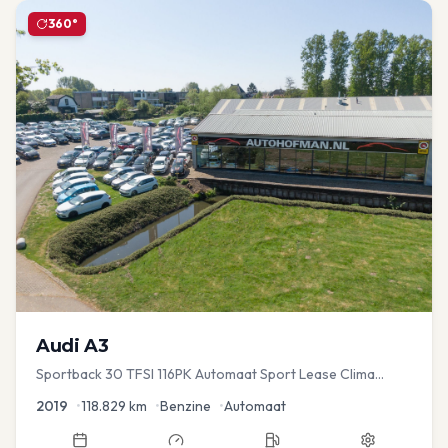
360°
Audi
A3
Sportback 30 TFSI 116PK Automaat Sport Lease Clima
Cruise PDC
2019
•
118.829
km
•
Benzine
•
Automaat