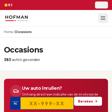
9.1
Home
/
Occasions
Occasions
383
auto's gevonden
Uw auto inruilen?
Ontvang direct een indicatie van de inruilwaarde
Bereken
NL