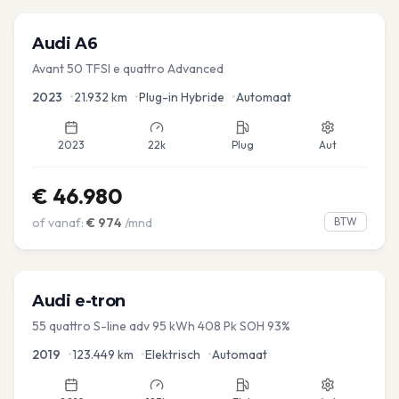
Audi
A6
Avant 50 TFSI e quattro Advanced
2023
•
21.932
km
•
Plug-in Hybride
•
Automaat
2023
22k
Plug
Aut
€
46.980
of vanaf:
€
974
/mnd
BTW
Audi
e-tron
55 quattro S-line adv 95 kWh 408 Pk SOH 93%
2019
•
123.449
km
•
Elektrisch
•
Automaat