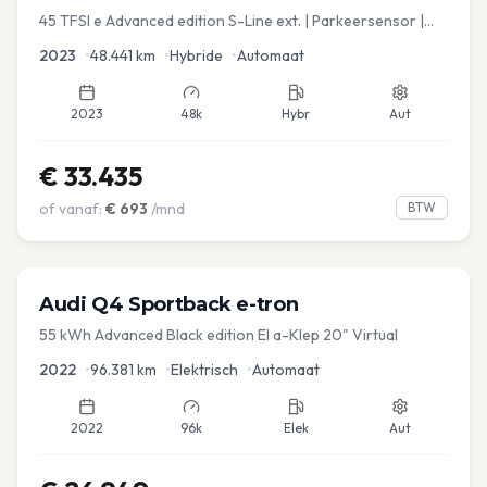
45 TFSI e Advanced edition S-Line ext. | Parkeersensor |
Navi
2023
•
48.441
km
•
Hybride
•
Automaat
2023
48k
Hybr
Aut
€
33.435
of vanaf:
€
693
/mnd
BTW
Audi
Q4 Sportback e-tron
55 kWh Advanced Black edition El a-Klep 20" Virtual
2022
•
96.381
km
•
Elektrisch
•
Automaat
2022
96k
Elek
Aut