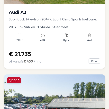
Audi
A3
Sportback 1.4 e-tron 204PK Sport Clima Sportstoel Lane
assist Navi PDC
2017
•
59.544
km
•
Hybride
•
Automaat
2017
60k
Hybr
Aut
€
21.735
of vanaf:
€
450
/mnd
BTW
360°