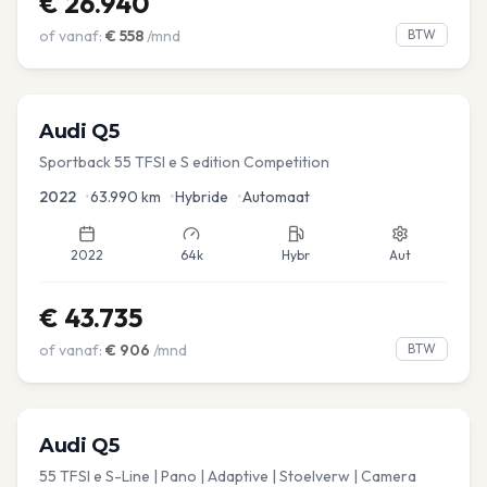
€
26.940
of vanaf:
€
558
/mnd
BTW
Audi
Q5
Sportback 55 TFSI e S edition Competition
2022
•
63.990
km
•
Hybride
•
Automaat
2022
64k
Hybr
Aut
€
43.735
of vanaf:
€
906
/mnd
BTW
Audi
Q5
55 TFSI e S-Line | Pano | Adaptive | Stoelverw | Camera