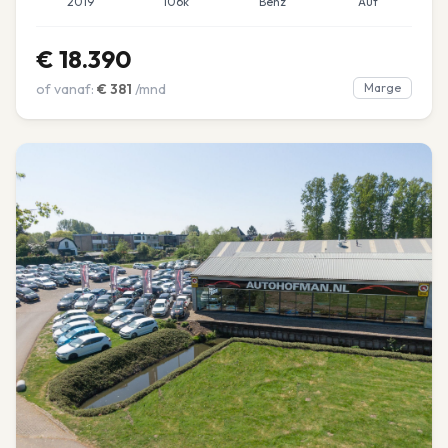
2019
106k
Benz
Aut
€
18.390
of vanaf:
€
381
/mnd
Marge