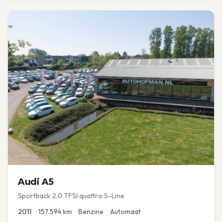
Audi
A5
Sportback 2.0 TFSI quattro S-Line
2011
•
157.594
km
•
Benzine
•
Automaat