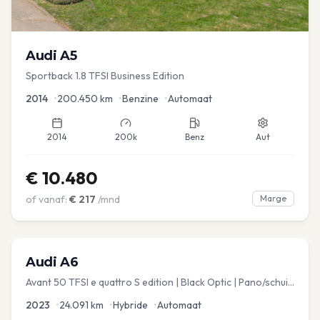
Audi
A5
Sportback 1.8 TFSI Business Edition
2014
•
200.450
km
•
Benzine
•
Automaat
2014
200k
Benz
Aut
€
10.480
of vanaf:
€
217
/mnd
Marge
Audi
A6
Avant 50 TFSI e quattro S edition | Black Optic | Pano/schuif
| Stoelmemory | Virtual
2023
•
24.091
km
•
Hybride
•
Automaat