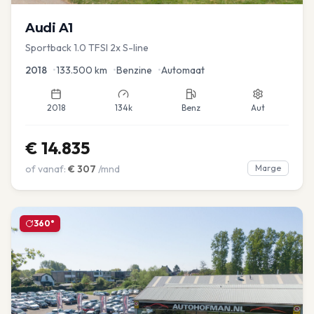
Audi
A1
Sportback 1.0 TFSI 2x S-line
2018
•
133.500
km
•
Benzine
•
Automaat
2018
134k
Benz
Aut
€
14.835
of vanaf:
€
307
/mnd
Marge
360°