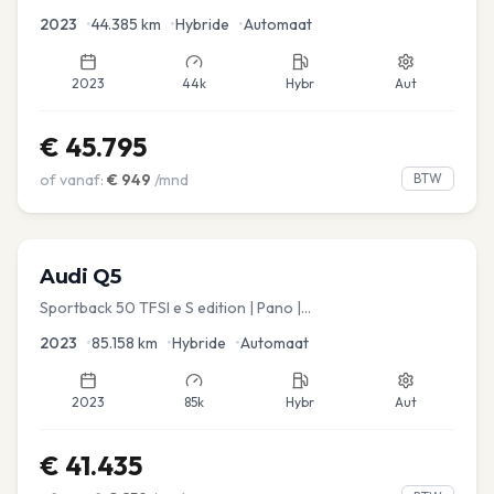
2023
•
44.385
km
•
Hybride
•
Automaat
2023
44k
Hybr
Aut
€
45.795
of vanaf:
€
949
/mnd
BTW
Audi
Q5
Sportback 50 TFSI e S edition | Pano |
Stoel.verw/verkoeling | Leder
2023
•
85.158
km
•
Hybride
•
Automaat
2023
85k
Hybr
Aut
€
41.435