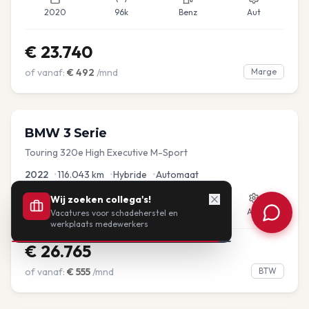
2020
96k
Benz
Aut
€
23.740
of vanaf:
€
492
/mnd
Marge
BMW
3 Serie
Touring 320e High Executive M-Sport
2022
•
116.043
km
•
Hybride
•
Automaat
Wij zoeken collega's!
2022
116k
Hybr
Aut
Vacatures voor schadeherstel en
werkplaats medewerkers
€
26.765
of vanaf:
€
555
/mnd
BTW