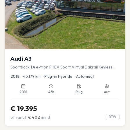
Audi
A3
Sportback 1.4 e-tron PHEV Sport Virtual Dakrail Keyless
PDC v+a Stoelver
2018
•
45.179
km
•
Plug-in Hybride
•
Automaat
2018
45k
Plug
Aut
€
19.395
of vanaf:
€
402
/mnd
BTW