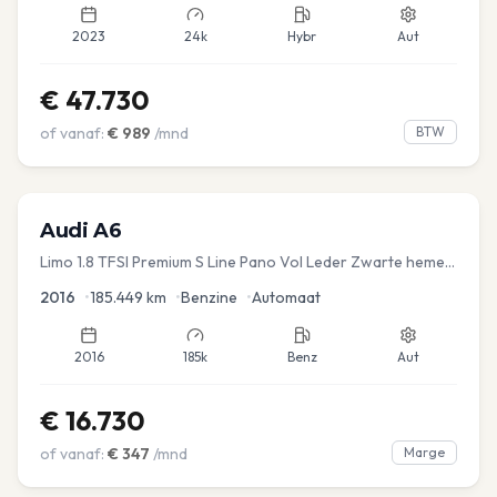
2023
24k
Hybr
Aut
€
47.730
of vanaf:
€
989
/mnd
BTW
Audi
A6
Limo 1.8 TFSI Premium S Line Pano Vol Leder Zwarte hemel
Mem Seats Navi EL aKlep
2016
•
185.449
km
•
Benzine
•
Automaat
2016
185k
Benz
Aut
€
16.730
of vanaf:
€
347
/mnd
Marge