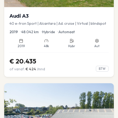
Audi
A3
40 e-tron Sport | Alcantara | Ad. cruise | Virtual | blindspot
2019
•
48.042
km
•
Hybride
•
Automaat
2019
48k
Hybr
Aut
€
20.435
of vanaf:
€
424
/mnd
BTW