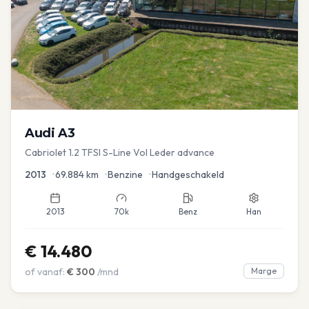
Audi
A3
Cabriolet 1.2 TFSI S-Line Vol Leder advance
2013
•
69.884
km
•
Benzine
•
Handgeschakeld
2013
70k
Benz
Han
€
14.480
of vanaf:
€
300
/mnd
Marge