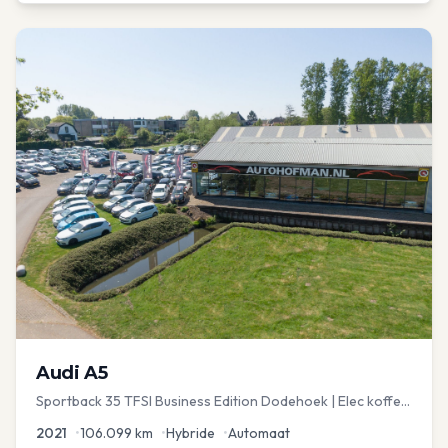
Audi
A5
Sportback 35 TFSI Business Edition Dodehoek | Elec koffer
| Adap Cruise
2021
•
106.099
km
•
Hybride
•
Automaat