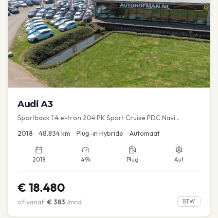
Audi
A3
Sportback 1.4 e-tron 204 PK Sport Cruise PDC Navi
Stoelver.
2018
•
48.834
km
•
Plug-in Hybride
•
Automaat
2018
49k
Plug
Aut
€
18.480
of vanaf:
€
383
/mnd
BTW