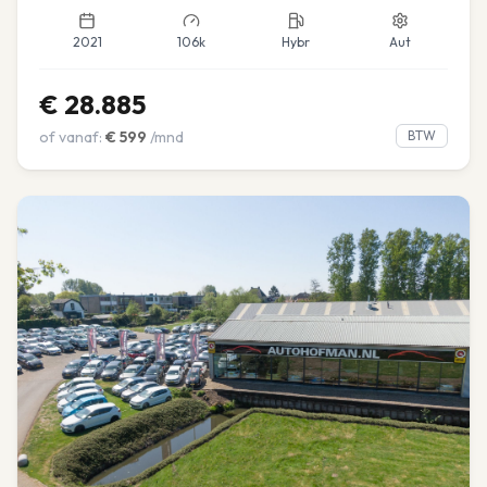
2021
106k
Hybr
Aut
€
28.885
of vanaf:
€
599
/mnd
BTW