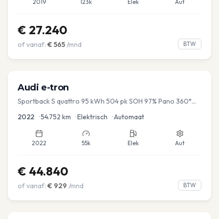
2019
123k
Elek
Aut
€
27.240
of vanaf:
€
565
/mnd
BTW
Audi
e-tron
Sportback S quattro 95 kWh 504 pk SOH 97% Pano 360°
Camera Head up El-a-klep Memory Seat
2022
•
54.752
km
•
Elektrisch
•
Automaat
2022
55k
Elek
Aut
€
44.840
of vanaf:
€
929
/mnd
BTW