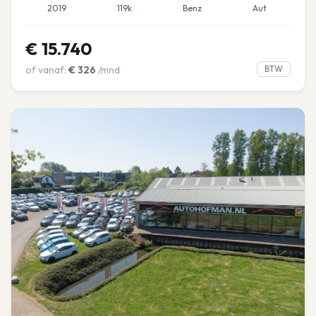
2019
119k
Benz
Aut
€
15.740
of vanaf:
€
326
/mnd
BTW