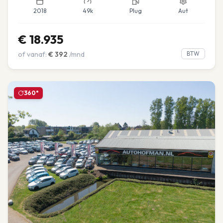
2018
49k
Plug
Aut
€
18.935
of vanaf:
€
392
/mnd
BTW
360°