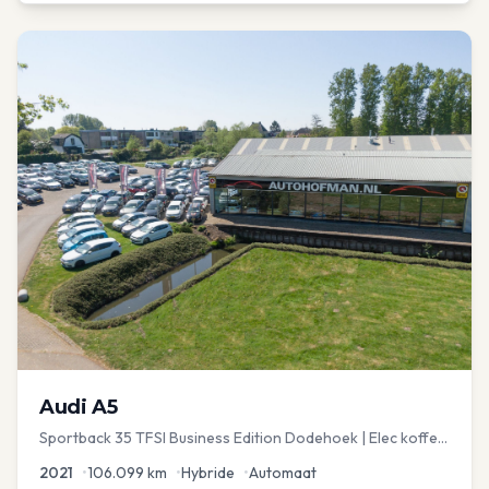
Audi
A5
Sportback 35 TFSI Business Edition Dodehoek | Elec koffer
| Adap Cruise
2021
•
106.099
km
•
Hybride
•
Automaat