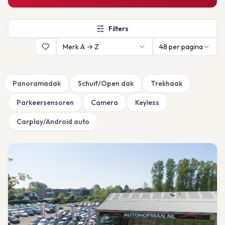
Filters
Merk A → Z
48
per pagina
Panoramadak
Schuif/Open dak
Trekhaak
Parkeersensoren
Camera
Keyless
Carplay/Android auto