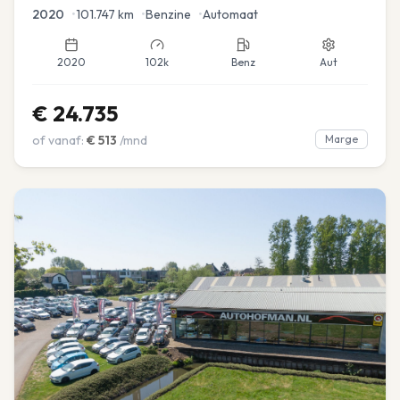
2020
•
101.747
km
•
Benzine
•
Automaat
2020
102k
Benz
Aut
€
24.735
of vanaf:
€
513
/mnd
Marge