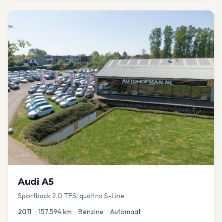
Audi
A5
Sportback 2.0 TFSI quattro S-Line
2011
•
157.594
km
•
Benzine
•
Automaat