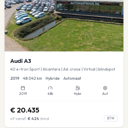
Audi
A3
40 e-tron Sport | Alcantara | Ad. cruise | Virtual | blindspot
2019
•
48.042
km
•
Hybride
•
Automaat
2019
48k
Hybr
Aut
€
20.435
of vanaf:
€
424
/mnd
BTW