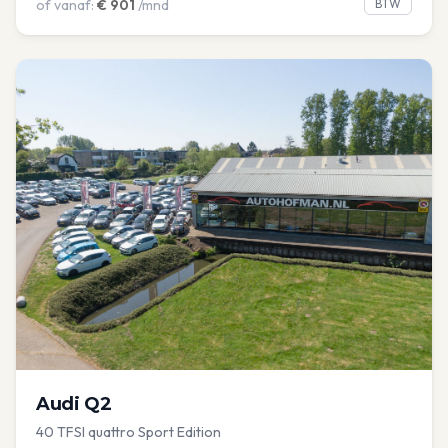
of vanaf:
€
901
/mnd
BTW
Audi
Q2
40 TFSI quattro Sport Edition