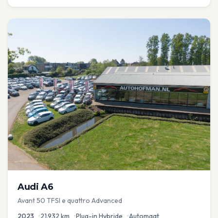
Audi
A6
Avant 50 TFSI e quattro Advanced
2023
•
21.932
km
•
Plug-in Hybride
•
Automaat