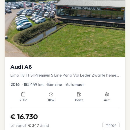
Audi
A6
Limo 1.8 TFSI Premium S Line Pano Vol Leder Zwarte hemel
Mem Seats Navi EL aKlep
2016
•
185.449
km
•
Benzine
•
Automaat
2016
185k
Benz
Aut
€
16.730
of vanaf:
€
347
/mnd
Marge