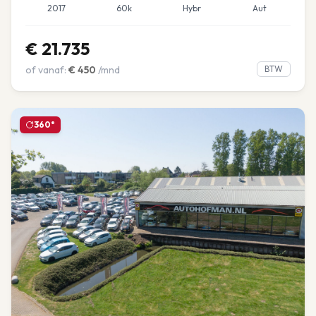
2017
60k
Hybr
Aut
€
21.735
of vanaf:
€
450
/mnd
BTW
360°