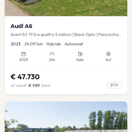
Audi
A6
Avant 50 TFSI e quattro S edition | Black Optic | Pano/schuif
| Stoelmemory | Virtual
2023
•
24.091
km
•
Hybride
•
Automaat
2023
24k
Hybr
Aut
€
47.730
of vanaf:
€
989
/mnd
BTW