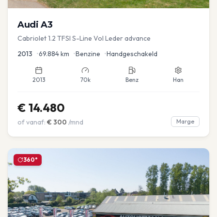
Audi
A3
Cabriolet 1.2 TFSI S-Line Vol Leder advance
2013
•
69.884
km
•
Benzine
•
Handgeschakeld
2013
70k
Benz
Han
€
14.480
of vanaf:
€
300
/mnd
Marge
360°