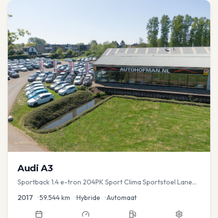
Audi
A3
Sportback 1.4 e-tron 204PK Sport Clima Sportstoel Lane
assist Navi PDC
2017
•
59.544
km
•
Hybride
•
Automaat