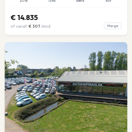
2018
134k
Benz
Aut
€
14.835
of vanaf:
€
307
/mnd
Marge