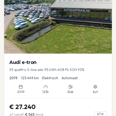
Audi
e-tron
55 quattro S-line adv 95 kWh 408 Pk SOH 93%
2019
•
123.449
km
•
Elektrisch
•
Automaat
2019
123k
Elek
Aut
€
27.240
of vanaf:
€
565
/mnd
BTW