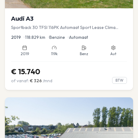
Audi
A3
Sportback 30 TFSI 116PK Automaat Sport Lease Clima
Cruise PDC
2019
•
118.829
km
•
Benzine
•
Automaat
2019
119k
Benz
Aut
€
15.740
of vanaf:
€
326
/mnd
BTW