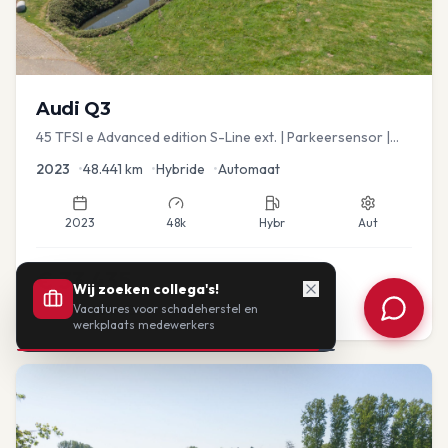
Audi
Q3
45 TFSI e Advanced edition S-Line ext. | Parkeersensor |
Navi
2023
•
48.441
km
•
Hybride
•
Automaat
2023
48k
Hybr
Aut
€
33.435
Wij zoeken collega's!
Vacatures voor schadeherstel en
of vanaf:
€
693
/mnd
BTW
werkplaats medewerkers