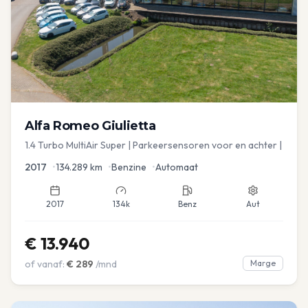
Alfa Romeo
Giulietta
1.4 Turbo MultiAir Super | Parkeersensoren voor en achter |
2017
•
134.289
km
•
Benzine
•
Automaat
2017
134k
Benz
Aut
€
13.940
of vanaf:
€
289
/mnd
Marge