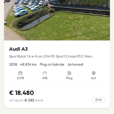
Audi
A3
Sportback 1.4 e-tron 204 PK Sport Cruise PDC Navi
Stoelver.
2018
•
48.834
km
•
Plug-in Hybride
•
Automaat
2018
49k
Plug
Aut
€
18.480
of vanaf:
€
383
/mnd
BTW