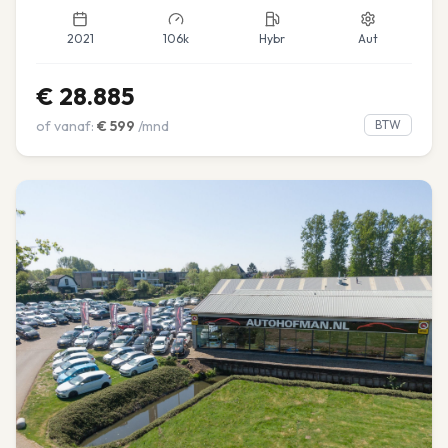
2021
106k
Hybr
Aut
€
28.885
of vanaf:
€
599
/mnd
BTW