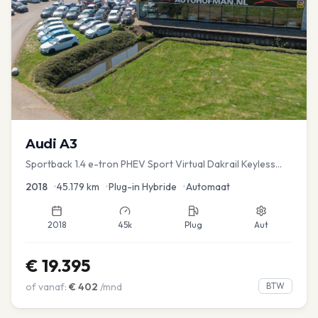
Audi
A3
Sportback 1.4 e-tron PHEV Sport Virtual Dakrail Keyless
PDC v+a Stoelver
2018
•
45.179
km
•
Plug-in Hybride
•
Automaat
2018
45k
Plug
Aut
€
19.395
of vanaf:
€
402
/mnd
BTW