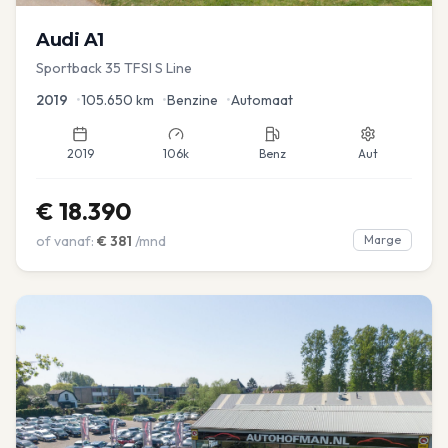
Audi
A1
Sportback 35 TFSI S Line
2019
•
105.650
km
•
Benzine
•
Automaat
2019
106k
Benz
Aut
€
18.390
of vanaf:
€
381
/mnd
Marge