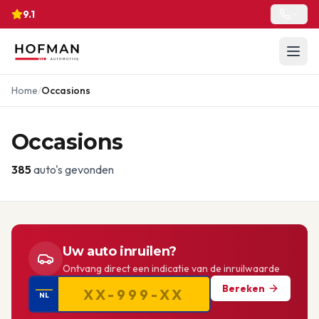
9.1
Home
/
Occasions
Occasions
385
auto's gevonden
Uw auto inruilen?
Ontvang direct een indicatie van de inruilwaarde
Bereken
NL