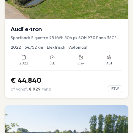
Audi
e-tron
Sportback S quattro 95 kWh 504 pk SOH 97% Pano 360°
Camera Head up El-a-klep Memory Seat
2022
•
54.752
km
•
Elektrisch
•
Automaat
2022
55k
Elek
Aut
€
44.840
of vanaf:
€
929
/mnd
BTW