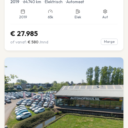
2019
•
64.740
km
•
Elektrisch
•
Automaat
2019
65k
Elek
Aut
€
27.985
of vanaf:
€
580
/mnd
Marge