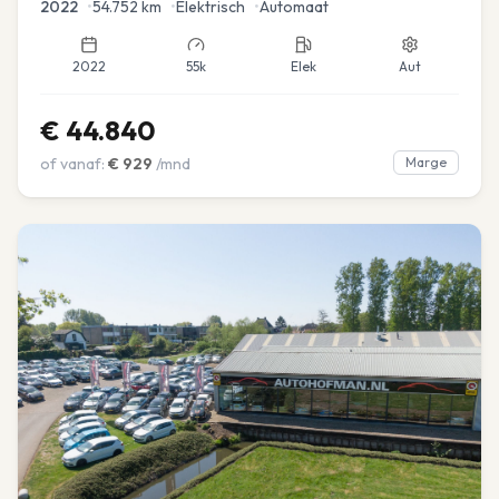
2022
•
54.752
km
•
Elektrisch
•
Automaat
2022
55k
Elek
Aut
€
44.840
of vanaf:
€
929
/mnd
Marge