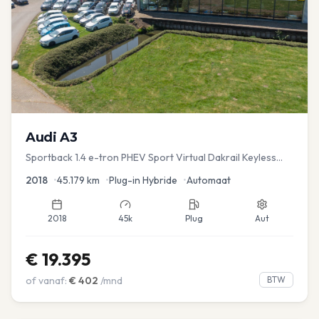
Audi
A3
Sportback 1.4 e-tron PHEV Sport Virtual Dakrail Keyless
PDC v+a Stoelver
2018
•
45.179
km
•
Plug-in Hybride
•
Automaat
2018
45k
Plug
Aut
€
19.395
of vanaf:
€
402
/mnd
BTW