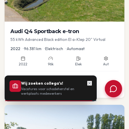
Audi
Q4 Sportback e-tron
55 kWh Advanced Black edition El a-Klep 20" Virtual
2022
•
96.381
km
•
Elektrisch
•
Automaat
2022
96k
Elek
Aut
€
26.940
Wij zoeken collega's!
Vacatures voor schadeherstel en
of vanaf:
€
558
/mnd
BTW
werkplaats medewerkers