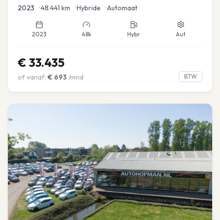
Navi
2023
•
48.441
km
•
Hybride
•
Automaat
2023
48k
Hybr
Aut
€
33.435
of vanaf:
€
693
/mnd
BTW