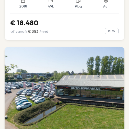
2018
49k
Plug
Aut
€
18.480
of vanaf:
€
383
/mnd
BTW