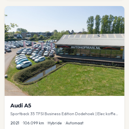
Audi
A5
Sportback 35 TFSI Business Edition Dodehoek | Elec koffer
| Adap Cruise
2021
•
106.099
km
•
Hybride
•
Automaat