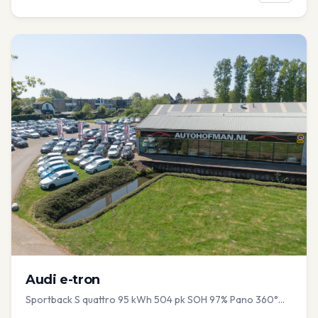
Audi
e-tron
Sportback S quattro 95 kWh 504 pk SOH 97% Pano 360°
Camera Head up El-a-klep Memory Seat