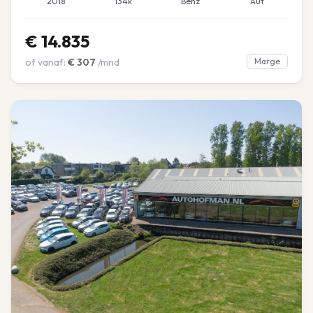
2018
134k
Benz
Aut
€
14.835
of vanaf:
€
307
/mnd
Marge