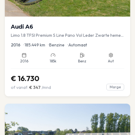
Audi
A6
Limo 1.8 TFSI Premium S Line Pano Vol Leder Zwarte hemel
Mem Seats Navi EL aKlep
2016
•
185.449
km
•
Benzine
•
Automaat
2016
185k
Benz
Aut
€
16.730
of vanaf:
€
347
/mnd
Marge