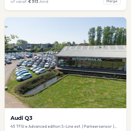
of vanaf:
€
513
/mnd
Marge
Audi
Q3
45 TFSI e Advanced edition S-Line ext. | Parkeersensor |