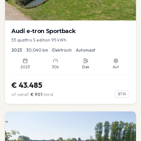
Audi
e-tron Sportback
55 quattro S edition 95 kWh
2023
•
30.040
km
•
Elektrisch
•
Automaat
2023
30k
Elek
Aut
€
43.485
of vanaf:
€
901
/mnd
BTW