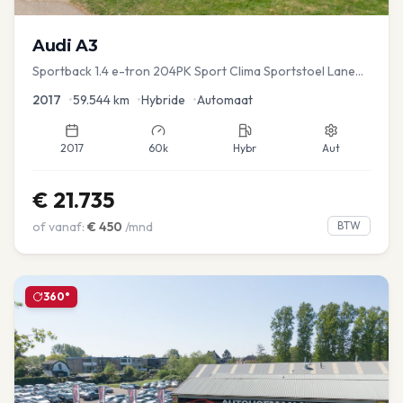
Audi
A3
Sportback 1.4 e-tron 204PK Sport Clima Sportstoel Lane
assist Navi PDC
2017
•
59.544
km
•
Hybride
•
Automaat
2017
60k
Hybr
Aut
€
21.735
of vanaf:
€
450
/mnd
BTW
360°