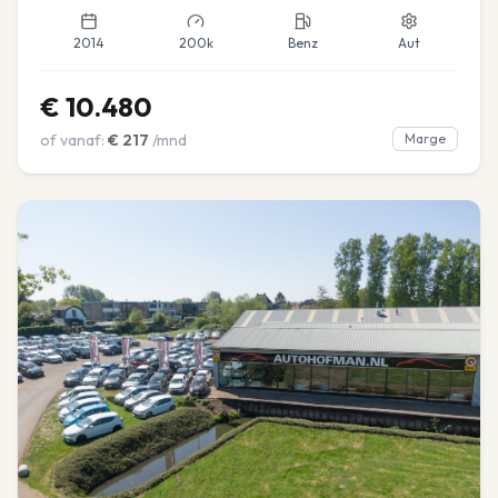
2014
200k
Benz
Aut
€
10.480
of vanaf:
€
217
/mnd
Marge