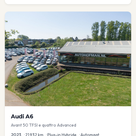
Audi
A6
Avant 50 TFSI e quattro Advanced
2023
•
21.932
km
•
Plug-in Hybride
•
Automaat