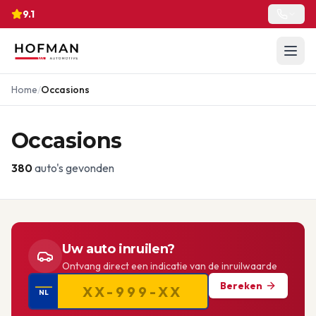
9.1
Home
/
Occasions
Occasions
380
auto's gevonden
Uw auto inruilen?
Ontvang direct een indicatie van de inruilwaarde
Bereken
NL