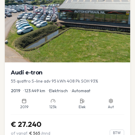
Audi
e-tron
55 quattro S-line adv 95 kWh 408 Pk SOH 93%
2019
•
123.449
km
•
Elektrisch
•
Automaat
2019
123k
Elek
Aut
€
27.240
of vanaf:
€
565
/mnd
BTW