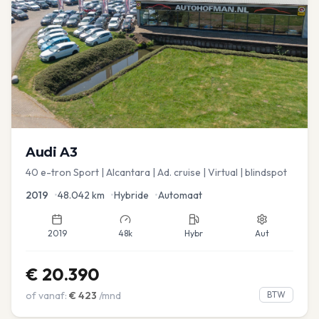
Audi
A3
40 e-tron Sport | Alcantara | Ad. cruise | Virtual | blindspot
2019
•
48.042
km
•
Hybride
•
Automaat
2019
48k
Hybr
Aut
€
20.390
of vanaf:
€
423
/mnd
BTW