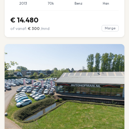
2013
70k
Benz
Han
€
14.480
of vanaf:
€
300
/mnd
Marge