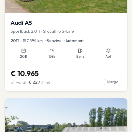
Audi
A5
Sportback 2.0 TFSI quattro S-Line
2011
•
157.594
km
•
Benzine
•
Automaat
2011
158k
Benz
Aut
€
10.965
of vanaf:
€
227
/mnd
Marge