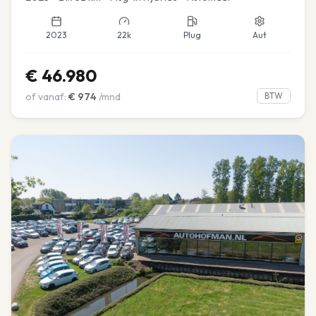
2023
22k
Plug
Aut
€
46.980
of vanaf:
€
974
/mnd
BTW