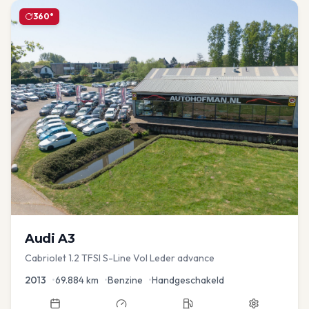
360°
Audi
A3
Cabriolet 1.2 TFSI S-Line Vol Leder advance
2013
•
69.884
km
•
Benzine
•
Handgeschakeld