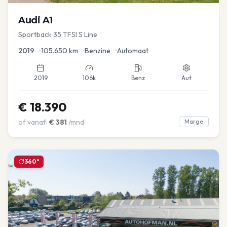
Audi
A1
Sportback 35 TFSI S Line
2019
•
105.650
km
•
Benzine
•
Automaat
2019
106k
Benz
Aut
€
18.390
of vanaf:
€
381
/mnd
Marge
360°