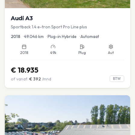
Audi
A3
Sportback 1.4 e-tron Sport Pro Line plus
2018
•
49.046
km
•
Plug-in Hybride
•
Automaat
2018
49k
Plug
Aut
€
18.935
of vanaf:
€
392
/mnd
BTW