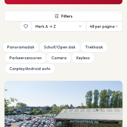
Filters
Merk A → Z
48
per pagina
Panoramadak
Schuif/Open dak
Trekhaak
Parkeersensoren
Camera
Keyless
Carplay/Android auto