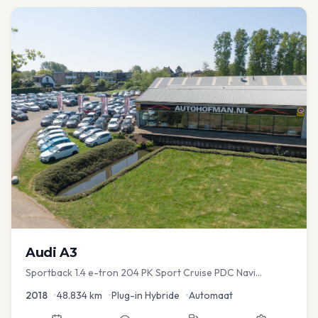
Audi
A3
Sportback 1.4 e-tron 204 PK Sport Cruise PDC Navi
Stoelver.
2018
•
48.834
km
•
Plug-in Hybride
•
Automaat