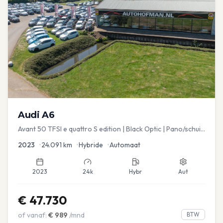
Audi
A6
Avant 50 TFSI e quattro S edition | Black Optic | Pano/schuif
| Stoelmemory | Virtual
2023
•
24.091
km
•
Hybride
•
Automaat
2023
24k
Hybr
Aut
€
47.730
of vanaf:
€
989
/mnd
BTW