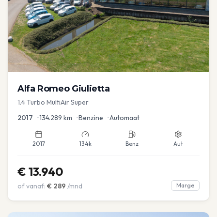
Alfa Romeo
Giulietta
1.4 Turbo MultiAir Super
2017
•
134.289
km
•
Benzine
•
Automaat
2017
134k
Benz
Aut
€
13.940
of vanaf:
€
289
/mnd
Marge