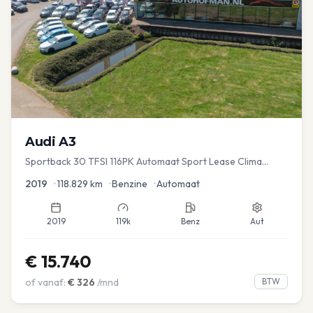
Audi
A3
Sportback 30 TFSI 116PK Automaat Sport Lease Clima
Cruise PDC
2019
•
118.829
km
•
Benzine
•
Automaat
2019
119k
Benz
Aut
€
15.740
of vanaf:
€
326
/mnd
BTW