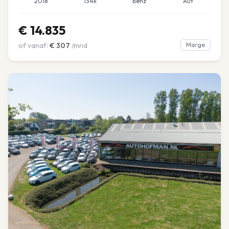
2018
134k
Benz
Aut
€
14.835
of vanaf:
€
307
/mnd
Marge