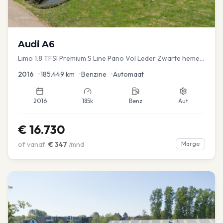
Audi
A6
Limo 1.8 TFSI Premium S Line Pano Vol Leder Zwarte hemel
Mem Seats Navi EL aKlep
2016
•
185.449
km
•
Benzine
•
Automaat
2016
185k
Benz
Aut
€
16.730
of vanaf:
€
347
/mnd
Marge