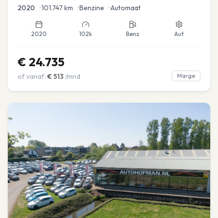
2020
•
101.747
km
•
Benzine
•
Automaat
2020
102k
Benz
Aut
€
24.735
of vanaf:
€
513
/mnd
Marge