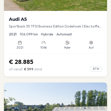
Audi
A5
Sportback 35 TFSI Business Edition Dodehoek | Elec koffer
| Adap Cruise
2021
•
106.099
km
•
Hybride
•
Automaat
2021
106k
Hybr
Aut
€
28.885
of vanaf:
€
599
/mnd
BTW