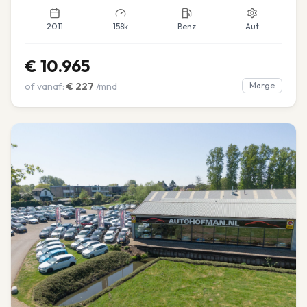
2011
158k
Benz
Aut
€
10.965
of vanaf:
€
227
/mnd
Marge