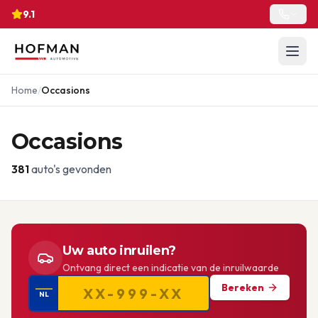
9.1
Home
/
Occasions
Occasions
381
auto's gevonden
Uw auto inruilen?
Ontvang direct een indicatie van de inruilwaarde
Bereken
NL