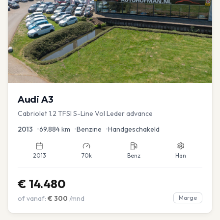
Audi
A3
Cabriolet 1.2 TFSI S-Line Vol Leder advance
2013
•
69.884
km
•
Benzine
•
Handgeschakeld
2013
70k
Benz
Han
€
14.480
of vanaf:
€
300
/mnd
Marge