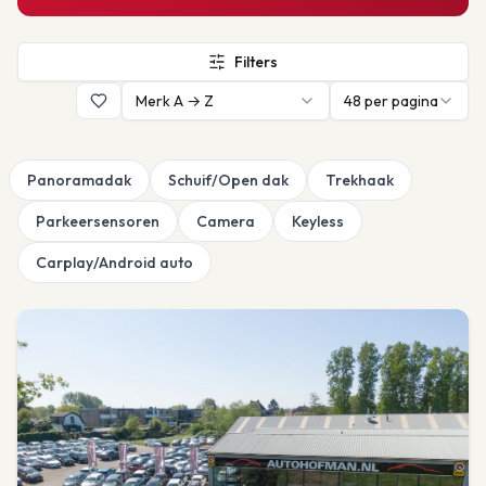
Filters
Merk A → Z
48
per pagina
Panoramadak
Schuif/Open dak
Trekhaak
Parkeersensoren
Camera
Keyless
Carplay/Android auto