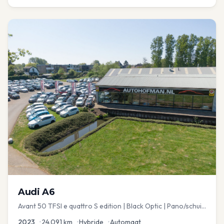
Audi
A6
Avant 50 TFSI e quattro S edition | Black Optic | Pano/schuif
| Stoelmemory | Virtual
2023
•
24.091
km
•
Hybride
•
Automaat