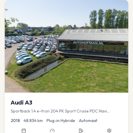
Audi
A3
Sportback 1.4 e-tron 204 PK Sport Cruise PDC Navi
Stoelver.
2018
•
48.834
km
•
Plug-in Hybride
•
Automaat