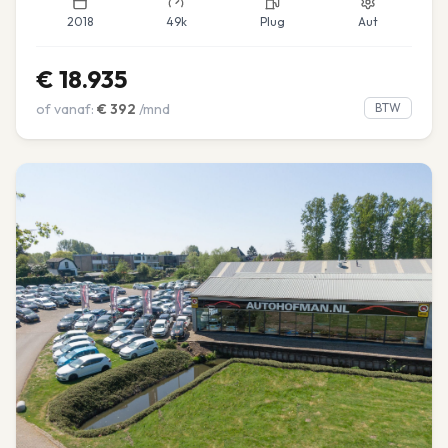
2018
49k
Plug
Aut
€
18.935
of vanaf:
€
392
/mnd
BTW