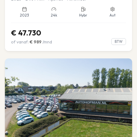
2023
24k
Hybr
Aut
€
47.730
of vanaf:
€
989
/mnd
BTW