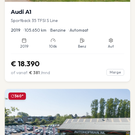
Audi
A1
Sportback 35 TFSI S Line
2019
•
105.650
km
•
Benzine
•
Automaat
2019
106k
Benz
Aut
€
18.390
of vanaf:
€
381
/mnd
Marge
360°