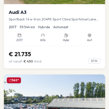
Audi
A3
Sportback 1.4 e-tron 204PK Sport Clima Sportstoel Lane
assist Navi PDC
2017
•
59.544
km
•
Hybride
•
Automaat
2017
60k
Hybr
Aut
€
21.735
of vanaf:
€
450
/mnd
BTW
360°