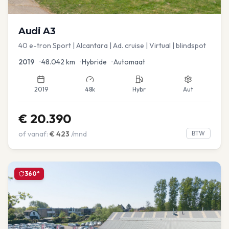
Audi
A3
40 e-tron Sport | Alcantara | Ad. cruise | Virtual | blindspot
2019
•
48.042
km
•
Hybride
•
Automaat
2019
48k
Hybr
Aut
€
20.390
of vanaf:
€
423
/mnd
BTW
360°