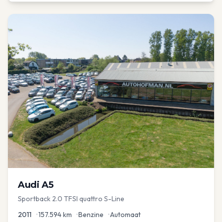
Audi
A5
Sportback 2.0 TFSI quattro S-Line
2011
•
157.594
km
•
Benzine
•
Automaat