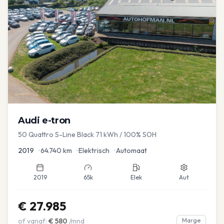
Audi
e-tron
50 Quattro S-Line Black 71 kWh / 100% SOH
2019
•
64.740
km
•
Elektrisch
•
Automaat
2019
65k
Elek
Aut
€
27.985
of vanaf:
€
580
/mnd
Marge