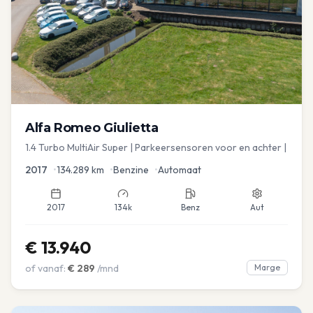
Alfa Romeo
Giulietta
1.4 Turbo MultiAir Super | Parkeersensoren voor en achter |
2017
•
134.289
km
•
Benzine
•
Automaat
2017
134k
Benz
Aut
€
13.940
of vanaf:
€
289
/mnd
Marge