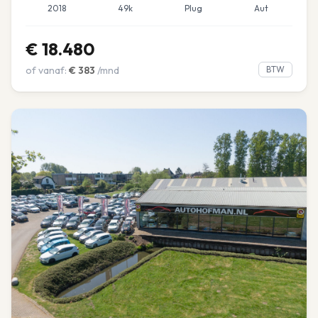
2018
49k
Plug
Aut
€
18.480
of vanaf:
€
383
/mnd
BTW