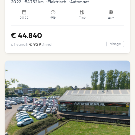
2022
•
54.752
km
•
Elektrisch
•
Automaat
2022
55k
Elek
Aut
€
44.840
of vanaf:
€
929
/mnd
Marge