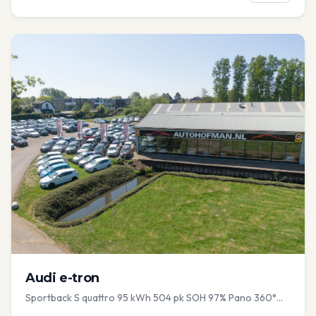
Audi
e-tron
Sportback S quattro 95 kWh 504 pk SOH 97% Pano 360°
Camera Head up El-a-klep Memory Seat