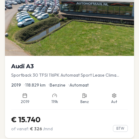
Audi
A3
Sportback 30 TFSI 116PK Automaat Sport Lease Clima
Cruise PDC
2019
•
118.829
km
•
Benzine
•
Automaat
2019
119k
Benz
Aut
€
15.740
of vanaf:
€
326
/mnd
BTW