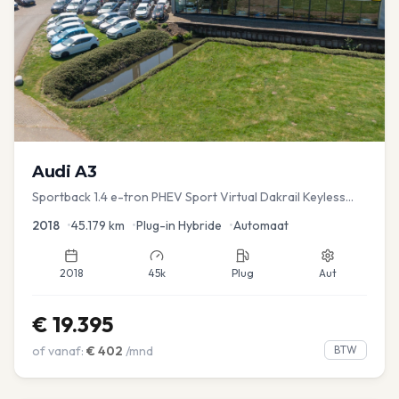
Audi
A3
Sportback 1.4 e-tron PHEV Sport Virtual Dakrail Keyless
PDC v+a Stoelver
2018
•
45.179
km
•
Plug-in Hybride
•
Automaat
2018
45k
Plug
Aut
€
19.395
of vanaf:
€
402
/mnd
BTW