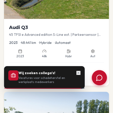
Audi
Q3
45 TFSI e Advanced edition S-Line ext. | Parkeersensor |
Navi
2023
•
48.441
km
•
Hybride
•
Automaat
2023
48k
Hybr
Aut
€
33.435
Wij zoeken collega's!
Vacatures voor schadeherstel en
of vanaf:
€
693
/mnd
BTW
werkplaats medewerkers