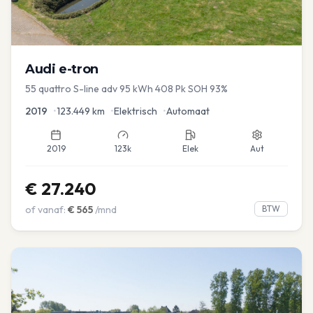
Audi
e-tron
55 quattro S-line adv 95 kWh 408 Pk SOH 93%
2019
•
123.449
km
•
Elektrisch
•
Automaat
2019
123k
Elek
Aut
€
27.240
of vanaf:
€
565
/mnd
BTW