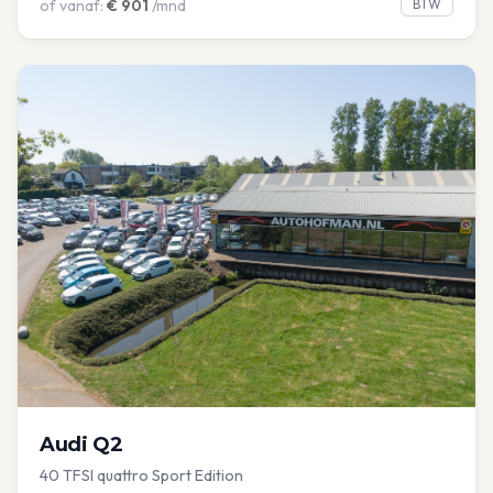
of vanaf:
€
901
/mnd
BTW
Audi
Q2
40 TFSI quattro Sport Edition