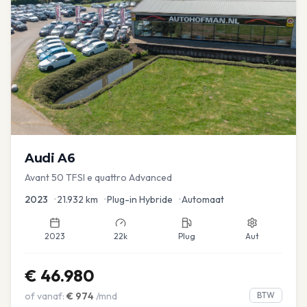
Audi
A6
Avant 50 TFSI e quattro Advanced
2023
•
21.932
km
•
Plug-in Hybride
•
Automaat
2023
22k
Plug
Aut
€
46.980
of vanaf:
€
974
/mnd
BTW