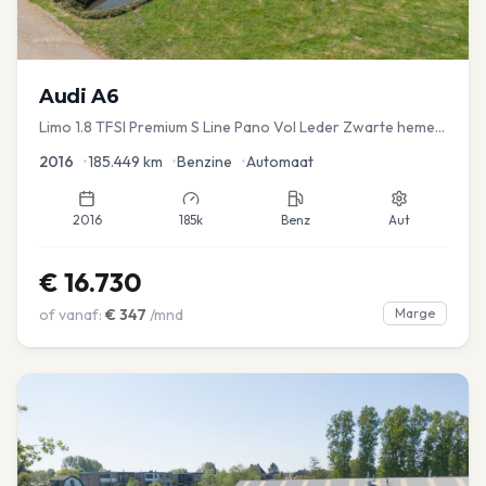
Audi
A6
Limo 1.8 TFSI Premium S Line Pano Vol Leder Zwarte hemel
Mem Seats Navi EL aKlep
2016
•
185.449
km
•
Benzine
•
Automaat
2016
185k
Benz
Aut
€
16.730
of vanaf:
€
347
/mnd
Marge