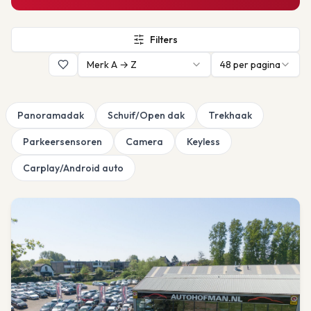
Filters
Merk A → Z
48
per pagina
Panoramadak
Schuif/Open dak
Trekhaak
Parkeersensoren
Camera
Keyless
Carplay/Android auto