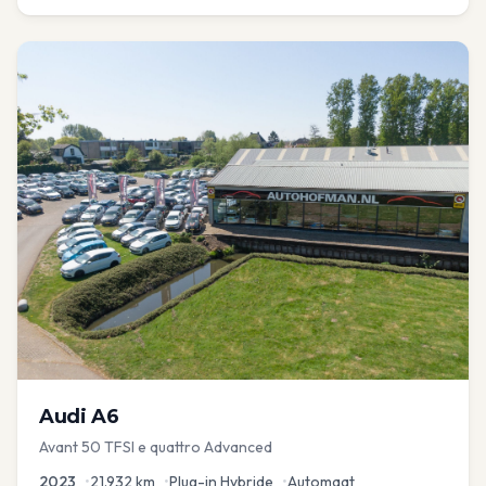
Audi
A6
Avant 50 TFSI e quattro Advanced
2023
•
21.932
km
•
Plug-in Hybride
•
Automaat