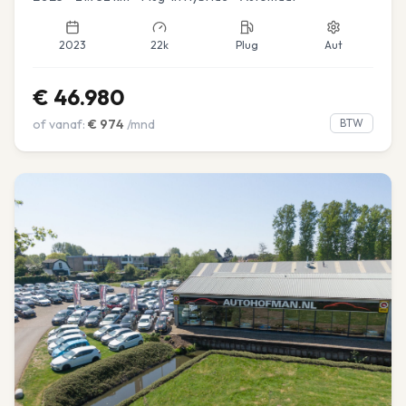
2023
22k
Plug
Aut
€
46.980
of vanaf:
€
974
/mnd
BTW