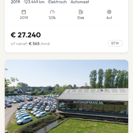
2019
•
123.449
km
•
Elektrisch
•
Automaat
2019
123k
Elek
Aut
€
27.240
of vanaf:
€
565
/mnd
BTW