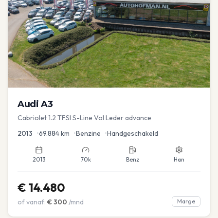
Audi
A3
Cabriolet 1.2 TFSI S-Line Vol Leder advance
2013
•
69.884
km
•
Benzine
•
Handgeschakeld
2013
70k
Benz
Han
€
14.480
of vanaf:
€
300
/mnd
Marge