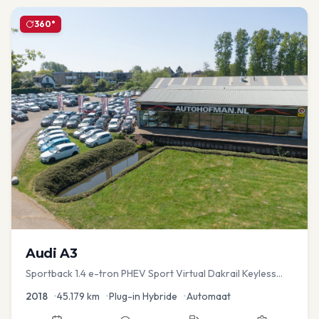
360°
Audi
A3
Sportback 1.4 e-tron PHEV Sport Virtual Dakrail Keyless
PDC v+a Stoelver
2018
•
45.179
km
•
Plug-in Hybride
•
Automaat