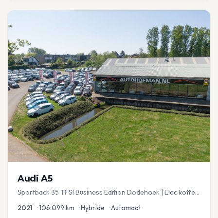
Audi
A5
Sportback 35 TFSI Business Edition Dodehoek | Elec koffer
| Adap Cruise
2021
•
106.099
km
•
Hybride
•
Automaat