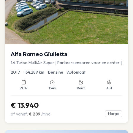
Alfa Romeo
Giulietta
1.4 Turbo MultiAir Super | Parkeersensoren voor en achter |
2017
•
134.289
km
•
Benzine
•
Automaat
2017
134k
Benz
Aut
€
13.940
of vanaf:
€
289
/mnd
Marge