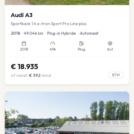
Audi
A3
Sportback 1.4 e-tron Sport Pro Line plus
2018
•
49.046
km
•
Plug-in Hybride
•
Automaat
2018
49k
Plug
Aut
€
18.935
of vanaf:
€
392
/mnd
BTW