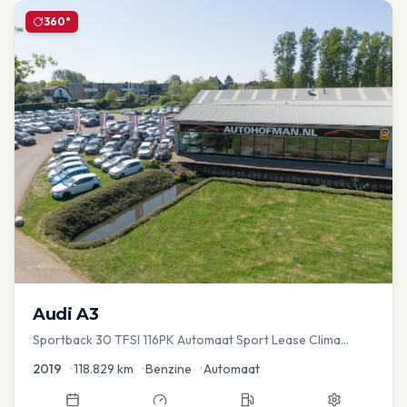
360°
Audi
A3
Sportback 30 TFSI 116PK Automaat Sport Lease Clima
Cruise PDC
2019
•
118.829
km
•
Benzine
•
Automaat