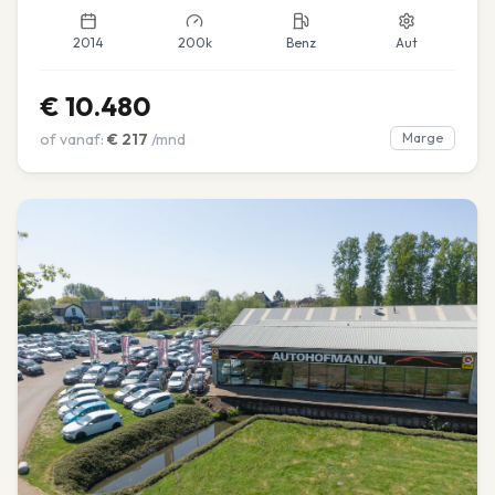
2014
200k
Benz
Aut
€
10.480
of vanaf:
€
217
/mnd
Marge