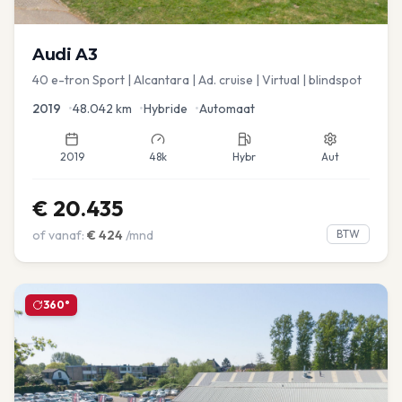
Audi
A3
40 e-tron Sport | Alcantara | Ad. cruise | Virtual | blindspot
2019
•
48.042
km
•
Hybride
•
Automaat
2019
48k
Hybr
Aut
€
20.435
of vanaf:
€
424
/mnd
BTW
360°