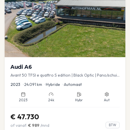
Audi
A6
Avant 50 TFSI e quattro S edition | Black Optic | Pano/schuif
| Stoelmemory | Virtual
2023
•
24.091
km
•
Hybride
•
Automaat
2023
24k
Hybr
Aut
€
47.730
of vanaf:
€
989
/mnd
BTW