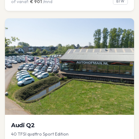
of vanaf:
€
901
/mnd
BTW
Audi
Q2
40 TFSI quattro Sport Edition