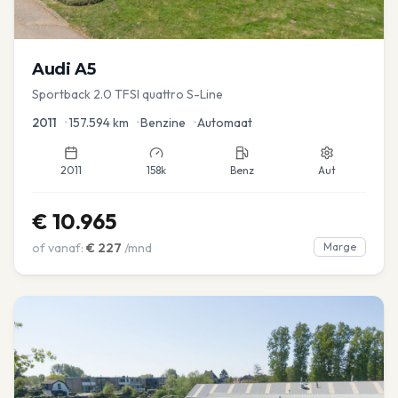
Audi
A5
Sportback 2.0 TFSI quattro S-Line
2011
•
157.594
km
•
Benzine
•
Automaat
2011
158k
Benz
Aut
€
10.965
of vanaf:
€
227
/mnd
Marge