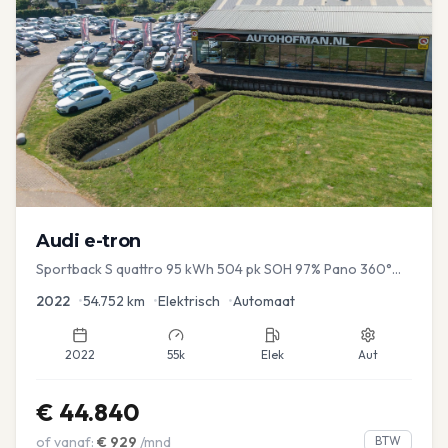
Audi
e-tron
Sportback S quattro 95 kWh 504 pk SOH 97% Pano 360°
Camera Head up El-a-klep Memory Seat
2022
•
54.752
km
•
Elektrisch
•
Automaat
2022
55k
Elek
Aut
€
44.840
of vanaf:
€
929
/mnd
BTW