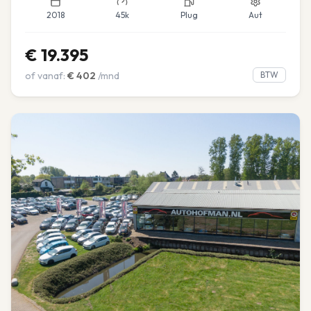
2018
45k
Plug
Aut
€
19.395
of vanaf:
€
402
/mnd
BTW