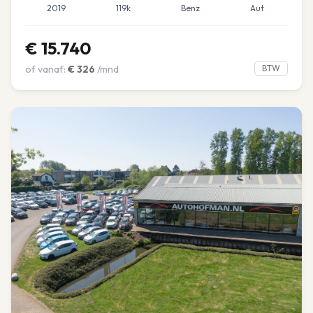
2019
119k
Benz
Aut
€
15.740
of vanaf:
€
326
/mnd
BTW