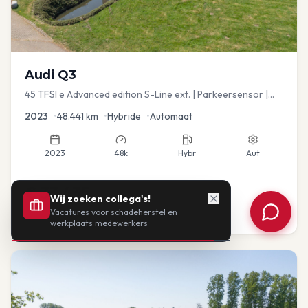
Audi
Q3
45 TFSI e Advanced edition S-Line ext. | Parkeersensor |
Navi
2023
•
48.441
km
•
Hybride
•
Automaat
2023
48k
Hybr
Aut
€
33.435
Wij zoeken collega's!
Vacatures voor schadeherstel en
of vanaf:
€
693
/mnd
BTW
werkplaats medewerkers