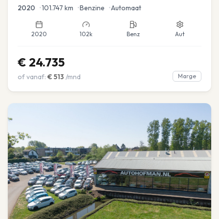
2020
•
101.747
km
•
Benzine
•
Automaat
2020
102k
Benz
Aut
€
24.735
of vanaf:
€
513
/mnd
Marge