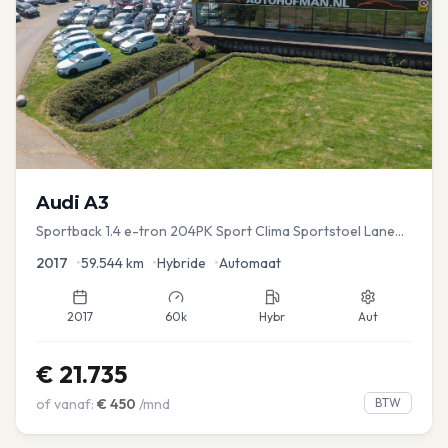
Audi
A3
Sportback 1.4 e-tron 204PK Sport Clima Sportstoel Lane
assist Navi PDC
2017
•
59.544
km
•
Hybride
•
Automaat
2017
60k
Hybr
Aut
€
21.735
of vanaf:
€
450
/mnd
BTW