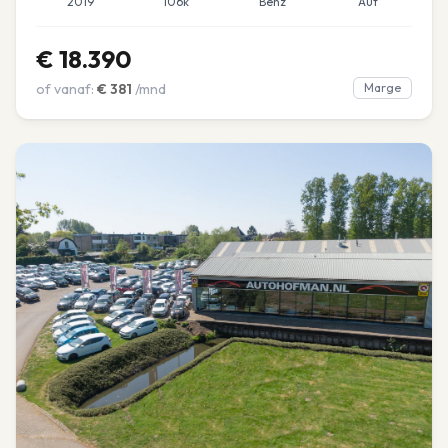
2019
106k
Benz
Aut
€
18.390
of vanaf:
€
381
/mnd
Marge