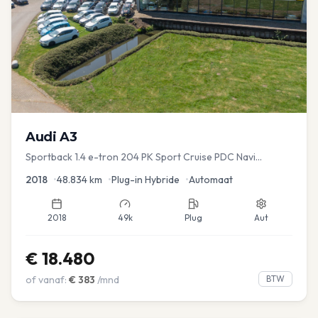
Audi
A3
Sportback 1.4 e-tron 204 PK Sport Cruise PDC Navi
Stoelver.
2018
•
48.834
km
•
Plug-in Hybride
•
Automaat
2018
49k
Plug
Aut
€
18.480
of vanaf:
€
383
/mnd
BTW