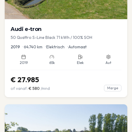
Audi
e-tron
50 Quattro S-Line Black 71 kWh / 100% SOH
2019
•
64.740
km
•
Elektrisch
•
Automaat
2019
65k
Elek
Aut
€
27.985
of vanaf:
€
580
/mnd
Marge