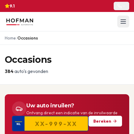
9.1
Home
/
Occasions
Occasions
384
auto's gevonden
Uw auto inruilen?
Ontvang direct een indicatie van de inruilwaarde
Bereken
NL