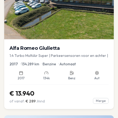
Alfa Romeo
Giulietta
1.4 Turbo MultiAir Super | Parkeersensoren voor en achter |
2017
•
134.289
km
•
Benzine
•
Automaat
2017
134k
Benz
Aut
€
13.940
of vanaf:
€
289
/mnd
Marge