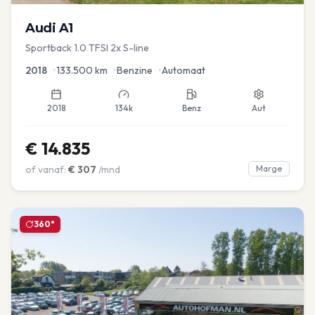
Audi
A1
Sportback 1.0 TFSI 2x S-line
2018
•
133.500
km
•
Benzine
•
Automaat
2018
134k
Benz
Aut
€
14.835
of vanaf:
€
307
/mnd
Marge
360°