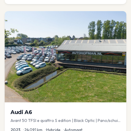
Audi
A6
Avant 50 TFSI e quattro S edition | Black Optic | Pano/schuif
| Stoelmemory | Virtual
2023
•
24.091
km
•
Hybride
•
Automaat