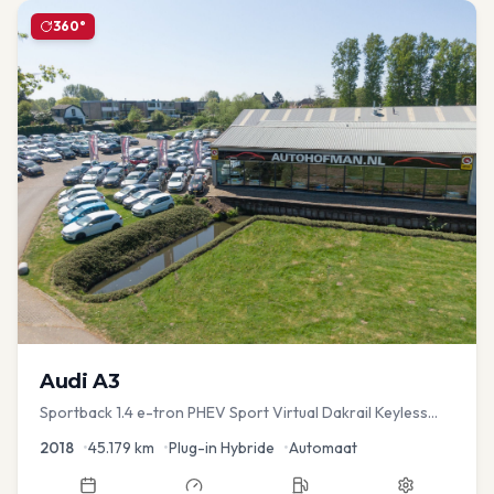
360°
Audi
A3
Sportback 1.4 e-tron PHEV Sport Virtual Dakrail Keyless
PDC v+a Stoelver
2018
•
45.179
km
•
Plug-in Hybride
•
Automaat