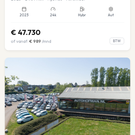
2023
24k
Hybr
Aut
€
47.730
of vanaf:
€
989
/mnd
BTW