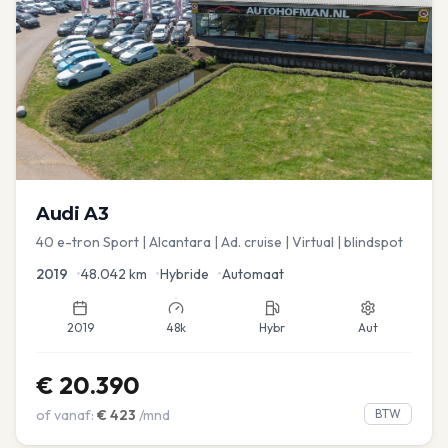
Audi
A3
40 e-tron Sport | Alcantara | Ad. cruise | Virtual | blindspot
2019
•
48.042
km
•
Hybride
•
Automaat
2019
48k
Hybr
Aut
€
20.390
of vanaf:
€
423
/mnd
BTW