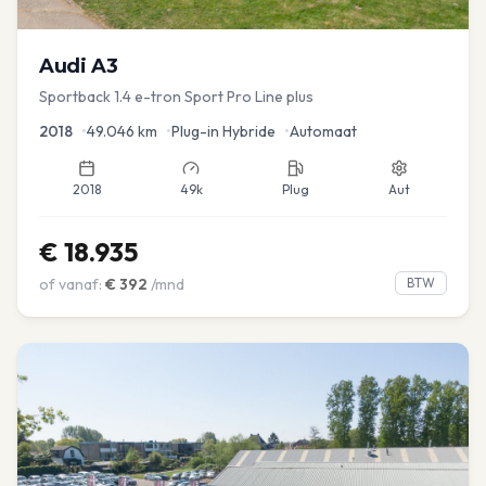
Audi
A3
Sportback 1.4 e-tron Sport Pro Line plus
2018
•
49.046
km
•
Plug-in Hybride
•
Automaat
2018
49k
Plug
Aut
€
18.935
of vanaf:
€
392
/mnd
BTW