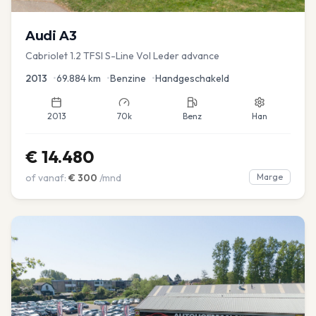
Audi
A3
Cabriolet 1.2 TFSI S-Line Vol Leder advance
2013
•
69.884
km
•
Benzine
•
Handgeschakeld
2013
70k
Benz
Han
€
14.480
of vanaf:
€
300
/mnd
Marge