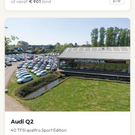
of vanaf:
€
901
/mnd
BTW
Audi
Q2
40 TFSI quattro Sport Edition