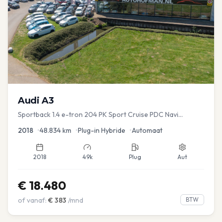
Audi
A3
Sportback 1.4 e-tron 204 PK Sport Cruise PDC Navi
Stoelver.
2018
•
48.834
km
•
Plug-in Hybride
•
Automaat
2018
49k
Plug
Aut
€
18.480
of vanaf:
€
383
/mnd
BTW