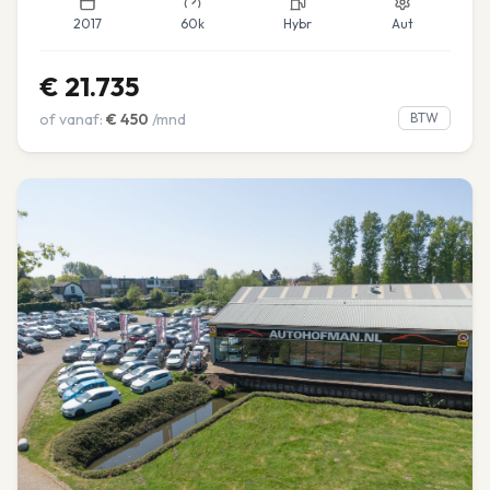
2017
60k
Hybr
Aut
€
21.735
of vanaf:
€
450
/mnd
BTW