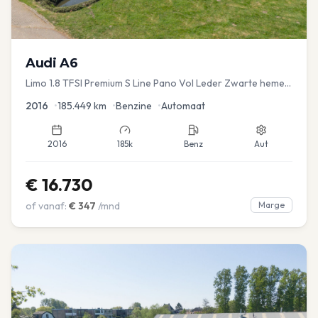
Audi
A6
Limo 1.8 TFSI Premium S Line Pano Vol Leder Zwarte hemel
Mem Seats Navi EL aKlep
2016
•
185.449
km
•
Benzine
•
Automaat
2016
185k
Benz
Aut
€
16.730
of vanaf:
€
347
/mnd
Marge