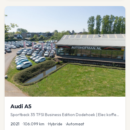
Audi
A5
Sportback 35 TFSI Business Edition Dodehoek | Elec koffer
| Adap Cruise
2021
•
106.099
km
•
Hybride
•
Automaat