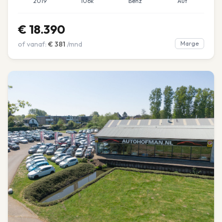
2019
106k
Benz
Aut
€
18.390
of vanaf:
€
381
/mnd
Marge