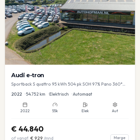
Audi
e-tron
Sportback S quattro 95 kWh 504 pk SOH 97% Pano 360°
Camera Head up El-a-klep Memory Seat
2022
•
54.752
km
•
Elektrisch
•
Automaat
2022
55k
Elek
Aut
€
44.840
of vanaf:
€
929
/mnd
Marge