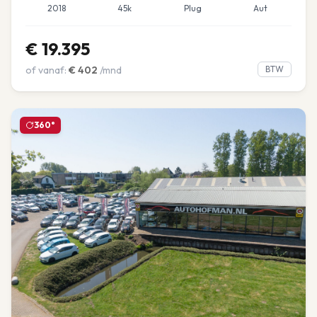
2018
45k
Plug
Aut
€
19.395
of vanaf:
€
402
/mnd
BTW
360°