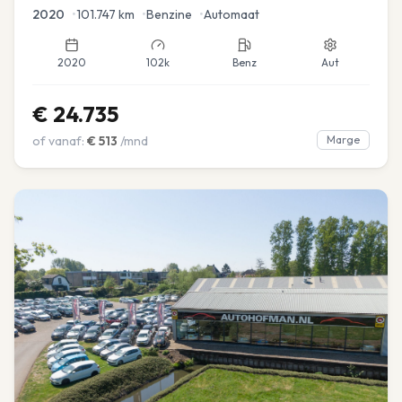
2020
•
101.747
km
•
Benzine
•
Automaat
2020
102k
Benz
Aut
€
24.735
of vanaf:
€
513
/mnd
Marge