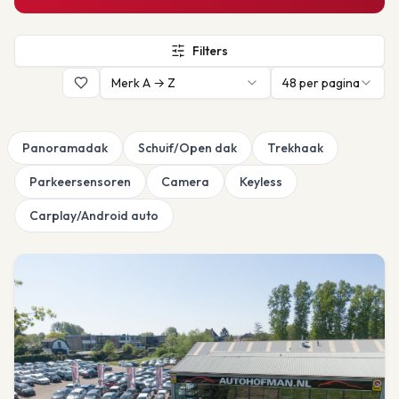
Filters
Merk A → Z
48
per pagina
Panoramadak
Schuif/Open dak
Trekhaak
Parkeersensoren
Camera
Keyless
Carplay/Android auto