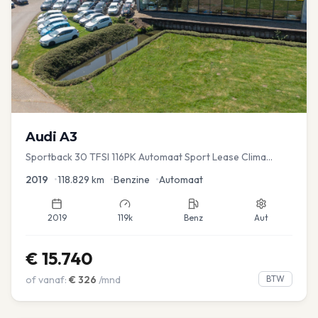
Audi
A3
Sportback 30 TFSI 116PK Automaat Sport Lease Clima
Cruise PDC
2019
•
118.829
km
•
Benzine
•
Automaat
2019
119k
Benz
Aut
€
15.740
of vanaf:
€
326
/mnd
BTW