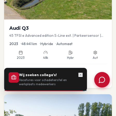
Audi
Q3
45 TFSI e Advanced edition S-Line ext. | Parkeersensor |
Navi
2023
•
48.441
km
•
Hybride
•
Automaat
2023
48k
Hybr
Aut
€
33.435
Wij zoeken collega's!
Vacatures voor schadeherstel en
of vanaf:
€
693
/mnd
BTW
werkplaats medewerkers