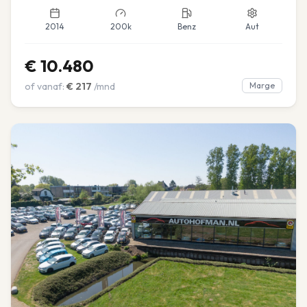
2014
200k
Benz
Aut
€
10.480
of vanaf:
€
217
/mnd
Marge