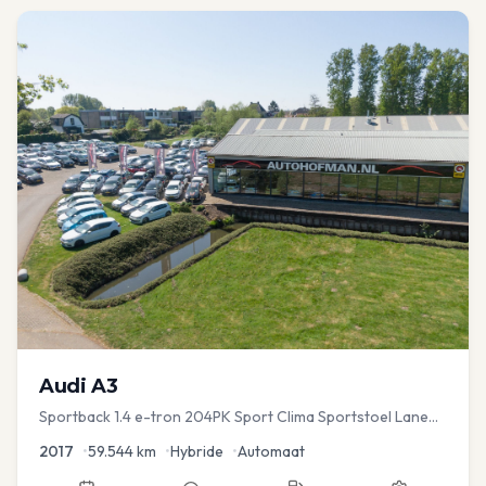
Audi
A3
Sportback 1.4 e-tron 204PK Sport Clima Sportstoel Lane
assist Navi PDC
2017
•
59.544
km
•
Hybride
•
Automaat