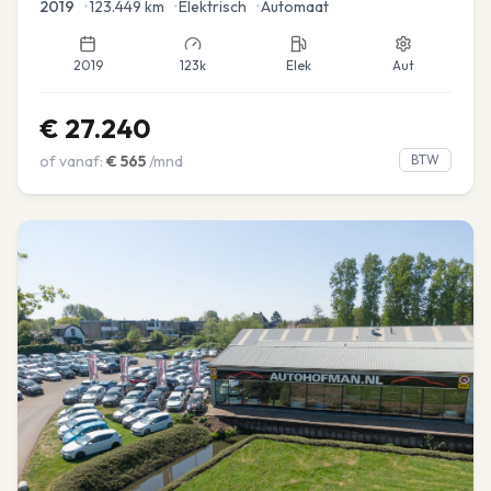
2019
•
123.449
km
•
Elektrisch
•
Automaat
2019
123k
Elek
Aut
€
27.240
of vanaf:
€
565
/mnd
BTW