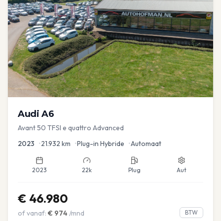
Audi
A6
Avant 50 TFSI e quattro Advanced
2023
•
21.932
km
•
Plug-in Hybride
•
Automaat
2023
22k
Plug
Aut
€
46.980
of vanaf:
€
974
/mnd
BTW