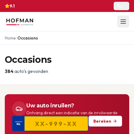
9.1
Home
/
Occasions
Occasions
384
auto's gevonden
Uw auto inruilen?
Ontvang direct een indicatie van de inruilwaarde
Bereken
NL