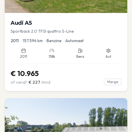
Audi
A5
Sportback 2.0 TFSI quattro S-Line
2011
•
157.594
km
•
Benzine
•
Automaat
2011
158k
Benz
Aut
€
10.965
of vanaf:
€
227
/mnd
Marge