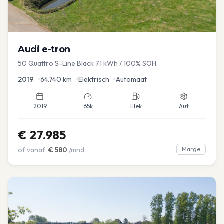
Audi
e-tron
50 Quattro S-Line Black 71 kWh / 100% SOH
2019
•
64.740
km
•
Elektrisch
•
Automaat
2019
65k
Elek
Aut
€
27.985
of vanaf:
€
580
/mnd
Marge