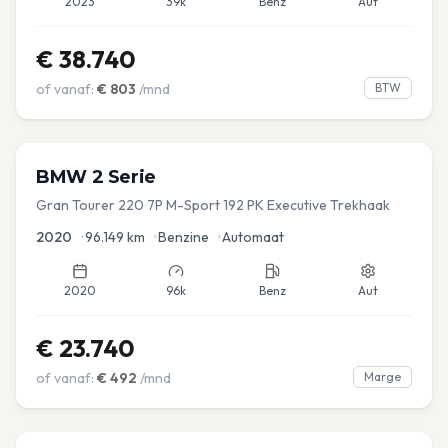
2023
39k
Benz
Aut
€
38.740
of vanaf:
€
803
/mnd
BTW
BMW
2 Serie
Gran Tourer 220 7P M-Sport 192 PK Executive Trekhaak
2020
•
96.149
km
•
Benzine
•
Automaat
2020
96k
Benz
Aut
€
23.740
of vanaf:
€
492
/mnd
Marge