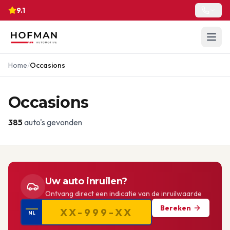
9.1
Home
/
Occasions
Occasions
385
auto's gevonden
Uw auto inruilen?
Ontvang direct een indicatie van de inruilwaarde
Bereken
NL