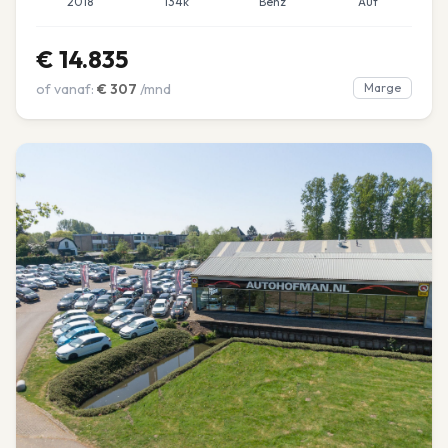
2018
134k
Benz
Aut
€
14.835
of vanaf:
€
307
/mnd
Marge