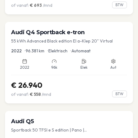
of vanaf:
€
693
/mnd
BTW
Audi
Q4 Sportback e-tron
55 kWh Advanced Black edition El a-Klep 20" Virtual
2022
•
96.381
km
•
Elektrisch
•
Automaat
2022
96k
Elek
Aut
€
26.940
of vanaf:
€
558
/mnd
BTW
Audi
Q5
Sportback 50 TFSI e S edition | Pano |
Stoel.verw/verkoeling | Leder