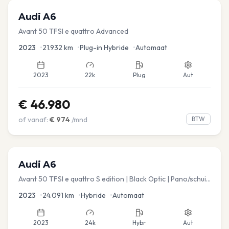
Audi
A6
Avant 50 TFSI e quattro Advanced
2023
•
21.932
km
•
Plug-in Hybride
•
Automaat
2023
22k
Plug
Aut
€
46.980
of vanaf:
€
974
/mnd
BTW
Audi
A6
Avant 50 TFSI e quattro S edition | Black Optic | Pano/schuif
| Stoelmemory | Virtual
2023
•
24.091
km
•
Hybride
•
Automaat
2023
24k
Hybr
Aut