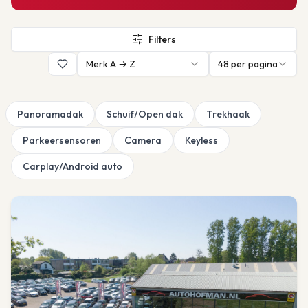
Filters
Merk A → Z
48
per pagina
Panoramadak
Schuif/Open dak
Trekhaak
Parkeersensoren
Camera
Keyless
Carplay/Android auto