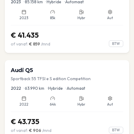
2023
•
85.158
km
•
Hybride
•
Automaat
2023
85k
Hybr
Aut
€
41.435
of vanaf:
€
859
/mnd
BTW
Audi
Q5
Sportback 55 TFSI e S edition Competition
2022
•
63.990
km
•
Hybride
•
Automaat
2022
64k
Hybr
Aut
€
43.735
of vanaf:
€
906
/mnd
BTW