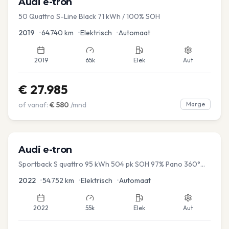
Audi
e-tron
50 Quattro S-Line Black 71 kWh / 100% SOH
2019
•
64.740
km
•
Elektrisch
•
Automaat
2019
65k
Elek
Aut
€
27.985
of vanaf:
€
580
/mnd
Marge
Audi
e-tron
Sportback S quattro 95 kWh 504 pk SOH 97% Pano 360°
Camera Head up El-a-klep Memory Seat
2022
•
54.752
km
•
Elektrisch
•
Automaat
2022
55k
Elek
Aut