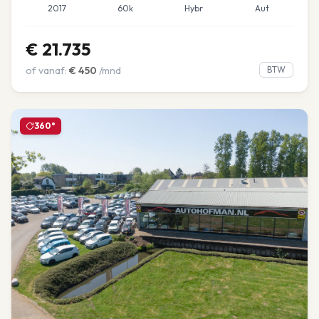
2017
60k
Hybr
Aut
€
21.735
of vanaf:
€
450
/mnd
BTW
360°