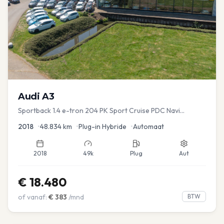
Audi
A3
Sportback 1.4 e-tron 204 PK Sport Cruise PDC Navi
Stoelver.
2018
•
48.834
km
•
Plug-in Hybride
•
Automaat
2018
49k
Plug
Aut
€
18.480
of vanaf:
€
383
/mnd
BTW