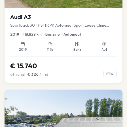
Audi
A3
Sportback 30 TFSI 116PK Automaat Sport Lease Clima
Cruise PDC
2019
•
118.829
km
•
Benzine
•
Automaat
2019
119k
Benz
Aut
€
15.740
of vanaf:
€
326
/mnd
BTW