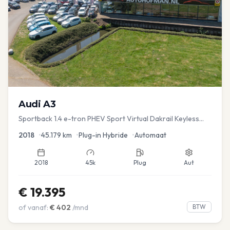
Audi
A3
Sportback 1.4 e-tron PHEV Sport Virtual Dakrail Keyless
PDC v+a Stoelver
2018
•
45.179
km
•
Plug-in Hybride
•
Automaat
2018
45k
Plug
Aut
€
19.395
of vanaf:
€
402
/mnd
BTW