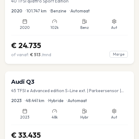
40 TFSI quattro Sport Edition
2020
•
101.747
km
•
Benzine
•
Automaat
2020
102k
Benz
Aut
€
24.735
of vanaf:
€
513
/mnd
Marge
Audi
Q3
45 TFSI e Advanced edition S-Line ext. | Parkeersensor |
Navi
2023
•
48.441
km
•
Hybride
•
Automaat
2023
48k
Hybr
Aut
€
33.435