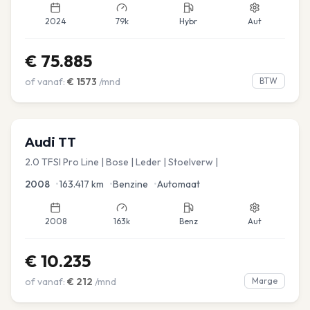
2024
79k
Hybr
Aut
€
75.885
of vanaf:
€
1573
/mnd
BTW
Audi
TT
2.0 TFSI Pro Line | Bose | Leder | Stoelverw |
2008
•
163.417
km
•
Benzine
•
Automaat
2008
163k
Benz
Aut
€
10.235
of vanaf:
€
212
/mnd
Marge