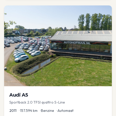
Audi
A5
Sportback 2.0 TFSI quattro S-Line
2011
•
157.594
km
•
Benzine
•
Automaat