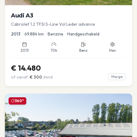
Audi
A3
Cabriolet 1.2 TFSI S-Line Vol Leder advance
2013
•
69.884
km
•
Benzine
•
Handgeschakeld
2013
70k
Benz
Han
€
14.480
of vanaf:
€
300
/mnd
Marge
360°