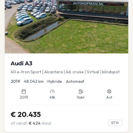
Audi
A3
40 e-tron Sport | Alcantara | Ad. cruise | Virtual | blindspot
2019
•
48.042
km
•
Hybride
•
Automaat
2019
48k
Hybr
Aut
€
20.435
of vanaf:
€
424
/mnd
BTW