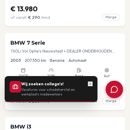
€
13.980
of vanaf:
€
290
/mnd
Marge
BMW
7 Serie
760Li Vol Optie's Nieuwstaat + DEALER ONDERHOUDEN
YOUNGTIMER
2003
•
207.550
km
•
Benzine
•
Automaat
2003
208k
Benz
Aut
Wij zoeken collega's!
Vacatures voor schadeherstel en
€
12.925
werkplaats medewerkers
of vanaf:
€
268
/mnd
Marge
360°
BMW
i3