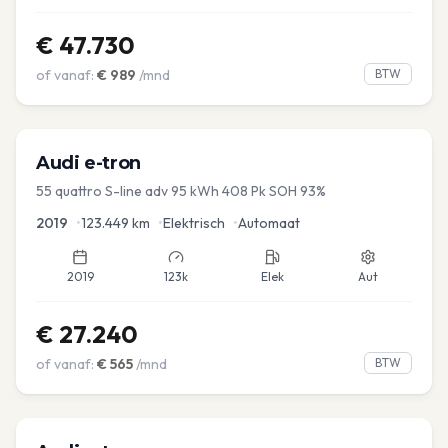
€
47.730
of vanaf:
€
989
/mnd
BTW
Audi
e-tron
55 quattro S-line adv 95 kWh 408 Pk SOH 93%
2019
•
123.449
km
•
Elektrisch
•
Automaat
2019
123k
Elek
Aut
€
27.240
of vanaf:
€
565
/mnd
BTW