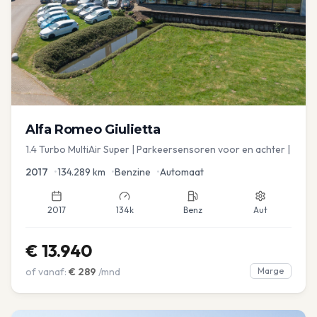
Alfa Romeo
Giulietta
1.4 Turbo MultiAir Super | Parkeersensoren voor en achter |
2017
•
134.289
km
•
Benzine
•
Automaat
2017
134k
Benz
Aut
€
13.940
of vanaf:
€
289
/mnd
Marge