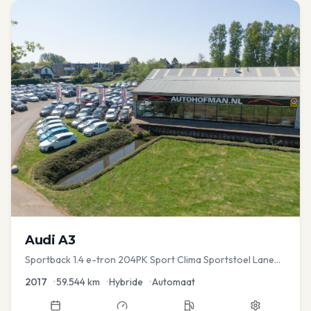
Audi
A3
Sportback 1.4 e-tron 204PK Sport Clima Sportstoel Lane
assist Navi PDC
2017
•
59.544
km
•
Hybride
•
Automaat