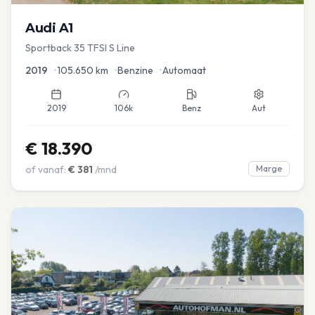
Audi
A1
Sportback 35 TFSI S Line
2019
•
105.650
km
•
Benzine
•
Automaat
2019
106k
Benz
Aut
€
18.390
of vanaf:
€
381
/mnd
Marge