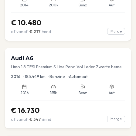
2014
200k
Benz
Aut
€
10.480
of vanaf:
€
217
/mnd
Marge
Audi
A6
Limo 1.8 TFSI Premium S Line Pano Vol Leder Zwarte hemel
Mem Seats Navi EL aKlep
2016
•
185.449
km
•
Benzine
•
Automaat
2016
185k
Benz
Aut
€
16.730
of vanaf:
€
347
/mnd
Marge