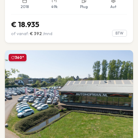
2018
49k
Plug
Aut
€
18.935
of vanaf:
€
392
/mnd
BTW
360°