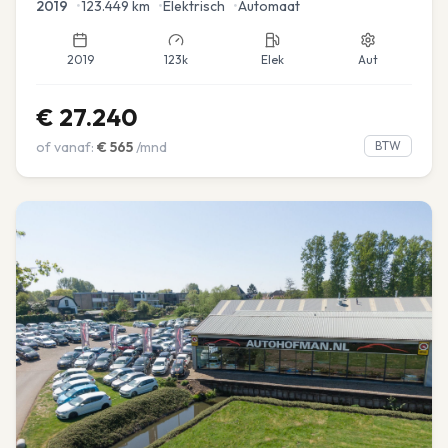
2019
•
123.449
km
•
Elektrisch
•
Automaat
2019
123k
Elek
Aut
€
27.240
of vanaf:
€
565
/mnd
BTW