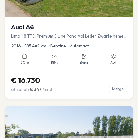
Audi
A6
Limo 1.8 TFSI Premium S Line Pano Vol Leder Zwarte hemel
Mem Seats Navi EL aKlep
2016
•
185.449
km
•
Benzine
•
Automaat
2016
185k
Benz
Aut
€
16.730
of vanaf:
€
347
/mnd
Marge