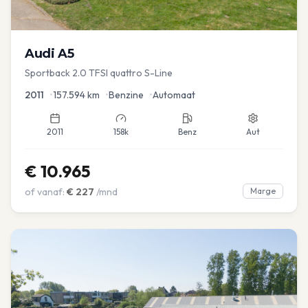
Audi
A5
Sportback 2.0 TFSI quattro S-Line
2011
•
157.594
km
•
Benzine
•
Automaat
2011
158k
Benz
Aut
€
10.965
of vanaf:
€
227
/mnd
Marge