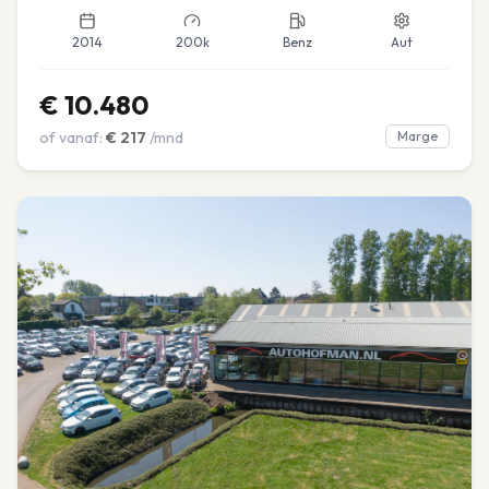
2014
200k
Benz
Aut
€
10.480
of vanaf:
€
217
/mnd
Marge