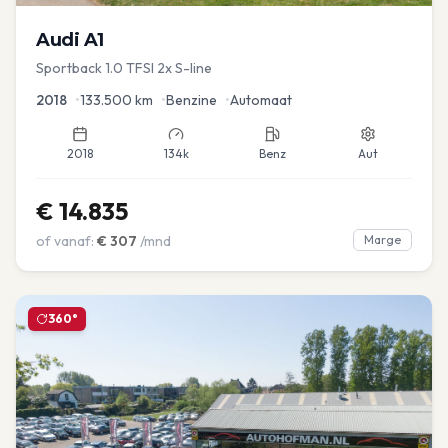
Audi
A1
Sportback 1.0 TFSI 2x S-line
2018
•
133.500
km
•
Benzine
•
Automaat
2018
134k
Benz
Aut
€
14.835
of vanaf:
€
307
/mnd
Marge
360°