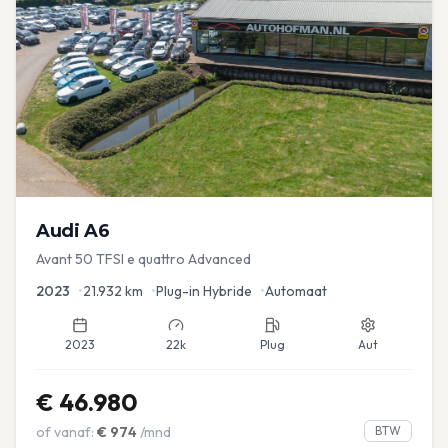
Audi
A6
Avant 50 TFSI e quattro Advanced
2023
•
21.932
km
•
Plug-in Hybride
•
Automaat
2023
22k
Plug
Aut
€
46.980
of vanaf:
€
974
/mnd
BTW