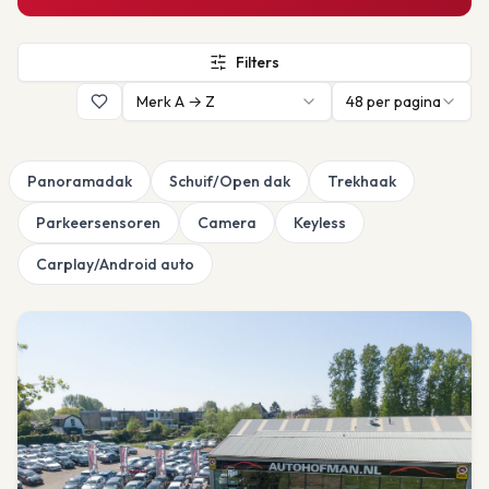
Filters
Merk A → Z
48
per pagina
Panoramadak
Schuif/Open dak
Trekhaak
Parkeersensoren
Camera
Keyless
Carplay/Android auto