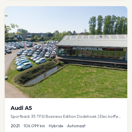
Audi
A5
Sportback 35 TFSI Business Edition Dodehoek | Elec koffer
| Adap Cruise
2021
•
106.099
km
•
Hybride
•
Automaat