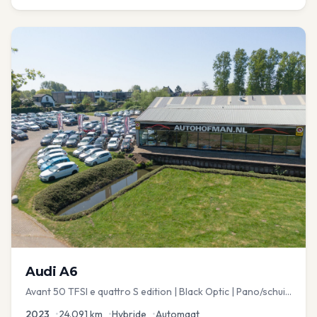
Audi
A6
Avant 50 TFSI e quattro S edition | Black Optic | Pano/schuif
| Stoelmemory | Virtual
2023
•
24.091
km
•
Hybride
•
Automaat