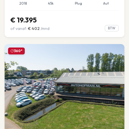
2018
45k
Plug
Aut
€
19.395
of vanaf:
€
402
/mnd
BTW
360°