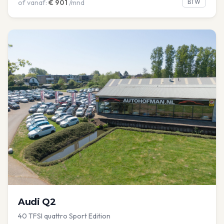
of vanaf:
€
901
/mnd
BTW
Audi
Q2
40 TFSI quattro Sport Edition