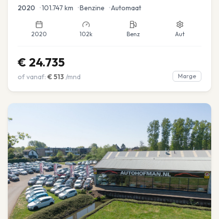
2020
•
101.747
km
•
Benzine
•
Automaat
2020
102k
Benz
Aut
€
24.735
of vanaf:
€
513
/mnd
Marge