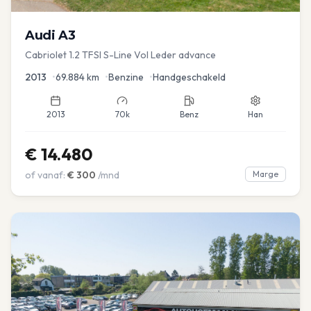
Audi
A3
Cabriolet 1.2 TFSI S-Line Vol Leder advance
2013
•
69.884
km
•
Benzine
•
Handgeschakeld
2013
70k
Benz
Han
€
14.480
of vanaf:
€
300
/mnd
Marge