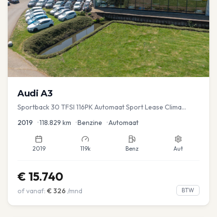
Audi
A3
Sportback 30 TFSI 116PK Automaat Sport Lease Clima
Cruise PDC
2019
•
118.829
km
•
Benzine
•
Automaat
2019
119k
Benz
Aut
€
15.740
of vanaf:
€
326
/mnd
BTW