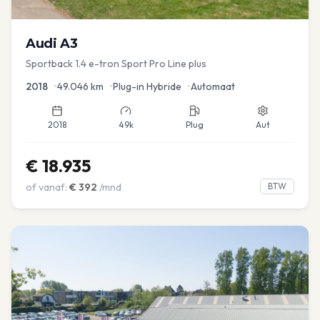
Audi
A3
Sportback 1.4 e-tron Sport Pro Line plus
2018
•
49.046
km
•
Plug-in Hybride
•
Automaat
2018
49k
Plug
Aut
€
18.935
of vanaf:
€
392
/mnd
BTW