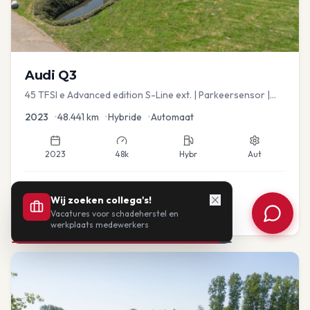
Audi
Q3
45 TFSI e Advanced edition S-Line ext. | Parkeersensor |
Navi
2023
•
48.441
km
•
Hybride
•
Automaat
2023
48k
Hybr
Aut
€
33.435
Wij zoeken collega's!
Vacatures voor schadeherstel en
of vanaf:
€
693
/mnd
BTW
werkplaats medewerkers