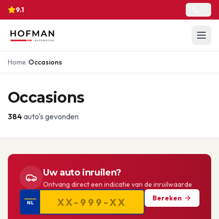
9.1
Home
/
Occasions
Occasions
384
auto's gevonden
Uw auto inruilen?
Ontvang direct een indicatie van de inruilwaarde
Bereken
NL