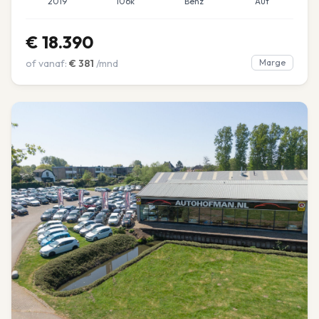
2019
106k
Benz
Aut
€
18.390
of vanaf:
€
381
/mnd
Marge