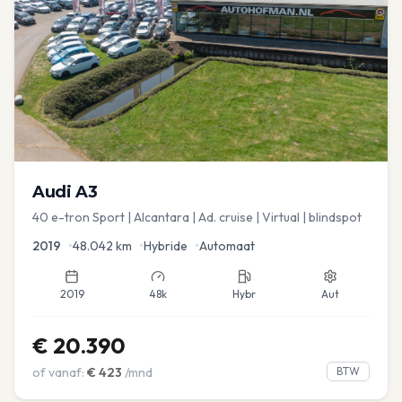
Audi
A3
40 e-tron Sport | Alcantara | Ad. cruise | Virtual | blindspot
2019
•
48.042
km
•
Hybride
•
Automaat
2019
48k
Hybr
Aut
€
20.390
of vanaf:
€
423
/mnd
BTW