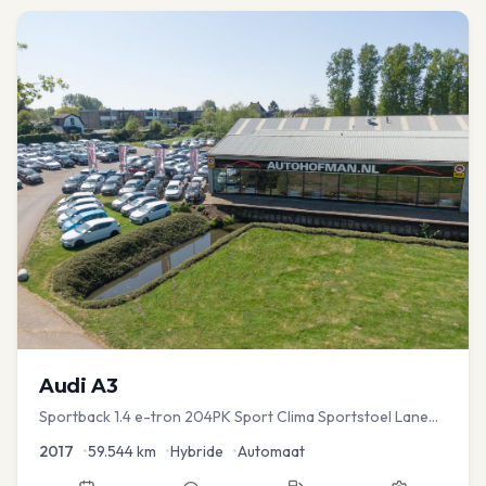
Audi
A3
Sportback 1.4 e-tron 204PK Sport Clima Sportstoel Lane
assist Navi PDC
2017
•
59.544
km
•
Hybride
•
Automaat