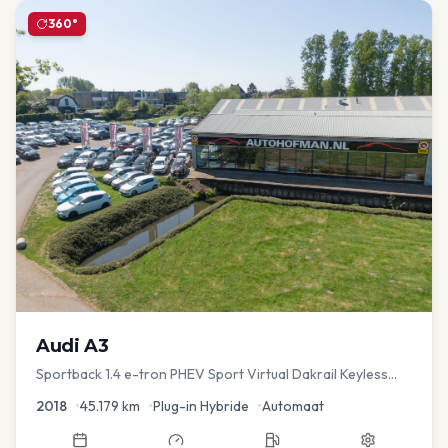
360°
Audi
A3
Sportback 1.4 e-tron PHEV Sport Virtual Dakrail Keyless
PDC v+a Stoelver
2018
•
45.179
km
•
Plug-in Hybride
•
Automaat