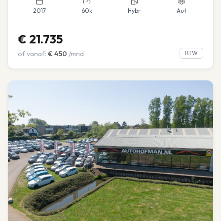
2017
60k
Hybr
Aut
€
21.735
of vanaf:
€
450
/mnd
BTW