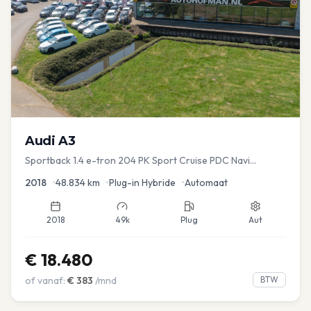
Audi
A3
Sportback 1.4 e-tron 204 PK Sport Cruise PDC Navi
Stoelver.
2018
•
48.834
km
•
Plug-in Hybride
•
Automaat
2018
49k
Plug
Aut
€
18.480
of vanaf:
€
383
/mnd
BTW