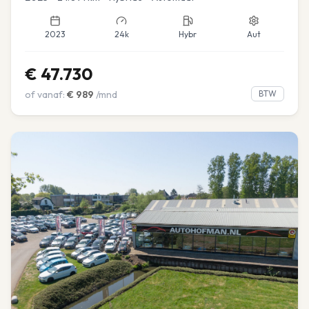
2023
24k
Hybr
Aut
€
47.730
of vanaf:
€
989
/mnd
BTW