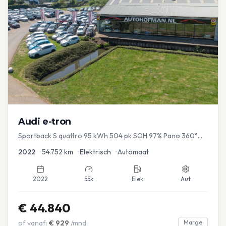
Audi
e-tron
Sportback S quattro 95 kWh 504 pk SOH 97% Pano 360°
Camera Head up El-a-klep Memory Seat
2022
•
54.752
km
•
Elektrisch
•
Automaat
2022
55k
Elek
Aut
€
44.840
of vanaf:
€
929
/mnd
Marge