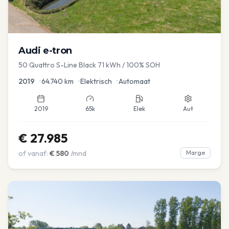
Audi
e-tron
50 Quattro S-Line Black 71 kWh / 100% SOH
2019
•
64.740
km
•
Elektrisch
•
Automaat
2019
65k
Elek
Aut
€
27.985
of vanaf:
€
580
/mnd
Marge