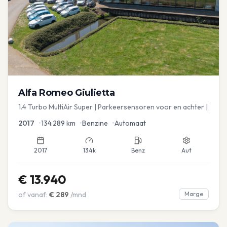
Alfa Romeo
Giulietta
1.4 Turbo MultiAir Super | Parkeersensoren voor en achter |
2017
•
134.289
km
•
Benzine
•
Automaat
2017
134k
Benz
Aut
€
13.940
of vanaf:
€
289
/mnd
Marge