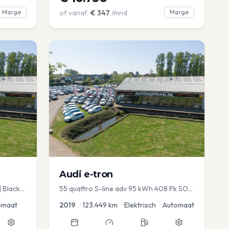
Marge
of vanaf:
€
347
/mnd
Marge
Audi
e-tron
| Black
55 quattro S-line adv 95 kWh 408 Pk SOH
 |
93%
omaat
2019
•
123.449
km
•
Elektrisch
•
Automaat