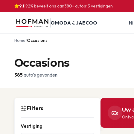
9.1
|
92% beveelt ons aan
380
+ auto's
•
3
vestigingen
OMODA
&
JAECOO
N
Home
/
Occasions
Occasions
385
auto's gevonden
Filters
Uw a
Ontvan
Vestiging