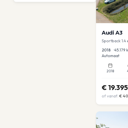
Audi
A3
Sportback 1.4 
Dakrail Keyles
2018
•
45.179
Automaat
2018
€
19.395
of vanaf:
€
4