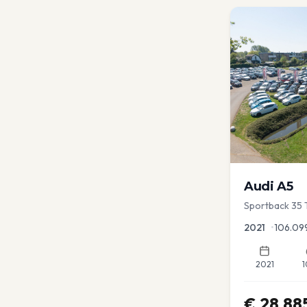
Audi
A5
Sportback 35 T
Dodehoek | Ele
2021
•
106.09
2021
1
€
28.88