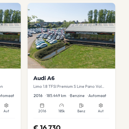
Audi
A6
on
Limo 1.8 TFSI Premium S Line Pano Vol
Leder Zwarte hemel Mem Seats Navi EL
utomaat
2016
•
185.449
km
•
Benzine
•
Automaat
aKlep
Aut
2016
185k
Benz
Aut
€
16.730