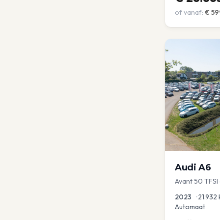
of vanaf:
€
59
Audi
A6
Avant 50 TFSI
2023
•
21.932
Automaat