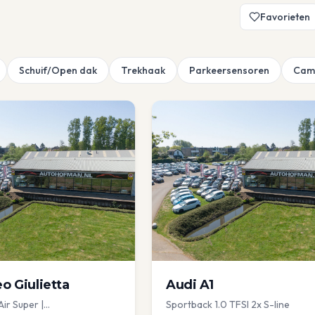
Favorieten
Schuif/Open dak
Trekhaak
Parkeersensoren
Cam
eo
Giulietta
Audi
A1
Air Super |
Sportback 1.0 TFSI 2x S-line