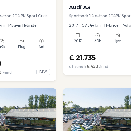
Audi
A3
 e-tron 204 PK Sport Cruise
Sportback 1.4 e-tron 204PK Spor
ver.
Sportstoel Lane assist Navi PDC
km
•
Plug-in Hybride
•
2017
•
59.544
km
•
Hybride
•
Aut
2017
60k
Hybr
49k
Plug
Aut
€
21.735
0
of vanaf:
€
450
/mnd
3
/mnd
BTW