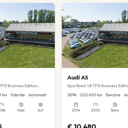
Audi
A5
FSI Business Edition
Sportback 1.8 TFSI Business Editi
c koffer | Adap Cruise
9
km
•
Hybride
•
Automaat
2014
•
200.450
km
•
Benzine
•
A
06k
Hybr
Aut
2014
200k
Benz
5
€
10.480