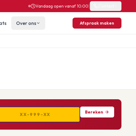
|
Vandaag open vanaf 10:00
Contact
ats
Over ons
Afspraak maken
Bereken