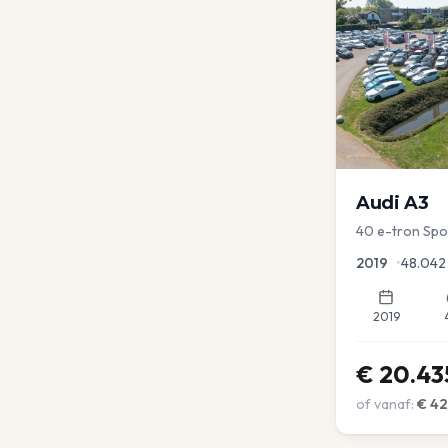
Audi
A3
40 e-tron Sport
Virtual | blind
2019
•
48.042
2019
€
20.43
of vanaf:
€
42