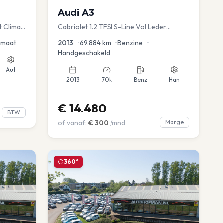
Audi
A3
t Clima
Cabriolet 1.2 TFSI S-Line Vol Leder
advance
omaat
2013
•
69.884
km
•
Benzine
•
Handgeschakeld
Aut
2013
70k
Benz
Han
€
14.480
BTW
of vanaf:
€
300
/mnd
Marge
360°