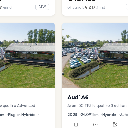
9
/mnd
BTW
of vanaf:
€
217
/mnd
Audi
A6
 e quattro Advanced
Avant 50 TFSI e quattro S edition 
Optic | Pano/schuif | Stoelmemory
km
•
Plug-in Hybride
•
2023
•
24.091
km
•
Hybride
•
Aut
Virtual