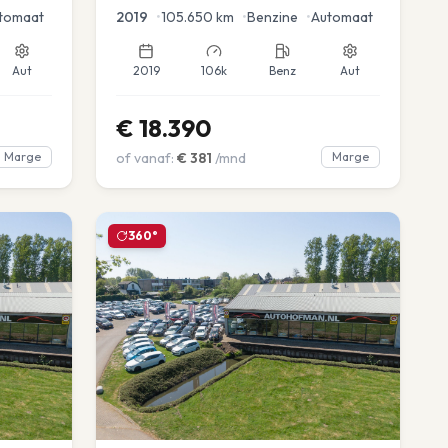
tomaat
2019
•
105.650
km
•
Benzine
•
Automaat
Aut
2019
106k
Benz
Aut
€
18.390
Marge
of vanaf:
€
381
/mnd
Marge
360°