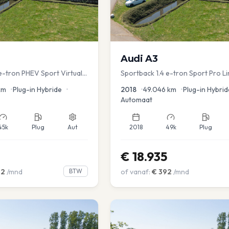
Audi
A3
e-tron PHEV Sport Virtual
Sportback 1.4 e-tron Sport Pro Li
s PDC v+a Stoelver
km
•
Plug-in Hybride
•
2018
•
49.046
km
•
Plug-in Hybrid
Automaat
45k
Plug
Aut
2018
49k
Plug
€
18.935
02
/mnd
BTW
of vanaf:
€
392
/mnd