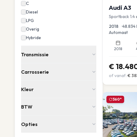
C
Audi
A3
Diesel
Sportback 1.4
LPG
PDC Navi Stoel
2018
•
48.834
Overig
Automaat
Hybride
2018
Transmissie
€
18.48
Carrosserie
of vanaf:
€
38
Kleur
360°
BTW
Opties