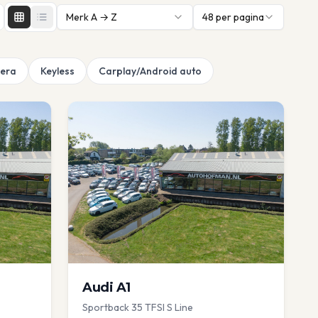
Merk A → Z
48
per pagina
era
Keyless
Carplay/Android auto
Audi
A1
Sportback 35 TFSI S Line