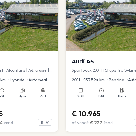
Audi
A5
 | Alcantara | Ad. cruise |
Sportback 2.0 TFSI quattro S-Lin
spot
km
•
Hybride
•
Automaat
2011
•
157.594
km
•
Benzine
•
Aut
48k
Hybr
Aut
2011
158k
Benz
5
€
10.965
4
/mnd
BTW
of vanaf:
€
227
/mnd