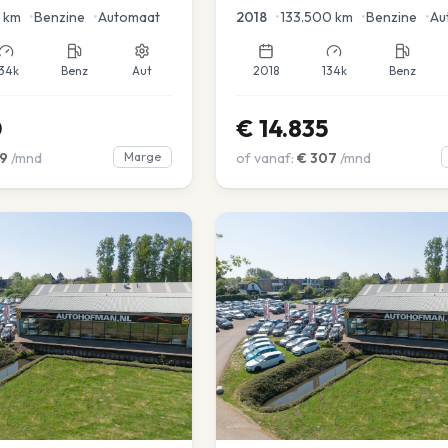
en voor en achter |
km
•
Benzine
•
Automaat
2018
•
133.500
km
•
Benzine
•
Au
34k
Benz
Aut
2018
134k
Benz
0
€
14.835
9
/mnd
Marge
of vanaf:
€
307
/mnd