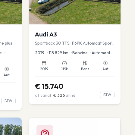
Audi
A3
ne plus
Sportback 30 TFSI 116PK Automaat Sport
Lease Clima Cruise PDC
e
•
2019
•
118.829
km
•
Benzine
•
Automaat
2019
119k
Benz
Aut
Aut
€
15.740
of vanaf:
€
326
/mnd
BTW
BTW