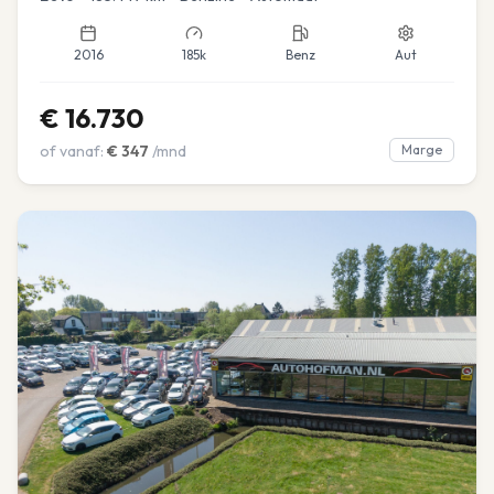
2016
185k
Benz
Aut
€
16.730
of vanaf:
€
347
/mnd
Marge