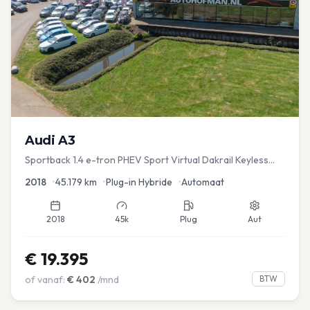
Audi
A3
Sportback 1.4 e-tron PHEV Sport Virtual Dakrail Keyless
PDC v+a Stoelver
2018
•
45.179
km
•
Plug-in Hybride
•
Automaat
2018
45k
Plug
Aut
€
19.395
of vanaf:
€
402
/mnd
BTW