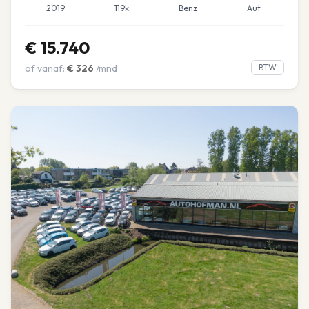
2019
119k
Benz
Aut
€
15.740
of vanaf:
€
326
/mnd
BTW