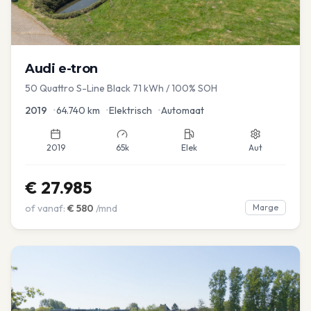
Audi
e-tron
50 Quattro S-Line Black 71 kWh / 100% SOH
2019
•
64.740
km
•
Elektrisch
•
Automaat
2019
65k
Elek
Aut
€
27.985
of vanaf:
€
580
/mnd
Marge