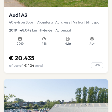
Audi
A3
40 e-tron Sport | Alcantara | Ad. cruise | Virtual | blindspot
2019
•
48.042
km
•
Hybride
•
Automaat
2019
48k
Hybr
Aut
€
20.435
of vanaf:
€
424
/mnd
BTW