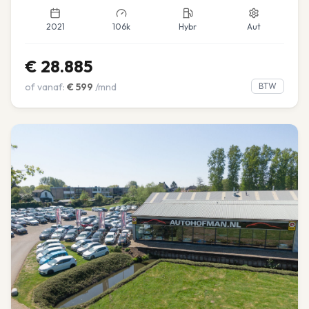
2021
106k
Hybr
Aut
€
28.885
of vanaf:
€
599
/mnd
BTW