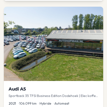
Audi
A5
Sportback 35 TFSI Business Edition Dodehoek | Elec koffer
| Adap Cruise
2021
•
106.099
km
•
Hybride
•
Automaat