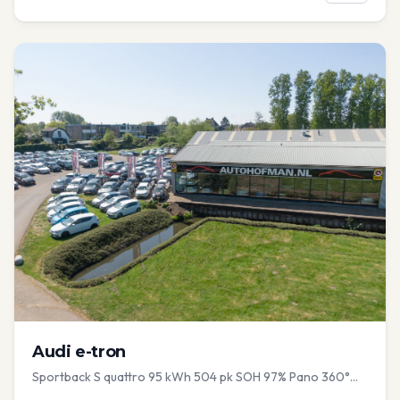
Audi
e-tron
Sportback S quattro 95 kWh 504 pk SOH 97% Pano 360°
Camera Head up El-a-klep Memory Seat