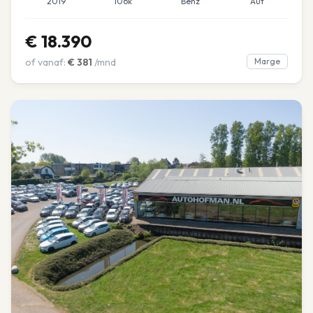
2019
106k
Benz
Aut
€
18.390
of vanaf:
€
381
/mnd
Marge