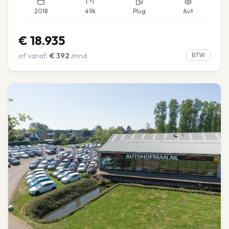
2018
49k
Plug
Aut
€
18.935
of vanaf:
€
392
/mnd
BTW