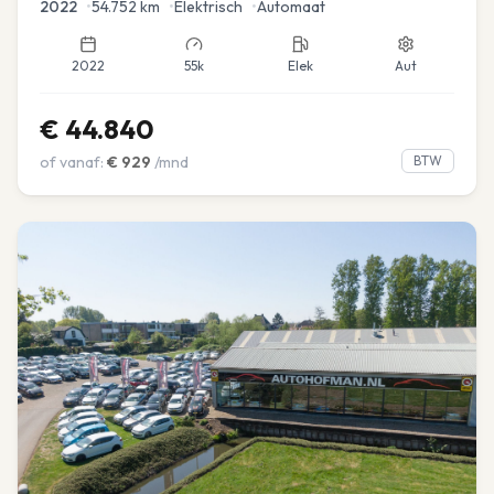
2022
•
54.752
km
•
Elektrisch
•
Automaat
2022
55k
Elek
Aut
€
44.840
of vanaf:
€
929
/mnd
BTW