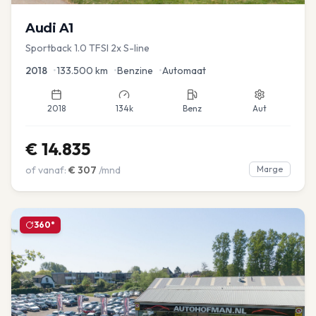
Audi
A1
Sportback 1.0 TFSI 2x S-line
2018
•
133.500
km
•
Benzine
•
Automaat
2018
134k
Benz
Aut
€
14.835
of vanaf:
€
307
/mnd
Marge
360°