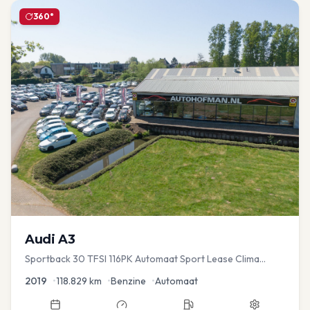
360°
Audi
A3
Sportback 30 TFSI 116PK Automaat Sport Lease Clima
Cruise PDC
2019
•
118.829
km
•
Benzine
•
Automaat