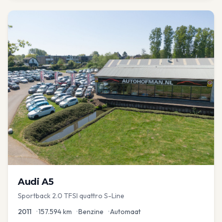
Audi
A5
Sportback 2.0 TFSI quattro S-Line
2011
•
157.594
km
•
Benzine
•
Automaat