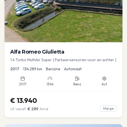
Alfa Romeo
Giulietta
1.4 Turbo MultiAir Super | Parkeersensoren voor en achter |
2017
•
134.289
km
•
Benzine
•
Automaat
2017
134k
Benz
Aut
€
13.940
of vanaf:
€
289
/mnd
Marge