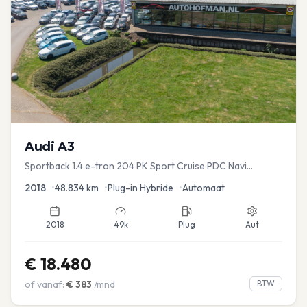
Audi
A3
Sportback 1.4 e-tron 204 PK Sport Cruise PDC Navi
Stoelver.
2018
•
48.834
km
•
Plug-in Hybride
•
Automaat
2018
49k
Plug
Aut
€
18.480
of vanaf:
€
383
/mnd
BTW