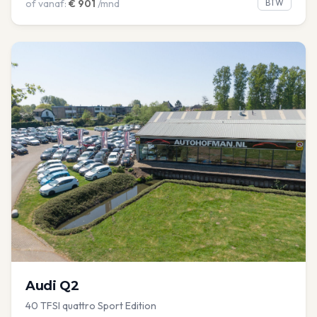
of vanaf:
€
901
/mnd
BTW
Audi
Q2
40 TFSI quattro Sport Edition