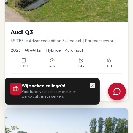
Audi
Q3
45 TFSI e Advanced edition S-Line ext. | Parkeersensor |
Navi
2023
•
48.441
km
•
Hybride
•
Automaat
2023
48k
Hybr
Aut
€
33.435
Wij zoeken collega's!
Vacatures voor schadeherstel en
of vanaf:
€
693
/mnd
BTW
werkplaats medewerkers