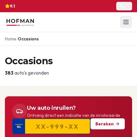
9.1
Home
/
Occasions
Occasions
383
auto's gevonden
Uw auto inruilen?
Ontvang direct een indicatie van de inruilwaarde
Bereken
NL