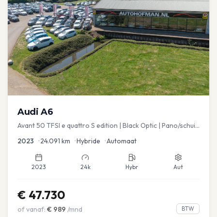
Audi
A6
Avant 50 TFSI e quattro S edition | Black Optic | Pano/schuif
| Stoelmemory | Virtual
2023
•
24.091
km
•
Hybride
•
Automaat
2023
24k
Hybr
Aut
€
47.730
of vanaf:
€
989
/mnd
BTW