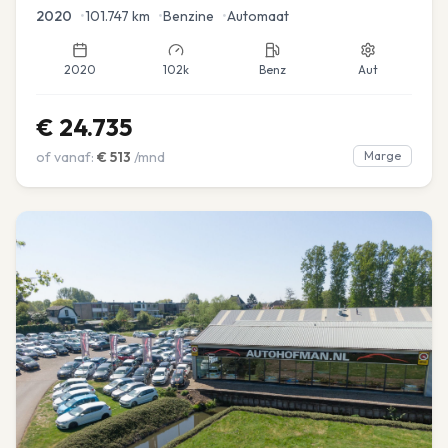
2020
•
101.747
km
•
Benzine
•
Automaat
2020
102k
Benz
Aut
€
24.735
of vanaf:
€
513
/mnd
Marge