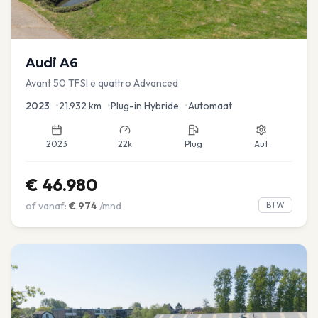
Audi
A6
Avant 50 TFSI e quattro Advanced
2023
•
21.932
km
•
Plug-in Hybride
•
Automaat
2023
22k
Plug
Aut
€
46.980
of vanaf:
€
974
/mnd
BTW