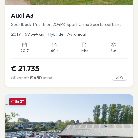
Audi
A3
Sportback 1.4 e-tron 204PK Sport Clima Sportstoel Lane
assist Navi PDC
2017
•
59.544
km
•
Hybride
•
Automaat
2017
60k
Hybr
Aut
€
21.735
of vanaf:
€
450
/mnd
BTW
360°