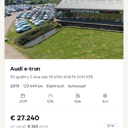
Audi
e-tron
55 quattro S-line adv 95 kWh 408 Pk SOH 93%
2019
•
123.449
km
•
Elektrisch
•
Automaat
2019
123k
Elek
Aut
€
27.240
of vanaf:
€
565
/mnd
BTW