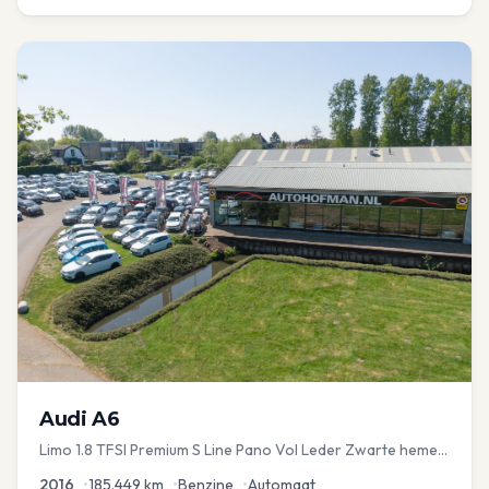
Audi
A6
Limo 1.8 TFSI Premium S Line Pano Vol Leder Zwarte hemel
Mem Seats Navi EL aKlep
2016
•
185.449
km
•
Benzine
•
Automaat