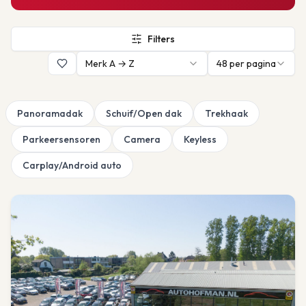
Filters
Merk A → Z
48
per pagina
Panoramadak
Schuif/Open dak
Trekhaak
Parkeersensoren
Camera
Keyless
Carplay/Android auto