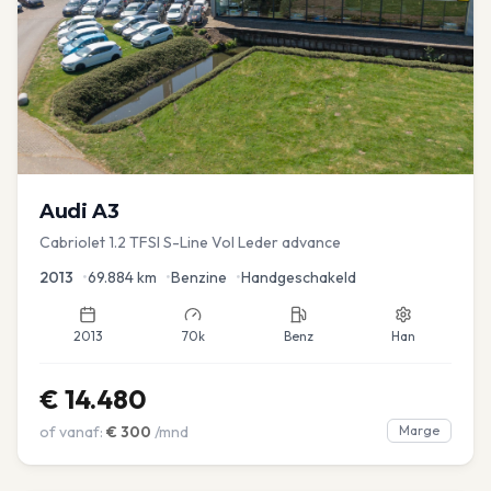
Audi
A3
Cabriolet 1.2 TFSI S-Line Vol Leder advance
2013
•
69.884
km
•
Benzine
•
Handgeschakeld
2013
70k
Benz
Han
€
14.480
of vanaf:
€
300
/mnd
Marge