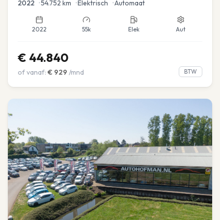
2022
•
54.752
km
•
Elektrisch
•
Automaat
2022
55k
Elek
Aut
€
44.840
of vanaf:
€
929
/mnd
BTW