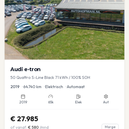
Audi
e-tron
50 Quattro S-Line Black 71 kWh / 100% SOH
2019
•
64.740
km
•
Elektrisch
•
Automaat
2019
65k
Elek
Aut
€
27.985
of vanaf:
€
580
/mnd
Marge