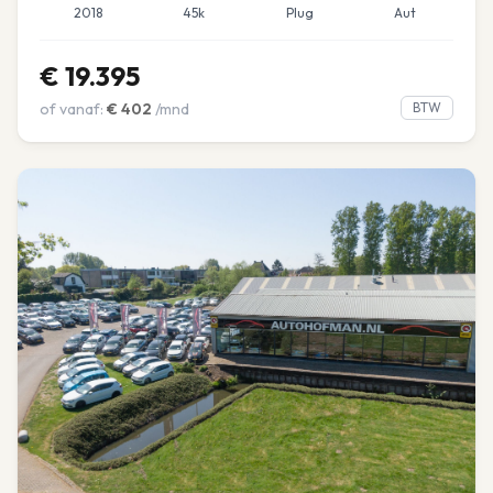
2018
45k
Plug
Aut
€
19.395
of vanaf:
€
402
/mnd
BTW