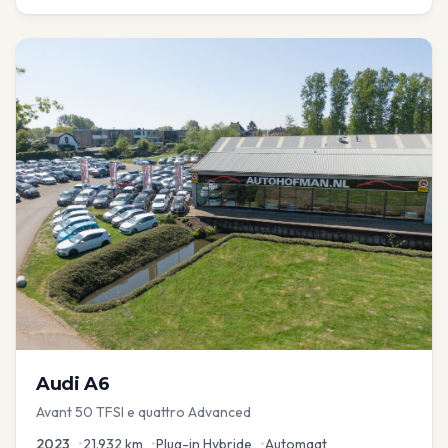
Audi
A6
Avant 50 TFSI e quattro Advanced
2023
•
21.932
km
•
Plug-in Hybride
•
Automaat