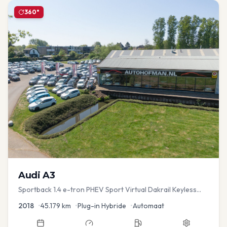
360°
Audi
A3
Sportback 1.4 e-tron PHEV Sport Virtual Dakrail Keyless
PDC v+a Stoelver
2018
•
45.179
km
•
Plug-in Hybride
•
Automaat