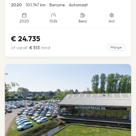
2020
•
101.747
km
•
Benzine
•
Automaat
2020
102k
Benz
Aut
€
24.735
of vanaf:
€
513
/mnd
Marge