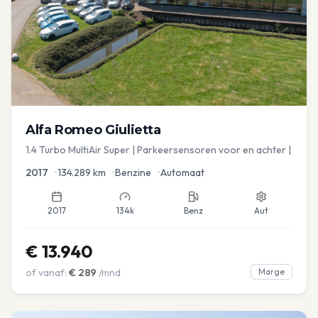
Alfa Romeo
Giulietta
1.4 Turbo MultiAir Super | Parkeersensoren voor en achter |
2017
•
134.289
km
•
Benzine
•
Automaat
2017
134k
Benz
Aut
€
13.940
of vanaf:
€
289
/mnd
Marge