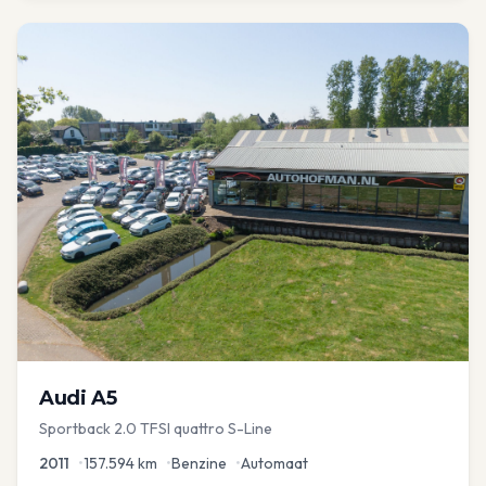
Audi
A5
Sportback 2.0 TFSI quattro S-Line
2011
•
157.594
km
•
Benzine
•
Automaat