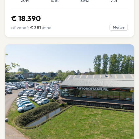
2019
106k
Benz
Aut
€
18.390
of vanaf:
€
381
/mnd
Marge