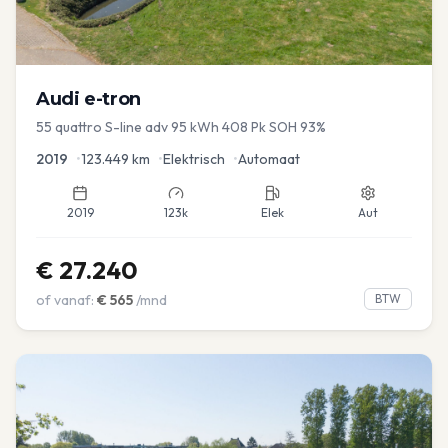
Audi
e-tron
55 quattro S-line adv 95 kWh 408 Pk SOH 93%
2019
•
123.449
km
•
Elektrisch
•
Automaat
2019
123k
Elek
Aut
€
27.240
of vanaf:
€
565
/mnd
BTW