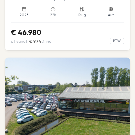
2023
22k
Plug
Aut
€
46.980
of vanaf:
€
974
/mnd
BTW