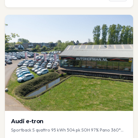
Audi
e-tron
Sportback S quattro 95 kWh 504 pk SOH 97% Pano 360°
Camera Head up El-a-klep Memory Seat