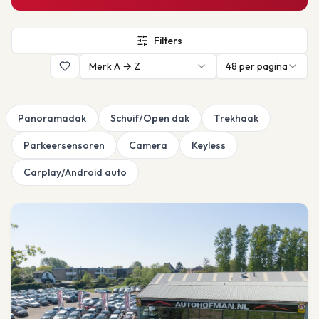
Filters
Merk A → Z
48
per pagina
Panoramadak
Schuif/Open dak
Trekhaak
Parkeersensoren
Camera
Keyless
Carplay/Android auto