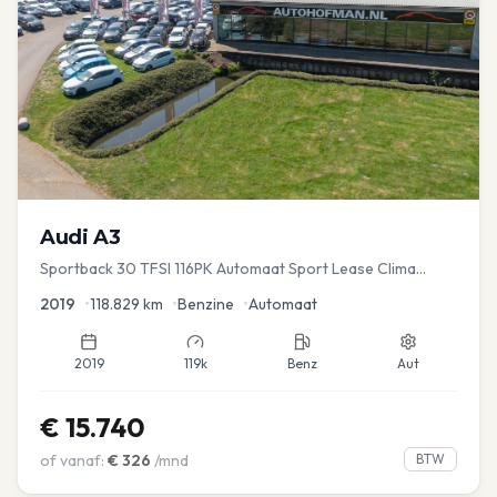
Audi
A3
Sportback 30 TFSI 116PK Automaat Sport Lease Clima
Cruise PDC
2019
•
118.829
km
•
Benzine
•
Automaat
2019
119k
Benz
Aut
€
15.740
of vanaf:
€
326
/mnd
BTW