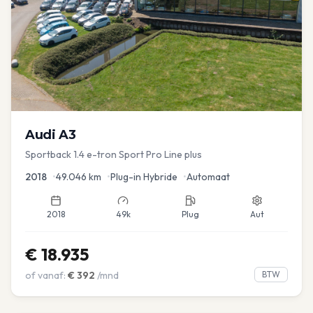
Audi
A3
Sportback 1.4 e-tron Sport Pro Line plus
2018
•
49.046
km
•
Plug-in Hybride
•
Automaat
2018
49k
Plug
Aut
€
18.935
of vanaf:
€
392
/mnd
BTW