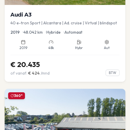
Audi
A3
40 e-tron Sport | Alcantara | Ad. cruise | Virtual | blindspot
2019
•
48.042
km
•
Hybride
•
Automaat
2019
48k
Hybr
Aut
€
20.435
of vanaf:
€
424
/mnd
BTW
360°