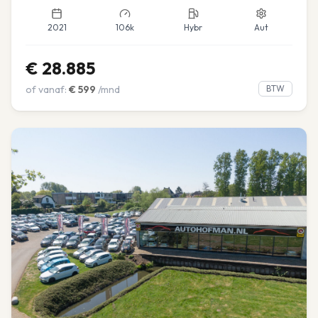
2021
106k
Hybr
Aut
€
28.885
of vanaf:
€
599
/mnd
BTW