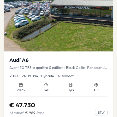
Audi
A6
Avant 50 TFSI e quattro S edition | Black Optic | Pano/schuif
| Stoelmemory | Virtual
2023
•
24.091
km
•
Hybride
•
Automaat
2023
24k
Hybr
Aut
€
47.730
of vanaf:
€
989
/mnd
BTW