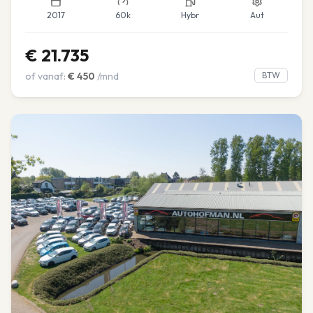
2017
60k
Hybr
Aut
€
21.735
of vanaf:
€
450
/mnd
BTW