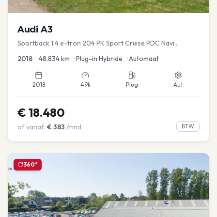
Audi
A3
Sportback 1.4 e-tron 204 PK Sport Cruise PDC Navi
Stoelver.
2018
•
48.834
km
•
Plug-in Hybride
•
Automaat
2018
49k
Plug
Aut
€
18.480
of vanaf:
€
383
/mnd
BTW
360°