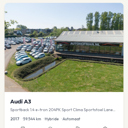
Audi
A3
Sportback 1.4 e-tron 204PK Sport Clima Sportstoel Lane
assist Navi PDC
2017
•
59.544
km
•
Hybride
•
Automaat