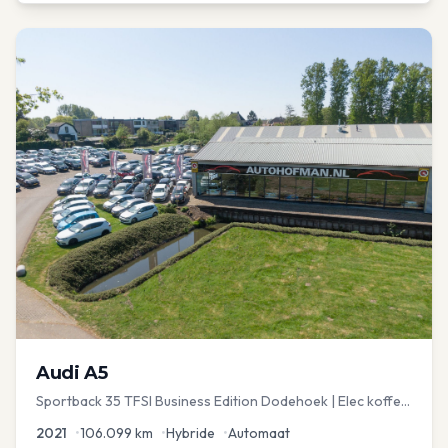
Audi
A5
Sportback 35 TFSI Business Edition Dodehoek | Elec koffer
| Adap Cruise
2021
•
106.099
km
•
Hybride
•
Automaat