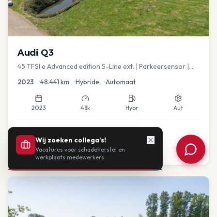
Audi
Q3
45 TFSI e Advanced edition S-Line ext. | Parkeersensor |
Navi
2023
•
48.441
km
•
Hybride
•
Automaat
2023
48k
Hybr
Aut
€
33.435
Wij zoeken collega's!
Vacatures voor schadeherstel en
of vanaf:
€
693
/mnd
BTW
werkplaats medewerkers