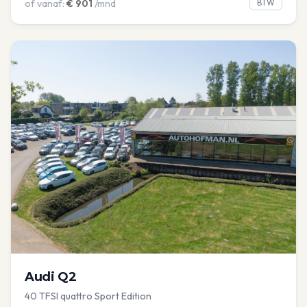
of vanaf:
€
901
/mnd
BTW
Audi
Q2
40 TFSI quattro Sport Edition