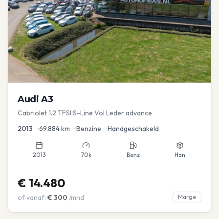
Audi
A3
Cabriolet 1.2 TFSI S-Line Vol Leder advance
2013
•
69.884
km
•
Benzine
•
Handgeschakeld
2013
70k
Benz
Han
€
14.480
of vanaf:
€
300
/mnd
Marge