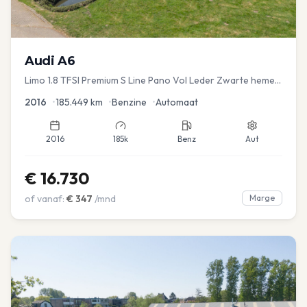
Audi
A6
Limo 1.8 TFSI Premium S Line Pano Vol Leder Zwarte hemel
Mem Seats Navi EL aKlep
2016
•
185.449
km
•
Benzine
•
Automaat
2016
185k
Benz
Aut
€
16.730
of vanaf:
€
347
/mnd
Marge