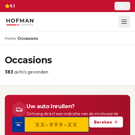
9.1
Home
/
Occasions
Occasions
383
auto's gevonden
Uw auto inruilen?
Ontvang direct een indicatie van de inruilwaarde
Bereken
NL