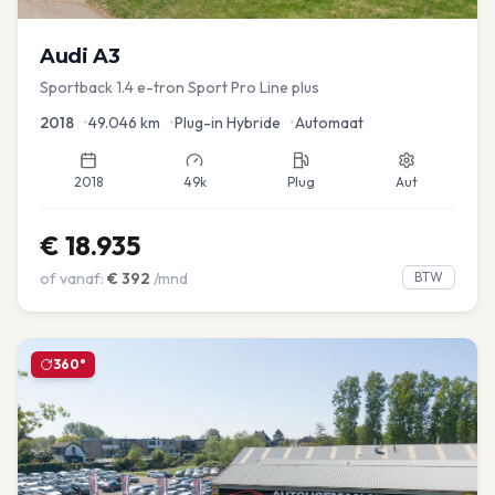
Audi
A3
Sportback 1.4 e-tron Sport Pro Line plus
2018
•
49.046
km
•
Plug-in Hybride
•
Automaat
2018
49k
Plug
Aut
€
18.935
of vanaf:
€
392
/mnd
BTW
360°