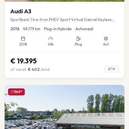
Audi
A3
Sportback 1.4 e-tron PHEV Sport Virtual Dakrail Keyless
PDC v+a Stoelver
2018
•
45.179
km
•
Plug-in Hybride
•
Automaat
2018
45k
Plug
Aut
€
19.395
of vanaf:
€
402
/mnd
BTW
360°