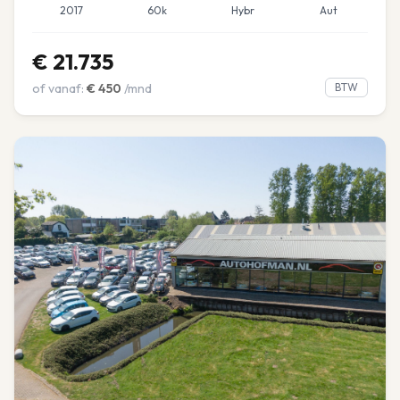
2017
60k
Hybr
Aut
€
21.735
of vanaf:
€
450
/mnd
BTW