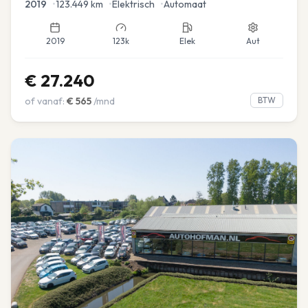
2019
•
123.449
km
•
Elektrisch
•
Automaat
2019
123k
Elek
Aut
€
27.240
of vanaf:
€
565
/mnd
BTW