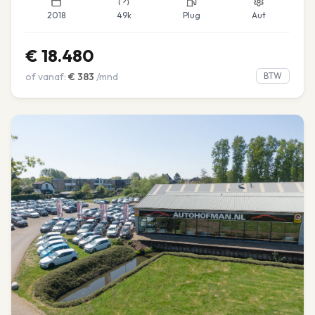
2018
49k
Plug
Aut
€
18.480
of vanaf:
€
383
/mnd
BTW