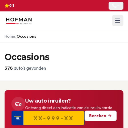
9.1
Home
/
Occasions
Occasions
378
auto's gevonden
Uw auto inruilen?
Ontvang direct een indicatie van de inruilwaarde
Bereken
NL