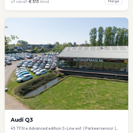
of vanaf:
€
513
/mnd
Marge
Audi
Q3
45 TFSI e Advanced edition S-Line ext. | Parkeersensor |