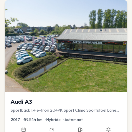
Audi
A3
Sportback 1.4 e-tron 204PK Sport Clima Sportstoel Lane
assist Navi PDC
2017
•
59.544
km
•
Hybride
•
Automaat