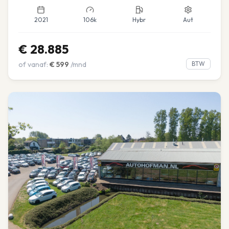
2021
106k
Hybr
Aut
€
28.885
of vanaf:
€
599
/mnd
BTW