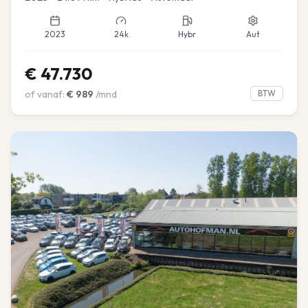
2023
24k
Hybr
Aut
€
47.730
of vanaf:
€
989
/mnd
BTW