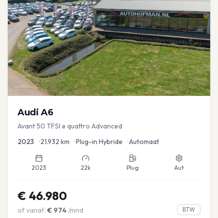
Audi
A6
Avant 50 TFSI e quattro Advanced
2023
•
21.932
km
•
Plug-in Hybride
•
Automaat
2023
22k
Plug
Aut
€
46.980
of vanaf:
€
974
/mnd
BTW