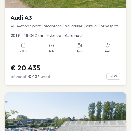
Audi
A3
40 e-tron Sport | Alcantara | Ad. cruise | Virtual | blindspot
2019
•
48.042
km
•
Hybride
•
Automaat
2019
48k
Hybr
Aut
€
20.435
of vanaf:
€
424
/mnd
BTW