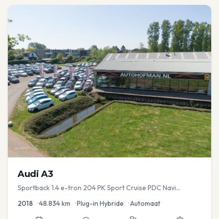
Audi
A3
Sportback 1.4 e-tron 204 PK Sport Cruise PDC Navi
Stoelver.
2018
•
48.834
km
•
Plug-in Hybride
•
Automaat