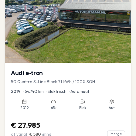
Audi
e-tron
50 Quattro S-Line Black 71 kWh / 100% SOH
2019
•
64.740
km
•
Elektrisch
•
Automaat
2019
65k
Elek
Aut
€
27.985
of vanaf:
€
580
/mnd
Marge