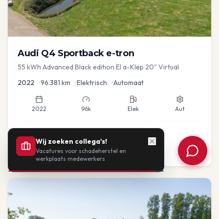
Audi
Q4 Sportback e-tron
55 kWh Advanced Black edition El a-Klep 20" Virtual
2022
•
96.381
km
•
Elektrisch
•
Automaat
2022
96k
Elek
Aut
€
26.940
Wij zoeken collega's!
Vacatures voor schadeherstel en
of vanaf:
€
558
/mnd
BTW
werkplaats medewerkers