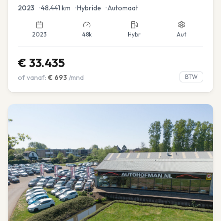
Navi
2023
•
48.441
km
•
Hybride
•
Automaat
2023
48k
Hybr
Aut
€
33.435
of vanaf:
€
693
/mnd
BTW