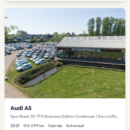
Audi
A5
Sportback 35 TFSI Business Edition Dodehoek | Elec koffer
| Adap Cruise
2021
•
106.099
km
•
Hybride
•
Automaat