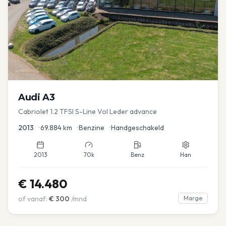
Audi
A3
Cabriolet 1.2 TFSI S-Line Vol Leder advance
2013
•
69.884
km
•
Benzine
•
Handgeschakeld
2013
70k
Benz
Han
€
14.480
of vanaf:
€
300
/mnd
Marge