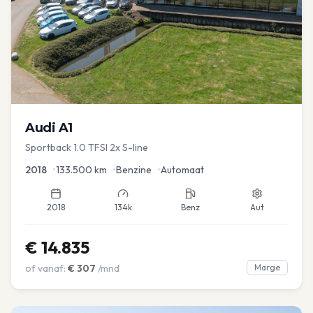
Audi
A1
Sportback 1.0 TFSI 2x S-line
2018
•
133.500
km
•
Benzine
•
Automaat
2018
134k
Benz
Aut
€
14.835
of vanaf:
€
307
/mnd
Marge