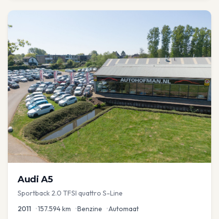
Audi
A5
Sportback 2.0 TFSI quattro S-Line
2011
•
157.594
km
•
Benzine
•
Automaat