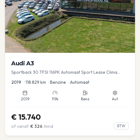
Audi
A3
Sportback 30 TFSI 116PK Automaat Sport Lease Clima
Cruise PDC
2019
•
118.829
km
•
Benzine
•
Automaat
2019
119k
Benz
Aut
€
15.740
of vanaf:
€
326
/mnd
BTW