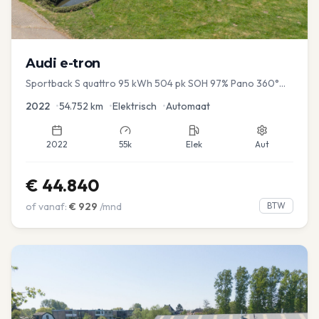
Audi
e-tron
Sportback S quattro 95 kWh 504 pk SOH 97% Pano 360°
Camera Head up El-a-klep Memory Seat
2022
•
54.752
km
•
Elektrisch
•
Automaat
2022
55k
Elek
Aut
€
44.840
of vanaf:
€
929
/mnd
BTW