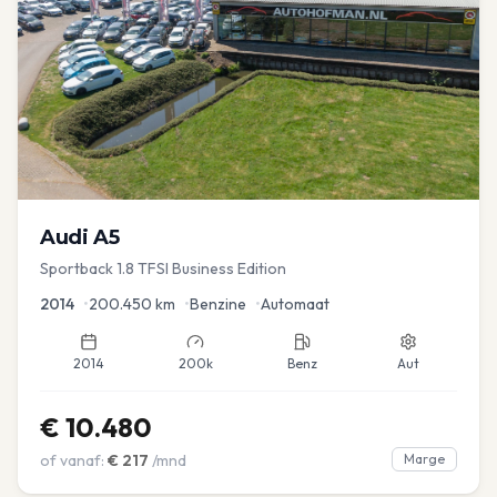
Audi
A5
Sportback 1.8 TFSI Business Edition
2014
•
200.450
km
•
Benzine
•
Automaat
2014
200k
Benz
Aut
€
10.480
of vanaf:
€
217
/mnd
Marge