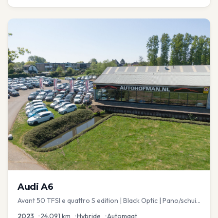
Audi
A6
Avant 50 TFSI e quattro S edition | Black Optic | Pano/schuif
| Stoelmemory | Virtual
2023
•
24.091
km
•
Hybride
•
Automaat