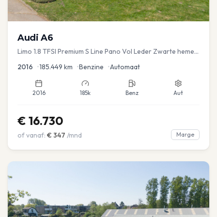
Audi
A6
Limo 1.8 TFSI Premium S Line Pano Vol Leder Zwarte hemel
Mem Seats Navi EL aKlep
2016
•
185.449
km
•
Benzine
•
Automaat
2016
185k
Benz
Aut
€
16.730
of vanaf:
€
347
/mnd
Marge