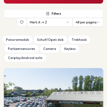
Filters
Merk A → Z
48
per pagina
Panoramadak
Schuif/Open dak
Trekhaak
Parkeersensoren
Camera
Keyless
Carplay/Android auto