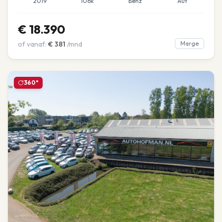
2019
106k
Benz
Aut
€
18.390
of vanaf:
€
381
/mnd
Marge
360°