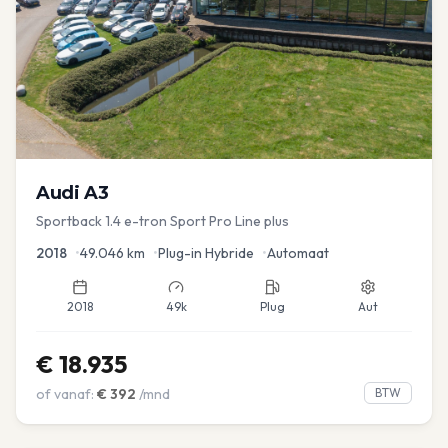
Audi
A3
Sportback 1.4 e-tron Sport Pro Line plus
2018
•
49.046
km
•
Plug-in Hybride
•
Automaat
2018
49k
Plug
Aut
€
18.935
of vanaf:
€
392
/mnd
BTW