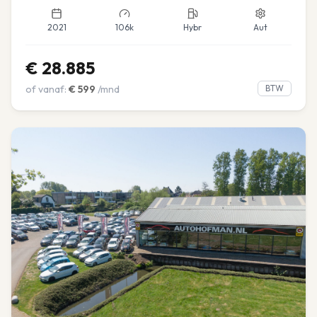
2021
106k
Hybr
Aut
€
28.885
of vanaf:
€
599
/mnd
BTW