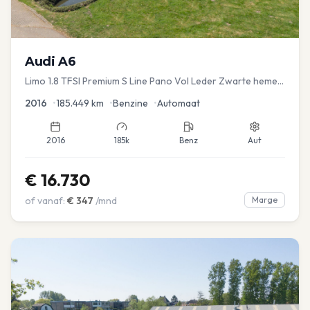
Audi
A6
Limo 1.8 TFSI Premium S Line Pano Vol Leder Zwarte hemel
Mem Seats Navi EL aKlep
2016
•
185.449
km
•
Benzine
•
Automaat
2016
185k
Benz
Aut
€
16.730
of vanaf:
€
347
/mnd
Marge