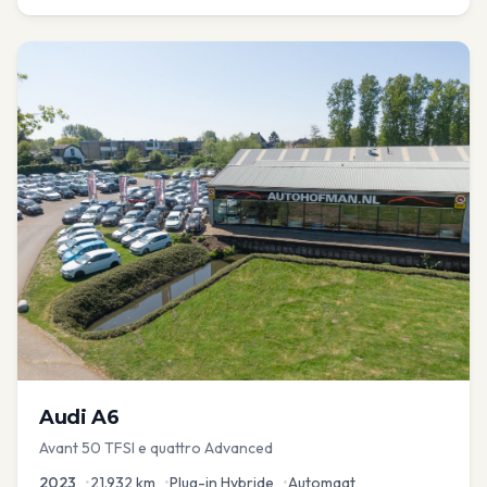
Audi
A6
Avant 50 TFSI e quattro Advanced
2023
•
21.932
km
•
Plug-in Hybride
•
Automaat