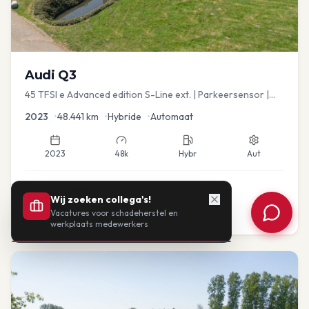
Audi
Q3
45 TFSI e Advanced edition S-Line ext. | Parkeersensor |
Navi
2023
•
48.441
km
•
Hybride
•
Automaat
2023
48k
Hybr
Aut
€
33.435
Wij zoeken collega's!
Vacatures voor schadeherstel en
of vanaf:
€
693
/mnd
BTW
werkplaats medewerkers