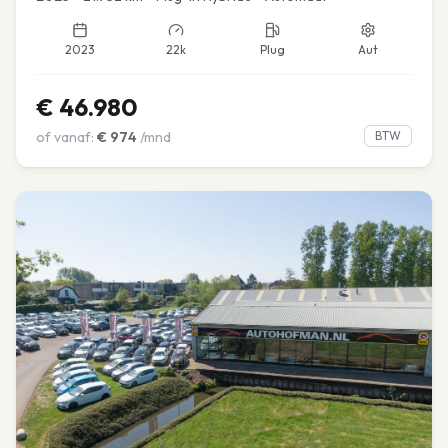
2023
22k
Plug
Aut
€
46.980
of vanaf:
€
974
/mnd
BTW