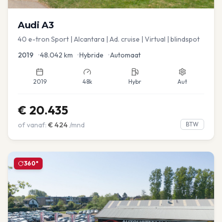
Audi
A3
40 e-tron Sport | Alcantara | Ad. cruise | Virtual | blindspot
2019
•
48.042
km
•
Hybride
•
Automaat
2019
48k
Hybr
Aut
€
20.435
of vanaf:
€
424
/mnd
BTW
360°