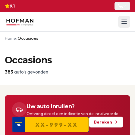
9.1
Home
/
Occasions
Occasions
383
auto's gevonden
Uw auto inruilen?
Ontvang direct een indicatie van de inruilwaarde
Bereken
NL