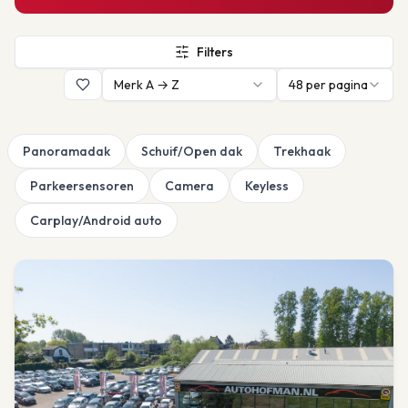
Filters
Merk A → Z
48
per pagina
Panoramadak
Schuif/Open dak
Trekhaak
Parkeersensoren
Camera
Keyless
Carplay/Android auto