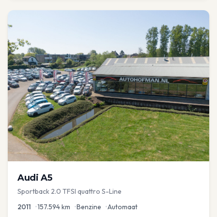
Audi
A5
Sportback 2.0 TFSI quattro S-Line
2011
•
157.594
km
•
Benzine
•
Automaat