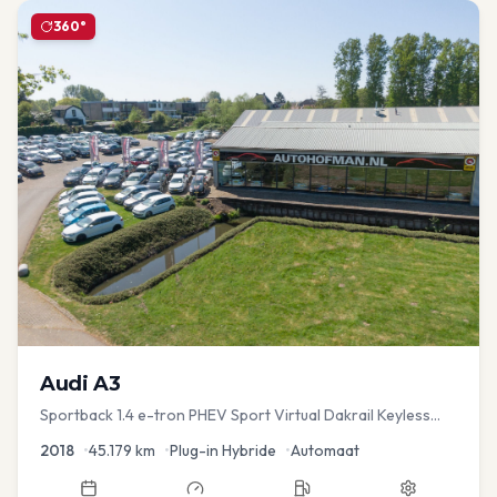
360°
Audi
A3
Sportback 1.4 e-tron PHEV Sport Virtual Dakrail Keyless
PDC v+a Stoelver
2018
•
45.179
km
•
Plug-in Hybride
•
Automaat