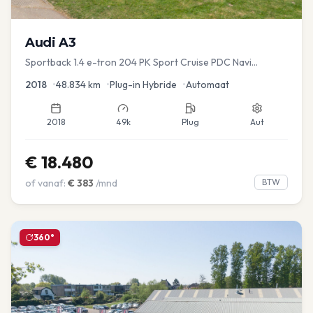
Audi
A3
Sportback 1.4 e-tron 204 PK Sport Cruise PDC Navi
Stoelver.
2018
•
48.834
km
•
Plug-in Hybride
•
Automaat
2018
49k
Plug
Aut
€
18.480
of vanaf:
€
383
/mnd
BTW
360°