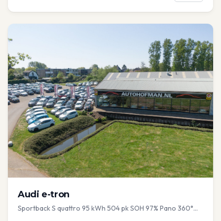
Audi
e-tron
Sportback S quattro 95 kWh 504 pk SOH 97% Pano 360°
Camera Head up El-a-klep Memory Seat