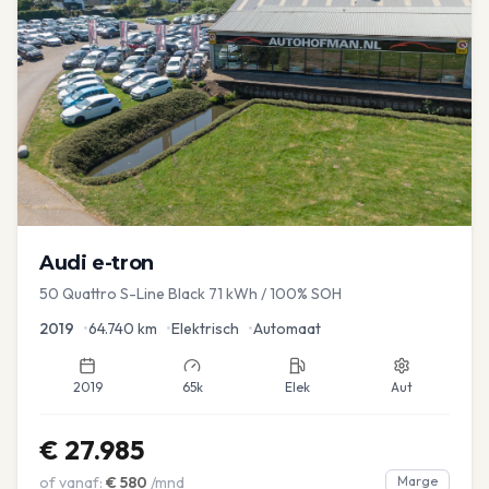
Audi
e-tron
50 Quattro S-Line Black 71 kWh / 100% SOH
2019
•
64.740
km
•
Elektrisch
•
Automaat
2019
65k
Elek
Aut
€
27.985
of vanaf:
€
580
/mnd
Marge