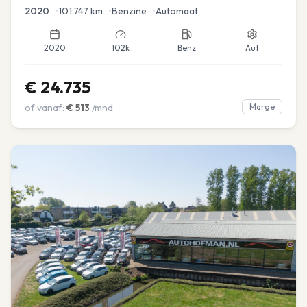
2020
•
101.747
km
•
Benzine
•
Automaat
2020
102k
Benz
Aut
€
24.735
of vanaf:
€
513
/mnd
Marge