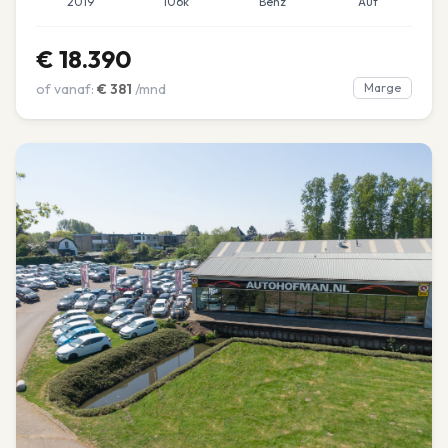
2019
106k
Benz
Aut
€
18.390
of vanaf:
€
381
/mnd
Marge