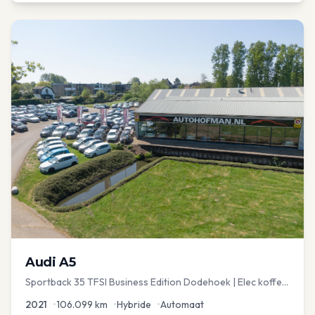
Audi
A5
Sportback 35 TFSI Business Edition Dodehoek | Elec koffer
| Adap Cruise
2021
•
106.099
km
•
Hybride
•
Automaat