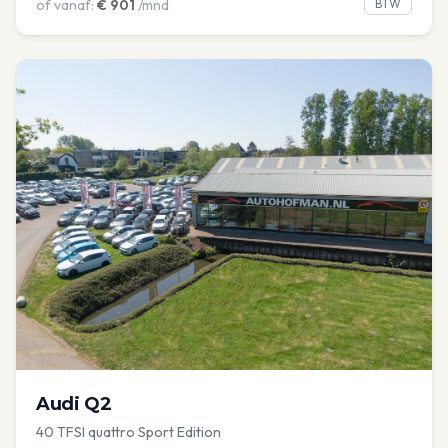
of vanaf:
€
901
/mnd
BTW
Audi
Q2
40 TFSI quattro Sport Edition