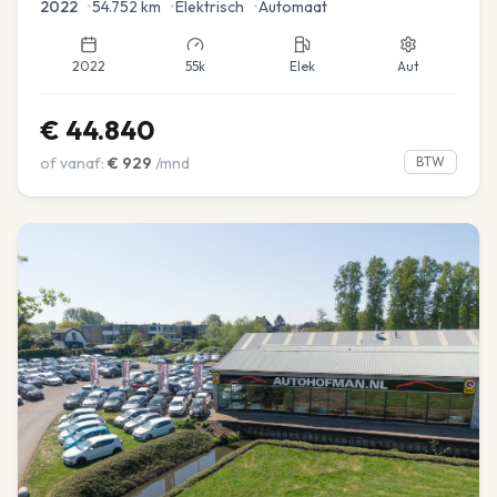
2022
•
54.752
km
•
Elektrisch
•
Automaat
2022
55k
Elek
Aut
€
44.840
of vanaf:
€
929
/mnd
BTW