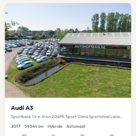
Audi
A3
Sportback 1.4 e-tron 204PK Sport Clima Sportstoel Lane
assist Navi PDC
2017
•
59.544
km
•
Hybride
•
Automaat