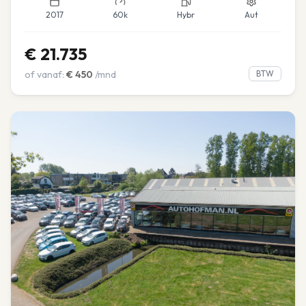
2017
60k
Hybr
Aut
€
21.735
of vanaf:
€
450
/mnd
BTW