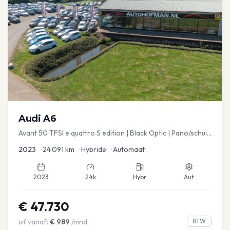
Audi
A6
Avant 50 TFSI e quattro S edition | Black Optic | Pano/schuif
| Stoelmemory | Virtual
2023
•
24.091
km
•
Hybride
•
Automaat
2023
24k
Hybr
Aut
€
47.730
of vanaf:
€
989
/mnd
BTW