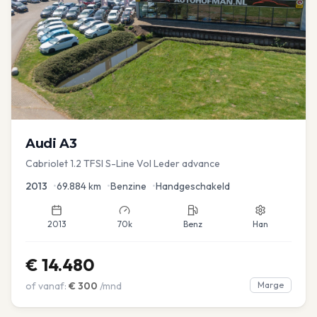
Audi
A3
Cabriolet 1.2 TFSI S-Line Vol Leder advance
2013
•
69.884
km
•
Benzine
•
Handgeschakeld
2013
70k
Benz
Han
€
14.480
of vanaf:
€
300
/mnd
Marge