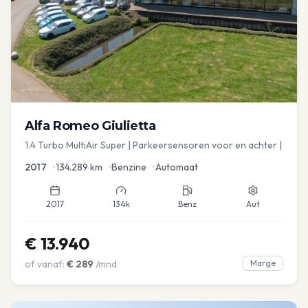
Alfa Romeo
Giulietta
1.4 Turbo MultiAir Super | Parkeersensoren voor en achter |
2017
•
134.289
km
•
Benzine
•
Automaat
2017
134k
Benz
Aut
€
13.940
of vanaf:
€
289
/mnd
Marge