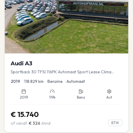
Audi
A3
Sportback 30 TFSI 116PK Automaat Sport Lease Clima
Cruise PDC
2019
•
118.829
km
•
Benzine
•
Automaat
2019
119k
Benz
Aut
€
15.740
of vanaf:
€
326
/mnd
BTW