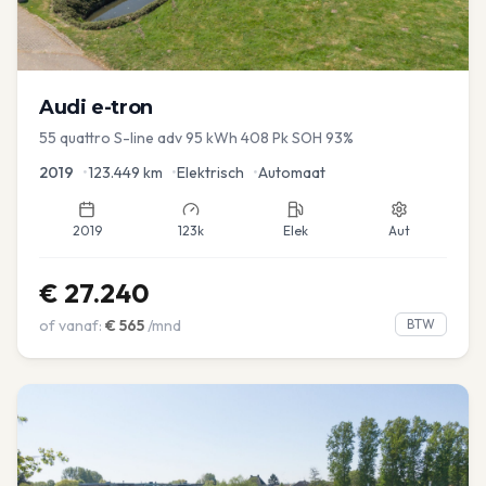
Audi
e-tron
55 quattro S-line adv 95 kWh 408 Pk SOH 93%
2019
•
123.449
km
•
Elektrisch
•
Automaat
2019
123k
Elek
Aut
€
27.240
of vanaf:
€
565
/mnd
BTW