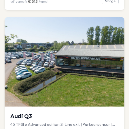
of vanaf:
€
513
/mnd
Marge
Audi
Q3
45 TFSI e Advanced edition S-Line ext. | Parkeersensor |