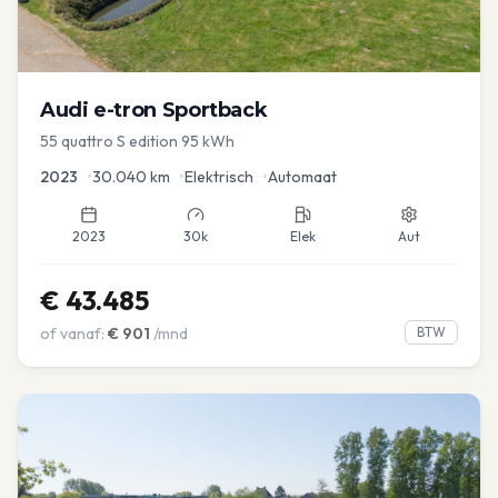
Audi
e-tron Sportback
55 quattro S edition 95 kWh
2023
•
30.040
km
•
Elektrisch
•
Automaat
2023
30k
Elek
Aut
€
43.485
of vanaf:
€
901
/mnd
BTW