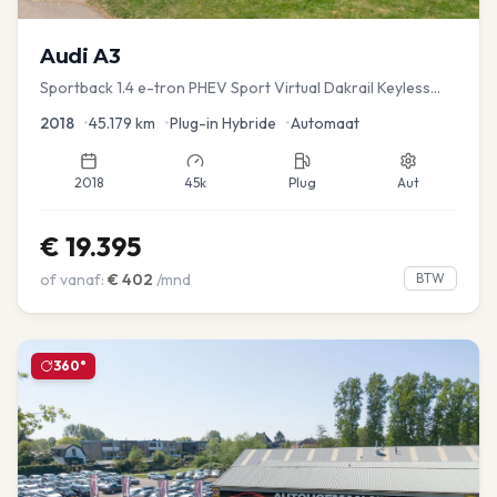
Audi
A3
Sportback 1.4 e-tron PHEV Sport Virtual Dakrail Keyless
PDC v+a Stoelver
2018
•
45.179
km
•
Plug-in Hybride
•
Automaat
2018
45k
Plug
Aut
€
19.395
of vanaf:
€
402
/mnd
BTW
360°