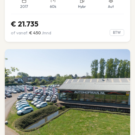
2017
60k
Hybr
Aut
€
21.735
of vanaf:
€
450
/mnd
BTW