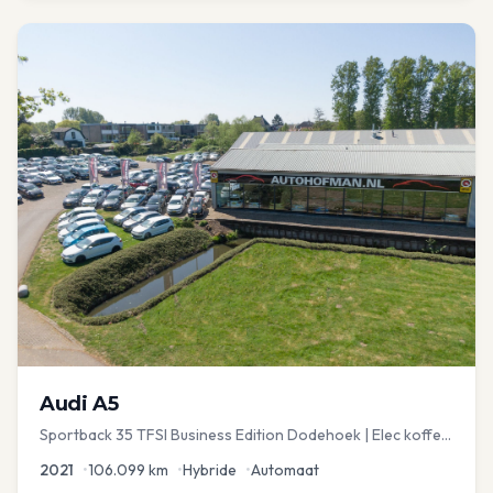
Audi
A5
Sportback 35 TFSI Business Edition Dodehoek | Elec koffer
| Adap Cruise
2021
•
106.099
km
•
Hybride
•
Automaat