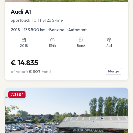
Audi
A1
Sportback 1.0 TFSI 2x S-line
2018
•
133.500
km
•
Benzine
•
Automaat
2018
134k
Benz
Aut
€
14.835
of vanaf:
€
307
/mnd
Marge
360°