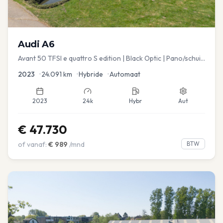
Audi
A6
Avant 50 TFSI e quattro S edition | Black Optic | Pano/schuif
| Stoelmemory | Virtual
2023
•
24.091
km
•
Hybride
•
Automaat
2023
24k
Hybr
Aut
€
47.730
of vanaf:
€
989
/mnd
BTW