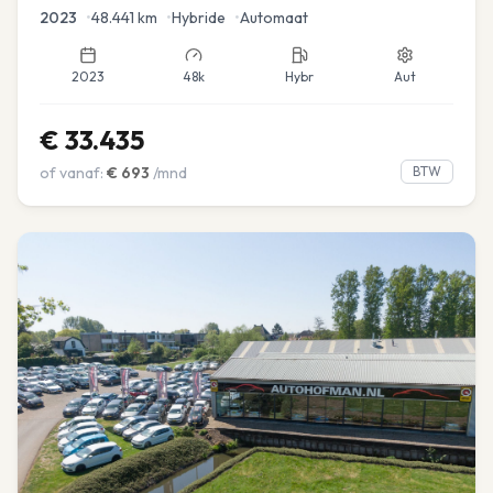
Navi
2023
•
48.441
km
•
Hybride
•
Automaat
2023
48k
Hybr
Aut
€
33.435
of vanaf:
€
693
/mnd
BTW