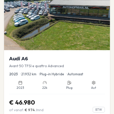
Audi
A6
Avant 50 TFSI e quattro Advanced
2023
•
21.932
km
•
Plug-in Hybride
•
Automaat
2023
22k
Plug
Aut
€
46.980
of vanaf:
€
974
/mnd
BTW