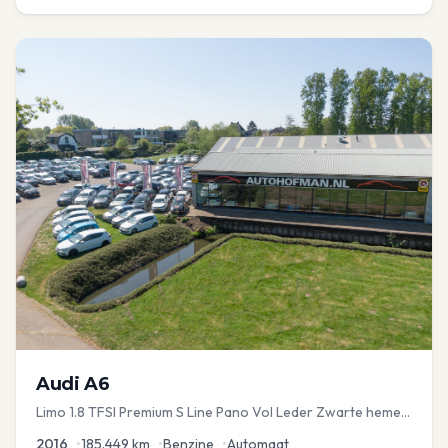
Audi
A6
Limo 1.8 TFSI Premium S Line Pano Vol Leder Zwarte hemel
Mem Seats Navi EL aKlep
2016
•
185.449
km
•
Benzine
•
Automaat