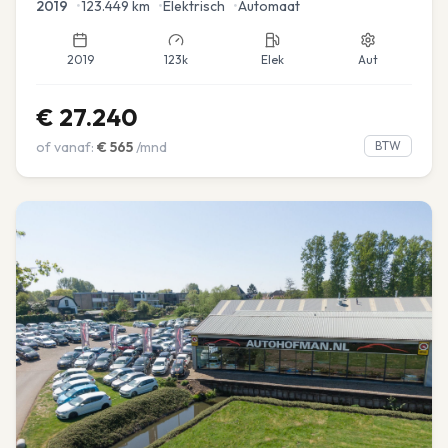
2019
•
123.449
km
•
Elektrisch
•
Automaat
2019
123k
Elek
Aut
€
27.240
of vanaf:
€
565
/mnd
BTW