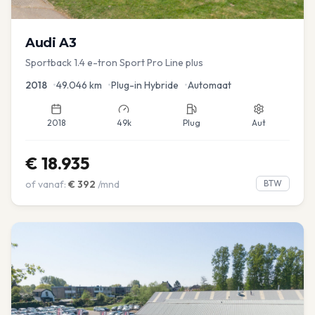
Audi
A3
Sportback 1.4 e-tron Sport Pro Line plus
2018
•
49.046
km
•
Plug-in Hybride
•
Automaat
2018
49k
Plug
Aut
€
18.935
of vanaf:
€
392
/mnd
BTW