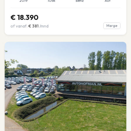
2019
106k
Benz
Aut
€
18.390
of vanaf:
€
381
/mnd
Marge