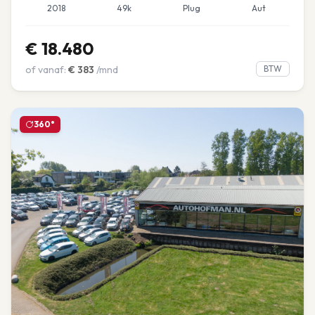
2018
49k
Plug
Aut
€
18.480
of vanaf:
€
383
/mnd
BTW
360°