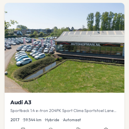
Audi
A3
Sportback 1.4 e-tron 204PK Sport Clima Sportstoel Lane
assist Navi PDC
2017
•
59.544
km
•
Hybride
•
Automaat