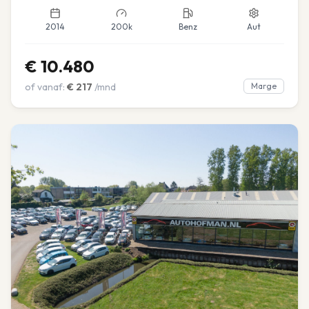
2014
200k
Benz
Aut
€
10.480
of vanaf:
€
217
/mnd
Marge