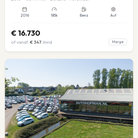
2016
185k
Benz
Aut
€
16.730
of vanaf:
€
347
/mnd
Marge