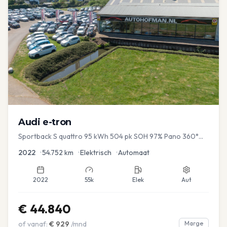
Audi
e-tron
Sportback S quattro 95 kWh 504 pk SOH 97% Pano 360°
Camera Head up El-a-klep Memory Seat
2022
•
54.752
km
•
Elektrisch
•
Automaat
2022
55k
Elek
Aut
€
44.840
of vanaf:
€
929
/mnd
Marge