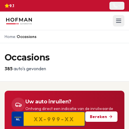
9.1
Home
/
Occasions
Occasions
385
auto's gevonden
Uw auto inruilen?
Ontvang direct een indicatie van de inruilwaarde
Bereken
NL