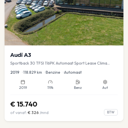
Audi
A3
Sportback 30 TFSI 116PK Automaat Sport Lease Clima
Cruise PDC
2019
•
118.829
km
•
Benzine
•
Automaat
2019
119k
Benz
Aut
€
15.740
of vanaf:
€
326
/mnd
BTW