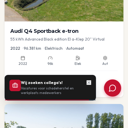
Audi
Q4 Sportback e-tron
55 kWh Advanced Black edition El a-Klep 20" Virtual
2022
•
96.381
km
•
Elektrisch
•
Automaat
2022
96k
Elek
Aut
€
26.940
Wij zoeken collega's!
Vacatures voor schadeherstel en
of vanaf:
€
558
/mnd
BTW
werkplaats medewerkers