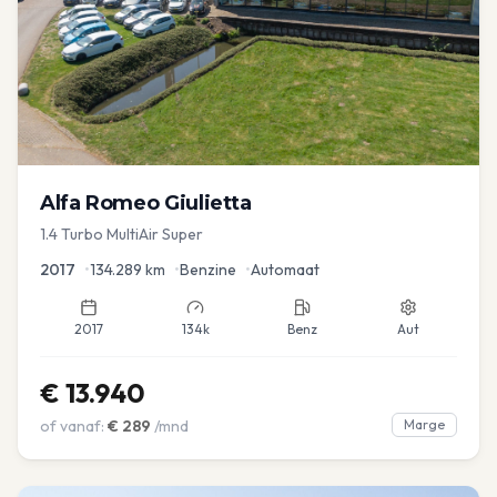
Alfa Romeo
Giulietta
1.4 Turbo MultiAir Super
2017
•
134.289
km
•
Benzine
•
Automaat
2017
134k
Benz
Aut
€
13.940
of vanaf:
€
289
/mnd
Marge