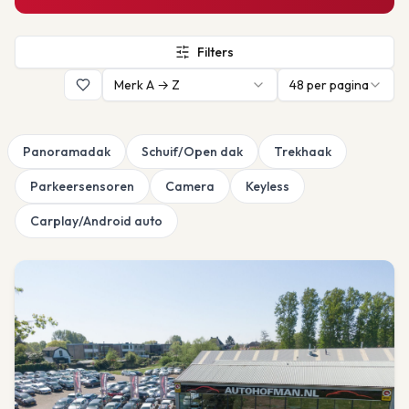
Filters
Merk A → Z
48
per pagina
Panoramadak
Schuif/Open dak
Trekhaak
Parkeersensoren
Camera
Keyless
Carplay/Android auto