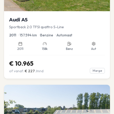
Audi
A5
Sportback 2.0 TFSI quattro S-Line
2011
•
157.594
km
•
Benzine
•
Automaat
2011
158k
Benz
Aut
€
10.965
of vanaf:
€
227
/mnd
Marge