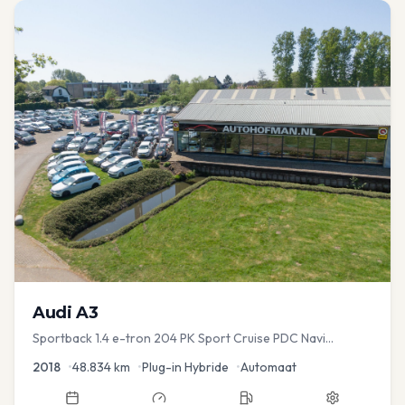
Audi
A3
Sportback 1.4 e-tron 204 PK Sport Cruise PDC Navi
Stoelver.
2018
•
48.834
km
•
Plug-in Hybride
•
Automaat