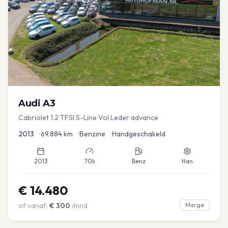
Audi
A3
Cabriolet 1.2 TFSI S-Line Vol Leder advance
2013
•
69.884
km
•
Benzine
•
Handgeschakeld
2013
70k
Benz
Han
€
14.480
of vanaf:
€
300
/mnd
Marge