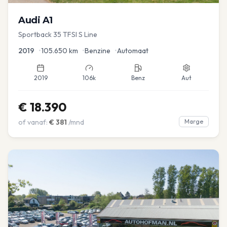
Audi
A1
Sportback 35 TFSI S Line
2019
•
105.650
km
•
Benzine
•
Automaat
2019
106k
Benz
Aut
€
18.390
of vanaf:
€
381
/mnd
Marge