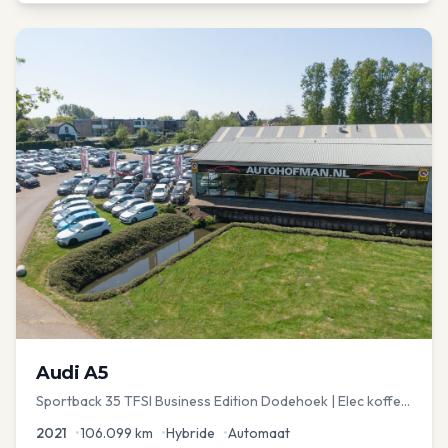
Audi
A5
Sportback 35 TFSI Business Edition Dodehoek | Elec koffer
| Adap Cruise
2021
•
106.099
km
•
Hybride
•
Automaat