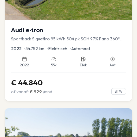
Audi
e-tron
Sportback S quattro 95 kWh 504 pk SOH 97% Pano 360°
Camera Head up El-a-klep Memory Seat
2022
•
54.752
km
•
Elektrisch
•
Automaat
2022
55k
Elek
Aut
€
44.840
of vanaf:
€
929
/mnd
BTW