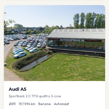
Audi
A5
Sportback 2.0 TFSI quattro S-Line
2011
•
157.594
km
•
Benzine
•
Automaat