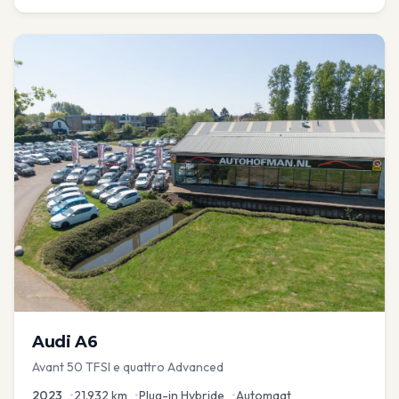
Audi
A6
Avant 50 TFSI e quattro Advanced
2023
•
21.932
km
•
Plug-in Hybride
•
Automaat