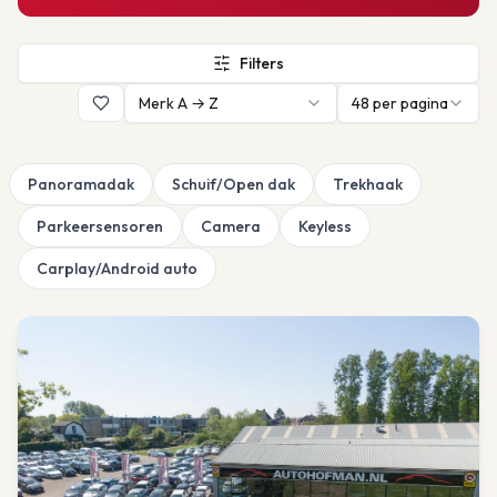
Filters
Merk A → Z
48
per pagina
Panoramadak
Schuif/Open dak
Trekhaak
Parkeersensoren
Camera
Keyless
Carplay/Android auto