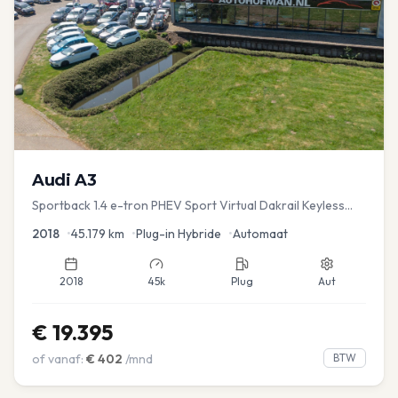
Audi
A3
Sportback 1.4 e-tron PHEV Sport Virtual Dakrail Keyless
PDC v+a Stoelver
2018
•
45.179
km
•
Plug-in Hybride
•
Automaat
2018
45k
Plug
Aut
€
19.395
of vanaf:
€
402
/mnd
BTW