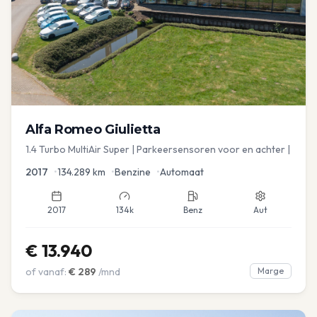
Alfa Romeo
Giulietta
1.4 Turbo MultiAir Super | Parkeersensoren voor en achter |
2017
•
134.289
km
•
Benzine
•
Automaat
2017
134k
Benz
Aut
€
13.940
of vanaf:
€
289
/mnd
Marge