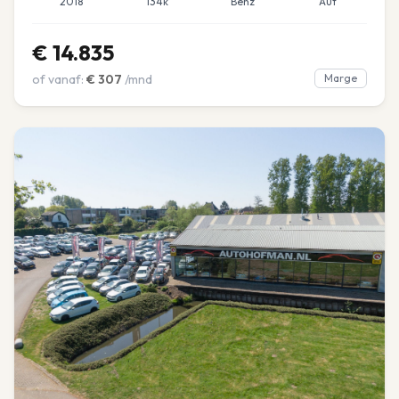
2018
134k
Benz
Aut
€
14.835
of vanaf:
€
307
/mnd
Marge