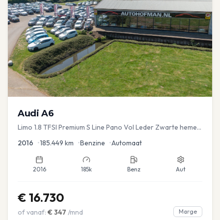
Audi
A6
Limo 1.8 TFSI Premium S Line Pano Vol Leder Zwarte hemel
Mem Seats Navi EL aKlep
2016
•
185.449
km
•
Benzine
•
Automaat
2016
185k
Benz
Aut
€
16.730
of vanaf:
€
347
/mnd
Marge