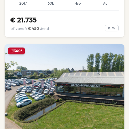
2017
60k
Hybr
Aut
€
21.735
of vanaf:
€
450
/mnd
BTW
360°