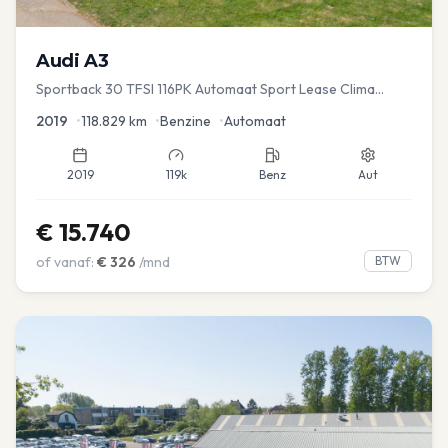
Audi
A3
Sportback 30 TFSI 116PK Automaat Sport Lease Clima
Cruise PDC
2019
•
118.829
km
•
Benzine
•
Automaat
2019
119k
Benz
Aut
€
15.740
of vanaf:
€
326
/mnd
BTW