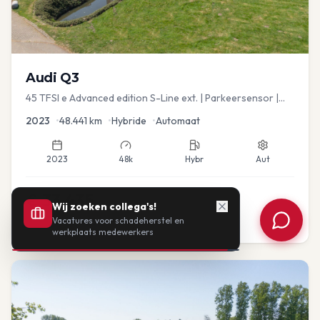
Audi
Q3
45 TFSI e Advanced edition S-Line ext. | Parkeersensor |
Navi
2023
•
48.441
km
•
Hybride
•
Automaat
2023
48k
Hybr
Aut
€
33.435
Wij zoeken collega's!
Vacatures voor schadeherstel en
of vanaf:
€
693
/mnd
BTW
werkplaats medewerkers