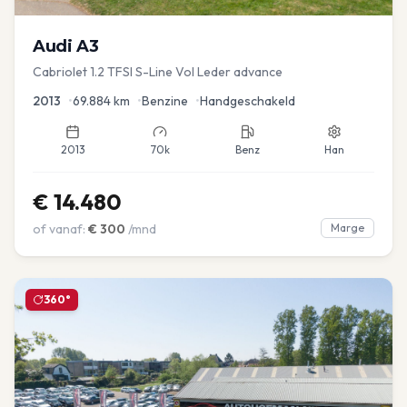
Audi
A3
Cabriolet 1.2 TFSI S-Line Vol Leder advance
2013
•
69.884
km
•
Benzine
•
Handgeschakeld
2013
70k
Benz
Han
€
14.480
of vanaf:
€
300
/mnd
Marge
360°