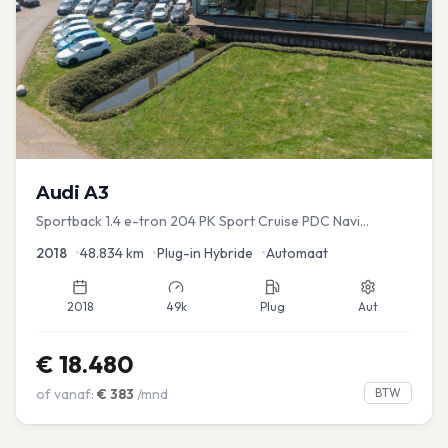
Audi
A3
Sportback 1.4 e-tron 204 PK Sport Cruise PDC Navi
Stoelver.
2018
•
48.834
km
•
Plug-in Hybride
•
Automaat
2018
49k
Plug
Aut
€
18.480
of vanaf:
€
383
/mnd
BTW