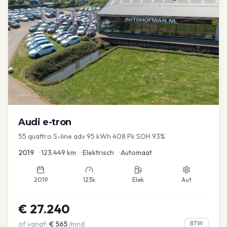
Audi
e-tron
55 quattro S-line adv 95 kWh 408 Pk SOH 93%
2019
•
123.449
km
•
Elektrisch
•
Automaat
2019
123k
Elek
Aut
€
27.240
of vanaf:
€
565
/mnd
BTW