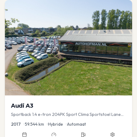
Audi
A3
Sportback 1.4 e-tron 204PK Sport Clima Sportstoel Lane
assist Navi PDC
2017
•
59.544
km
•
Hybride
•
Automaat