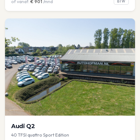
of vanaf:
€
901
/mnd
BTW
Audi
Q2
40 TFSI quattro Sport Edition