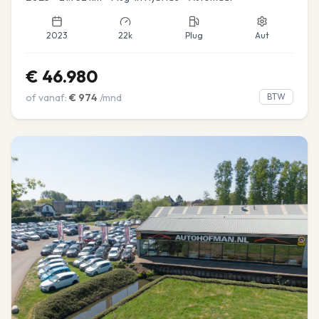
2023
22k
Plug
Aut
€
46.980
of vanaf:
€
974
/mnd
BTW