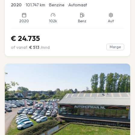
2020
•
101.747
km
•
Benzine
•
Automaat
2020
102k
Benz
Aut
€
24.735
of vanaf:
€
513
/mnd
Marge