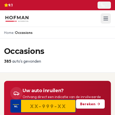
9.1
Home
/
Occasions
Occasions
385
auto's gevonden
Uw auto inruilen?
Ontvang direct een indicatie van de inruilwaarde
Bereken
NL