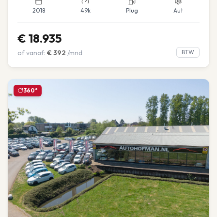
2018
49k
Plug
Aut
€
18.935
of vanaf:
€
392
/mnd
BTW
360°