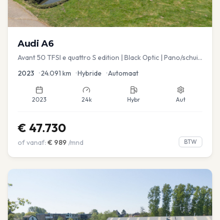
Audi
A6
Avant 50 TFSI e quattro S edition | Black Optic | Pano/schuif
| Stoelmemory | Virtual
2023
•
24.091
km
•
Hybride
•
Automaat
2023
24k
Hybr
Aut
€
47.730
of vanaf:
€
989
/mnd
BTW