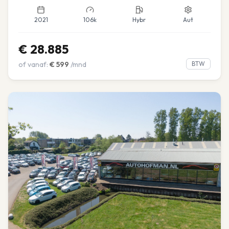
2021
106k
Hybr
Aut
€
28.885
of vanaf:
€
599
/mnd
BTW