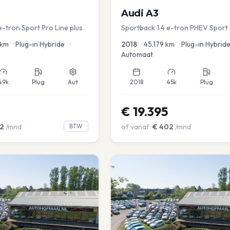
Audi
A3
e-tron Sport Pro Line plus
Sportback 1.4 e-tron PHEV Sport 
Dakrail Keyless PDC v+a Stoelver
km
•
Plug-in Hybride
•
2018
•
45.179
km
•
Plug-in Hybrid
Automaat
49k
Plug
Aut
2018
45k
Plug
€
19.395
2
/mnd
BTW
of vanaf:
€
402
/mnd