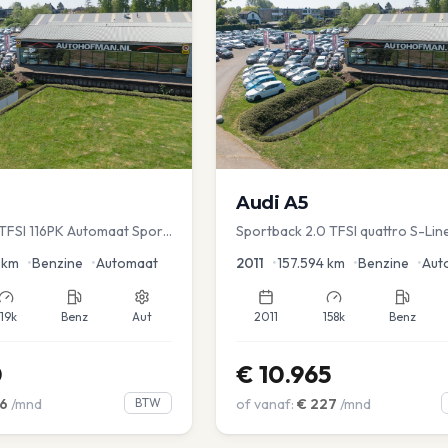
Audi
A5
TFSI 116PK Automaat Sport
Sportback 2.0 TFSI quattro S-Lin
ruise PDC
km
•
Benzine
•
Automaat
2011
•
157.594
km
•
Benzine
•
Aut
119k
Benz
Aut
2011
158k
Benz
0
€
10.965
6
/mnd
BTW
of vanaf:
€
227
/mnd