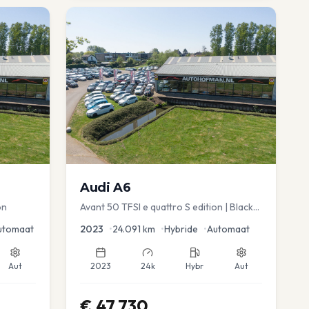
Audi
A6
on
Avant 50 TFSI e quattro S edition | Black
Optic | Pano/schuif | Stoelmemory |
utomaat
2023
•
24.091
km
•
Hybride
•
Automaat
Virtual
Aut
2023
24k
Hybr
Aut
€
47.730