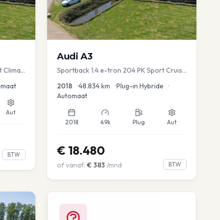
Audi
A3
t Clima
Sportback 1.4 e-tron 204 PK Sport Cruise
PDC Navi Stoelver.
omaat
2018
•
48.834
km
•
Plug-in Hybride
•
Automaat
Aut
2018
49k
Plug
Aut
€
18.480
BTW
of vanaf:
€
383
/mnd
BTW