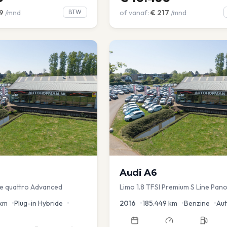
9
/mnd
BTW
of vanaf:
€
217
/mnd
Audi
A6
 e quattro Advanced
Limo 1.8 TFSI Premium S Line Pano
Leder Zwarte hemel Mem Seats N
km
•
Plug-in Hybride
•
2016
•
185.449
km
•
Benzine
•
Au
aKlep