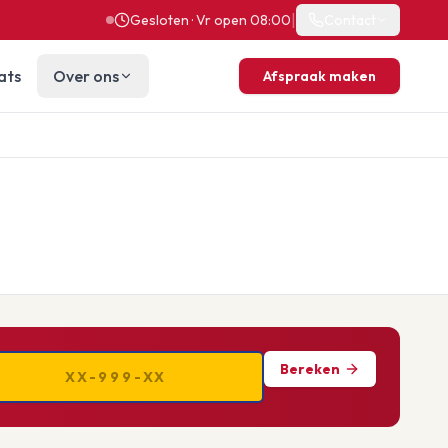
|
Gesloten · Vr open 08:00
Contact
ats
Over ons
Afspraak maken
Bereken