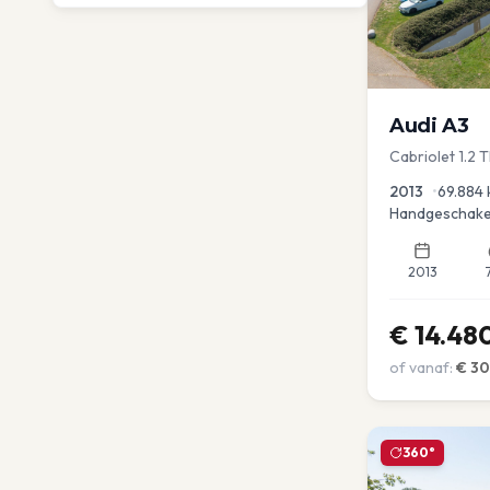
Audi
A3
Cabriolet 1.2 
advance
2013
•
69.884
Handgeschake
2013
€
14.48
of vanaf:
€
3
360°