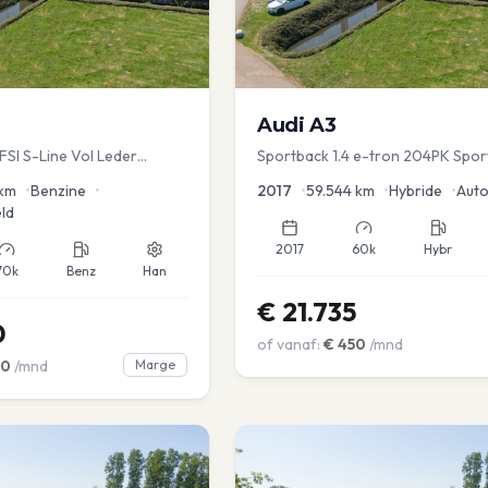
Audi
A3
TFSI S-Line Vol Leder
Sportback 1.4 e-tron 204PK Spor
Sportstoel Lane assist Navi PDC
km
•
Benzine
•
2017
•
59.544
km
•
Hybride
•
Aut
ld
2017
60k
Hybr
70k
Benz
Han
€
21.735
0
of vanaf:
€
450
/mnd
00
/mnd
Marge