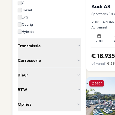
C
Audi
A3
Diesel
Sportback 1.4 
LPG
2018
•
49.046
Overig
Automaat
Hybride
2018
Transmissie
€
18.935
Carrosserie
of vanaf:
€
39
Kleur
360°
BTW
Opties