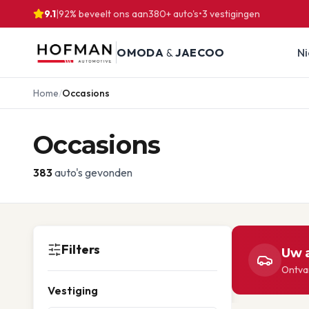
9.1
|
92% beveelt ons aan
380
+ auto's
•
3
vestigingen
OMODA
&
JAECOO
N
Home
/
Occasions
Occasions
383
auto's gevonden
Filters
Uw a
Ontvan
Vestiging