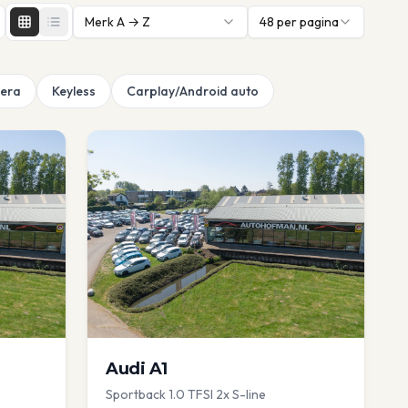
Merk A → Z
48
per pagina
era
Keyless
Carplay/Android auto
Audi
A1
Sportback 1.0 TFSI 2x S-line