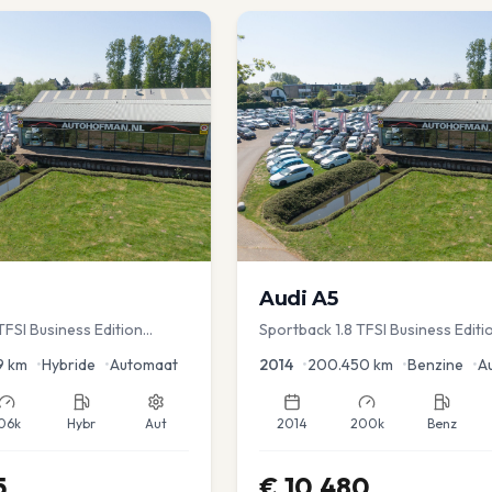
Audi
A5
FSI Business Edition
Sportback 1.8 TFSI Business Editi
c koffer | Adap Cruise
9
km
•
Hybride
•
Automaat
2014
•
200.450
km
•
Benzine
•
A
06k
Hybr
Aut
2014
200k
Benz
5
€
10.480