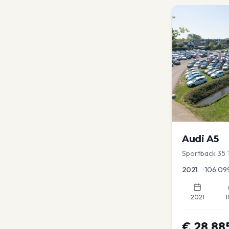
Audi
A5
Sportback 35 T
Dodehoek | Ele
2021
•
106.09
2021
1
€
28.88