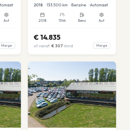
tomaat
2018
•
133.500
km
•
Benzine
•
Automaat
Aut
2018
134k
Benz
Aut
€
14.835
Marge
of vanaf:
€
307
/mnd
Marge