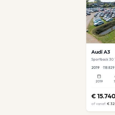
Audi
A3
Sportback 30 
Lease Clima C
2019
•
118.829
2019
€
15.74
of vanaf:
€
32