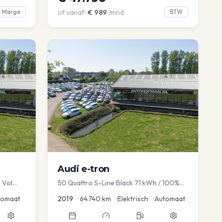
Marge
of vanaf:
€
989
/mnd
BTW
Audi
e-tron
 Vol
50 Quattro S-Line Black 71 kWh / 100%
avi EL
SOH
tomaat
2019
•
64.740
km
•
Elektrisch
•
Automaat