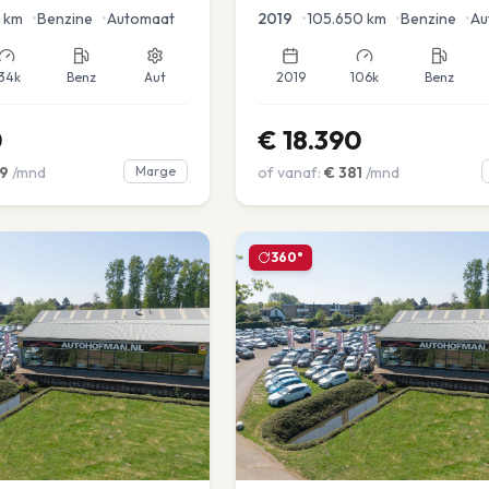
en voor en achter |
km
•
Benzine
•
Automaat
2019
•
105.650
km
•
Benzine
•
Au
34k
Benz
Aut
2019
106k
Benz
0
€
18.390
9
/mnd
Marge
of vanaf:
€
381
/mnd
360°