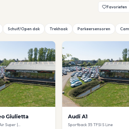
Favorieten
Schuif/Open dak
Trekhaak
Parkeersensoren
Cam
eo
Giulietta
Audi
A1
Air Super |
Sportback 35 TFSI S Line