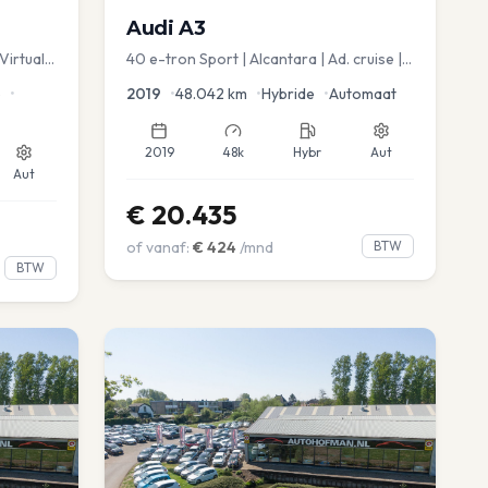
Audi
A3
Virtual
40 e-tron Sport | Alcantara | Ad. cruise |
Virtual | blindspot
e
•
2019
•
48.042
km
•
Hybride
•
Automaat
2019
48k
Hybr
Aut
Aut
€
20.435
of vanaf:
€
424
/mnd
BTW
BTW