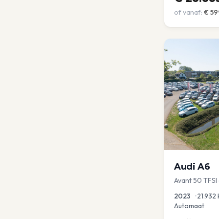
of vanaf:
€
59
Audi
A6
Avant 50 TFSI
2023
•
21.932
Automaat