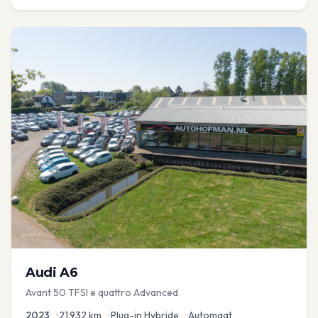
Audi
A6
Avant 50 TFSI e quattro Advanced
2023
•
21.932
km
•
Plug-in Hybride
•
Automaat