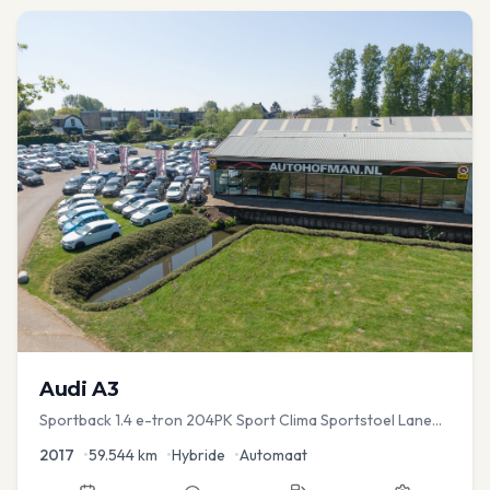
Audi
A3
Sportback 1.4 e-tron 204PK Sport Clima Sportstoel Lane
assist Navi PDC
2017
•
59.544
km
•
Hybride
•
Automaat