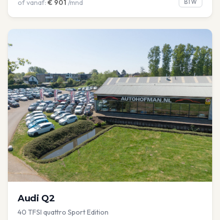
of vanaf:
€
901
/mnd
BTW
Audi
Q2
40 TFSI quattro Sport Edition