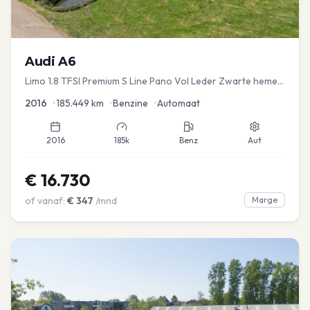
Audi
A6
Limo 1.8 TFSI Premium S Line Pano Vol Leder Zwarte hemel
Mem Seats Navi EL aKlep
2016
•
185.449
km
•
Benzine
•
Automaat
2016
185k
Benz
Aut
€
16.730
of vanaf:
€
347
/mnd
Marge