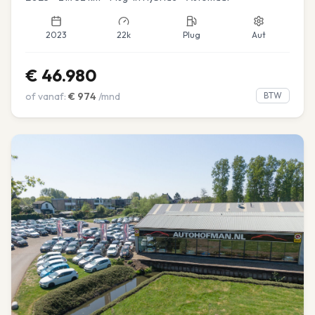
2023
22k
Plug
Aut
€
46.980
of vanaf:
€
974
/mnd
BTW