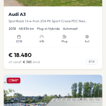
Audi
A3
Sportback 1.4 e-tron 204 PK Sport Cruise PDC Navi
Stoelver.
2018
•
48.834
km
•
Plug-in Hybride
•
Automaat
2018
49k
Plug
Aut
€
18.480
of vanaf:
€
383
/mnd
BTW
360°