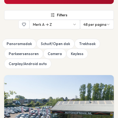
Filters
Merk A → Z
48
per pagina
Panoramadak
Schuif/Open dak
Trekhaak
Parkeersensoren
Camera
Keyless
Carplay/Android auto