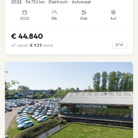
2022
•
54.752
km
•
Elektrisch
•
Automaat
2022
55k
Elek
Aut
€
44.840
of vanaf:
€
929
/mnd
BTW