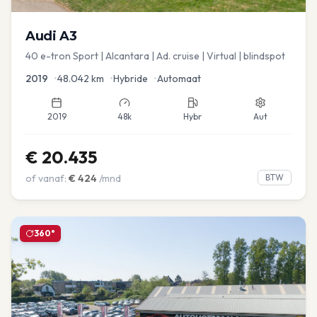
Audi
A3
40 e-tron Sport | Alcantara | Ad. cruise | Virtual | blindspot
2019
•
48.042
km
•
Hybride
•
Automaat
2019
48k
Hybr
Aut
€
20.435
of vanaf:
€
424
/mnd
BTW
360°