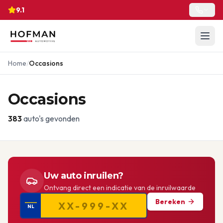
9.1
Home
/
Occasions
Occasions
383
auto's gevonden
Uw auto inruilen?
Ontvang direct een indicatie van de inruilwaarde
Bereken
NL