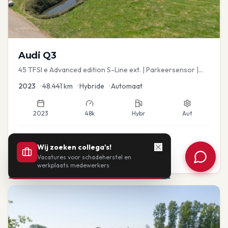
Audi
Q3
45 TFSI e Advanced edition S-Line ext. | Parkeersensor |
Navi
2023
•
48.441
km
•
Hybride
•
Automaat
2023
48k
Hybr
Aut
€
33.435
Wij zoeken collega's!
Vacatures voor schadeherstel en
of vanaf:
€
693
/mnd
BTW
werkplaats medewerkers