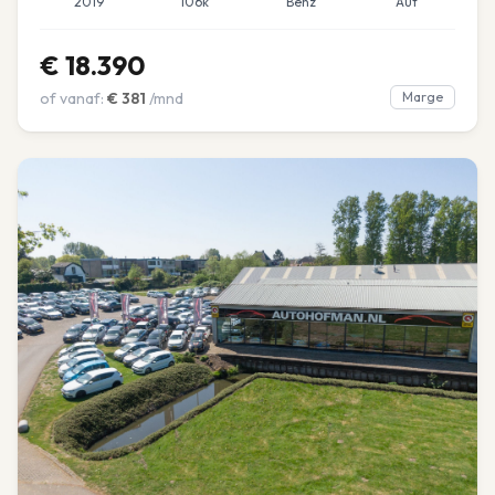
2019
106k
Benz
Aut
€
18.390
of vanaf:
€
381
/mnd
Marge