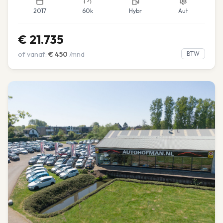
2017
60k
Hybr
Aut
€
21.735
of vanaf:
€
450
/mnd
BTW