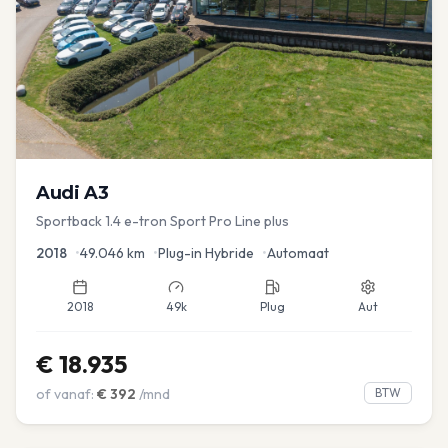
Audi
A3
Sportback 1.4 e-tron Sport Pro Line plus
2018
•
49.046
km
•
Plug-in Hybride
•
Automaat
2018
49k
Plug
Aut
€
18.935
of vanaf:
€
392
/mnd
BTW