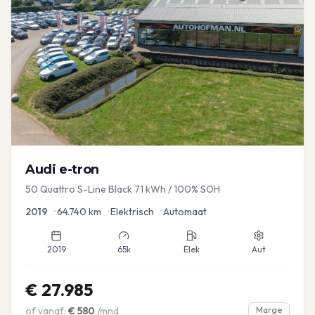
Audi
e-tron
50 Quattro S-Line Black 71 kWh / 100% SOH
2019
•
64.740
km
•
Elektrisch
•
Automaat
2019
65k
Elek
Aut
€
27.985
of vanaf:
€
580
/mnd
Marge