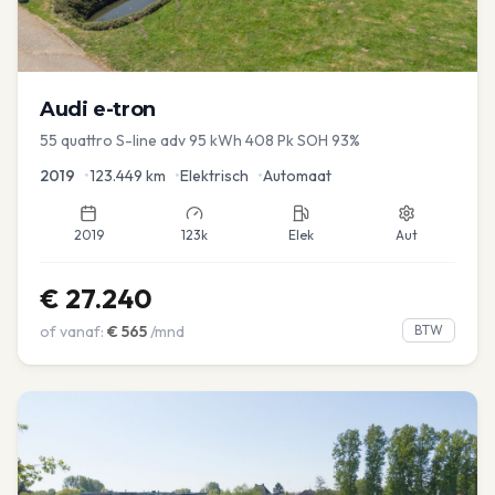
Audi
e-tron
55 quattro S-line adv 95 kWh 408 Pk SOH 93%
2019
•
123.449
km
•
Elektrisch
•
Automaat
2019
123k
Elek
Aut
€
27.240
of vanaf:
€
565
/mnd
BTW