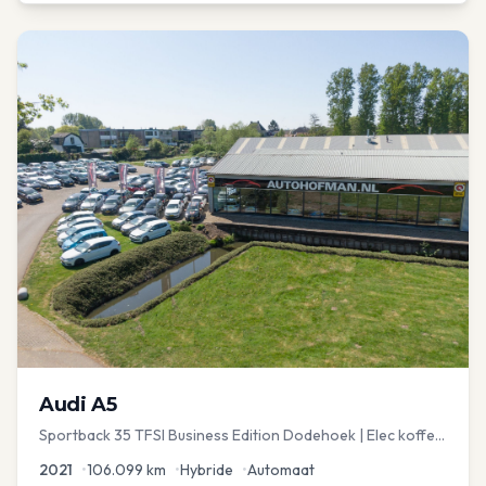
Audi
A5
Sportback 35 TFSI Business Edition Dodehoek | Elec koffer
| Adap Cruise
2021
•
106.099
km
•
Hybride
•
Automaat