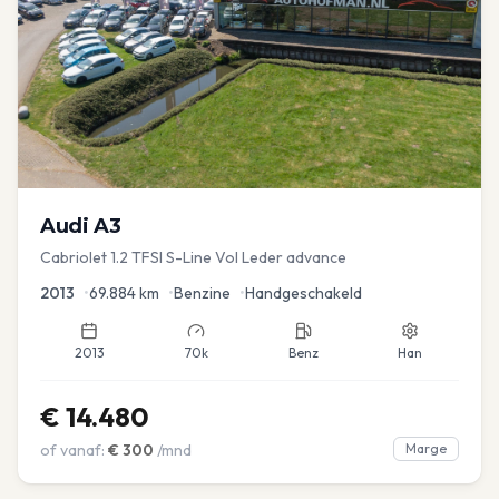
Audi
A3
Cabriolet 1.2 TFSI S-Line Vol Leder advance
2013
•
69.884
km
•
Benzine
•
Handgeschakeld
2013
70k
Benz
Han
€
14.480
of vanaf:
€
300
/mnd
Marge