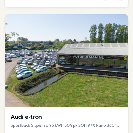
Audi
e-tron
Sportback S quattro 95 kWh 504 pk SOH 97% Pano 360°
Camera Head up El-a-klep Memory Seat