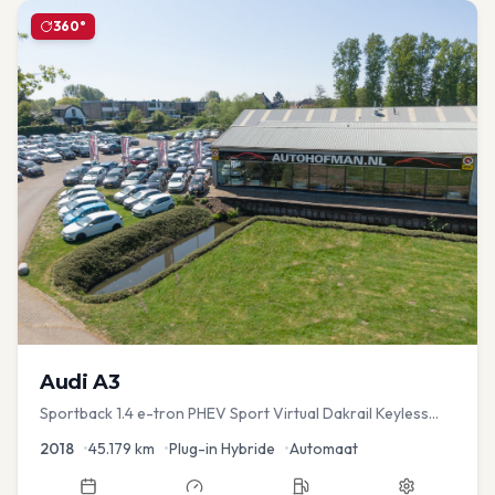
360°
Audi
A3
Sportback 1.4 e-tron PHEV Sport Virtual Dakrail Keyless
PDC v+a Stoelver
2018
•
45.179
km
•
Plug-in Hybride
•
Automaat