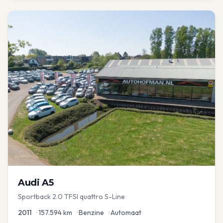
Audi
A5
Sportback 2.0 TFSI quattro S-Line
2011
•
157.594
km
•
Benzine
•
Automaat