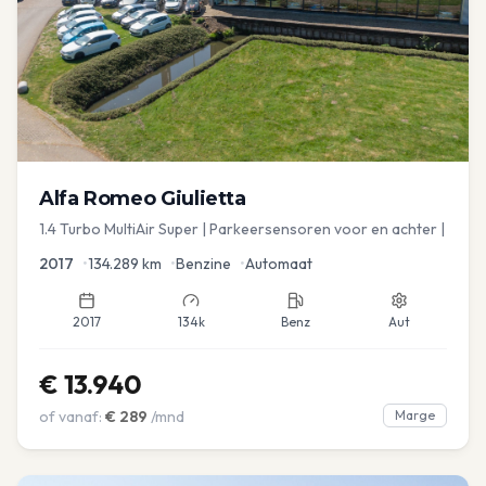
Alfa Romeo
Giulietta
1.4 Turbo MultiAir Super | Parkeersensoren voor en achter |
2017
•
134.289
km
•
Benzine
•
Automaat
2017
134k
Benz
Aut
€
13.940
of vanaf:
€
289
/mnd
Marge