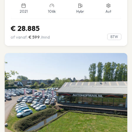
2021
106k
Hybr
Aut
€
28.885
of vanaf:
€
599
/mnd
BTW