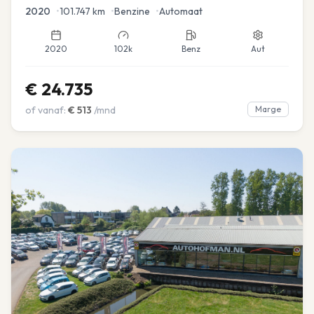
2020
•
101.747
km
•
Benzine
•
Automaat
2020
102k
Benz
Aut
€
24.735
of vanaf:
€
513
/mnd
Marge