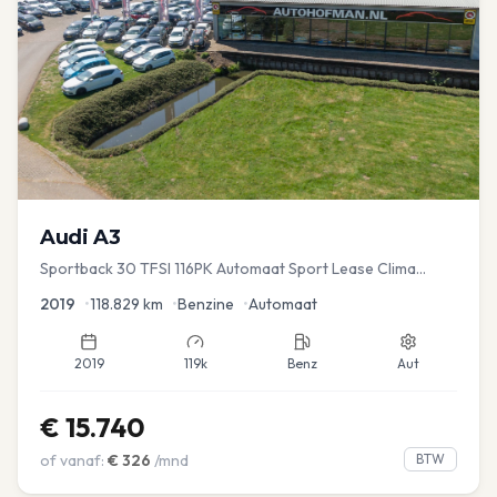
Audi
A3
Sportback 30 TFSI 116PK Automaat Sport Lease Clima
Cruise PDC
2019
•
118.829
km
•
Benzine
•
Automaat
2019
119k
Benz
Aut
€
15.740
of vanaf:
€
326
/mnd
BTW