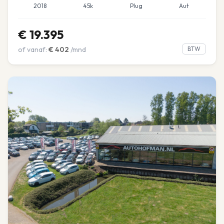
2018
45k
Plug
Aut
€
19.395
of vanaf:
€
402
/mnd
BTW