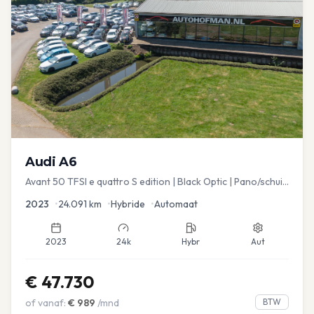
Audi
A6
Avant 50 TFSI e quattro S edition | Black Optic | Pano/schuif
| Stoelmemory | Virtual
2023
•
24.091
km
•
Hybride
•
Automaat
2023
24k
Hybr
Aut
€
47.730
of vanaf:
€
989
/mnd
BTW