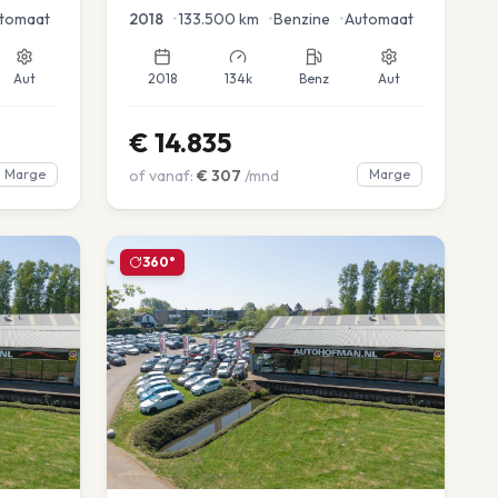
tomaat
2018
•
133.500
km
•
Benzine
•
Automaat
Aut
2018
134k
Benz
Aut
€
14.835
Marge
of vanaf:
€
307
/mnd
Marge
360°