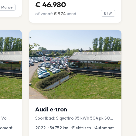
€
46.980
Marge
of vanaf:
€
974
/mnd
BTW
Audi
e-tron
 Vol
Sportback S quattro 95 kWh 504 pk SOH
avi EL
97% Pano 360° Camera Head up El-a-
tomaat
2022
•
54.752
km
•
Elektrisch
•
Automaat
klep Memory Seat