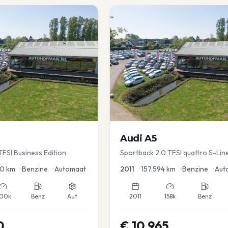
Audi
A5
TFSI Business Edition
Sportback 2.0 TFSI quattro S-Lin
50
km
•
Benzine
•
Automaat
2011
•
157.594
km
•
Benzine
•
Aut
00k
Benz
Aut
2011
158k
Benz
0
€
10.965