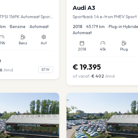
Audi
A3
TFSI 116PK Automaat Sport
Sportback 1.4 e-tron PHEV Sport 
ruise PDC
Dakrail Keyless PDC v+a Stoelver
km
•
Benzine
•
Automaat
2018
•
45.179
km
•
Plug-in Hybrid
Automaat
119k
Benz
Aut
2018
45k
Plug
0
€
19.395
6
/mnd
BTW
of vanaf:
€
402
/mnd