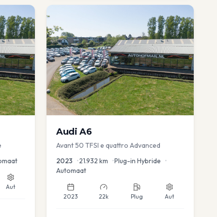
Audi
A6
e
Avant 50 TFSI e quattro Advanced
omaat
2023
•
21.932
km
•
Plug-in Hybride
•
Automaat
Aut
2023
22k
Plug
Aut