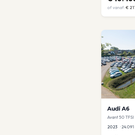
of vanaf:
€
21
Audi
A6
Avant 50 TFSI e
Optic | Pano/s
2023
•
24.091
Virtual