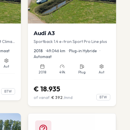
Audi
A3
t Clima
Sportback 1.4 e-tron Sport Pro Line plus
omaat
2018
•
49.046
km
•
Plug-in Hybride
•
Automaat
Aut
2018
49k
Plug
Aut
€
18.935
BTW
of vanaf:
€
392
/mnd
BTW