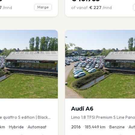
7
/mnd
Marge
of vanaf:
€
227
/mnd
Audi
A6
 quattro S edition | Black
Limo 1.8 TFSI Premium S Line Pano
chuif | Stoelmemory |
Leder Zwarte hemel Mem Seats N
km
•
Hybride
•
Automaat
2016
•
185.449
km
•
Benzine
•
Au
aKlep