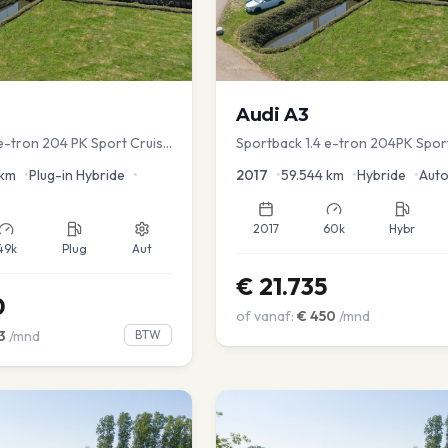
Audi
A3
 e-tron 204 PK Sport Cruise
Sportback 1.4 e-tron 204PK Spor
ver.
Sportstoel Lane assist Navi PDC
km
•
Plug-in Hybride
•
2017
•
59.544
km
•
Hybride
•
Aut
2017
60k
Hybr
49k
Plug
Aut
€
21.735
0
of vanaf:
€
450
/mnd
3
/mnd
BTW