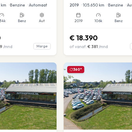
en voor en achter |
km
•
Benzine
•
Automaat
2019
•
105.650
km
•
Benzine
•
Au
34k
Benz
Aut
2019
106k
Benz
0
€
18.390
9
/mnd
Marge
of vanaf:
€
381
/mnd
360°