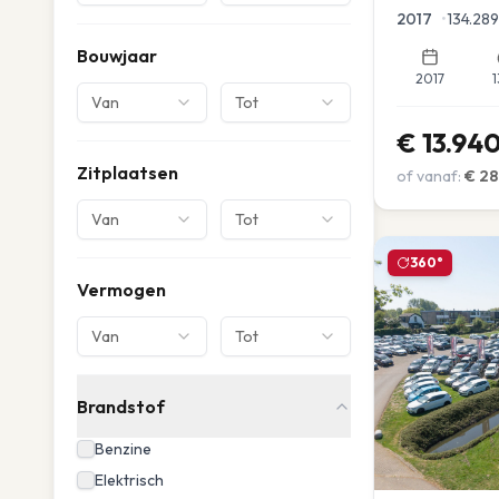
Parkeersensor
2017
•
134.289
Bouwjaar
2017
1
Van
Tot
€
13.94
Zitplaatsen
of vanaf:
€
28
Van
Tot
360°
Vermogen
Van
Tot
Brandstof
Benzine
Elektrisch