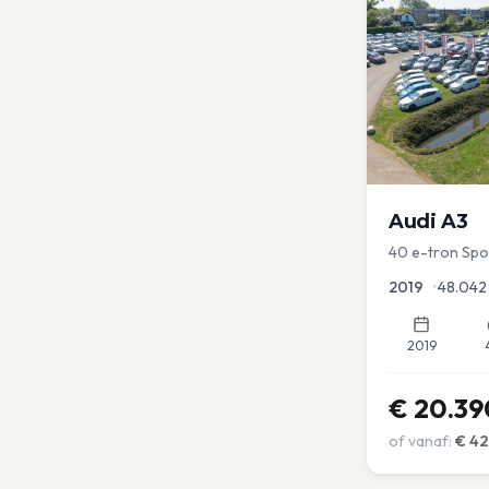
Audi
A3
40 e-tron Sport
Virtual | blind
2019
•
48.042
2019
€
20.39
of vanaf:
€
42