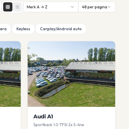
Merk A → Z
48
per pagina
era
Keyless
Carplay/Android auto
Audi
A1
Sportback 1.0 TFSI 2x S-line