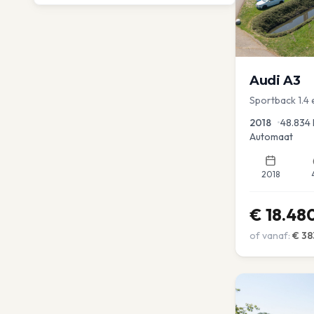
Audi
A3
Sportback 1.4
PDC Navi Stoel
2018
•
48.834
Automaat
2018
€
18.48
of vanaf:
€
38