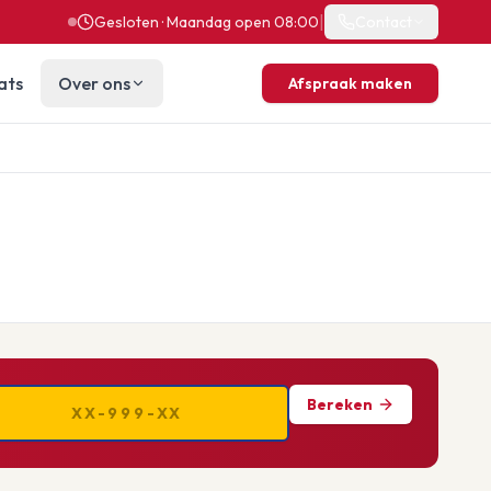
|
Gesloten · Maandag open 08:00
Contact
ats
Over ons
Afspraak maken
Bereken