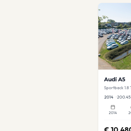
Audi
A5
Sportback 1.8 
2014
•
200.4
2014
2
€
10.48