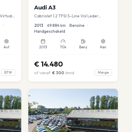
Audi
A3
Virtual
Cabriolet 1.2 TFSI S-Line Vol Leder
advance
e
•
2013
•
69.884
km
•
Benzine
•
Handgeschakeld
Aut
2013
70k
Benz
Han
€
14.480
BTW
of vanaf:
€
300
/mnd
Marge