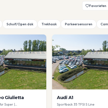
Favorieten
Schuif/Open dak
Trekhaak
Parkeersensoren
Cam
eo
Giulietta
Audi
A1
Air Super |
Sportback 35 TFSI S Line