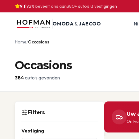
9.1
|
92% beveelt ons aan
380
+ auto's
•
3
vestigingen
OMODA
&
JAECOO
N
Home
/
Occasions
Occasions
384
auto's gevonden
Filters
Uw a
Ontvan
Vestiging