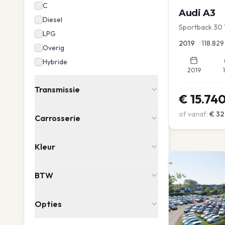
C
Audi
A3
Diesel
Sportback 30 
LPG
Lease Clima C
2019
•
118.829
Overig
Hybride
2019
Transmissie
€
15.74
of vanaf:
€
32
Carrosserie
Kleur
BTW
Opties