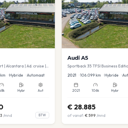
Audi
A5
 | Alcantara | Ad. cruise |
Sportback 35 TFSI Business Editi
spot
Dodehoek | Elec koffer | Adap Cr
km
•
Hybride
•
Automaat
2021
•
106.099
km
•
Hybride
•
Au
48k
Hybr
Aut
2021
106k
Hybr
0
€
28.885
3
/mnd
BTW
of vanaf:
€
599
/mnd