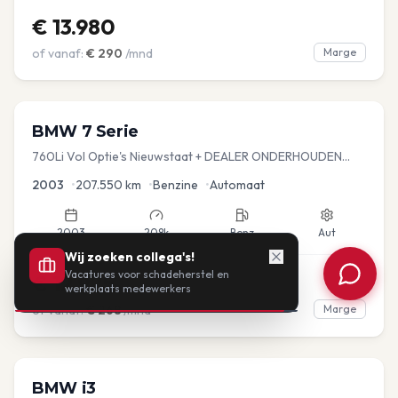
€
13.980
of vanaf:
€
290
/mnd
Marge
BMW
7 Serie
760Li Vol Optie's Nieuwstaat + DEALER ONDERHOUDEN
YOUNGTIMER
2003
•
207.550
km
•
Benzine
•
Automaat
2003
208k
Benz
Aut
Wij zoeken collega's!
Vacatures voor schadeherstel en
€
12.925
werkplaats medewerkers
of vanaf:
€
268
/mnd
Marge
360°
BMW
i3