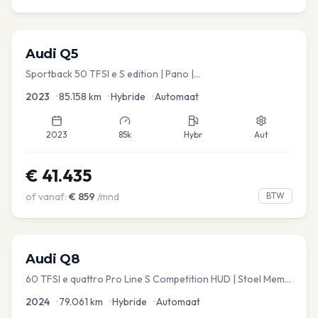
Audi
Q5
Sportback 50 TFSI e S edition | Pano |
Stoel.verw/verkoeling | Leder
2023
•
85.158
km
•
Hybride
•
Automaat
2023
85k
Hybr
Aut
€
41.435
of vanaf:
€
859
/mnd
BTW
Audi
Q8
60 TFSI e quattro Pro Line S Competition HUD | Stoel Mem. |
Virtual | Carplay | Elec.kofferklep Dakdragers inbegrepen
2024
•
79.061
km
•
Hybride
•
Automaat