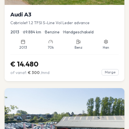
Audi
A3
Cabriolet 1.2 TFSI S-Line Vol Leder advance
2013
•
69.884
km
•
Benzine
•
Handgeschakeld
2013
70k
Benz
Han
€
14.480
of vanaf:
€
300
/mnd
Marge