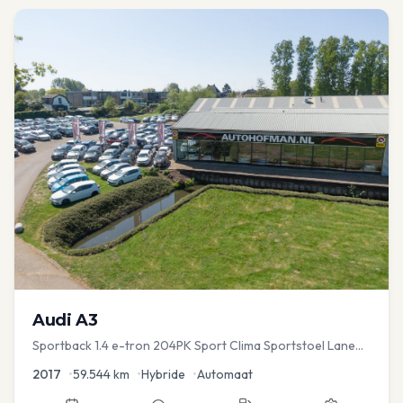
Audi
A3
Sportback 1.4 e-tron 204PK Sport Clima Sportstoel Lane
assist Navi PDC
2017
•
59.544
km
•
Hybride
•
Automaat