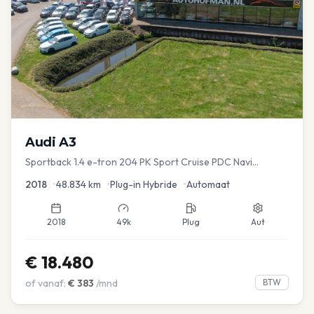
Audi
A3
Sportback 1.4 e-tron 204 PK Sport Cruise PDC Navi
Stoelver.
2018
•
48.834
km
•
Plug-in Hybride
•
Automaat
2018
49k
Plug
Aut
€
18.480
of vanaf:
€
383
/mnd
BTW