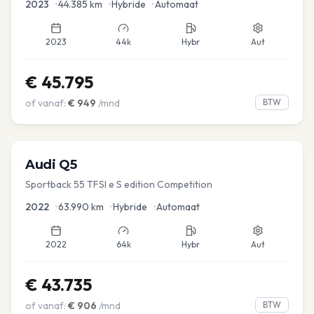
2023
•
44.385
km
•
Hybride
•
Automaat
2023
44k
Hybr
Aut
€
45.795
of vanaf:
€
949
/mnd
BTW
Audi
Q5
Sportback 55 TFSI e S edition Competition
2022
•
63.990
km
•
Hybride
•
Automaat
2022
64k
Hybr
Aut
€
43.735
of vanaf:
€
906
/mnd
BTW