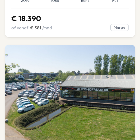
2019
106k
Benz
Aut
€
18.390
of vanaf:
€
381
/mnd
Marge