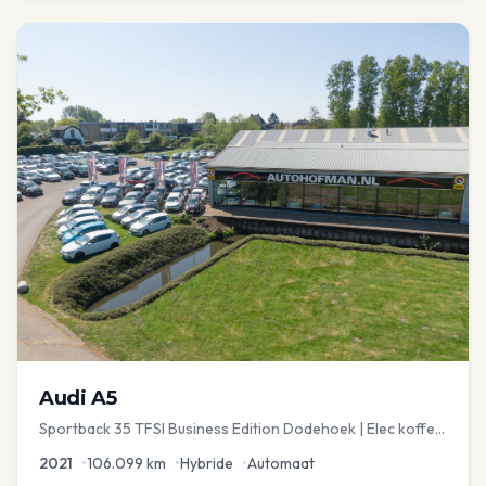
Audi
A5
Sportback 35 TFSI Business Edition Dodehoek | Elec koffer
| Adap Cruise
2021
•
106.099
km
•
Hybride
•
Automaat