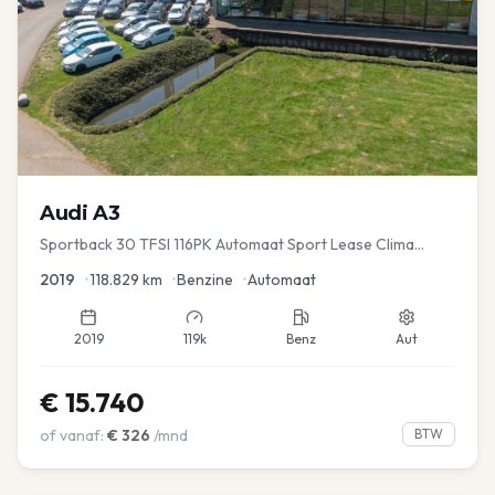
Audi
A3
Sportback 30 TFSI 116PK Automaat Sport Lease Clima
Cruise PDC
2019
•
118.829
km
•
Benzine
•
Automaat
2019
119k
Benz
Aut
€
15.740
of vanaf:
€
326
/mnd
BTW