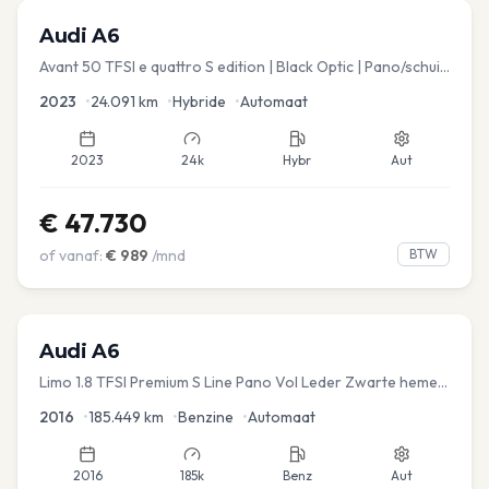
Audi
A6
Avant 50 TFSI e quattro S edition | Black Optic | Pano/schuif
| Stoelmemory | Virtual
2023
•
24.091
km
•
Hybride
•
Automaat
2023
24k
Hybr
Aut
€
47.730
of vanaf:
€
989
/mnd
BTW
Audi
A6
Limo 1.8 TFSI Premium S Line Pano Vol Leder Zwarte hemel
Mem Seats Navi EL aKlep
2016
•
185.449
km
•
Benzine
•
Automaat
2016
185k
Benz
Aut