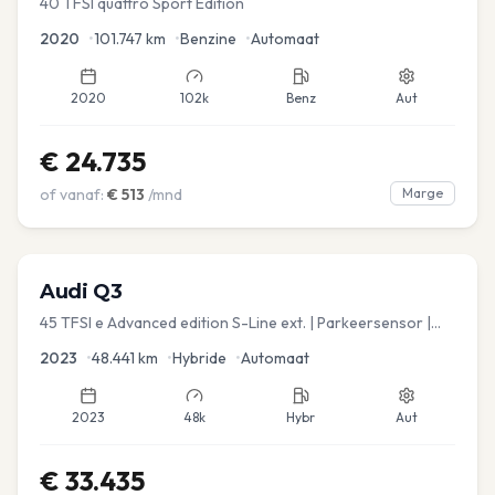
40 TFSI quattro Sport Edition
2020
•
101.747
km
•
Benzine
•
Automaat
2020
102k
Benz
Aut
€
24.735
of vanaf:
€
513
/mnd
Marge
Audi
Q3
45 TFSI e Advanced edition S-Line ext. | Parkeersensor |
Navi
2023
•
48.441
km
•
Hybride
•
Automaat
2023
48k
Hybr
Aut
€
33.435