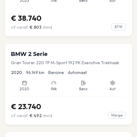
2023
39k
Benz
Aut
€
38.740
of vanaf:
€
803
/mnd
BTW
BMW
2 Serie
Gran Tourer 220 7P M-Sport 192 PK Executive Trekhaak
2020
•
96.149
km
•
Benzine
•
Automaat
2020
96k
Benz
Aut
€
23.740
of vanaf:
€
492
/mnd
Marge