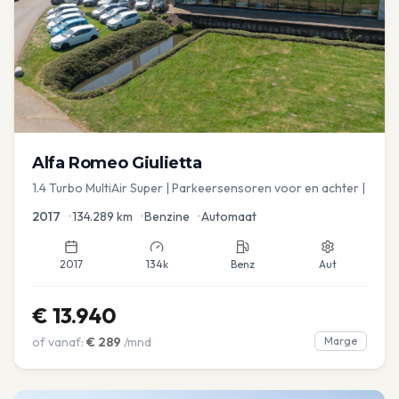
Alfa Romeo
Giulietta
1.4 Turbo MultiAir Super | Parkeersensoren voor en achter |
2017
•
134.289
km
•
Benzine
•
Automaat
2017
134k
Benz
Aut
€
13.940
of vanaf:
€
289
/mnd
Marge