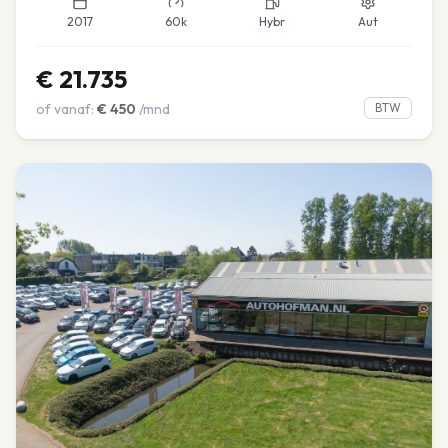
2017
60k
Hybr
Aut
€
21.735
of vanaf:
€
450
/mnd
BTW