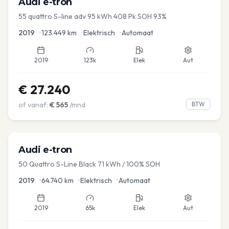
Audi
e-tron
55 quattro S-line adv 95 kWh 408 Pk SOH 93%
2019
•
123.449
km
•
Elektrisch
•
Automaat
2019
123k
Elek
Aut
€
27.240
of vanaf:
€
565
/mnd
BTW
Audi
e-tron
50 Quattro S-Line Black 71 kWh / 100% SOH
2019
•
64.740
km
•
Elektrisch
•
Automaat
2019
65k
Elek
Aut