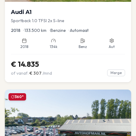
Audi
A1
Sportback 1.0 TFSI 2x S-line
2018
•
133.500
km
•
Benzine
•
Automaat
2018
134k
Benz
Aut
€
14.835
of vanaf:
€
307
/mnd
Marge
360°