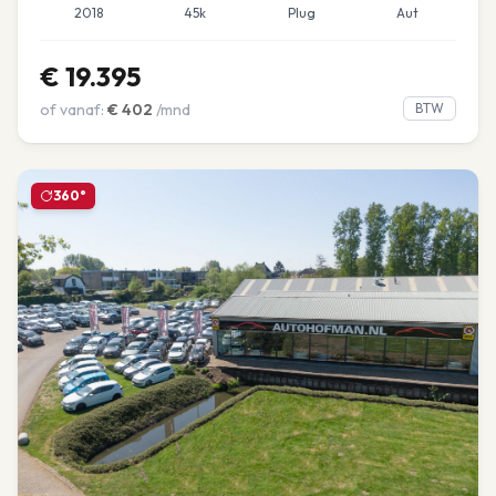
2018
45k
Plug
Aut
€
19.395
of vanaf:
€
402
/mnd
BTW
360°