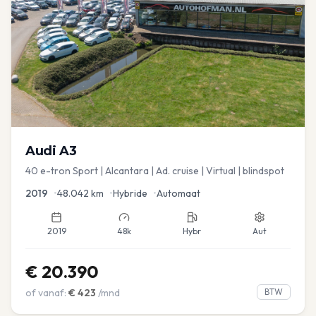
Audi
A3
40 e-tron Sport | Alcantara | Ad. cruise | Virtual | blindspot
2019
•
48.042
km
•
Hybride
•
Automaat
2019
48k
Hybr
Aut
€
20.390
of vanaf:
€
423
/mnd
BTW