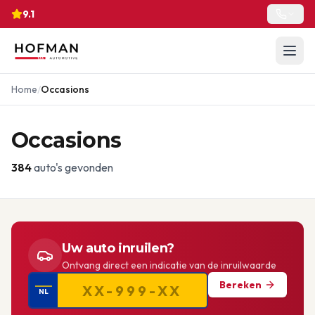
9.1
Home
/
Occasions
Occasions
384
auto's gevonden
Uw auto inruilen?
Ontvang direct een indicatie van de inruilwaarde
Bereken
NL