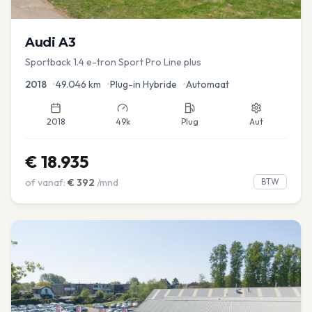
Audi
A3
Sportback 1.4 e-tron Sport Pro Line plus
2018
•
49.046
km
•
Plug-in Hybride
•
Automaat
2018
49k
Plug
Aut
€
18.935
of vanaf:
€
392
/mnd
BTW