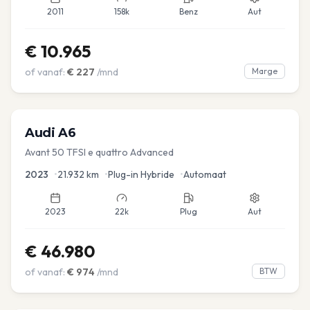
2011
158k
Benz
Aut
€
10.965
of vanaf:
€
227
/mnd
Marge
Audi
A6
Avant 50 TFSI e quattro Advanced
2023
•
21.932
km
•
Plug-in Hybride
•
Automaat
2023
22k
Plug
Aut
€
46.980
of vanaf:
€
974
/mnd
BTW