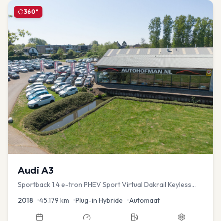
360°
Audi
A3
Sportback 1.4 e-tron PHEV Sport Virtual Dakrail Keyless
PDC v+a Stoelver
2018
•
45.179
km
•
Plug-in Hybride
•
Automaat