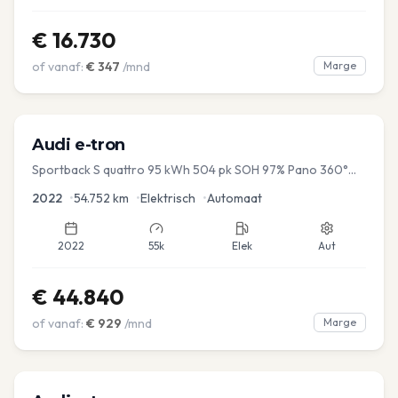
€
16.730
of vanaf:
€
347
/mnd
Marge
Audi
e-tron
Sportback S quattro 95 kWh 504 pk SOH 97% Pano 360°
Camera Head up El-a-klep Memory Seat
2022
•
54.752
km
•
Elektrisch
•
Automaat
2022
55k
Elek
Aut
€
44.840
of vanaf:
€
929
/mnd
Marge