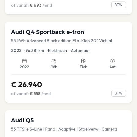
of vanaf:
€
693
/mnd
BTW
Audi
Q4 Sportback e-tron
55 kWh Advanced Black edition El a-Klep 20" Virtual
2022
•
96.381
km
•
Elektrisch
•
Automaat
2022
96k
Elek
Aut
€
26.940
of vanaf:
€
558
/mnd
BTW
Audi
Q5
55 TFSI e S-Line | Pano | Adaptive | Stoelverw | Camera