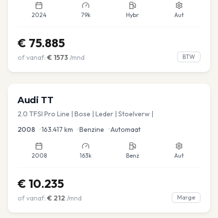
2024
79k
Hybr
Aut
€
75.885
of vanaf:
€
1573
/mnd
BTW
Audi
TT
2.0 TFSI Pro Line | Bose | Leder | Stoelverw |
2008
•
163.417
km
•
Benzine
•
Automaat
2008
163k
Benz
Aut
€
10.235
of vanaf:
€
212
/mnd
Marge