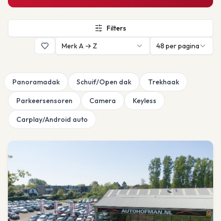
Filters
Merk A → Z
48
per pagina
Panoramadak
Schuif/Open dak
Trekhaak
Parkeersensoren
Camera
Keyless
Carplay/Android auto