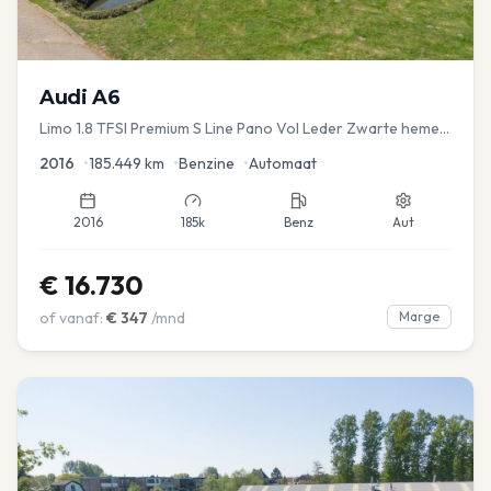
Audi
A6
Limo 1.8 TFSI Premium S Line Pano Vol Leder Zwarte hemel
Mem Seats Navi EL aKlep
2016
•
185.449
km
•
Benzine
•
Automaat
2016
185k
Benz
Aut
€
16.730
of vanaf:
€
347
/mnd
Marge