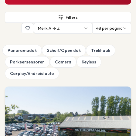
Filters
Merk A → Z
48
per pagina
Panoramadak
Schuif/Open dak
Trekhaak
Parkeersensoren
Camera
Keyless
Carplay/Android auto