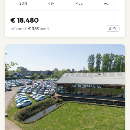
2018
49k
Plug
Aut
€
18.480
of vanaf:
€
383
/mnd
BTW