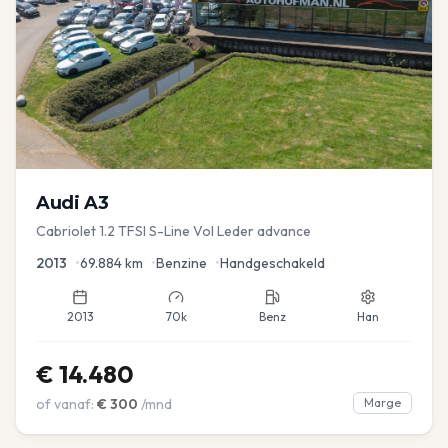
Audi
A3
Cabriolet 1.2 TFSI S-Line Vol Leder advance
2013
•
69.884
km
•
Benzine
•
Handgeschakeld
2013
70k
Benz
Han
€
14.480
of vanaf:
€
300
/mnd
Marge