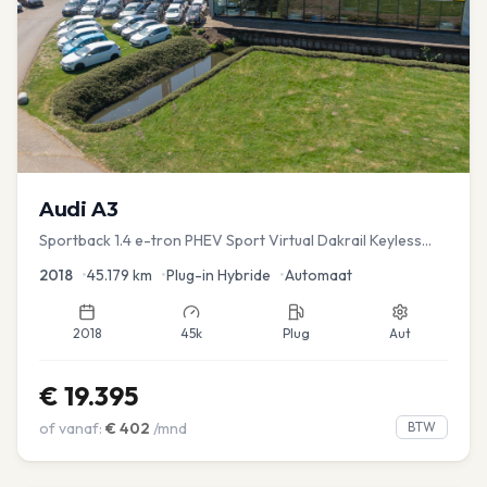
Audi
A3
Sportback 1.4 e-tron PHEV Sport Virtual Dakrail Keyless
PDC v+a Stoelver
2018
•
45.179
km
•
Plug-in Hybride
•
Automaat
2018
45k
Plug
Aut
€
19.395
of vanaf:
€
402
/mnd
BTW