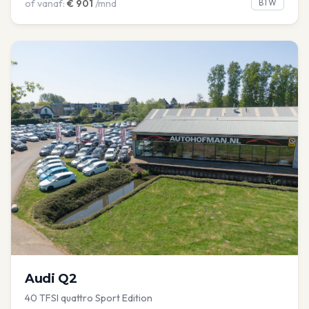
of vanaf:
€
901
/mnd
BTW
Audi
Q2
40 TFSI quattro Sport Edition