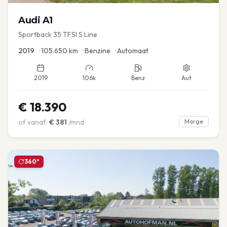
Audi
A1
Sportback 35 TFSI S Line
2019
•
105.650
km
•
Benzine
•
Automaat
2019
106k
Benz
Aut
€
18.390
of vanaf:
€
381
/mnd
Marge
360°