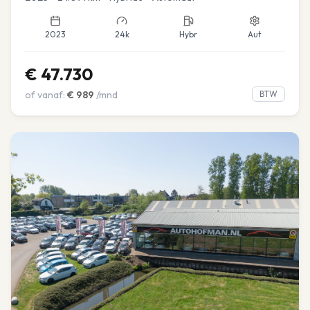
2023
24k
Hybr
Aut
€
47.730
of vanaf:
€
989
/mnd
BTW