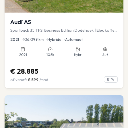
Audi
A5
Sportback 35 TFSI Business Edition Dodehoek | Elec koffer
| Adap Cruise
2021
•
106.099
km
•
Hybride
•
Automaat
2021
106k
Hybr
Aut
€
28.885
of vanaf:
€
599
/mnd
BTW