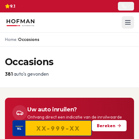
9.1
Home
/
Occasions
Occasions
381
auto's gevonden
Uw auto inruilen?
Ontvang direct een indicatie van de inruilwaarde
Bereken
NL