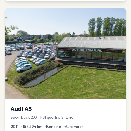
Audi
A5
Sportback 2.0 TFSI quattro S-Line
2011
•
157.594
km
•
Benzine
•
Automaat