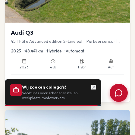
Audi
Q3
45 TFSI e Advanced edition S-Line ext. | Parkeersensor |
Navi
2023
•
48.441
km
•
Hybride
•
Automaat
2023
48k
Hybr
Aut
€
33.435
Wij zoeken collega's!
Vacatures voor schadeherstel en
of vanaf:
€
693
/mnd
BTW
werkplaats medewerkers