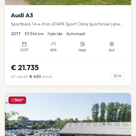
Audi
A3
Sportback 1.4 e-tron 204PK Sport Clima Sportstoel Lane
assist Navi PDC
2017
•
59.544
km
•
Hybride
•
Automaat
2017
60k
Hybr
Aut
€
21.735
of vanaf:
€
450
/mnd
BTW
360°