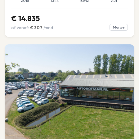
2018
134k
Benz
Aut
€
14.835
of vanaf:
€
307
/mnd
Marge