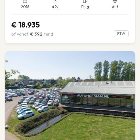
2018
49k
Plug
Aut
€
18.935
of vanaf:
€
392
/mnd
BTW