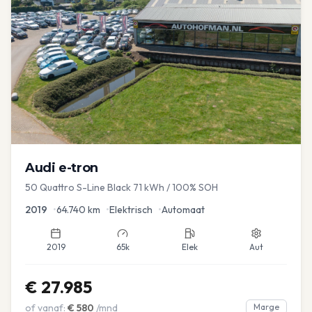
Audi
e-tron
50 Quattro S-Line Black 71 kWh / 100% SOH
2019
•
64.740
km
•
Elektrisch
•
Automaat
2019
65k
Elek
Aut
€
27.985
of vanaf:
€
580
/mnd
Marge