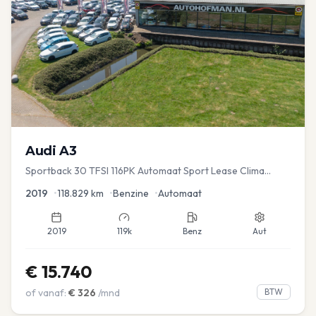
Audi
A3
Sportback 30 TFSI 116PK Automaat Sport Lease Clima
Cruise PDC
2019
•
118.829
km
•
Benzine
•
Automaat
2019
119k
Benz
Aut
€
15.740
of vanaf:
€
326
/mnd
BTW