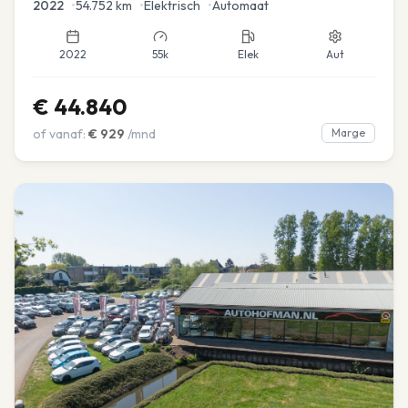
2022
•
54.752
km
•
Elektrisch
•
Automaat
2022
55k
Elek
Aut
€
44.840
of vanaf:
€
929
/mnd
Marge