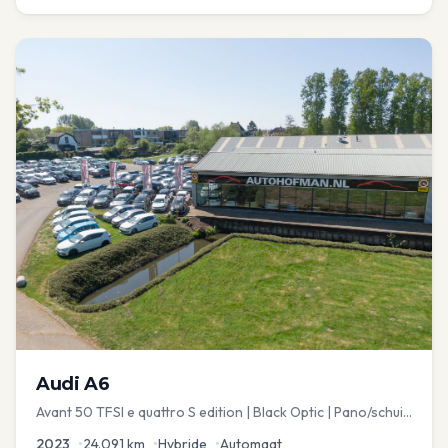
Audi
A6
Avant 50 TFSI e quattro S edition | Black Optic | Pano/schuif
| Stoelmemory | Virtual
2023
•
24.091
km
•
Hybride
•
Automaat