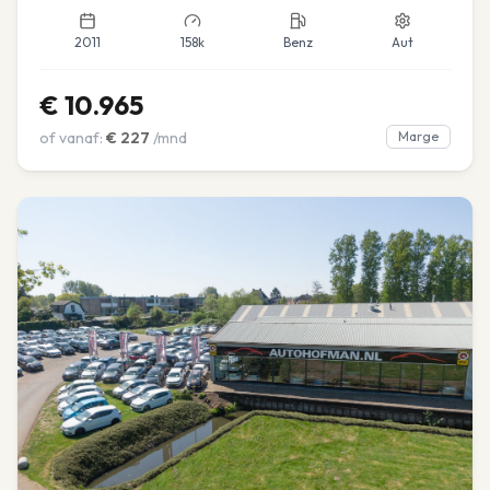
2011
158k
Benz
Aut
€
10.965
of vanaf:
€
227
/mnd
Marge