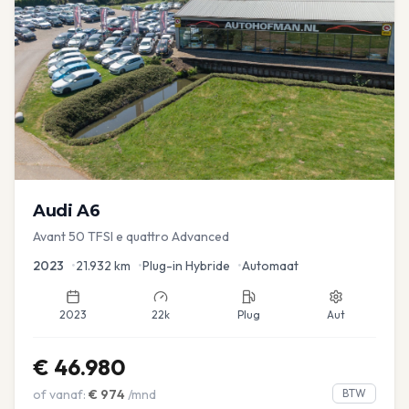
Audi
A6
Avant 50 TFSI e quattro Advanced
2023
•
21.932
km
•
Plug-in Hybride
•
Automaat
2023
22k
Plug
Aut
€
46.980
of vanaf:
€
974
/mnd
BTW