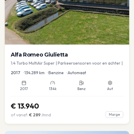
Alfa Romeo
Giulietta
1.4 Turbo MultiAir Super | Parkeersensoren voor en achter |
2017
•
134.289
km
•
Benzine
•
Automaat
2017
134k
Benz
Aut
€
13.940
of vanaf:
€
289
/mnd
Marge