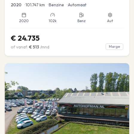
2020
•
101.747
km
•
Benzine
•
Automaat
2020
102k
Benz
Aut
€
24.735
of vanaf:
€
513
/mnd
Marge