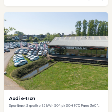
Audi
e-tron
Sportback S quattro 95 kWh 504 pk SOH 97% Pano 360°
Camera Head up El-a-klep Memory Seat