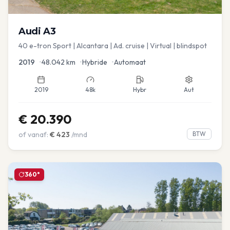
Audi
A3
40 e-tron Sport | Alcantara | Ad. cruise | Virtual | blindspot
2019
•
48.042
km
•
Hybride
•
Automaat
2019
48k
Hybr
Aut
€
20.390
of vanaf:
€
423
/mnd
BTW
360°