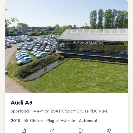
Audi
A3
Sportback 1.4 e-tron 204 PK Sport Cruise PDC Navi
Stoelver.
2018
•
48.834
km
•
Plug-in Hybride
•
Automaat