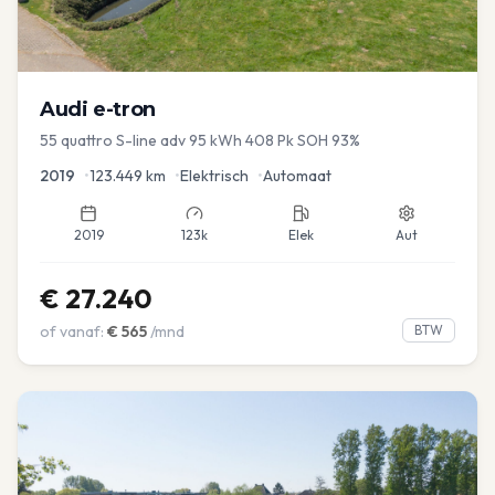
Audi
e-tron
55 quattro S-line adv 95 kWh 408 Pk SOH 93%
2019
•
123.449
km
•
Elektrisch
•
Automaat
2019
123k
Elek
Aut
€
27.240
of vanaf:
€
565
/mnd
BTW