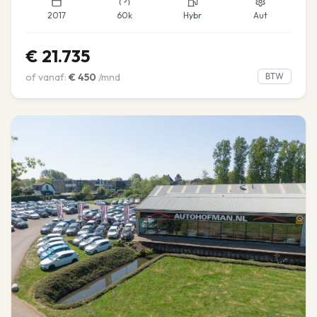
2017
60k
Hybr
Aut
€
21.735
of vanaf:
€
450
/mnd
BTW