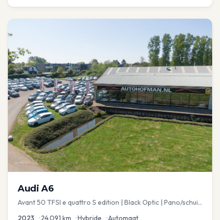
Audi
A6
Avant 50 TFSI e quattro S edition | Black Optic | Pano/schuif
| Stoelmemory | Virtual
2023
•
24.091
km
•
Hybride
•
Automaat