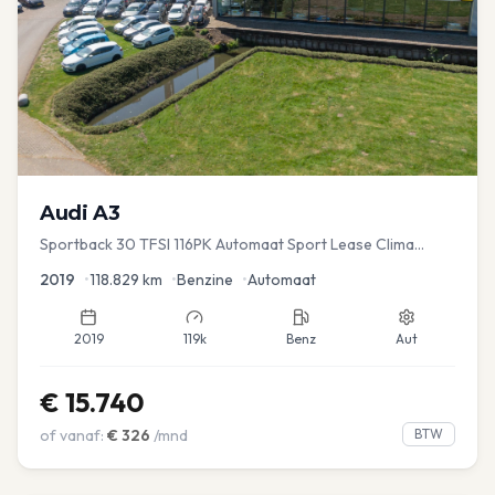
Audi
A3
Sportback 30 TFSI 116PK Automaat Sport Lease Clima
Cruise PDC
2019
•
118.829
km
•
Benzine
•
Automaat
2019
119k
Benz
Aut
€
15.740
of vanaf:
€
326
/mnd
BTW