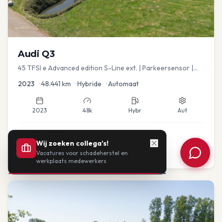
Audi
Q3
45 TFSI e Advanced edition S-Line ext. | Parkeersensor |
Navi
2023
•
48.441
km
•
Hybride
•
Automaat
2023
48k
Hybr
Aut
€
33.435
Wij zoeken collega's!
Vacatures voor schadeherstel en
of vanaf:
€
693
/mnd
BTW
werkplaats medewerkers