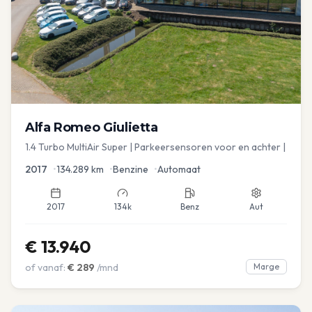
Alfa Romeo
Giulietta
1.4 Turbo MultiAir Super | Parkeersensoren voor en achter |
2017
•
134.289
km
•
Benzine
•
Automaat
2017
134k
Benz
Aut
€
13.940
of vanaf:
€
289
/mnd
Marge