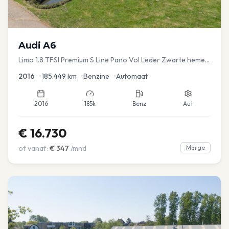
Audi
A6
Limo 1.8 TFSI Premium S Line Pano Vol Leder Zwarte hemel
Mem Seats Navi EL aKlep
2016
•
185.449
km
•
Benzine
•
Automaat
2016
185k
Benz
Aut
€
16.730
of vanaf:
€
347
/mnd
Marge