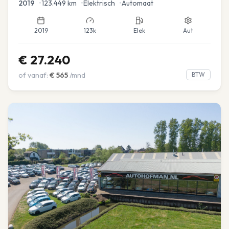
2019
•
123.449
km
•
Elektrisch
•
Automaat
2019
123k
Elek
Aut
€
27.240
of vanaf:
€
565
/mnd
BTW