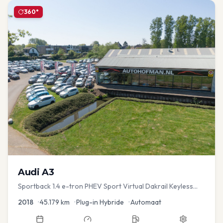
360°
Audi
A3
Sportback 1.4 e-tron PHEV Sport Virtual Dakrail Keyless
PDC v+a Stoelver
2018
•
45.179
km
•
Plug-in Hybride
•
Automaat