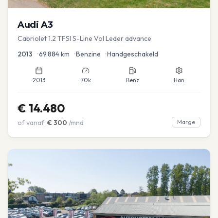
Audi
A3
Cabriolet 1.2 TFSI S-Line Vol Leder advance
2013
•
69.884
km
•
Benzine
•
Handgeschakeld
2013
70k
Benz
Han
€
14.480
of vanaf:
€
300
/mnd
Marge