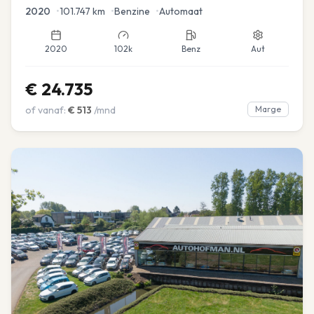
2020
•
101.747
km
•
Benzine
•
Automaat
2020
102k
Benz
Aut
€
24.735
of vanaf:
€
513
/mnd
Marge