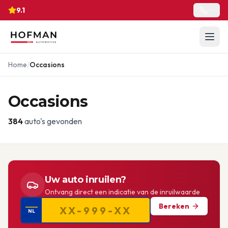
9.1
Home
/
Occasions
Occasions
384
auto's gevonden
Uw auto inruilen?
Ontvang direct een indicatie van de inruilwaarde
Bereken
NL