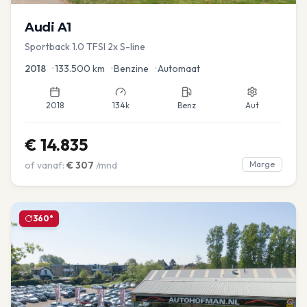
Audi
A1
Sportback 1.0 TFSI 2x S-line
2018
•
133.500
km
•
Benzine
•
Automaat
2018
134k
Benz
Aut
€
14.835
of vanaf:
€
307
/mnd
Marge
360°