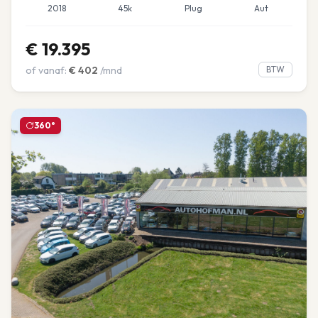
2018
45k
Plug
Aut
€
19.395
of vanaf:
€
402
/mnd
BTW
360°