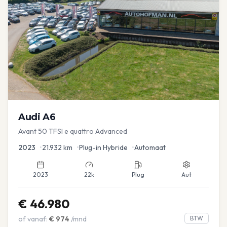
Audi
A6
Avant 50 TFSI e quattro Advanced
2023
•
21.932
km
•
Plug-in Hybride
•
Automaat
2023
22k
Plug
Aut
€
46.980
of vanaf:
€
974
/mnd
BTW