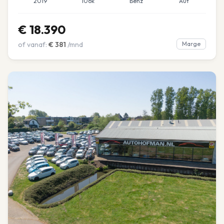
2019
106k
Benz
Aut
€
18.390
of vanaf:
€
381
/mnd
Marge