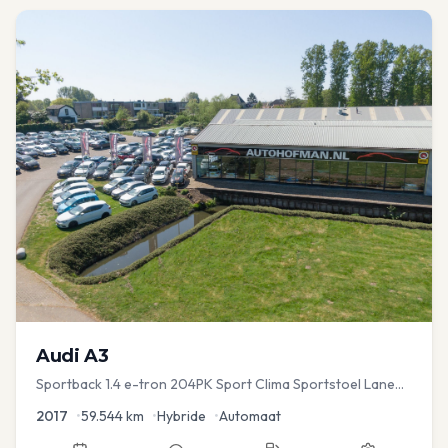
Audi
A3
Sportback 1.4 e-tron 204PK Sport Clima Sportstoel Lane
assist Navi PDC
2017
•
59.544
km
•
Hybride
•
Automaat