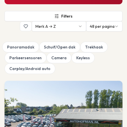
Filters
Merk A → Z
48
per pagina
Panoramadak
Schuif/Open dak
Trekhaak
Parkeersensoren
Camera
Keyless
Carplay/Android auto