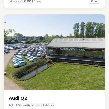
of vanaf:
€
901
/mnd
BTW
Audi
Q2
40 TFSI quattro Sport Edition