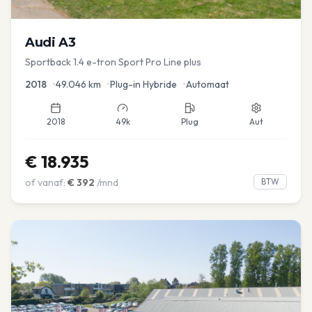
Audi
A3
Sportback 1.4 e-tron Sport Pro Line plus
2018
•
49.046
km
•
Plug-in Hybride
•
Automaat
2018
49k
Plug
Aut
€
18.935
of vanaf:
€
392
/mnd
BTW