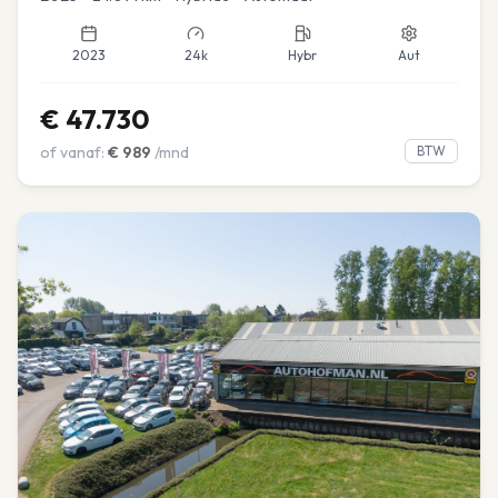
2023
24k
Hybr
Aut
€
47.730
of vanaf:
€
989
/mnd
BTW