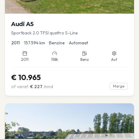
Audi
A5
Sportback 2.0 TFSI quattro S-Line
2011
•
157.594
km
•
Benzine
•
Automaat
2011
158k
Benz
Aut
€
10.965
of vanaf:
€
227
/mnd
Marge