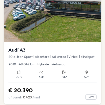
Audi
A3
40 e-tron Sport | Alcantara | Ad. cruise | Virtual | blindspot
2019
•
48.042
km
•
Hybride
•
Automaat
2019
48k
Hybr
Aut
€
20.390
of vanaf:
€
423
/mnd
BTW