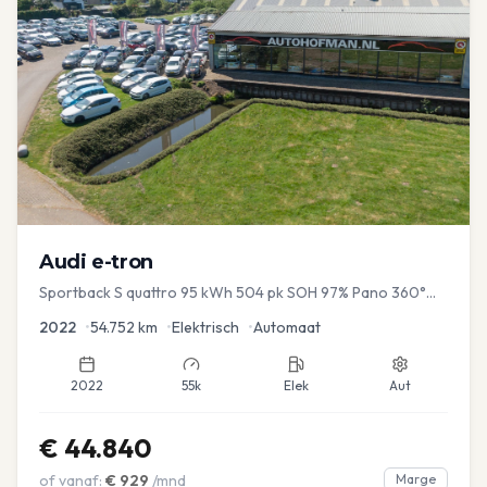
Audi
e-tron
Sportback S quattro 95 kWh 504 pk SOH 97% Pano 360°
Camera Head up El-a-klep Memory Seat
2022
•
54.752
km
•
Elektrisch
•
Automaat
2022
55k
Elek
Aut
€
44.840
of vanaf:
€
929
/mnd
Marge