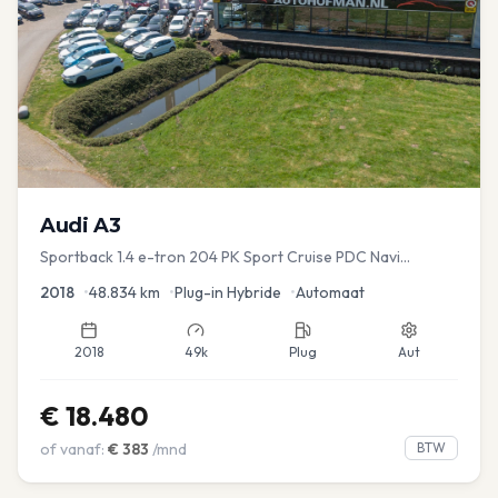
Audi
A3
Sportback 1.4 e-tron 204 PK Sport Cruise PDC Navi
Stoelver.
2018
•
48.834
km
•
Plug-in Hybride
•
Automaat
2018
49k
Plug
Aut
€
18.480
of vanaf:
€
383
/mnd
BTW