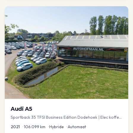
Audi
A5
Sportback 35 TFSI Business Edition Dodehoek | Elec koffer
| Adap Cruise
2021
•
106.099
km
•
Hybride
•
Automaat