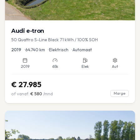
Audi
e-tron
50 Quattro S-Line Black 71 kWh / 100% SOH
2019
•
64.740
km
•
Elektrisch
•
Automaat
2019
65k
Elek
Aut
€
27.985
of vanaf:
€
580
/mnd
Marge