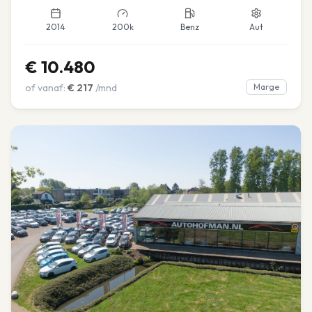
2014
200k
Benz
Aut
€
10.480
of vanaf:
€
217
/mnd
Marge