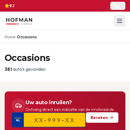
9.1
Home
/
Occasions
Occasions
381
auto's gevonden
Uw auto inruilen?
Ontvang direct een indicatie van de inruilwaarde
Bereken
NL