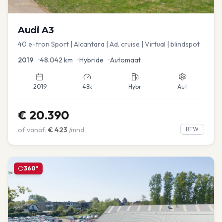
Audi
A3
40 e-tron Sport | Alcantara | Ad. cruise | Virtual | blindspot
2019
•
48.042
km
•
Hybride
•
Automaat
2019
48k
Hybr
Aut
€
20.390
of vanaf:
€
423
/mnd
BTW
360°