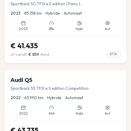
Sportback 50 TFSI e S edition | Pano |
Stoel.verw/verkoeling | Leder
2023
•
85.158
km
•
Hybride
•
Automaat
2023
85k
Hybr
Aut
€
41.435
of vanaf:
€
859
/mnd
BTW
Audi
Q5
Sportback 55 TFSI e S edition Competition
2022
•
63.990
km
•
Hybride
•
Automaat
2022
64k
Hybr
Aut
€
43.735