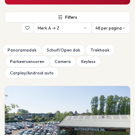
Filters
Merk A → Z
48
per pagina
Panoramadak
Schuif/Open dak
Trekhaak
Parkeersensoren
Camera
Keyless
Carplay/Android auto