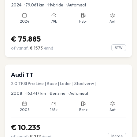
Virtual | Carplay | Elec.kofferklep Dakdragers inbegrepen
2024
•
79.061
km
•
Hybride
•
Automaat
2024
79k
Hybr
Aut
€
75.885
of vanaf:
€
1573
/mnd
BTW
Audi
TT
2.0 TFSI Pro Line | Bose | Leder | Stoelverw |
2008
•
163.417
km
•
Benzine
•
Automaat
2008
163k
Benz
Aut
€
10.235
of vanaf:
€
212
/mnd
Marge