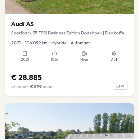
Audi
A5
Sportback 35 TFSI Business Edition Dodehoek | Elec koffer
| Adap Cruise
2021
•
106.099
km
•
Hybride
•
Automaat
2021
106k
Hybr
Aut
€
28.885
of vanaf:
€
599
/mnd
BTW