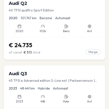
Audi
Q2
40 TFSI quattro Sport Edition
2020
•
101.747
km
•
Benzine
•
Automaat
2020
102k
Benz
Aut
€
24.735
of vanaf:
€
513
/mnd
Marge
Audi
Q3
45 TFSI e Advanced edition S-Line ext. | Parkeersensor |
Navi
2023
•
48.441
km
•
Hybride
•
Automaat
2023
48k
Hybr
Aut