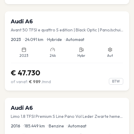
Audi
A6
Avant 50 TFSI e quattro S edition | Black Optic | Pano/schuif
| Stoelmemory | Virtual
2023
•
24.091
km
•
Hybride
•
Automaat
2023
24k
Hybr
Aut
€
47.730
of vanaf:
€
989
/mnd
BTW
Audi
A6
Limo 1.8 TFSI Premium S Line Pano Vol Leder Zwarte hemel
Mem Seats Navi EL aKlep
2016
•
185.449
km
•
Benzine
•
Automaat