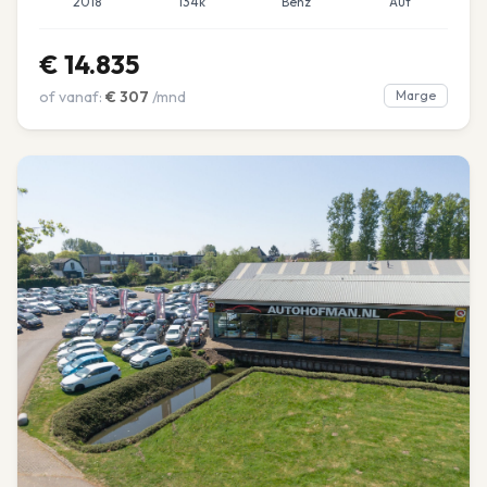
2018
134k
Benz
Aut
€
14.835
of vanaf:
€
307
/mnd
Marge