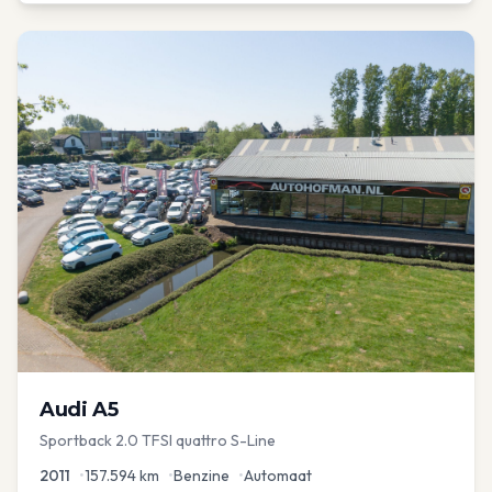
Audi
A5
Sportback 2.0 TFSI quattro S-Line
2011
•
157.594
km
•
Benzine
•
Automaat