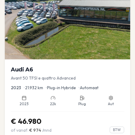
Audi
A6
Avant 50 TFSI e quattro Advanced
2023
•
21.932
km
•
Plug-in Hybride
•
Automaat
2023
22k
Plug
Aut
€
46.980
of vanaf:
€
974
/mnd
BTW