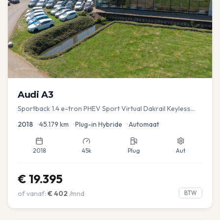
Audi
A3
Sportback 1.4 e-tron PHEV Sport Virtual Dakrail Keyless
PDC v+a Stoelver
2018
•
45.179
km
•
Plug-in Hybride
•
Automaat
2018
45k
Plug
Aut
€
19.395
of vanaf:
€
402
/mnd
BTW