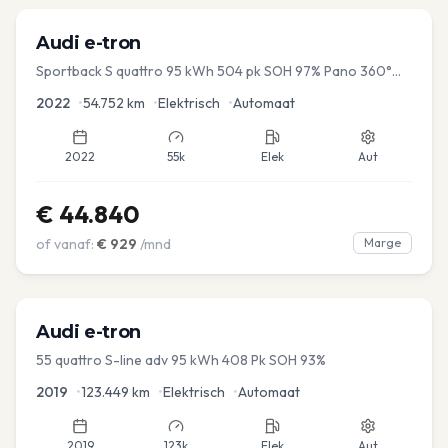
Audi
e-tron
Sportback S quattro 95 kWh 504 pk SOH 97% Pano 360°
Camera Head up El-a-klep Memory Seat
2022
•
54.752
km
•
Elektrisch
•
Automaat
2022
55k
Elek
Aut
€
44.840
of vanaf:
€
929
/mnd
Marge
Audi
e-tron
55 quattro S-line adv 95 kWh 408 Pk SOH 93%
2019
•
123.449
km
•
Elektrisch
•
Automaat
2019
123k
Elek
Aut