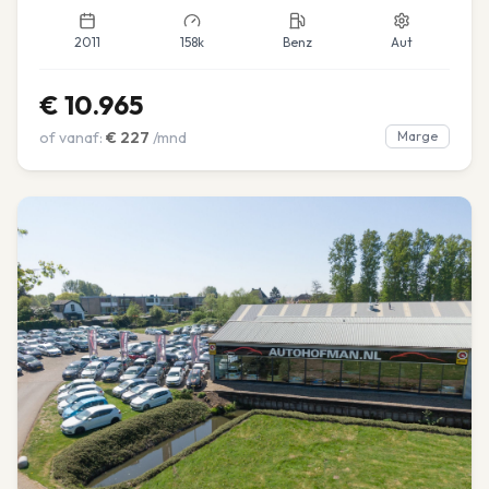
2011
158k
Benz
Aut
€
10.965
of vanaf:
€
227
/mnd
Marge