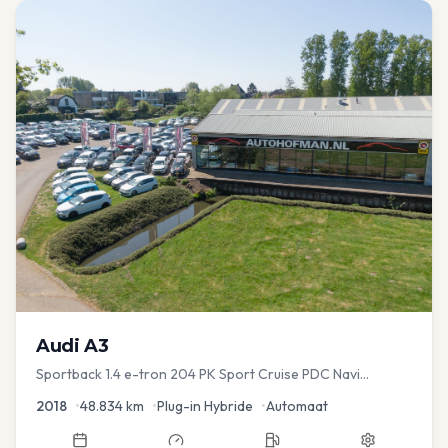
Audi
A3
Sportback 1.4 e-tron 204 PK Sport Cruise PDC Navi
Stoelver.
2018
•
48.834
km
•
Plug-in Hybride
•
Automaat