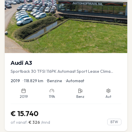
Audi
A3
Sportback 30 TFSI 116PK Automaat Sport Lease Clima
Cruise PDC
2019
•
118.829
km
•
Benzine
•
Automaat
2019
119k
Benz
Aut
€
15.740
of vanaf:
€
326
/mnd
BTW