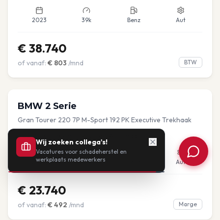
2023
39k
Benz
Aut
€
38.740
of vanaf:
€
803
/mnd
BTW
BMW
2 Serie
Gran Tourer 220 7P M-Sport 192 PK Executive Trekhaak
2020
•
96.149
km
•
Benzine
•
Automaat
Wij zoeken collega's!
Vacatures voor schadeherstel en
werkplaats medewerkers
2020
96k
Benz
Aut
€
23.740
of vanaf:
€
492
/mnd
Marge