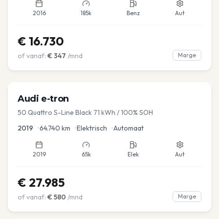
2016
185k
Benz
Aut
€
16.730
of vanaf:
€
347
/mnd
Marge
Audi
e-tron
50 Quattro S-Line Black 71 kWh / 100% SOH
2019
•
64.740
km
•
Elektrisch
•
Automaat
2019
65k
Elek
Aut
€
27.985
of vanaf:
€
580
/mnd
Marge