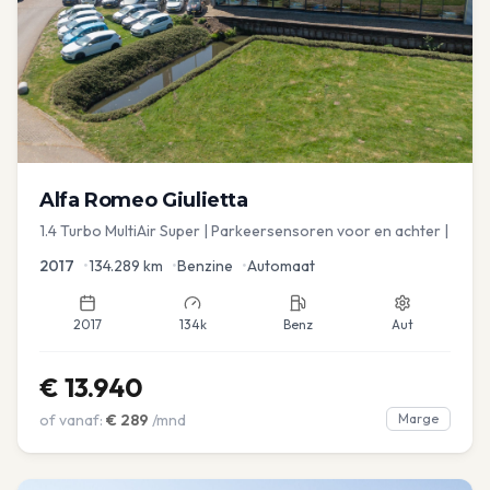
Alfa Romeo
Giulietta
1.4 Turbo MultiAir Super | Parkeersensoren voor en achter |
2017
•
134.289
km
•
Benzine
•
Automaat
2017
134k
Benz
Aut
€
13.940
of vanaf:
€
289
/mnd
Marge