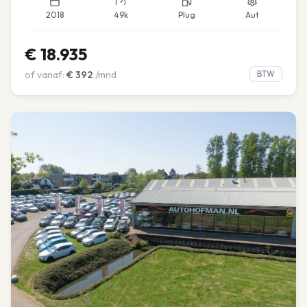
2018
49k
Plug
Aut
€
18.935
of vanaf:
€
392
/mnd
BTW