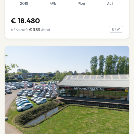
2018
49k
Plug
Aut
€
18.480
of vanaf:
€
383
/mnd
BTW