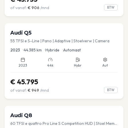
of vanaf:
€
906
/mnd
BTW
Audi
Q5
55 TFSI e S-Line | Pano | Adaptive | Stoelverw | Camera
2023
•
44.385
km
•
Hybride
•
Automaat
2023
44k
Hybr
Aut
€
45.795
of vanaf:
€
949
/mnd
BTW
Audi
Q8
60 TFSI e quattro Pro Line S Competition HUD | Stoel Mem. |