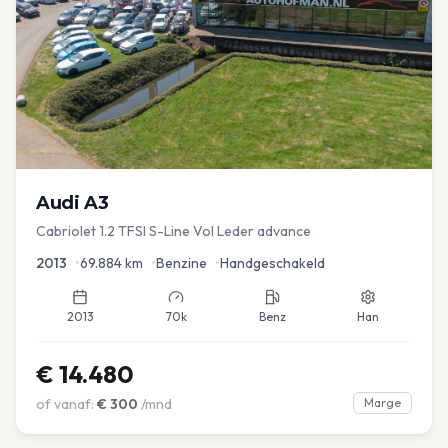
Audi
A3
Cabriolet 1.2 TFSI S-Line Vol Leder advance
2013
•
69.884
km
•
Benzine
•
Handgeschakeld
2013
70k
Benz
Han
€
14.480
of vanaf:
€
300
/mnd
Marge