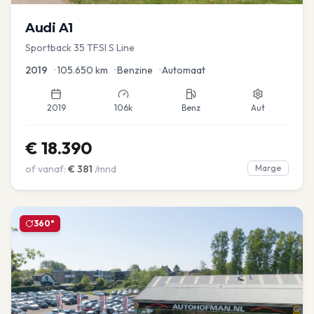
Audi
A1
Sportback 35 TFSI S Line
2019
•
105.650
km
•
Benzine
•
Automaat
2019
106k
Benz
Aut
€
18.390
of vanaf:
€
381
/mnd
Marge
360°