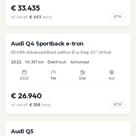
€
33.435
of vanaf:
€
693
/mnd
BTW
Audi
Q4 Sportback e-tron
55 kWh Advanced Black edition El a-Klep 20" Virtual
2022
•
96.381
km
•
Elektrisch
•
Automaat
2022
96k
Elek
Aut
€
26.940
of vanaf:
€
558
/mnd
BTW
Audi
Q5