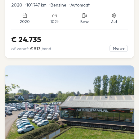
2020
•
101.747
km
•
Benzine
•
Automaat
2020
102k
Benz
Aut
€
24.735
of vanaf:
€
513
/mnd
Marge