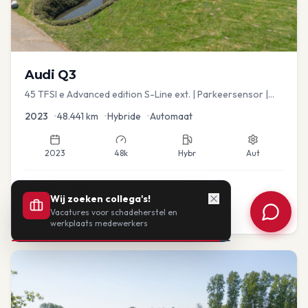
Audi
Q3
45 TFSI e Advanced edition S-Line ext. | Parkeersensor |
Navi
2023
•
48.441
km
•
Hybride
•
Automaat
2023
48k
Hybr
Aut
€
33.435
Wij zoeken collega's!
Vacatures voor schadeherstel en
of vanaf:
€
693
/mnd
BTW
werkplaats medewerkers