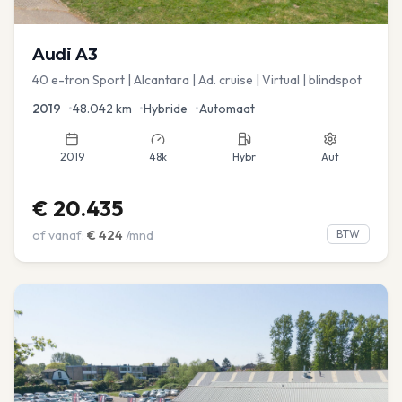
Audi
A3
40 e-tron Sport | Alcantara | Ad. cruise | Virtual | blindspot
2019
•
48.042
km
•
Hybride
•
Automaat
2019
48k
Hybr
Aut
€
20.435
of vanaf:
€
424
/mnd
BTW