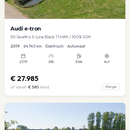
Audi
e-tron
50 Quattro S-Line Black 71 kWh / 100% SOH
2019
•
64.740
km
•
Elektrisch
•
Automaat
2019
65k
Elek
Aut
€
27.985
of vanaf:
€
580
/mnd
Marge