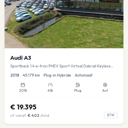
Audi
A3
Sportback 1.4 e-tron PHEV Sport Virtual Dakrail Keyless
PDC v+a Stoelver
2018
•
45.179
km
•
Plug-in Hybride
•
Automaat
2018
45k
Plug
Aut
€
19.395
of vanaf:
€
402
/mnd
BTW