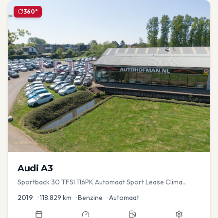
360°
Audi
A3
Sportback 30 TFSI 116PK Automaat Sport Lease Clima
Cruise PDC
2019
•
118.829
km
•
Benzine
•
Automaat