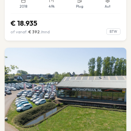
2018
49k
Plug
Aut
€
18.935
of vanaf:
€
392
/mnd
BTW