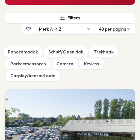
Filters
Merk A → Z
48
per pagina
Panoramadak
Schuif/Open dak
Trekhaak
Parkeersensoren
Camera
Keyless
Carplay/Android auto