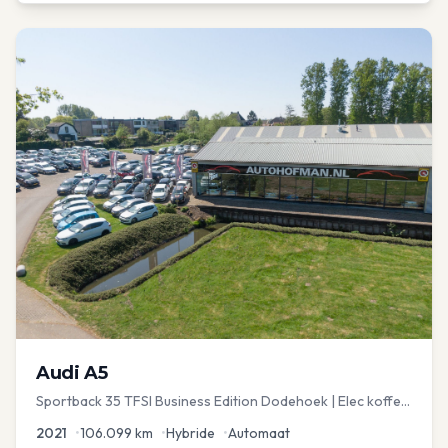
Audi
A5
Sportback 35 TFSI Business Edition Dodehoek | Elec koffer
| Adap Cruise
2021
•
106.099
km
•
Hybride
•
Automaat