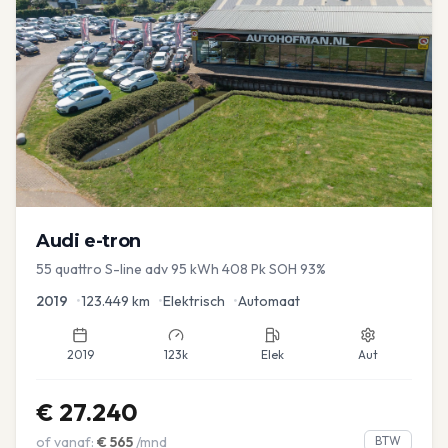
Audi
e-tron
55 quattro S-line adv 95 kWh 408 Pk SOH 93%
2019
•
123.449
km
•
Elektrisch
•
Automaat
2019
123k
Elek
Aut
€
27.240
of vanaf:
€
565
/mnd
BTW