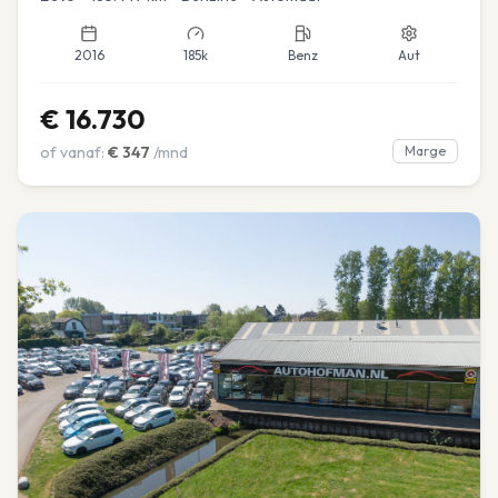
2016
185k
Benz
Aut
€
16.730
of vanaf:
€
347
/mnd
Marge