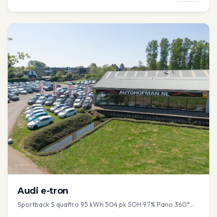
Audi
e-tron
Sportback S quattro 95 kWh 504 pk SOH 97% Pano 360°
Camera Head up El-a-klep Memory Seat