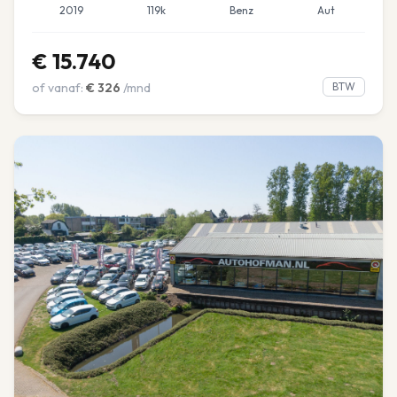
2019
119k
Benz
Aut
€
15.740
of vanaf:
€
326
/mnd
BTW