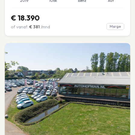
2019
106k
Benz
Aut
€
18.390
of vanaf:
€
381
/mnd
Marge