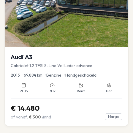
Audi
A3
Cabriolet 1.2 TFSI S-Line Vol Leder advance
2013
•
69.884
km
•
Benzine
•
Handgeschakeld
2013
70k
Benz
Han
€
14.480
of vanaf:
€
300
/mnd
Marge