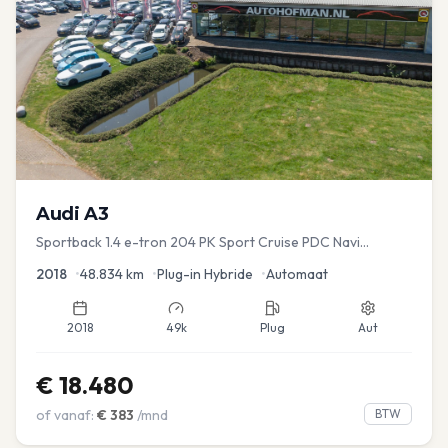
Audi
A3
Sportback 1.4 e-tron 204 PK Sport Cruise PDC Navi
Stoelver.
2018
•
48.834
km
•
Plug-in Hybride
•
Automaat
2018
49k
Plug
Aut
€
18.480
of vanaf:
€
383
/mnd
BTW