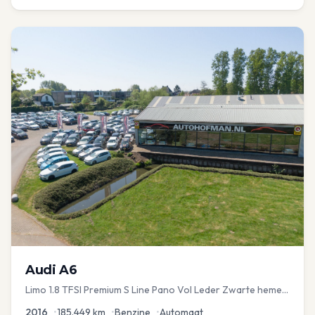
Audi
A6
Limo 1.8 TFSI Premium S Line Pano Vol Leder Zwarte hemel
Mem Seats Navi EL aKlep
2016
•
185.449
km
•
Benzine
•
Automaat