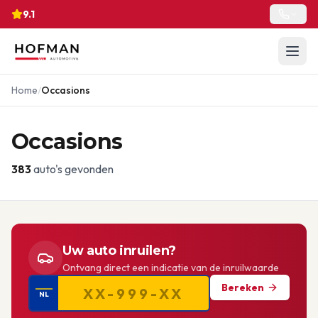
9.1
Home
/
Occasions
Occasions
383
auto's gevonden
Uw auto inruilen?
Ontvang direct een indicatie van de inruilwaarde
Bereken
NL