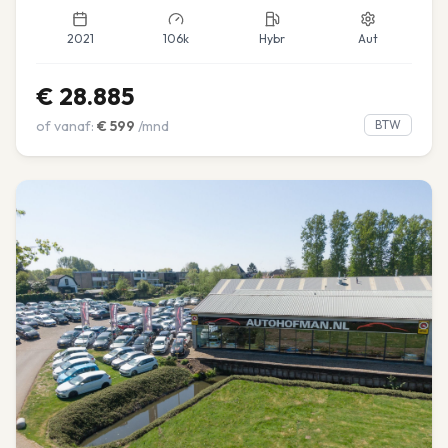
2021
106k
Hybr
Aut
€
28.885
of vanaf:
€
599
/mnd
BTW