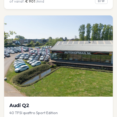
of vanaf:
€
901
/mnd
BTW
Audi
Q2
40 TFSI quattro Sport Edition