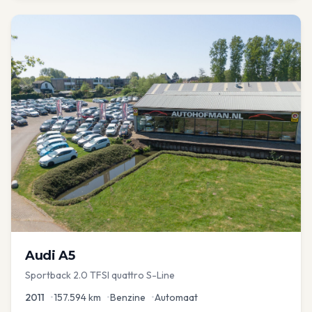
Audi
A5
Sportback 2.0 TFSI quattro S-Line
2011
•
157.594
km
•
Benzine
•
Automaat