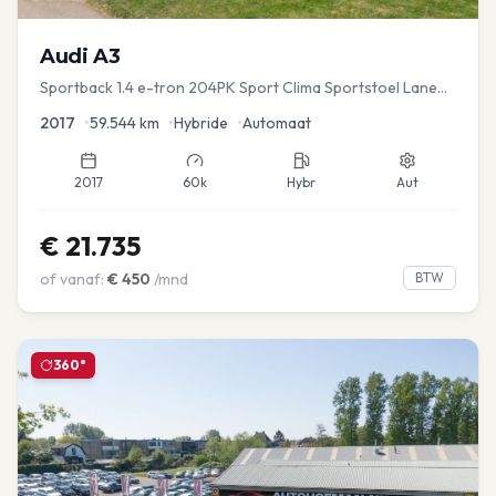
Audi
A3
Sportback 1.4 e-tron 204PK Sport Clima Sportstoel Lane
assist Navi PDC
2017
•
59.544
km
•
Hybride
•
Automaat
2017
60k
Hybr
Aut
€
21.735
of vanaf:
€
450
/mnd
BTW
360°