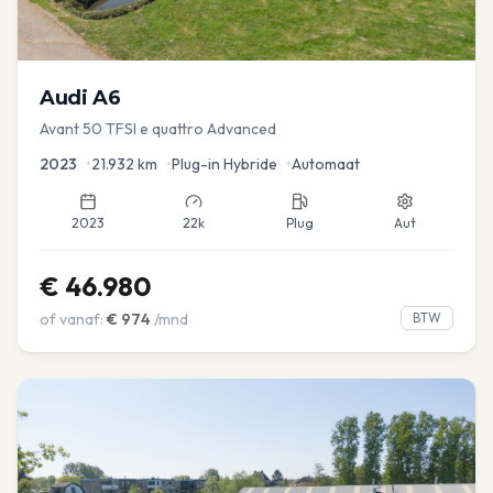
Audi
A6
Avant 50 TFSI e quattro Advanced
2023
•
21.932
km
•
Plug-in Hybride
•
Automaat
2023
22k
Plug
Aut
€
46.980
of vanaf:
€
974
/mnd
BTW