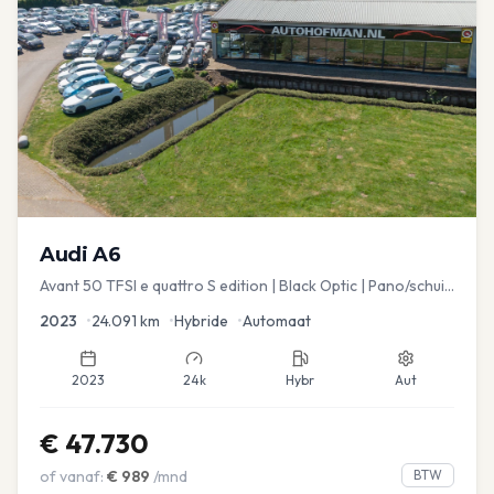
Audi
A6
Avant 50 TFSI e quattro S edition | Black Optic | Pano/schuif
| Stoelmemory | Virtual
2023
•
24.091
km
•
Hybride
•
Automaat
2023
24k
Hybr
Aut
€
47.730
of vanaf:
€
989
/mnd
BTW