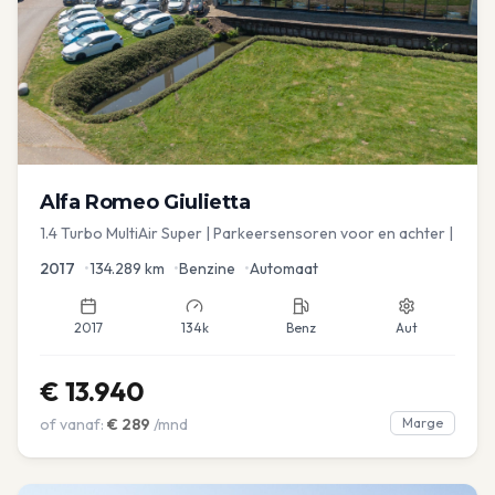
Alfa Romeo
Giulietta
1.4 Turbo MultiAir Super | Parkeersensoren voor en achter |
2017
•
134.289
km
•
Benzine
•
Automaat
2017
134k
Benz
Aut
€
13.940
of vanaf:
€
289
/mnd
Marge