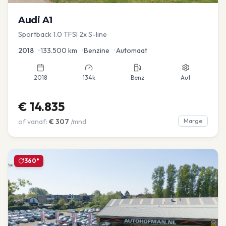
Audi
A1
Sportback 1.0 TFSI 2x S-line
2018
•
133.500
km
•
Benzine
•
Automaat
2018
134k
Benz
Aut
€
14.835
of vanaf:
€
307
/mnd
Marge
360°