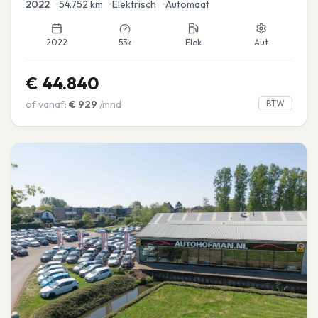
2022
•
54.752
km
•
Elektrisch
•
Automaat
2022
55k
Elek
Aut
€
44.840
of vanaf:
€
929
/mnd
BTW