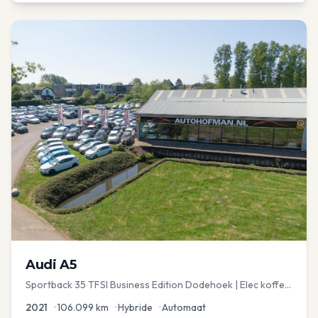
Audi
A5
Sportback 35 TFSI Business Edition Dodehoek | Elec koffer
| Adap Cruise
2021
•
106.099
km
•
Hybride
•
Automaat