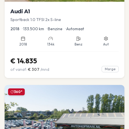
Audi
A1
Sportback 1.0 TFSI 2x S-line
2018
•
133.500
km
•
Benzine
•
Automaat
2018
134k
Benz
Aut
€
14.835
of vanaf:
€
307
/mnd
Marge
360°