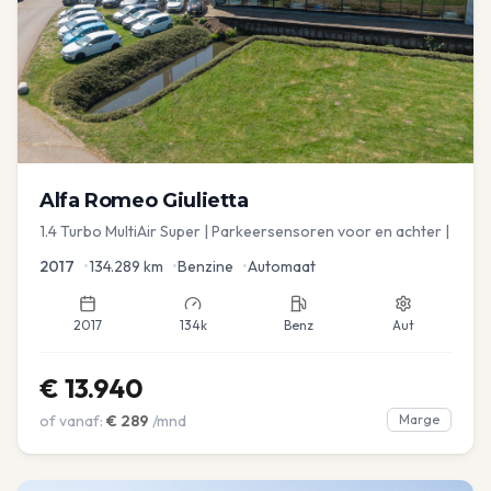
Alfa Romeo
Giulietta
1.4 Turbo MultiAir Super | Parkeersensoren voor en achter |
2017
•
134.289
km
•
Benzine
•
Automaat
2017
134k
Benz
Aut
€
13.940
of vanaf:
€
289
/mnd
Marge