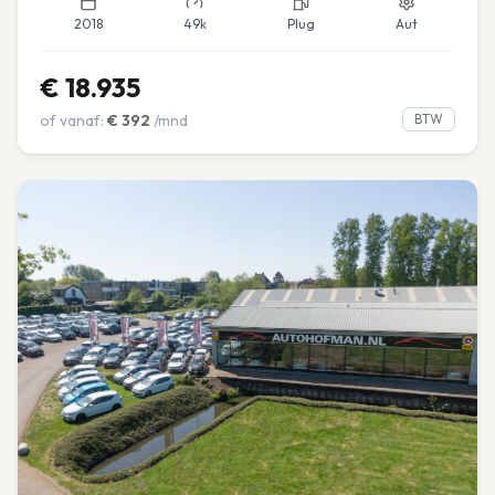
2018
49k
Plug
Aut
€
18.935
of vanaf:
€
392
/mnd
BTW