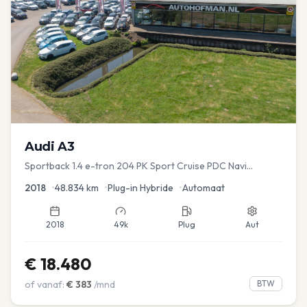
Audi
A3
Sportback 1.4 e-tron 204 PK Sport Cruise PDC Navi
Stoelver.
2018
•
48.834
km
•
Plug-in Hybride
•
Automaat
2018
49k
Plug
Aut
€
18.480
of vanaf:
€
383
/mnd
BTW