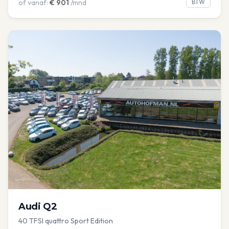
of vanaf:
€
901
/mnd
BTW
Audi
Q2
40 TFSI quattro Sport Edition