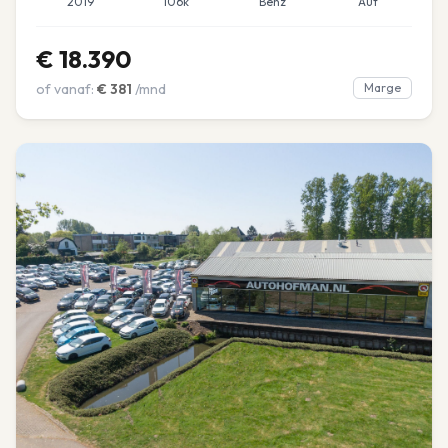
2019
106k
Benz
Aut
€
18.390
of vanaf:
€
381
/mnd
Marge