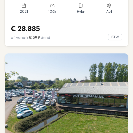
2021
106k
Hybr
Aut
€
28.885
of vanaf:
€
599
/mnd
BTW