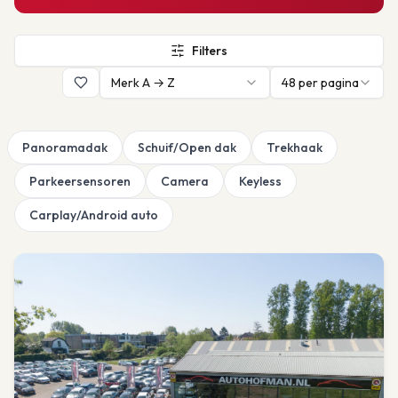
Filters
Merk A → Z
48
per pagina
Panoramadak
Schuif/Open dak
Trekhaak
Parkeersensoren
Camera
Keyless
Carplay/Android auto