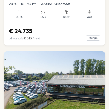
2020
•
101.747
km
•
Benzine
•
Automaat
2020
102k
Benz
Aut
€
24.735
of vanaf:
€
513
/mnd
Marge