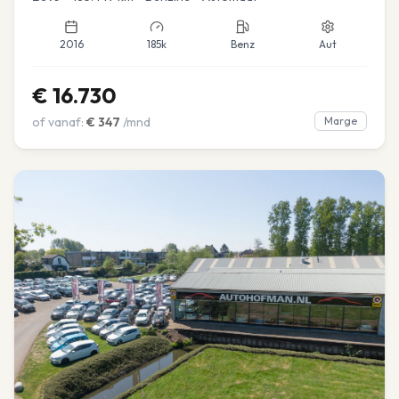
2016
185k
Benz
Aut
€
16.730
of vanaf:
€
347
/mnd
Marge