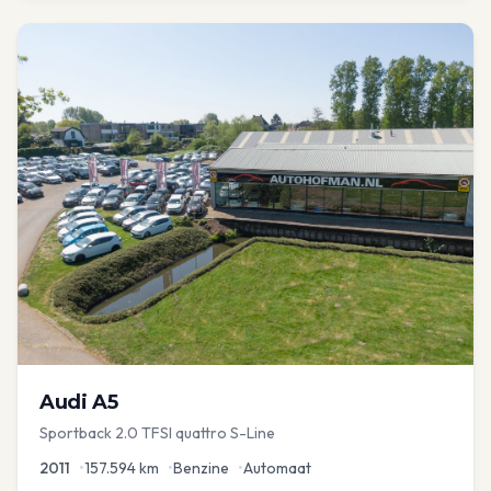
Audi
A5
Sportback 2.0 TFSI quattro S-Line
2011
•
157.594
km
•
Benzine
•
Automaat