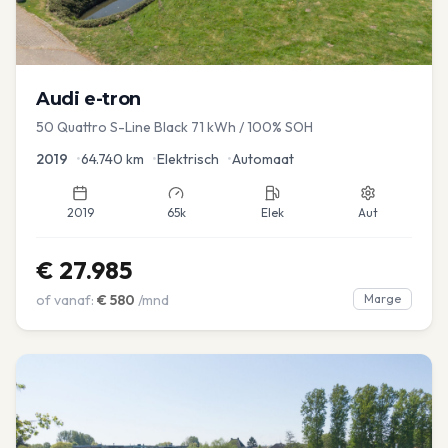
Audi
e-tron
50 Quattro S-Line Black 71 kWh / 100% SOH
2019
•
64.740
km
•
Elektrisch
•
Automaat
2019
65k
Elek
Aut
€
27.985
of vanaf:
€
580
/mnd
Marge