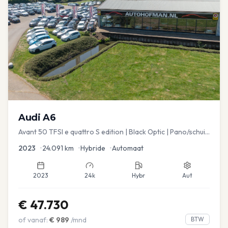
Audi
A6
Avant 50 TFSI e quattro S edition | Black Optic | Pano/schuif
| Stoelmemory | Virtual
2023
•
24.091
km
•
Hybride
•
Automaat
2023
24k
Hybr
Aut
€
47.730
of vanaf:
€
989
/mnd
BTW