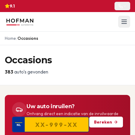
9.1
Home
/
Occasions
Occasions
383
auto's gevonden
Uw auto inruilen?
Ontvang direct een indicatie van de inruilwaarde
Bereken
NL