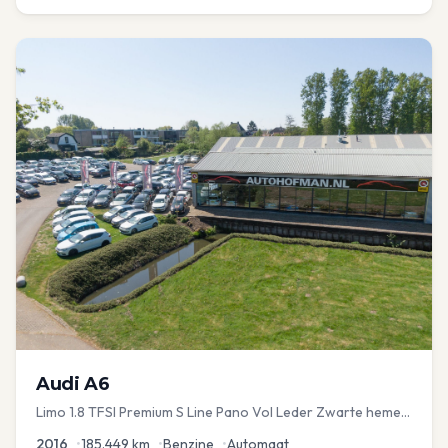
Audi
A6
Limo 1.8 TFSI Premium S Line Pano Vol Leder Zwarte hemel
Mem Seats Navi EL aKlep
2016
•
185.449
km
•
Benzine
•
Automaat