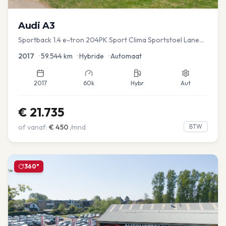
Audi
A3
Sportback 1.4 e-tron 204PK Sport Clima Sportstoel Lane
assist Navi PDC
2017
•
59.544
km
•
Hybride
•
Automaat
2017
60k
Hybr
Aut
€
21.735
of vanaf:
€
450
/mnd
BTW
360°