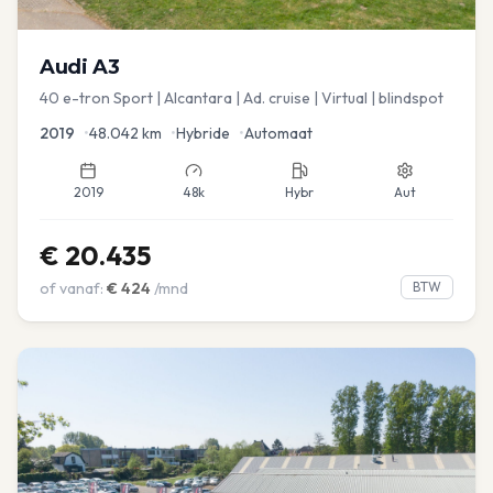
Audi
A3
40 e-tron Sport | Alcantara | Ad. cruise | Virtual | blindspot
2019
•
48.042
km
•
Hybride
•
Automaat
2019
48k
Hybr
Aut
€
20.435
of vanaf:
€
424
/mnd
BTW