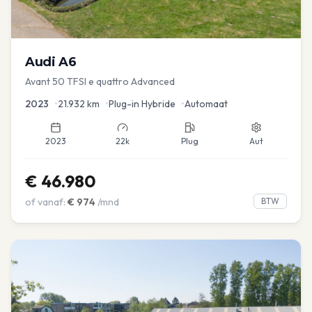
Audi
A6
Avant 50 TFSI e quattro Advanced
2023
•
21.932
km
•
Plug-in Hybride
•
Automaat
2023
22k
Plug
Aut
€
46.980
of vanaf:
€
974
/mnd
BTW