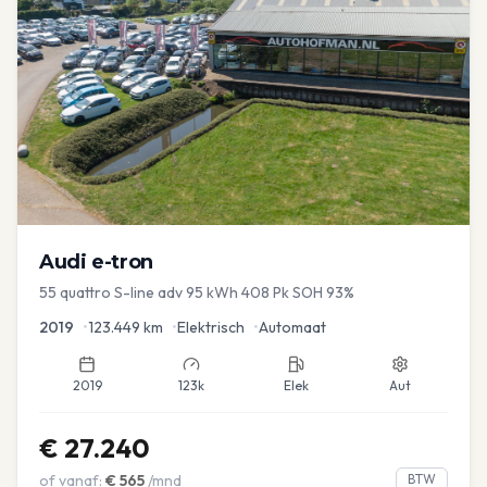
Audi
e-tron
55 quattro S-line adv 95 kWh 408 Pk SOH 93%
2019
•
123.449
km
•
Elektrisch
•
Automaat
2019
123k
Elek
Aut
€
27.240
of vanaf:
€
565
/mnd
BTW