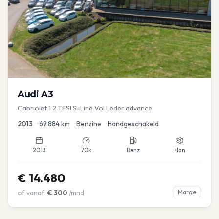
Audi
A3
Cabriolet 1.2 TFSI S-Line Vol Leder advance
2013
•
69.884
km
•
Benzine
•
Handgeschakeld
2013
70k
Benz
Han
€
14.480
of vanaf:
€
300
/mnd
Marge