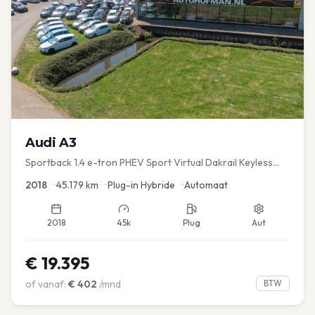
Audi
A3
Sportback 1.4 e-tron PHEV Sport Virtual Dakrail Keyless
PDC v+a Stoelver
2018
•
45.179
km
•
Plug-in Hybride
•
Automaat
2018
45k
Plug
Aut
€
19.395
of vanaf:
€
402
/mnd
BTW