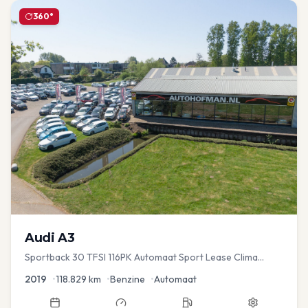
360°
Audi
A3
Sportback 30 TFSI 116PK Automaat Sport Lease Clima
Cruise PDC
2019
•
118.829
km
•
Benzine
•
Automaat