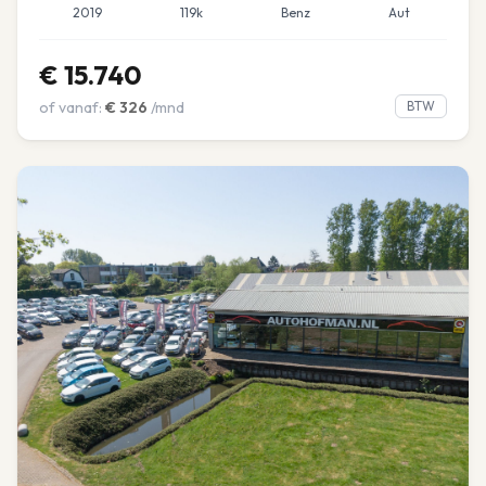
2019
119k
Benz
Aut
€
15.740
of vanaf:
€
326
/mnd
BTW