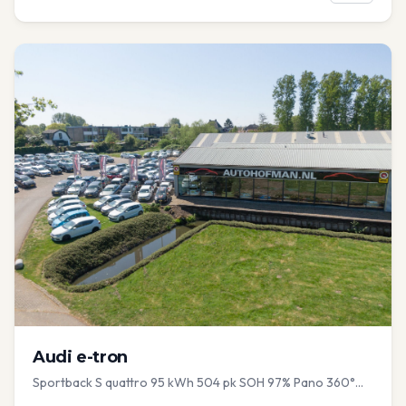
Audi
e-tron
Sportback S quattro 95 kWh 504 pk SOH 97% Pano 360°
Camera Head up El-a-klep Memory Seat