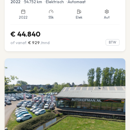
2022
•
54.752
km
•
Elektrisch
•
Automaat
2022
55k
Elek
Aut
€
44.840
of vanaf:
€
929
/mnd
BTW