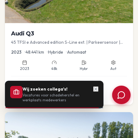
Audi
Q3
45 TFSI e Advanced edition S-Line ext. | Parkeersensor |
Navi
2023
•
48.441
km
•
Hybride
•
Automaat
2023
48k
Hybr
Aut
€
33.435
Wij zoeken collega's!
Vacatures voor schadeherstel en
of vanaf:
€
693
/mnd
BTW
werkplaats medewerkers