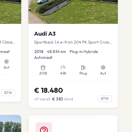
Audi
A3
t Clima
Sportback 1.4 e-tron 204 PK Sport Cruise
PDC Navi Stoelver.
omaat
2018
•
48.834
km
•
Plug-in Hybride
•
Automaat
Aut
2018
49k
Plug
Aut
€
18.480
BTW
of vanaf:
€
383
/mnd
BTW