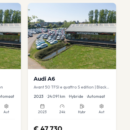
Audi
A6
on
Avant 50 TFSI e quattro S edition | Black
Optic | Pano/schuif | Stoelmemory |
utomaat
2023
•
24.091
km
•
Hybride
•
Automaat
Virtual
Aut
2023
24k
Hybr
Aut
€
47.730