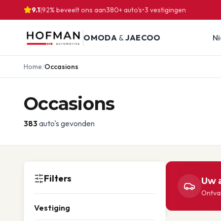
9.1
|
92% beveelt ons aan
380
+ auto's
•
3
vestigingen
OMODA
&
JAECOO
N
Home
/
Occasions
Occasions
383
auto's gevonden
Filters
Uw a
Ontvan
Vestiging