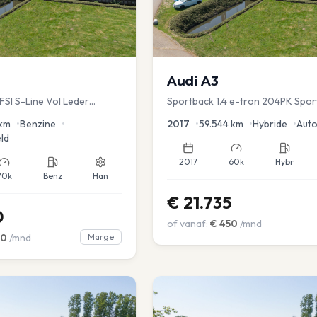
Audi
A3
TFSI S-Line Vol Leder
Sportback 1.4 e-tron 204PK Spor
Sportstoel Lane assist Navi PDC
km
•
Benzine
•
2017
•
59.544
km
•
Hybride
•
Aut
ld
2017
60k
Hybr
70k
Benz
Han
€
21.735
0
of vanaf:
€
450
/mnd
00
/mnd
Marge