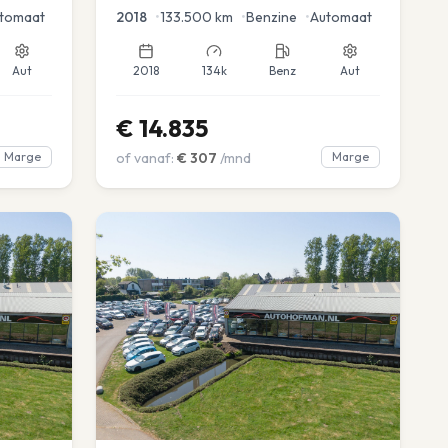
tomaat
2018
•
133.500
km
•
Benzine
•
Automaat
Aut
2018
134k
Benz
Aut
€
14.835
Marge
of vanaf:
€
307
/mnd
Marge