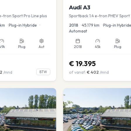
Audi
A3
e-tron Sport Pro Line plus
Sportback 1.4 e-tron PHEV Sport 
Dakrail Keyless PDC v+a Stoelver
km
•
Plug-in Hybride
•
2018
•
45.179
km
•
Plug-in Hybrid
Automaat
49k
Plug
Aut
2018
45k
Plug
€
19.395
2
/mnd
BTW
of vanaf:
€
402
/mnd