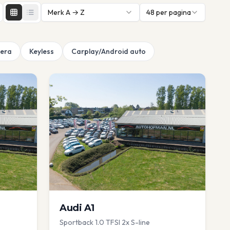
Merk A → Z
48
per pagina
era
Keyless
Carplay/Android auto
Audi
A1
Sportback 1.0 TFSI 2x S-line