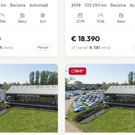
en voor en achter |
km
•
Benzine
•
Automaat
2019
•
105.650
km
•
Benzine
•
Au
34k
Benz
Aut
2019
106k
Benz
0
€
18.390
9
/mnd
Marge
of vanaf:
€
381
/mnd
360°