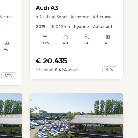
Audi
A3
Virtual
40 e-tron Sport | Alcantara | Ad. cruise |
Virtual | blindspot
e
•
2019
•
48.042
km
•
Hybride
•
Automaat
2019
48k
Hybr
Aut
Aut
€
20.435
of vanaf:
€
424
/mnd
BTW
BTW