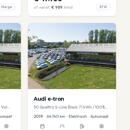
Marge
of vanaf:
€
989
/mnd
BTW
Audi
e-tron
 Vol
50 Quattro S-Line Black 71 kWh / 100%
avi EL
SOH
tomaat
2019
•
64.740
km
•
Elektrisch
•
Automaat