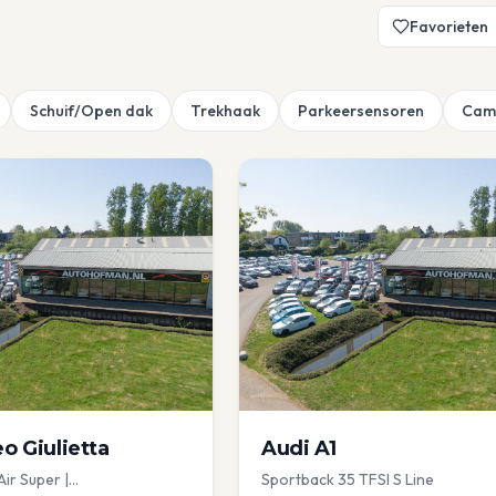
Favorieten
Schuif/Open dak
Trekhaak
Parkeersensoren
Cam
eo
Giulietta
Audi
A1
Air Super |
Sportback 35 TFSI S Line