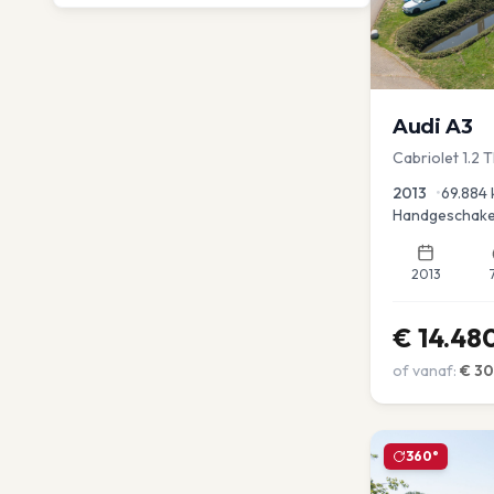
Audi
A3
Cabriolet 1.2 
advance
2013
•
69.884
Handgeschake
2013
€
14.48
of vanaf:
€
3
360°