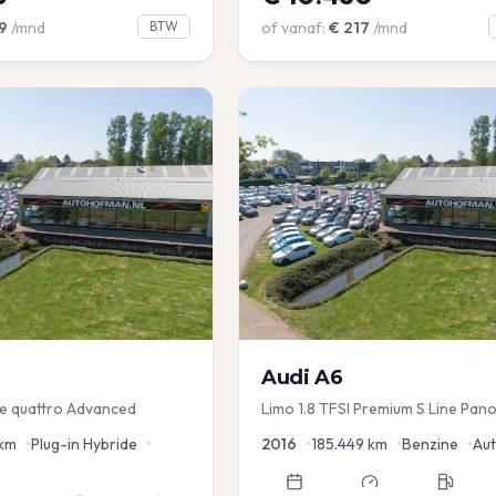
9
/mnd
BTW
of vanaf:
€
217
/mnd
Audi
A6
 e quattro Advanced
Limo 1.8 TFSI Premium S Line Pano
Leder Zwarte hemel Mem Seats N
km
•
Plug-in Hybride
•
2016
•
185.449
km
•
Benzine
•
Au
aKlep