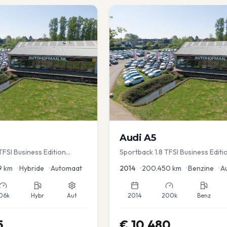
Audi
A5
FSI Business Edition
Sportback 1.8 TFSI Business Editi
c koffer | Adap Cruise
9
km
•
Hybride
•
Automaat
2014
•
200.450
km
•
Benzine
•
A
06k
Hybr
Aut
2014
200k
Benz
5
€
10.480