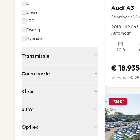
C
Audi
A3
Diesel
Sportback 1.4 
LPG
2018
•
49.046
Overig
Automaat
Hybride
2018
Transmissie
€
18.935
Carrosserie
of vanaf:
€
39
Kleur
360°
BTW
Opties