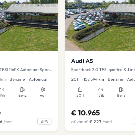
Audi
A5
TFSI 116PK Automaat Sport
Sportback 2.0 TFSI quattro S-Lin
ruise PDC
km
•
Benzine
•
Automaat
2011
•
157.594
km
•
Benzine
•
Aut
119k
Benz
Aut
2011
158k
Benz
0
€
10.965
6
/mnd
BTW
of vanaf:
€
227
/mnd