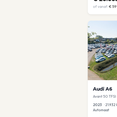
of vanaf:
€
59
Audi
A6
Avant 50 TFSI
2023
•
21.932
Automaat