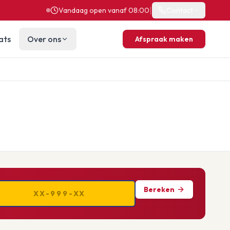
|
Vandaag open vanaf 08:00
Contact
ats
Over ons
Afspraak maken
Bereken