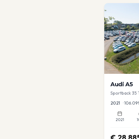
Audi
A5
Sportback 35 T
Dodehoek | Ele
2021
•
106.09
2021
1
€
28.88