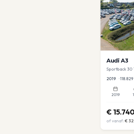
Audi
A3
Sportback 30 
Lease Clima C
2019
•
118.829
2019
€
15.74
of vanaf:
€
32