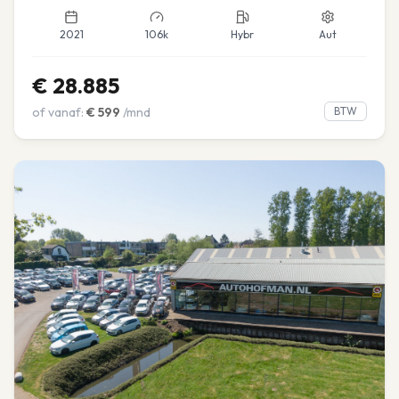
2021
106k
Hybr
Aut
€
28.885
of vanaf:
€
599
/mnd
BTW