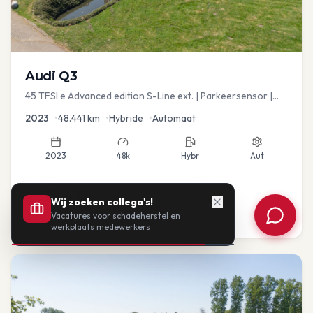
Audi
Q3
45 TFSI e Advanced edition S-Line ext. | Parkeersensor |
Navi
2023
•
48.441
km
•
Hybride
•
Automaat
2023
48k
Hybr
Aut
€
33.435
Wij zoeken collega's!
Vacatures voor schadeherstel en
of vanaf:
€
693
/mnd
BTW
werkplaats medewerkers