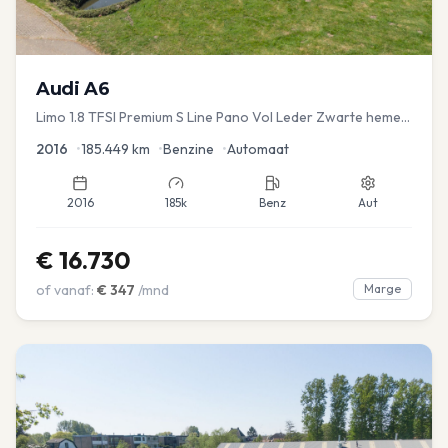
Audi
A6
Limo 1.8 TFSI Premium S Line Pano Vol Leder Zwarte hemel
Mem Seats Navi EL aKlep
2016
•
185.449
km
•
Benzine
•
Automaat
2016
185k
Benz
Aut
€
16.730
of vanaf:
€
347
/mnd
Marge