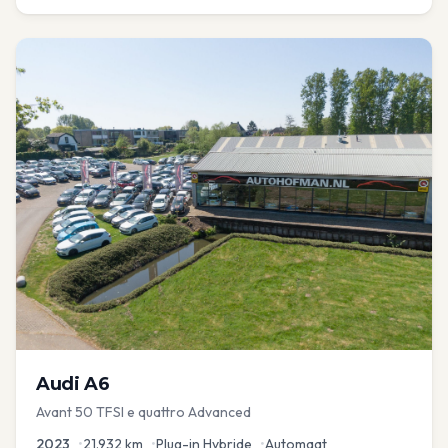
Audi
A6
Avant 50 TFSI e quattro Advanced
2023
•
21.932
km
•
Plug-in Hybride
•
Automaat