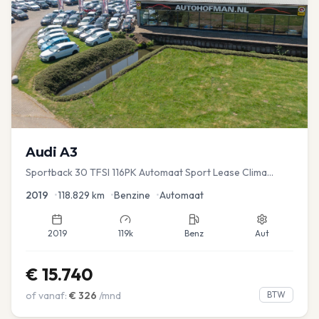
Audi
A3
Sportback 30 TFSI 116PK Automaat Sport Lease Clima
Cruise PDC
2019
•
118.829
km
•
Benzine
•
Automaat
2019
119k
Benz
Aut
€
15.740
of vanaf:
€
326
/mnd
BTW