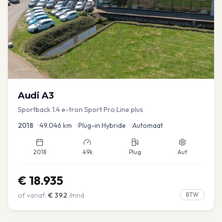
Audi
A3
Sportback 1.4 e-tron Sport Pro Line plus
2018
•
49.046
km
•
Plug-in Hybride
•
Automaat
2018
49k
Plug
Aut
€
18.935
of vanaf:
€
392
/mnd
BTW