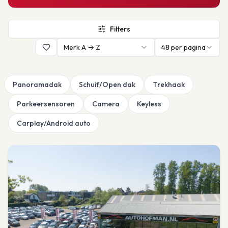
Filters
Merk A → Z
48
per pagina
Panoramadak
Schuif/Open dak
Trekhaak
Parkeersensoren
Camera
Keyless
Carplay/Android auto