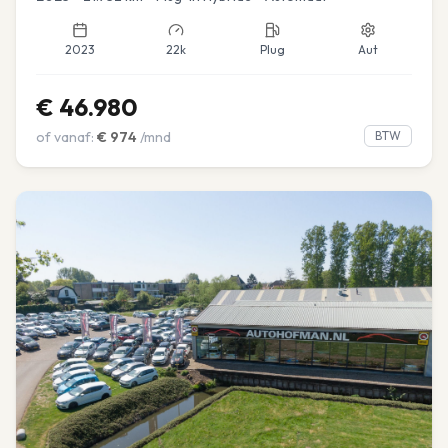
2023
22k
Plug
Aut
€
46.980
of vanaf:
€
974
/mnd
BTW