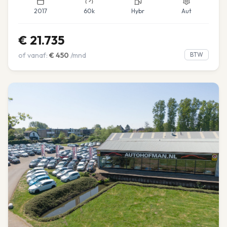
2017
60k
Hybr
Aut
€
21.735
of vanaf:
€
450
/mnd
BTW