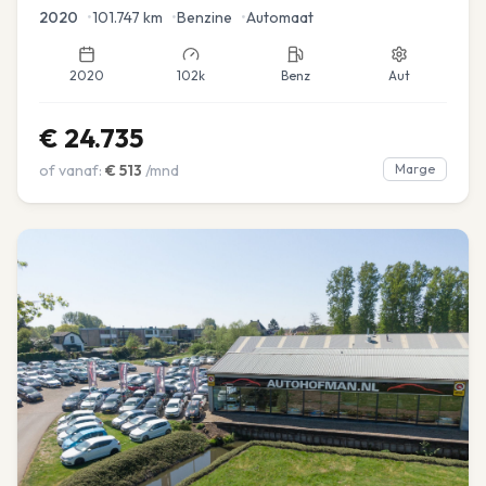
2020
•
101.747
km
•
Benzine
•
Automaat
2020
102k
Benz
Aut
€
24.735
of vanaf:
€
513
/mnd
Marge