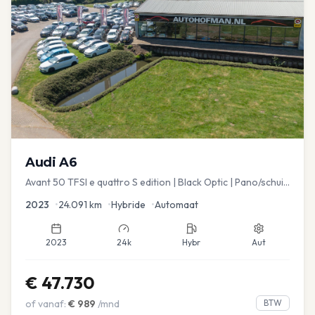
Audi
A6
Avant 50 TFSI e quattro S edition | Black Optic | Pano/schuif
| Stoelmemory | Virtual
2023
•
24.091
km
•
Hybride
•
Automaat
2023
24k
Hybr
Aut
€
47.730
of vanaf:
€
989
/mnd
BTW