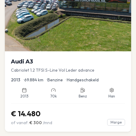
Audi
A3
Cabriolet 1.2 TFSI S-Line Vol Leder advance
2013
•
69.884
km
•
Benzine
•
Handgeschakeld
2013
70k
Benz
Han
€
14.480
of vanaf:
€
300
/mnd
Marge