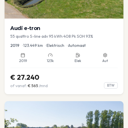
Audi
e-tron
55 quattro S-line adv 95 kWh 408 Pk SOH 93%
2019
•
123.449
km
•
Elektrisch
•
Automaat
2019
123k
Elek
Aut
€
27.240
of vanaf:
€
565
/mnd
BTW