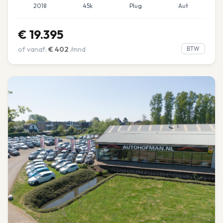
2018
45k
Plug
Aut
€
19.395
of vanaf:
€
402
/mnd
BTW