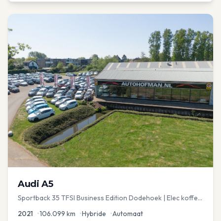
Audi
A5
Sportback 35 TFSI Business Edition Dodehoek | Elec koffer
| Adap Cruise
2021
•
106.099
km
•
Hybride
•
Automaat