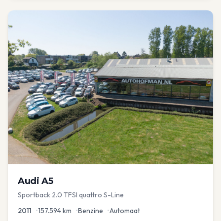
Audi
A5
Sportback 2.0 TFSI quattro S-Line
2011
•
157.594
km
•
Benzine
•
Automaat