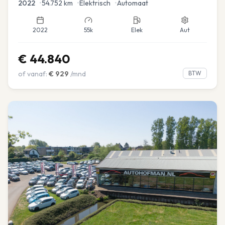
2022
•
54.752
km
•
Elektrisch
•
Automaat
2022
55k
Elek
Aut
€
44.840
of vanaf:
€
929
/mnd
BTW