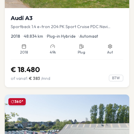
Audi
A3
Sportback 1.4 e-tron 204 PK Sport Cruise PDC Navi
Stoelver.
2018
•
48.834
km
•
Plug-in Hybride
•
Automaat
2018
49k
Plug
Aut
€
18.480
of vanaf:
€
383
/mnd
BTW
360°