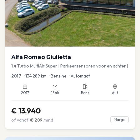
Alfa Romeo
Giulietta
1.4 Turbo MultiAir Super | Parkeersensoren voor en achter |
2017
•
134.289
km
•
Benzine
•
Automaat
2017
134k
Benz
Aut
€
13.940
of vanaf:
€
289
/mnd
Marge