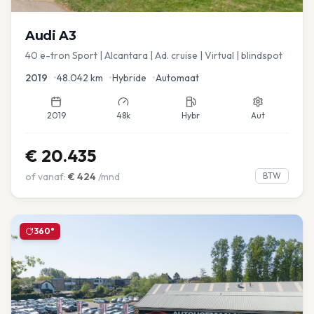
Audi
A3
40 e-tron Sport | Alcantara | Ad. cruise | Virtual | blindspot
2019
•
48.042
km
•
Hybride
•
Automaat
2019
48k
Hybr
Aut
€
20.435
of vanaf:
€
424
/mnd
BTW
360°