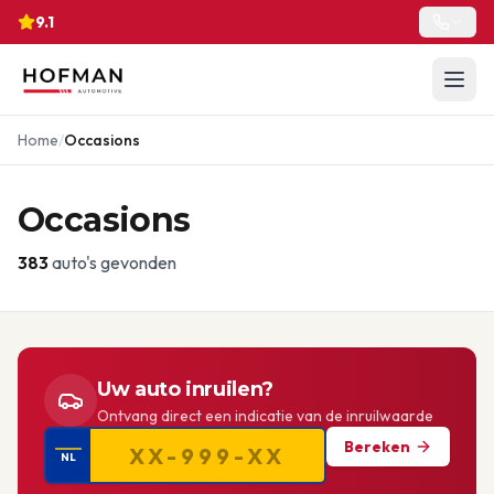
9.1
Home
/
Occasions
Occasions
383
auto's gevonden
Uw auto inruilen?
Ontvang direct een indicatie van de inruilwaarde
Bereken
NL