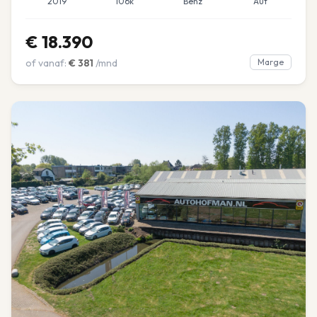
2019
106k
Benz
Aut
€
18.390
of vanaf:
€
381
/mnd
Marge