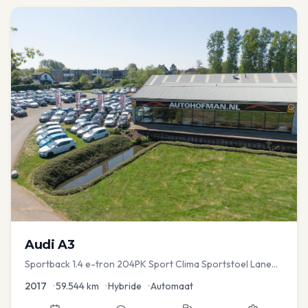
Audi
A3
Sportback 1.4 e-tron 204PK Sport Clima Sportstoel Lane
assist Navi PDC
2017
•
59.544
km
•
Hybride
•
Automaat