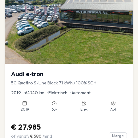
Audi
e-tron
50 Quattro S-Line Black 71 kWh / 100% SOH
2019
•
64.740
km
•
Elektrisch
•
Automaat
2019
65k
Elek
Aut
€
27.985
of vanaf:
€
580
/mnd
Marge