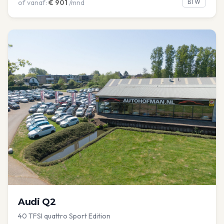
of vanaf:
€
901
/mnd
BTW
Audi
Q2
40 TFSI quattro Sport Edition