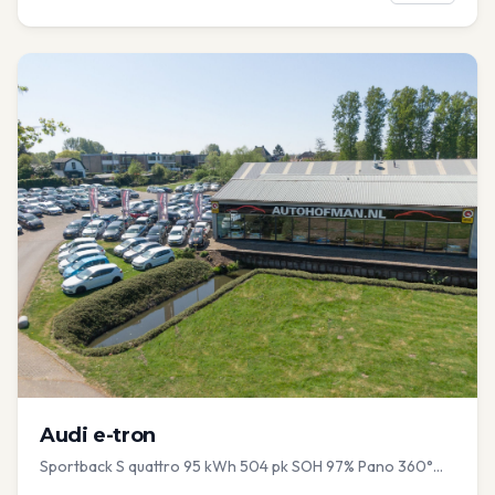
Audi
e-tron
Sportback S quattro 95 kWh 504 pk SOH 97% Pano 360°
Camera Head up El-a-klep Memory Seat