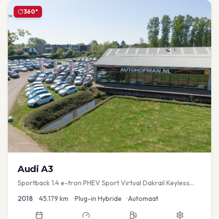
360°
Audi
A3
Sportback 1.4 e-tron PHEV Sport Virtual Dakrail Keyless
PDC v+a Stoelver
2018
•
45.179
km
•
Plug-in Hybride
•
Automaat