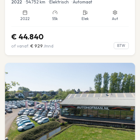
2022
•
54.752
km
•
Elektrisch
•
Automaat
2022
55k
Elek
Aut
€
44.840
of vanaf:
€
929
/mnd
BTW