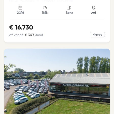
2016
185k
Benz
Aut
€
16.730
of vanaf:
€
347
/mnd
Marge