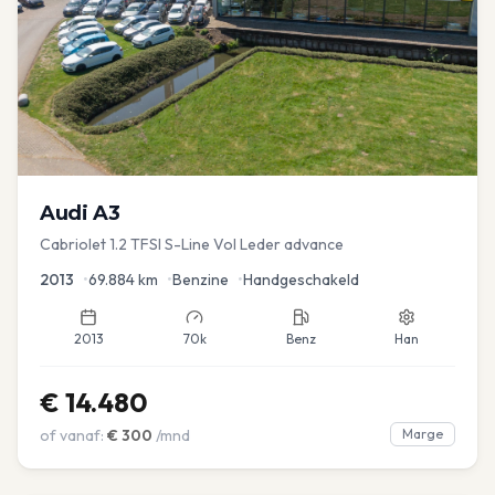
Audi
A3
Cabriolet 1.2 TFSI S-Line Vol Leder advance
2013
•
69.884
km
•
Benzine
•
Handgeschakeld
2013
70k
Benz
Han
€
14.480
of vanaf:
€
300
/mnd
Marge