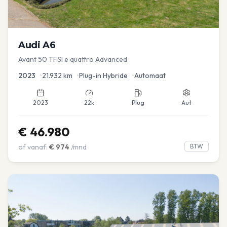
Audi
A6
Avant 50 TFSI e quattro Advanced
2023
•
21.932
km
•
Plug-in Hybride
•
Automaat
2023
22k
Plug
Aut
€
46.980
of vanaf:
€
974
/mnd
BTW