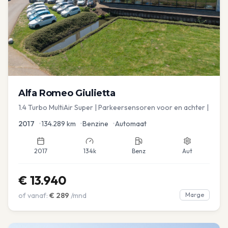
Alfa Romeo
Giulietta
1.4 Turbo MultiAir Super | Parkeersensoren voor en achter |
2017
•
134.289
km
•
Benzine
•
Automaat
2017
134k
Benz
Aut
€
13.940
of vanaf:
€
289
/mnd
Marge