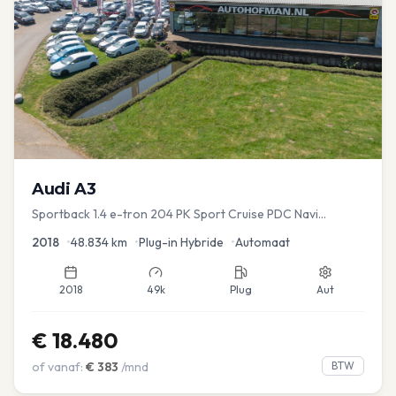
Audi
A3
Sportback 1.4 e-tron 204 PK Sport Cruise PDC Navi
Stoelver.
2018
•
48.834
km
•
Plug-in Hybride
•
Automaat
2018
49k
Plug
Aut
€
18.480
of vanaf:
€
383
/mnd
BTW