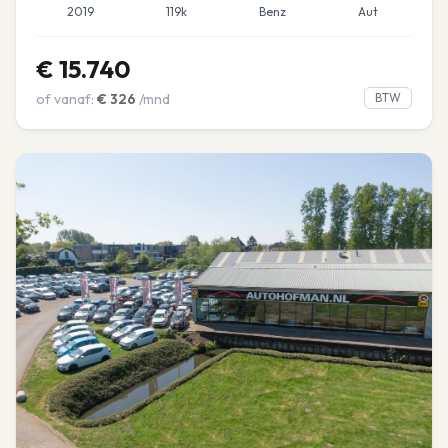
2019
119k
Benz
Aut
€
15.740
of vanaf:
€
326
/mnd
BTW