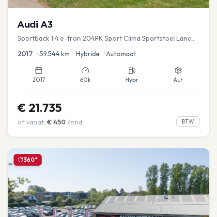
Audi
A3
Sportback 1.4 e-tron 204PK Sport Clima Sportstoel Lane
assist Navi PDC
2017
•
59.544
km
•
Hybride
•
Automaat
2017
60k
Hybr
Aut
€
21.735
of vanaf:
€
450
/mnd
BTW
360°