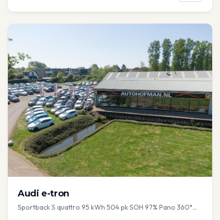
Audi
e-tron
Sportback S quattro 95 kWh 504 pk SOH 97% Pano 360°
Camera Head up El-a-klep Memory Seat