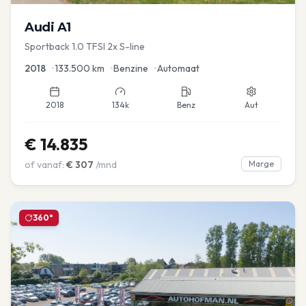
Audi
A1
Sportback 1.0 TFSI 2x S-line
2018
•
133.500
km
•
Benzine
•
Automaat
2018
134k
Benz
Aut
€
14.835
of vanaf:
€
307
/mnd
Marge
360°