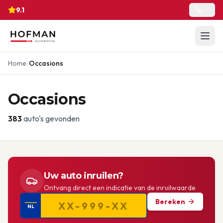
9.1
Home
/
Occasions
Occasions
383
auto's gevonden
Uw auto inruilen?
Ontvang direct een indicatie van de inruilwaarde
Bereken
NL