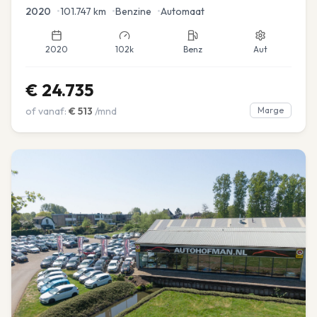
2020
•
101.747
km
•
Benzine
•
Automaat
2020
102k
Benz
Aut
€
24.735
of vanaf:
€
513
/mnd
Marge