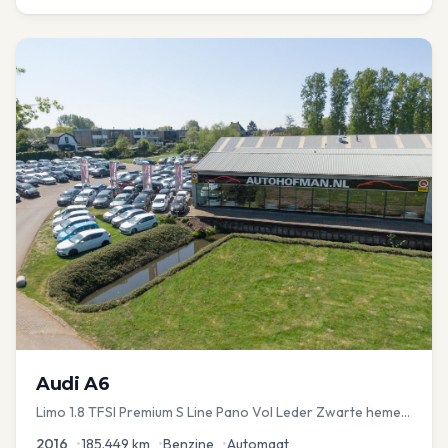
Audi
A6
Limo 1.8 TFSI Premium S Line Pano Vol Leder Zwarte hemel
Mem Seats Navi EL aKlep
2016
•
185.449
km
•
Benzine
•
Automaat