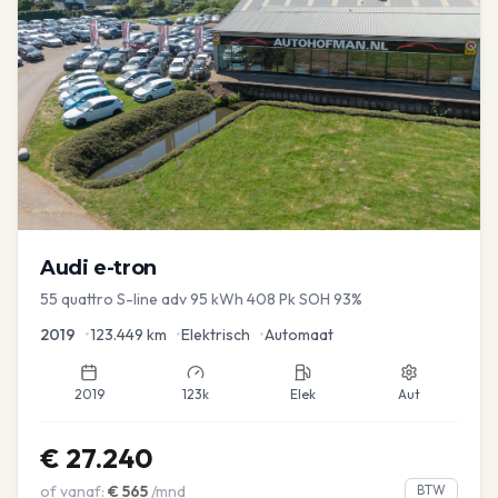
Audi
e-tron
55 quattro S-line adv 95 kWh 408 Pk SOH 93%
2019
•
123.449
km
•
Elektrisch
•
Automaat
2019
123k
Elek
Aut
€
27.240
of vanaf:
€
565
/mnd
BTW