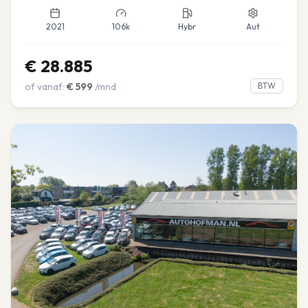
2021
106k
Hybr
Aut
€
28.885
of vanaf:
€
599
/mnd
BTW