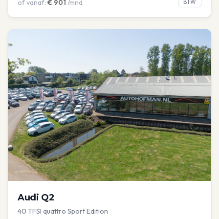
of vanaf:
€
901
/mnd
BTW
Audi
Q2
40 TFSI quattro Sport Edition