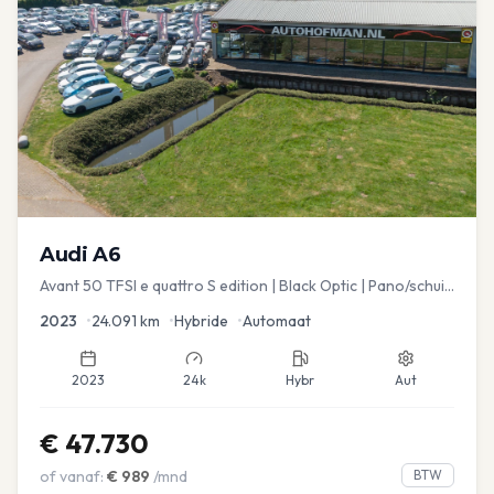
Audi
A6
Avant 50 TFSI e quattro S edition | Black Optic | Pano/schuif
| Stoelmemory | Virtual
2023
•
24.091
km
•
Hybride
•
Automaat
2023
24k
Hybr
Aut
€
47.730
of vanaf:
€
989
/mnd
BTW