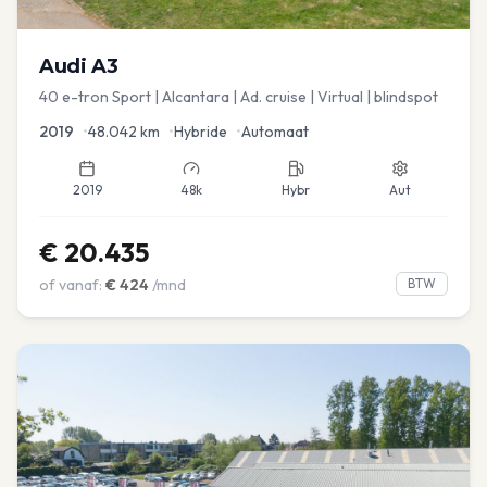
Audi
A3
40 e-tron Sport | Alcantara | Ad. cruise | Virtual | blindspot
2019
•
48.042
km
•
Hybride
•
Automaat
2019
48k
Hybr
Aut
€
20.435
of vanaf:
€
424
/mnd
BTW