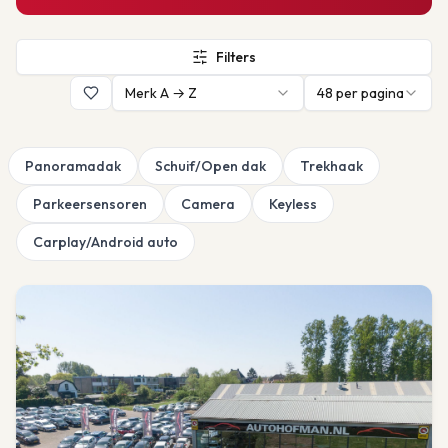
Filters
Merk A → Z
48
per pagina
Panoramadak
Schuif/Open dak
Trekhaak
Parkeersensoren
Camera
Keyless
Carplay/Android auto