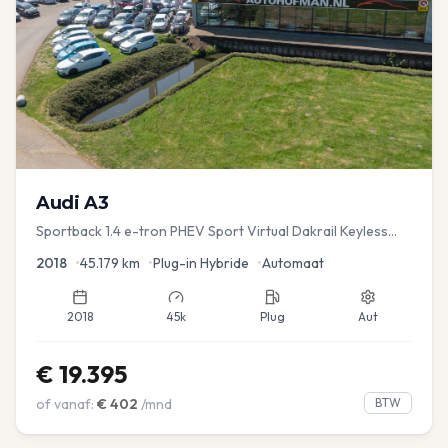
Audi
A3
Sportback 1.4 e-tron PHEV Sport Virtual Dakrail Keyless
PDC v+a Stoelver
2018
•
45.179
km
•
Plug-in Hybride
•
Automaat
2018
45k
Plug
Aut
€
19.395
of vanaf:
€
402
/mnd
BTW