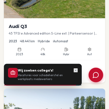
Audi
Q3
45 TFSI e Advanced edition S-Line ext. | Parkeersensor |
Navi
2023
•
48.441
km
•
Hybride
•
Automaat
2023
48k
Hybr
Aut
€
33.435
Wij zoeken collega's!
Vacatures voor schadeherstel en
of vanaf:
€
693
/mnd
BTW
werkplaats medewerkers