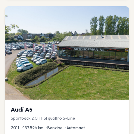
Audi
A5
Sportback 2.0 TFSI quattro S-Line
2011
•
157.594
km
•
Benzine
•
Automaat