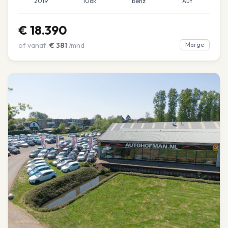
2019
106k
Benz
Aut
€
18.390
of vanaf:
€
381
/mnd
Marge