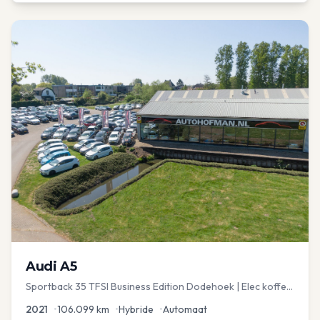
Audi
A5
Sportback 35 TFSI Business Edition Dodehoek | Elec koffer
| Adap Cruise
2021
•
106.099
km
•
Hybride
•
Automaat