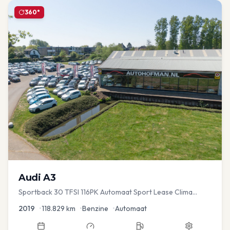
360°
Audi
A3
Sportback 30 TFSI 116PK Automaat Sport Lease Clima
Cruise PDC
2019
•
118.829
km
•
Benzine
•
Automaat