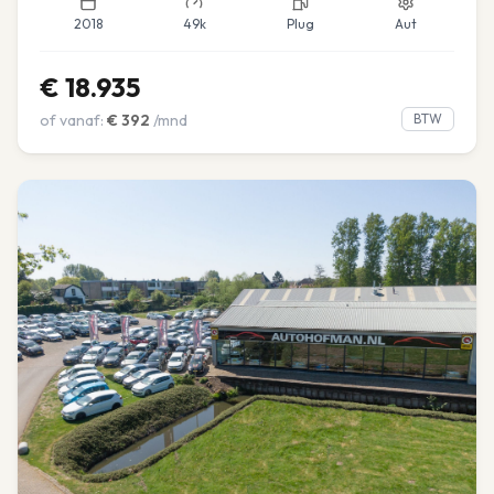
2018
49k
Plug
Aut
€
18.935
of vanaf:
€
392
/mnd
BTW