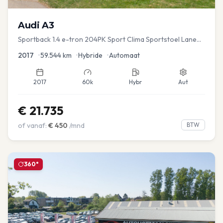
Audi
A3
Sportback 1.4 e-tron 204PK Sport Clima Sportstoel Lane
assist Navi PDC
2017
•
59.544
km
•
Hybride
•
Automaat
2017
60k
Hybr
Aut
€
21.735
of vanaf:
€
450
/mnd
BTW
360°