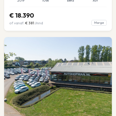
2019
106k
Benz
Aut
€
18.390
of vanaf:
€
381
/mnd
Marge