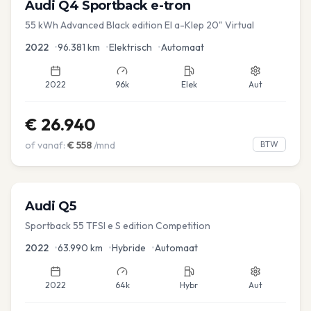
Audi
Q4 Sportback e-tron
55 kWh Advanced Black edition El a-Klep 20" Virtual
2022
•
96.381
km
•
Elektrisch
•
Automaat
2022
96k
Elek
Aut
€
26.940
of vanaf:
€
558
/mnd
BTW
Audi
Q5
Sportback 55 TFSI e S edition Competition
2022
•
63.990
km
•
Hybride
•
Automaat
2022
64k
Hybr
Aut