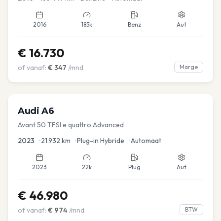
2016
185k
Benz
Aut
€
16.730
of vanaf:
€
347
/mnd
Marge
Audi
A6
Avant 50 TFSI e quattro Advanced
2023
•
21.932
km
•
Plug-in Hybride
•
Automaat
2023
22k
Plug
Aut
€
46.980
of vanaf:
€
974
/mnd
BTW