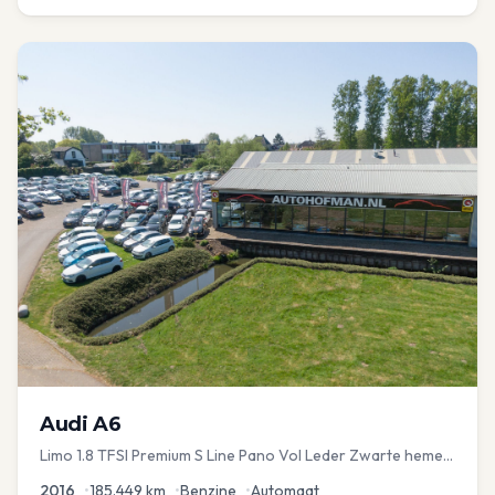
Audi
A6
Limo 1.8 TFSI Premium S Line Pano Vol Leder Zwarte hemel
Mem Seats Navi EL aKlep
2016
•
185.449
km
•
Benzine
•
Automaat