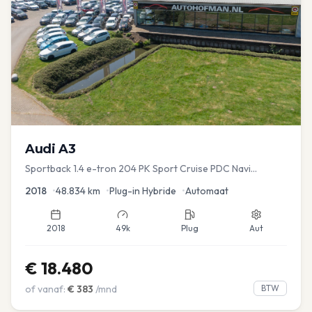
Audi
A3
Sportback 1.4 e-tron 204 PK Sport Cruise PDC Navi
Stoelver.
2018
•
48.834
km
•
Plug-in Hybride
•
Automaat
2018
49k
Plug
Aut
€
18.480
of vanaf:
€
383
/mnd
BTW