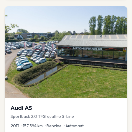
Audi
A5
Sportback 2.0 TFSI quattro S-Line
2011
•
157.594
km
•
Benzine
•
Automaat