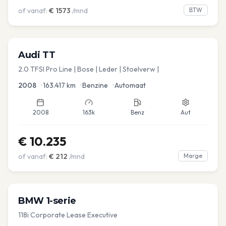
of vanaf:
€
1573
/mnd
BTW
Audi
TT
2.0 TFSI Pro Line | Bose | Leder | Stoelverw |
2008
•
163.417
km
•
Benzine
•
Automaat
2008
163k
Benz
Aut
€
10.235
of vanaf:
€
212
/mnd
Marge
BMW
1-serie
118i Corporate Lease Executive