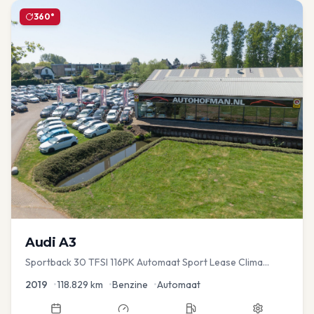
360°
Audi
A3
Sportback 30 TFSI 116PK Automaat Sport Lease Clima
Cruise PDC
2019
•
118.829
km
•
Benzine
•
Automaat