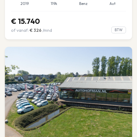
2019
119k
Benz
Aut
€
15.740
of vanaf:
€
326
/mnd
BTW