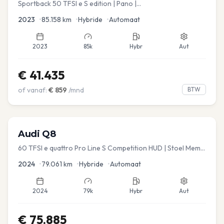
Sportback 50 TFSI e S edition | Pano |
Stoel.verw/verkoeling | Leder
2023
•
85.158
km
•
Hybride
•
Automaat
2023
85k
Hybr
Aut
€
41.435
of vanaf:
€
859
/mnd
BTW
Audi
Q8
60 TFSI e quattro Pro Line S Competition HUD | Stoel Mem. |
Virtual | Carplay | Elec.kofferklep Dakdragers inbegrepen
2024
•
79.061
km
•
Hybride
•
Automaat
2024
79k
Hybr
Aut
€
75.885