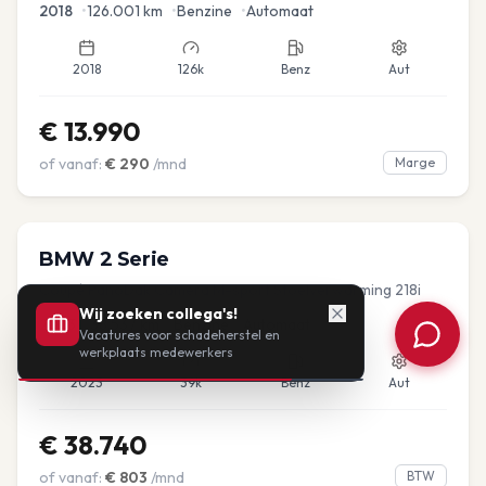
2018
•
126.001
km
•
Benzine
•
Automaat
2018
126k
Benz
Aut
€
13.990
of vanaf:
€
290
/mnd
Marge
BMW
2 Serie
Coupé PanoDak Camera M-sport Stoelverwarming 218i
Wij zoeken collega's!
2023
•
38.537
km
•
Benzine
•
Automaat
Vacatures voor schadeherstel en
werkplaats medewerkers
2023
39k
Benz
Aut
€
38.740
of vanaf:
€
803
/mnd
BTW