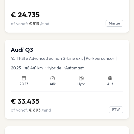
€
24.735
of vanaf:
€
513
/mnd
Marge
Audi
Q3
45 TFSI e Advanced edition S-Line ext. | Parkeersensor |
Navi
2023
•
48.441
km
•
Hybride
•
Automaat
2023
48k
Hybr
Aut
€
33.435
of vanaf:
€
693
/mnd
BTW