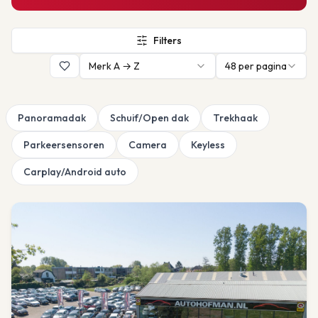
Filters
Merk A → Z
48
per pagina
Panoramadak
Schuif/Open dak
Trekhaak
Parkeersensoren
Camera
Keyless
Carplay/Android auto