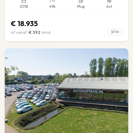
2018
49k
Plug
Aut
€
18.935
of vanaf:
€
392
/mnd
BTW