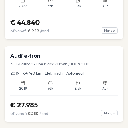
2022
55k
Elek
Aut
€
44.840
of vanaf:
€
929
/mnd
Marge
Audi
e-tron
50 Quattro S-Line Black 71 kWh / 100% SOH
2019
•
64.740
km
•
Elektrisch
•
Automaat
2019
65k
Elek
Aut
€
27.985
of vanaf:
€
580
/mnd
Marge