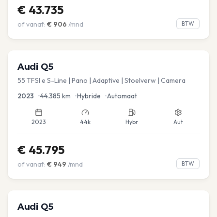
€
43.735
of vanaf:
€
906
/mnd
BTW
Audi
Q5
55 TFSI e S-Line | Pano | Adaptive | Stoelverw | Camera
2023
•
44.385
km
•
Hybride
•
Automaat
2023
44k
Hybr
Aut
€
45.795
of vanaf:
€
949
/mnd
BTW
Audi
Q5