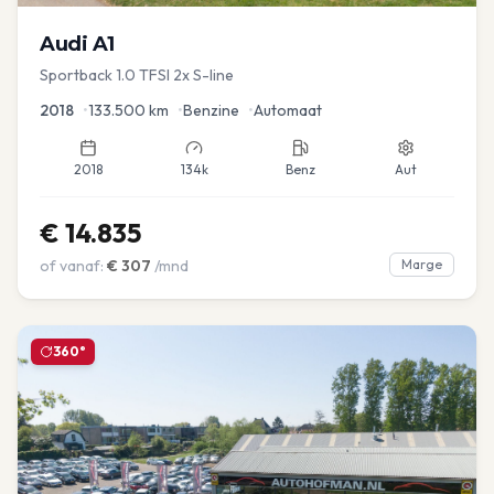
Audi
A1
Sportback 1.0 TFSI 2x S-line
2018
•
133.500
km
•
Benzine
•
Automaat
2018
134k
Benz
Aut
€
14.835
of vanaf:
€
307
/mnd
Marge
360°