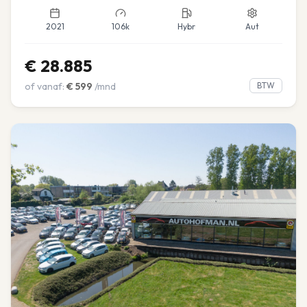
2021
106k
Hybr
Aut
€
28.885
of vanaf:
€
599
/mnd
BTW