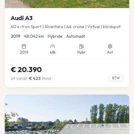
Audi
A3
40 e-tron Sport | Alcantara | Ad. cruise | Virtual | blindspot
2019
•
48.042
km
•
Hybride
•
Automaat
2019
48k
Hybr
Aut
€
20.390
of vanaf:
€
423
/mnd
BTW