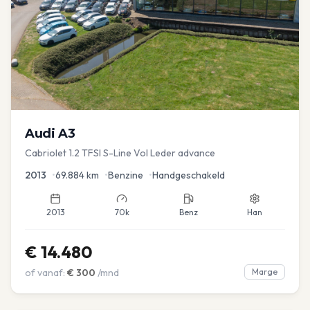
Audi
A3
Cabriolet 1.2 TFSI S-Line Vol Leder advance
2013
•
69.884
km
•
Benzine
•
Handgeschakeld
2013
70k
Benz
Han
€
14.480
of vanaf:
€
300
/mnd
Marge