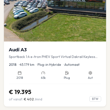
Audi
A3
Sportback 1.4 e-tron PHEV Sport Virtual Dakrail Keyless
PDC v+a Stoelver
2018
•
45.179
km
•
Plug-in Hybride
•
Automaat
2018
45k
Plug
Aut
€
19.395
of vanaf:
€
402
/mnd
BTW