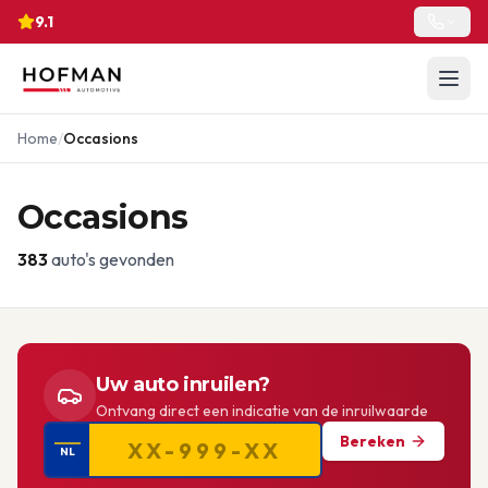
9.1
Home
/
Occasions
Occasions
383
auto's gevonden
Uw auto inruilen?
Ontvang direct een indicatie van de inruilwaarde
Bereken
NL