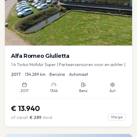
Alfa Romeo
Giulietta
1.4 Turbo MultiAir Super | Parkeersensoren voor en achter |
2017
•
134.289
km
•
Benzine
•
Automaat
2017
134k
Benz
Aut
€
13.940
of vanaf:
€
289
/mnd
Marge