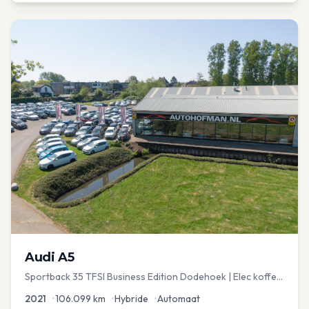
Audi
A5
Sportback 35 TFSI Business Edition Dodehoek | Elec koffer
| Adap Cruise
2021
•
106.099
km
•
Hybride
•
Automaat