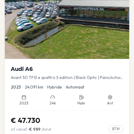
Audi
A6
Avant 50 TFSI e quattro S edition | Black Optic | Pano/schuif
| Stoelmemory | Virtual
2023
•
24.091
km
•
Hybride
•
Automaat
2023
24k
Hybr
Aut
€
47.730
of vanaf:
€
989
/mnd
BTW