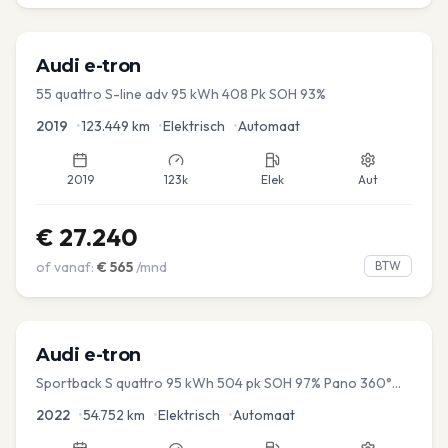
Audi
e-tron
55 quattro S-line adv 95 kWh 408 Pk SOH 93%
2019
•
123.449
km
•
Elektrisch
•
Automaat
2019
123k
Elek
Aut
€
27.240
of vanaf:
€
565
/mnd
BTW
Audi
e-tron
Sportback S quattro 95 kWh 504 pk SOH 97% Pano 360°
Camera Head up El-a-klep Memory Seat
2022
•
54.752
km
•
Elektrisch
•
Automaat