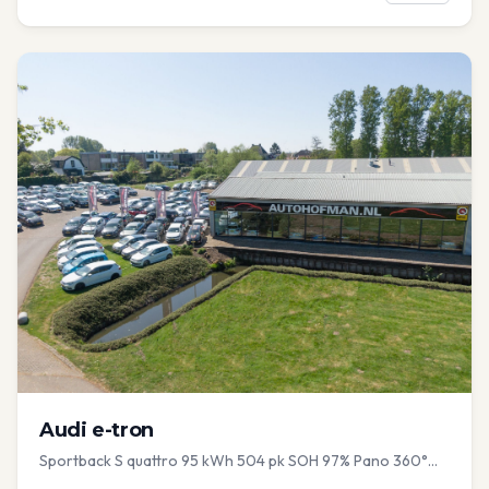
Audi
e-tron
Sportback S quattro 95 kWh 504 pk SOH 97% Pano 360°
Camera Head up El-a-klep Memory Seat