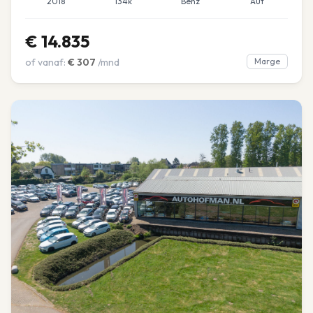
2018
134k
Benz
Aut
€
14.835
of vanaf:
€
307
/mnd
Marge