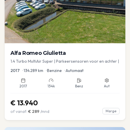
Alfa Romeo
Giulietta
1.4 Turbo MultiAir Super | Parkeersensoren voor en achter |
2017
•
134.289
km
•
Benzine
•
Automaat
2017
134k
Benz
Aut
€
13.940
of vanaf:
€
289
/mnd
Marge