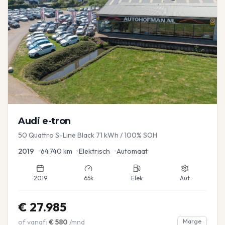
Audi
e-tron
50 Quattro S-Line Black 71 kWh / 100% SOH
2019
•
64.740
km
•
Elektrisch
•
Automaat
2019
65k
Elek
Aut
€
27.985
of vanaf:
€
580
/mnd
Marge