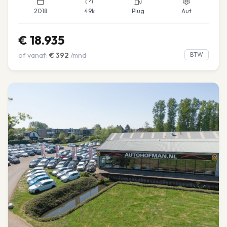
2018
49k
Plug
Aut
€
18.935
of vanaf:
€
392
/mnd
BTW