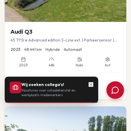
Audi
Q3
45 TFSI e Advanced edition S-Line ext. | Parkeersensor |
Navi
2023
•
48.441
km
•
Hybride
•
Automaat
2023
48k
Hybr
Aut
€
33.435
Wij zoeken collega's!
Vacatures voor schadeherstel en
of vanaf:
€
693
/mnd
BTW
werkplaats medewerkers