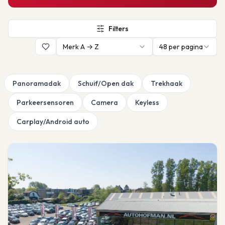
Filters
Merk A → Z
48
per pagina
Panoramadak
Schuif/Open dak
Trekhaak
Parkeersensoren
Camera
Keyless
Carplay/Android auto