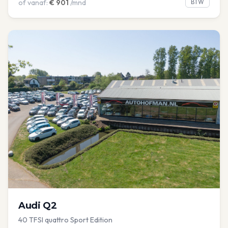
of vanaf:
€
901
/mnd
BTW
Audi
Q2
40 TFSI quattro Sport Edition