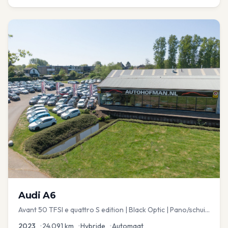
Audi
A6
Avant 50 TFSI e quattro S edition | Black Optic | Pano/schuif
| Stoelmemory | Virtual
2023
•
24.091
km
•
Hybride
•
Automaat