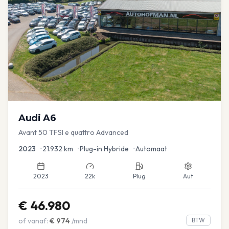
Audi
A6
Avant 50 TFSI e quattro Advanced
2023
•
21.932
km
•
Plug-in Hybride
•
Automaat
2023
22k
Plug
Aut
€
46.980
of vanaf:
€
974
/mnd
BTW