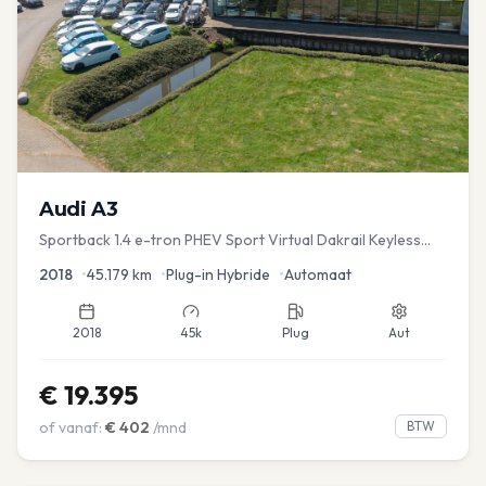
Audi
A3
Sportback 1.4 e-tron PHEV Sport Virtual Dakrail Keyless
PDC v+a Stoelver
2018
•
45.179
km
•
Plug-in Hybride
•
Automaat
2018
45k
Plug
Aut
€
19.395
of vanaf:
€
402
/mnd
BTW