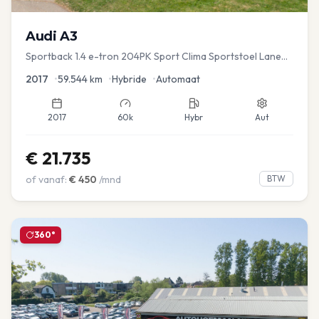
Audi
A3
Sportback 1.4 e-tron 204PK Sport Clima Sportstoel Lane
assist Navi PDC
2017
•
59.544
km
•
Hybride
•
Automaat
2017
60k
Hybr
Aut
€
21.735
of vanaf:
€
450
/mnd
BTW
360°