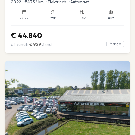
2022
•
54.752
km
•
Elektrisch
•
Automaat
2022
55k
Elek
Aut
€
44.840
of vanaf:
€
929
/mnd
Marge