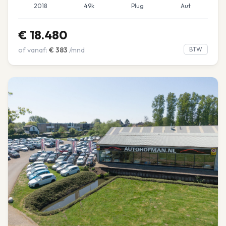
2018
49k
Plug
Aut
€
18.480
of vanaf:
€
383
/mnd
BTW