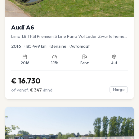
Audi
A6
Limo 1.8 TFSI Premium S Line Pano Vol Leder Zwarte hemel
Mem Seats Navi EL aKlep
2016
•
185.449
km
•
Benzine
•
Automaat
2016
185k
Benz
Aut
€
16.730
of vanaf:
€
347
/mnd
Marge