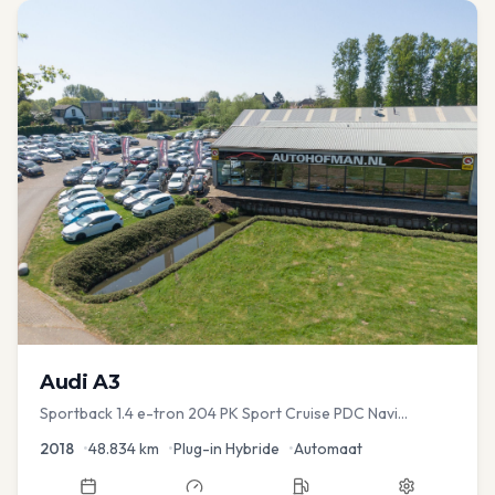
Audi
A3
Sportback 1.4 e-tron 204 PK Sport Cruise PDC Navi
Stoelver.
2018
•
48.834
km
•
Plug-in Hybride
•
Automaat