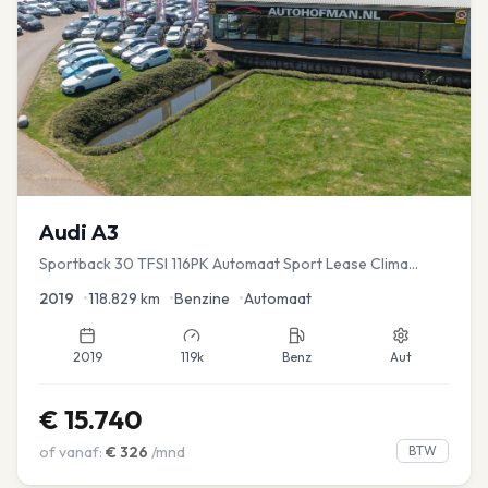
Audi
A3
Sportback 30 TFSI 116PK Automaat Sport Lease Clima
Cruise PDC
2019
•
118.829
km
•
Benzine
•
Automaat
2019
119k
Benz
Aut
€
15.740
of vanaf:
€
326
/mnd
BTW