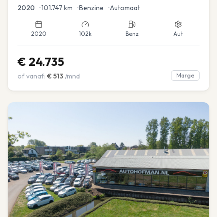
2020
•
101.747
km
•
Benzine
•
Automaat
2020
102k
Benz
Aut
€
24.735
of vanaf:
€
513
/mnd
Marge