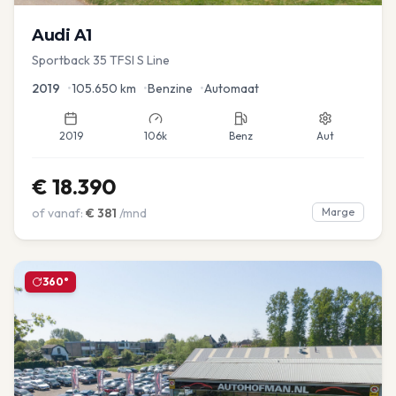
Audi
A1
Sportback 35 TFSI S Line
2019
•
105.650
km
•
Benzine
•
Automaat
2019
106k
Benz
Aut
€
18.390
of vanaf:
€
381
/mnd
Marge
360°