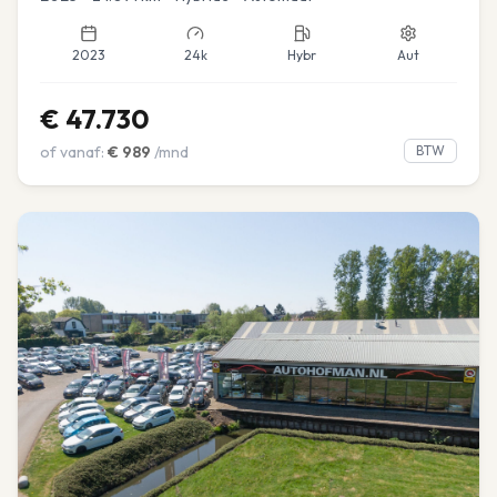
2023
24k
Hybr
Aut
€
47.730
of vanaf:
€
989
/mnd
BTW