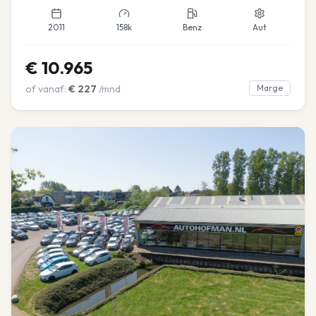
2011
158k
Benz
Aut
€
10.965
of vanaf:
€
227
/mnd
Marge