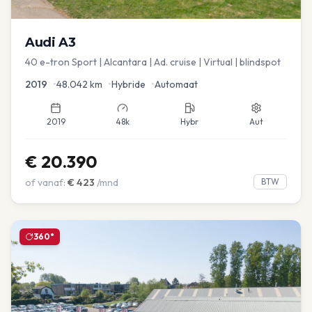
Audi
A3
40 e-tron Sport | Alcantara | Ad. cruise | Virtual | blindspot
2019
•
48.042
km
•
Hybride
•
Automaat
2019
48k
Hybr
Aut
€
20.390
of vanaf:
€
423
/mnd
BTW
360°