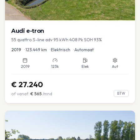
Audi
e-tron
55 quattro S-line adv 95 kWh 408 Pk SOH 93%
2019
•
123.449
km
•
Elektrisch
•
Automaat
2019
123k
Elek
Aut
€
27.240
of vanaf:
€
565
/mnd
BTW