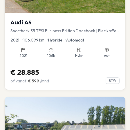
Audi
A5
Sportback 35 TFSI Business Edition Dodehoek | Elec koffer
| Adap Cruise
2021
•
106.099
km
•
Hybride
•
Automaat
2021
106k
Hybr
Aut
€
28.885
of vanaf:
€
599
/mnd
BTW