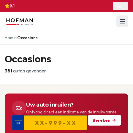
9.1
Home
/
Occasions
Occasions
381
auto's gevonden
Uw auto inruilen?
Ontvang direct een indicatie van de inruilwaarde
Bereken
NL