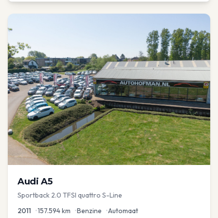
Audi
A5
Sportback 2.0 TFSI quattro S-Line
2011
•
157.594
km
•
Benzine
•
Automaat