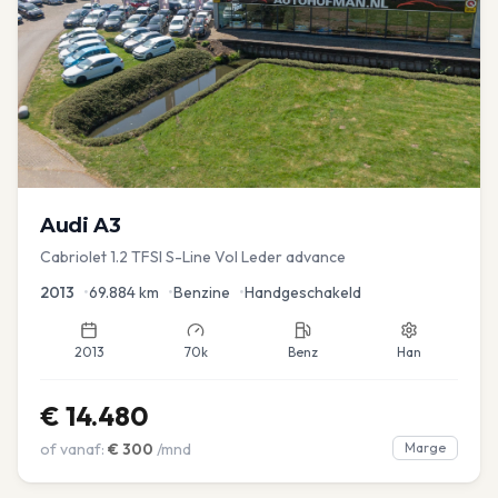
Audi
A3
Cabriolet 1.2 TFSI S-Line Vol Leder advance
2013
•
69.884
km
•
Benzine
•
Handgeschakeld
2013
70k
Benz
Han
€
14.480
of vanaf:
€
300
/mnd
Marge