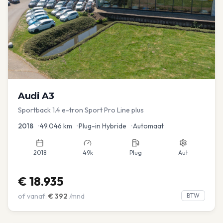
Audi
A3
Sportback 1.4 e-tron Sport Pro Line plus
2018
•
49.046
km
•
Plug-in Hybride
•
Automaat
2018
49k
Plug
Aut
€
18.935
of vanaf:
€
392
/mnd
BTW