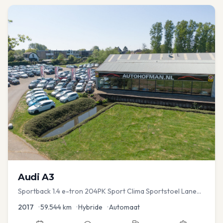
Audi
A3
Sportback 1.4 e-tron 204PK Sport Clima Sportstoel Lane
assist Navi PDC
2017
•
59.544
km
•
Hybride
•
Automaat