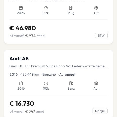
2023
22k
Plug
Aut
€
46.980
of vanaf:
€
974
/mnd
BTW
Audi
A6
Limo 1.8 TFSI Premium S Line Pano Vol Leder Zwarte hemel
Mem Seats Navi EL aKlep
2016
•
185.449
km
•
Benzine
•
Automaat
2016
185k
Benz
Aut
€
16.730
of vanaf:
€
347
/mnd
Marge