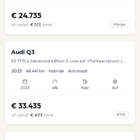
€
24.735
of vanaf:
€
513
/mnd
Marge
Audi
Q3
45 TFSI e Advanced edition S-Line ext. | Parkeersensor |
Navi
2023
•
48.441
km
•
Hybride
•
Automaat
2023
48k
Hybr
Aut
€
33.435
of vanaf:
€
693
/mnd
BTW