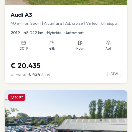
Audi
A3
40 e-tron Sport | Alcantara | Ad. cruise | Virtual | blindspot
2019
•
48.042
km
•
Hybride
•
Automaat
2019
48k
Hybr
Aut
€
20.435
of vanaf:
€
424
/mnd
BTW
360°