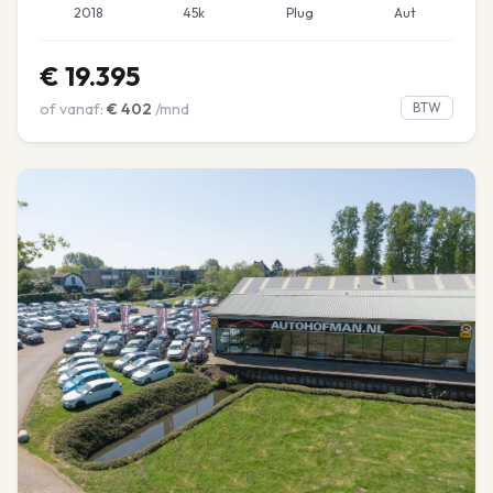
2018
45k
Plug
Aut
€
19.395
of vanaf:
€
402
/mnd
BTW