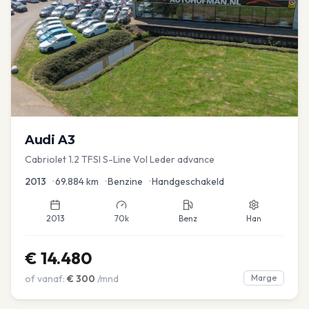
Audi
A3
Cabriolet 1.2 TFSI S-Line Vol Leder advance
2013
•
69.884
km
•
Benzine
•
Handgeschakeld
2013
70k
Benz
Han
€
14.480
of vanaf:
€
300
/mnd
Marge