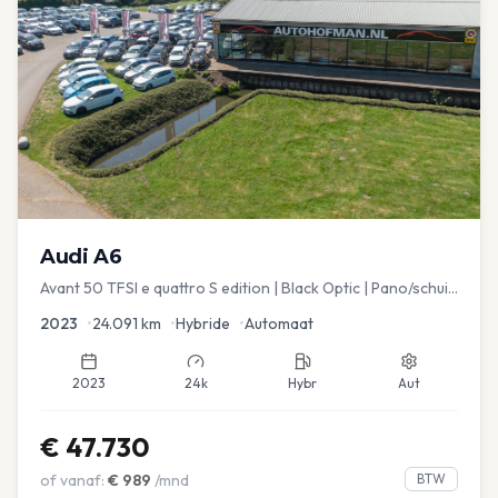
Audi
A6
Avant 50 TFSI e quattro S edition | Black Optic | Pano/schuif
| Stoelmemory | Virtual
2023
•
24.091
km
•
Hybride
•
Automaat
2023
24k
Hybr
Aut
€
47.730
of vanaf:
€
989
/mnd
BTW