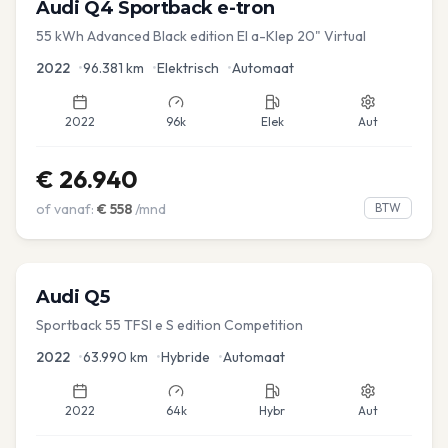
Audi
Q4 Sportback e-tron
55 kWh Advanced Black edition El a-Klep 20" Virtual
2022
•
96.381
km
•
Elektrisch
•
Automaat
2022
96k
Elek
Aut
€
26.940
of vanaf:
€
558
/mnd
BTW
Audi
Q5
Sportback 55 TFSI e S edition Competition
2022
•
63.990
km
•
Hybride
•
Automaat
2022
64k
Hybr
Aut