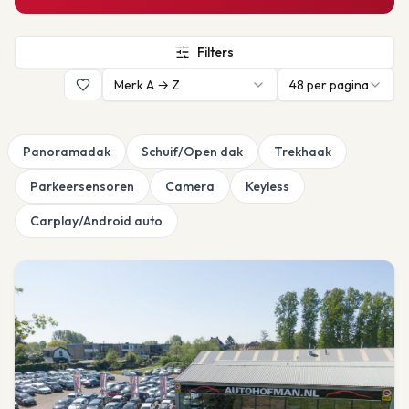
Filters
Merk A → Z
48
per pagina
Panoramadak
Schuif/Open dak
Trekhaak
Parkeersensoren
Camera
Keyless
Carplay/Android auto