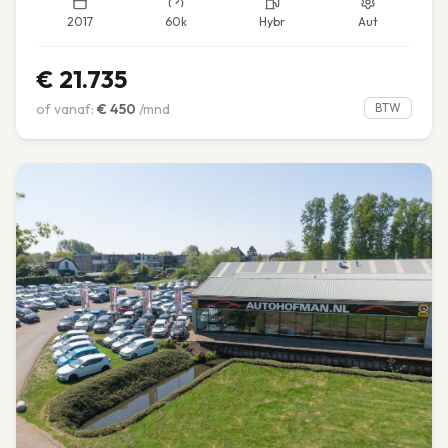
2017
60k
Hybr
Aut
€
21.735
of vanaf:
€
450
/mnd
BTW