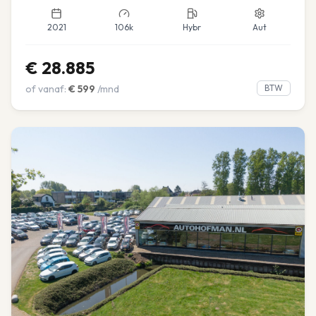
2021
106k
Hybr
Aut
€
28.885
of vanaf:
€
599
/mnd
BTW