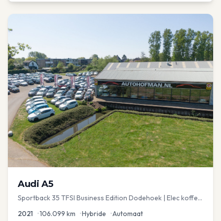
Audi
A5
Sportback 35 TFSI Business Edition Dodehoek | Elec koffer
| Adap Cruise
2021
•
106.099
km
•
Hybride
•
Automaat