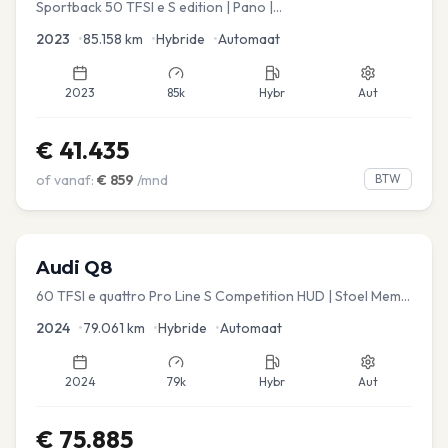
Sportback 50 TFSI e S edition | Pano |
Stoel.verw/verkoeling | Leder
2023
•
85.158
km
•
Hybride
•
Automaat
2023
85k
Hybr
Aut
€
41.435
of vanaf:
€
859
/mnd
BTW
Audi
Q8
60 TFSI e quattro Pro Line S Competition HUD | Stoel Mem. |
Virtual | Carplay | Elec.kofferklep Dakdragers inbegrepen
2024
•
79.061
km
•
Hybride
•
Automaat
2024
79k
Hybr
Aut
€
75.885