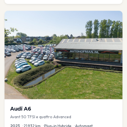
Audi
A6
Avant 50 TFSI e quattro Advanced
2023
•
21.932
km
•
Plug-in Hybride
•
Automaat