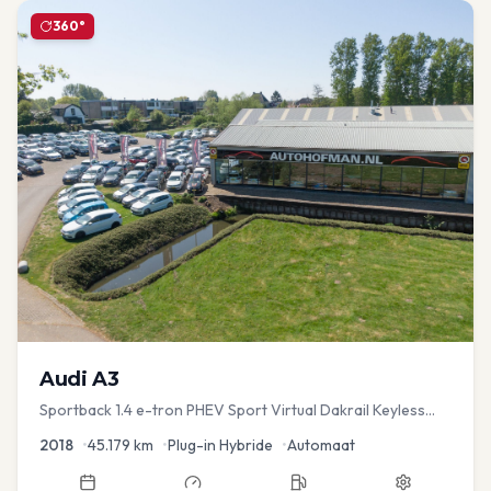
360°
Audi
A3
Sportback 1.4 e-tron PHEV Sport Virtual Dakrail Keyless
PDC v+a Stoelver
2018
•
45.179
km
•
Plug-in Hybride
•
Automaat