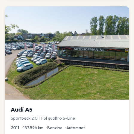
Audi
A5
Sportback 2.0 TFSI quattro S-Line
2011
•
157.594
km
•
Benzine
•
Automaat