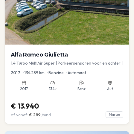
Alfa Romeo
Giulietta
1.4 Turbo MultiAir Super | Parkeersensoren voor en achter |
2017
•
134.289
km
•
Benzine
•
Automaat
2017
134k
Benz
Aut
€
13.940
of vanaf:
€
289
/mnd
Marge