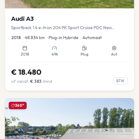
Audi
A3
Sportback 1.4 e-tron 204 PK Sport Cruise PDC Navi
Stoelver.
2018
•
48.834
km
•
Plug-in Hybride
•
Automaat
2018
49k
Plug
Aut
€
18.480
of vanaf:
€
383
/mnd
BTW
360°