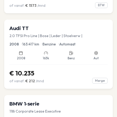
of vanaf:
€
1573
/mnd
BTW
Audi
TT
2.0 TFSI Pro Line | Bose | Leder | Stoelverw |
2008
•
163.417
km
•
Benzine
•
Automaat
2008
163k
Benz
Aut
€
10.235
of vanaf:
€
212
/mnd
Marge
BMW
1-serie
118i Corporate Lease Executive