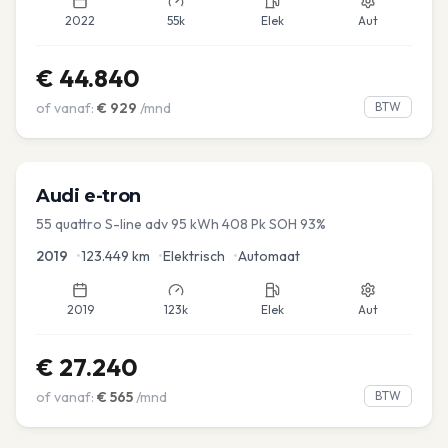
2022
55k
Elek
Aut
€
44.840
of vanaf:
€
929
/mnd
BTW
Audi
e-tron
55 quattro S-line adv 95 kWh 408 Pk SOH 93%
2019
•
123.449
km
•
Elektrisch
•
Automaat
2019
123k
Elek
Aut
€
27.240
of vanaf:
€
565
/mnd
BTW