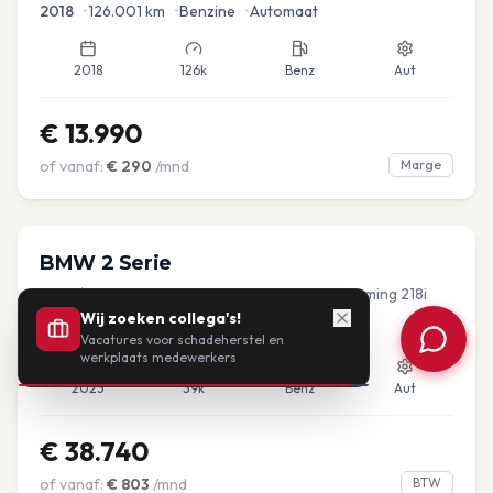
2018
•
126.001
km
•
Benzine
•
Automaat
2018
126k
Benz
Aut
€
13.990
of vanaf:
€
290
/mnd
Marge
BMW
2 Serie
Coupé PanoDak Camera M-sport Stoelverwarming 218i
Wij zoeken collega's!
2023
•
38.537
km
•
Benzine
•
Automaat
Vacatures voor schadeherstel en
werkplaats medewerkers
2023
39k
Benz
Aut
€
38.740
of vanaf:
€
803
/mnd
BTW