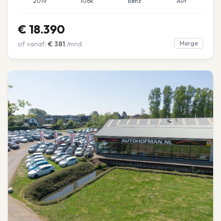
2019
106k
Benz
Aut
€
18.390
of vanaf:
€
381
/mnd
Marge