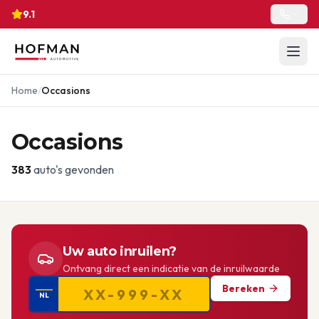
9.1
Home
/
Occasions
Occasions
383
auto's gevonden
Uw auto inruilen?
Ontvang direct een indicatie van de inruilwaarde
Bereken
NL