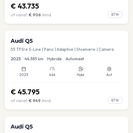
€
43.735
of vanaf:
€
906
/mnd
BTW
Audi
Q5
55 TFSI e S-Line | Pano | Adaptive | Stoelverw | Camera
2023
•
44.385
km
•
Hybride
•
Automaat
2023
44k
Hybr
Aut
€
45.795
of vanaf:
€
949
/mnd
BTW
Audi
Q5