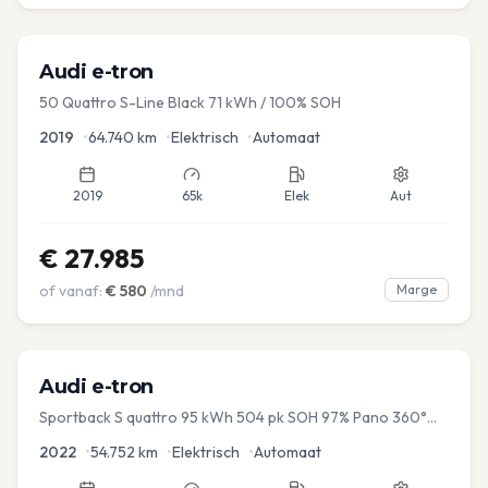
Audi
e-tron
50 Quattro S-Line Black 71 kWh / 100% SOH
2019
•
64.740
km
•
Elektrisch
•
Automaat
2019
65k
Elek
Aut
€
27.985
of vanaf:
€
580
/mnd
Marge
Audi
e-tron
Sportback S quattro 95 kWh 504 pk SOH 97% Pano 360°
Camera Head up El-a-klep Memory Seat
2022
•
54.752
km
•
Elektrisch
•
Automaat