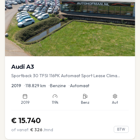
Audi
A3
Sportback 30 TFSI 116PK Automaat Sport Lease Clima
Cruise PDC
2019
•
118.829
km
•
Benzine
•
Automaat
2019
119k
Benz
Aut
€
15.740
of vanaf:
€
326
/mnd
BTW