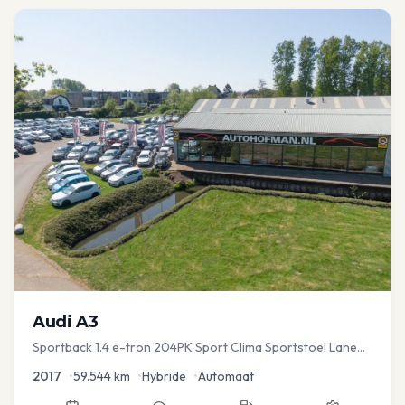
Audi
A3
Sportback 1.4 e-tron 204PK Sport Clima Sportstoel Lane
assist Navi PDC
2017
•
59.544
km
•
Hybride
•
Automaat