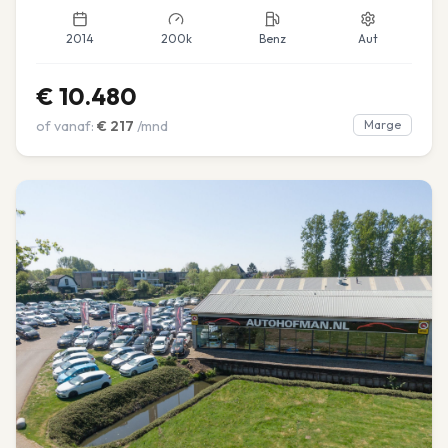
2014
200k
Benz
Aut
€
10.480
of vanaf:
€
217
/mnd
Marge