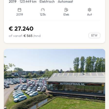
2019
•
123.449
km
•
Elektrisch
•
Automaat
2019
123k
Elek
Aut
€
27.240
of vanaf:
€
565
/mnd
BTW