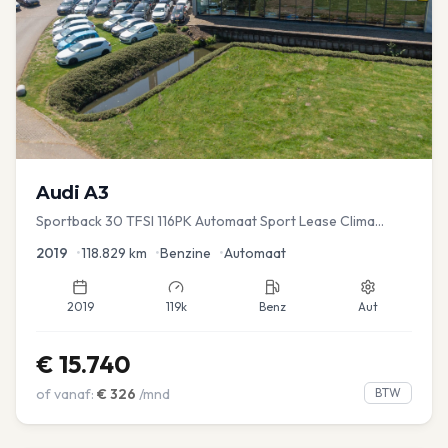
Audi
A3
Sportback 30 TFSI 116PK Automaat Sport Lease Clima
Cruise PDC
2019
•
118.829
km
•
Benzine
•
Automaat
2019
119k
Benz
Aut
€
15.740
of vanaf:
€
326
/mnd
BTW