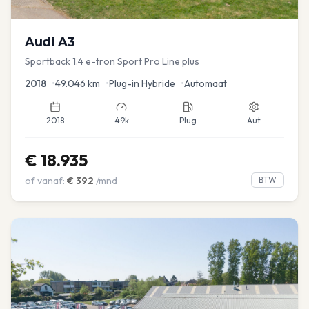
Audi
A3
Sportback 1.4 e-tron Sport Pro Line plus
2018
•
49.046
km
•
Plug-in Hybride
•
Automaat
2018
49k
Plug
Aut
€
18.935
of vanaf:
€
392
/mnd
BTW