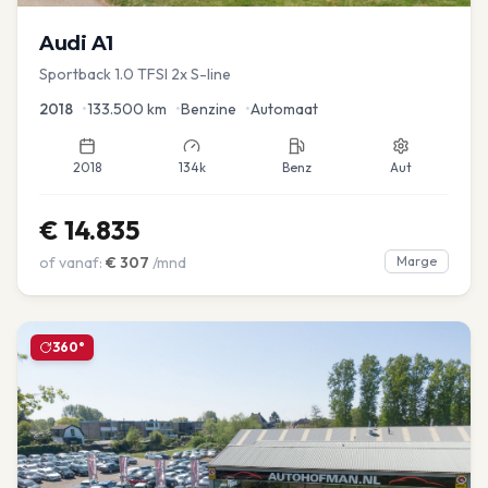
Audi
A1
Sportback 1.0 TFSI 2x S-line
2018
•
133.500
km
•
Benzine
•
Automaat
2018
134k
Benz
Aut
€
14.835
of vanaf:
€
307
/mnd
Marge
360°