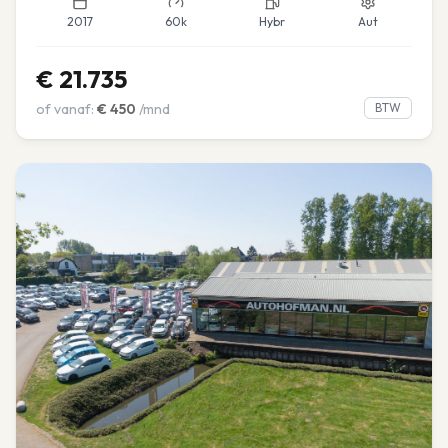
2017
60k
Hybr
Aut
€
21.735
of vanaf:
€
450
/mnd
BTW