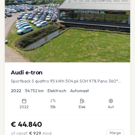
Audi
e-tron
Sportback S quattro 95 kWh 504 pk SOH 97% Pano 360°
Camera Head up El-a-klep Memory Seat
2022
•
54.752
km
•
Elektrisch
•
Automaat
2022
55k
Elek
Aut
€
44.840
of vanaf:
€
929
/mnd
Marge