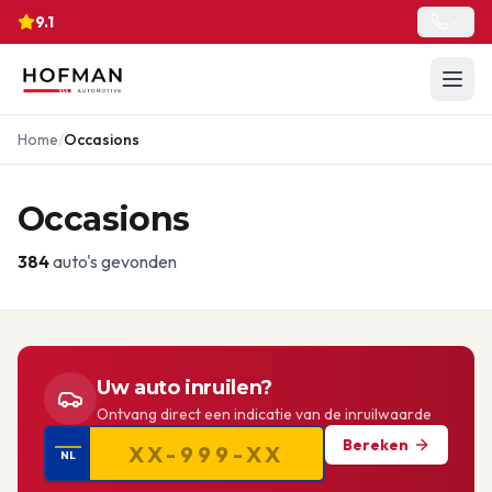
9.1
Home
/
Occasions
Occasions
384
auto's gevonden
Uw auto inruilen?
Ontvang direct een indicatie van de inruilwaarde
Bereken
NL