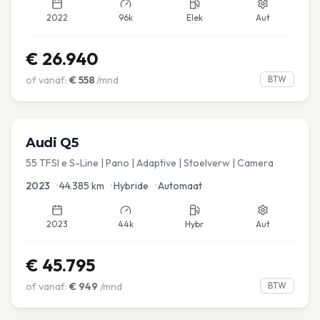
2022
96k
Elek
Aut
€
26.940
of vanaf:
€
558
/mnd
BTW
Audi
Q5
55 TFSI e S-Line | Pano | Adaptive | Stoelverw | Camera
2023
•
44.385
km
•
Hybride
•
Automaat
2023
44k
Hybr
Aut
€
45.795
of vanaf:
€
949
/mnd
BTW