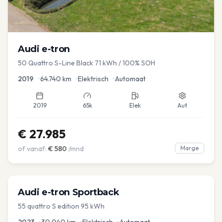
Audi
e-tron
50 Quattro S-Line Black 71 kWh / 100% SOH
2019
•
64.740
km
•
Elektrisch
•
Automaat
2019
65k
Elek
Aut
€
27.985
of vanaf:
€
580
/mnd
Marge
Audi
e-tron Sportback
55 quattro S edition 95 kWh
2023
•
30.040
km
•
Elektrisch
•
Automaat