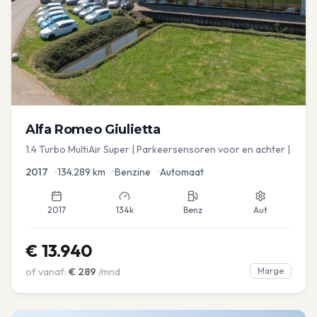
Alfa Romeo
Giulietta
1.4 Turbo MultiAir Super | Parkeersensoren voor en achter |
2017
•
134.289
km
•
Benzine
•
Automaat
2017
134k
Benz
Aut
€
13.940
of vanaf:
€
289
/mnd
Marge