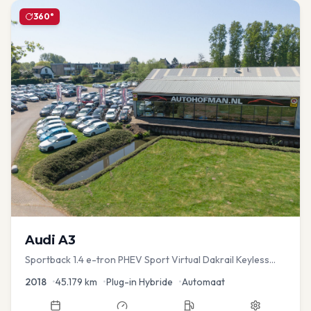
360°
Audi
A3
Sportback 1.4 e-tron PHEV Sport Virtual Dakrail Keyless
PDC v+a Stoelver
2018
•
45.179
km
•
Plug-in Hybride
•
Automaat