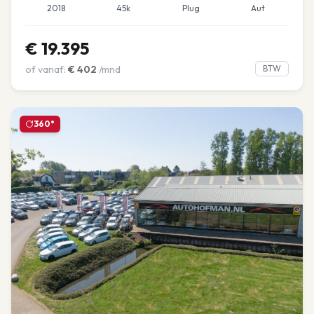
2018
45k
Plug
Aut
€
19.395
of vanaf:
€
402
/mnd
BTW
360°