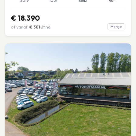
2019
106k
Benz
Aut
€
18.390
of vanaf:
€
381
/mnd
Marge