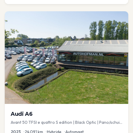
Audi
A6
Avant 50 TFSI e quattro S edition | Black Optic | Pano/schuif
| Stoelmemory | Virtual
2023
•
24.091
km
•
Hybride
•
Automaat