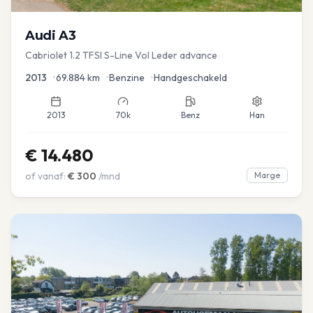
Audi
A3
Cabriolet 1.2 TFSI S-Line Vol Leder advance
2013
•
69.884
km
•
Benzine
•
Handgeschakeld
2013
70k
Benz
Han
€
14.480
of vanaf:
€
300
/mnd
Marge