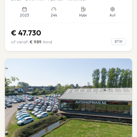
2023
24k
Hybr
Aut
€
47.730
of vanaf:
€
989
/mnd
BTW