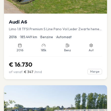
Audi
A6
Limo 1.8 TFSI Premium S Line Pano Vol Leder Zwarte hemel
Mem Seats Navi EL aKlep
2016
•
185.449
km
•
Benzine
•
Automaat
2016
185k
Benz
Aut
€
16.730
of vanaf:
€
347
/mnd
Marge