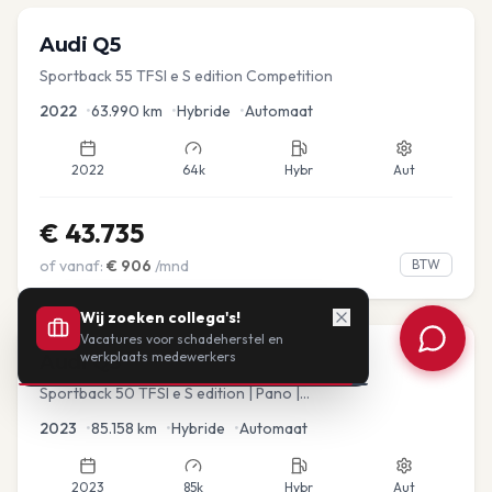
Audi
Q5
Sportback 55 TFSI e S edition Competition
2022
•
63.990
km
•
Hybride
•
Automaat
2022
64k
Hybr
Aut
€
43.735
of vanaf:
€
906
/mnd
BTW
Wij zoeken collega's!
Vacatures voor schadeherstel en
werkplaats medewerkers
Audi
Q5
Sportback 50 TFSI e S edition | Pano |
Stoel.verw/verkoeling | Leder
2023
•
85.158
km
•
Hybride
•
Automaat
2023
85k
Hybr
Aut