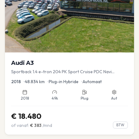
Audi
A3
Sportback 1.4 e-tron 204 PK Sport Cruise PDC Navi
Stoelver.
2018
•
48.834
km
•
Plug-in Hybride
•
Automaat
2018
49k
Plug
Aut
€
18.480
of vanaf:
€
383
/mnd
BTW