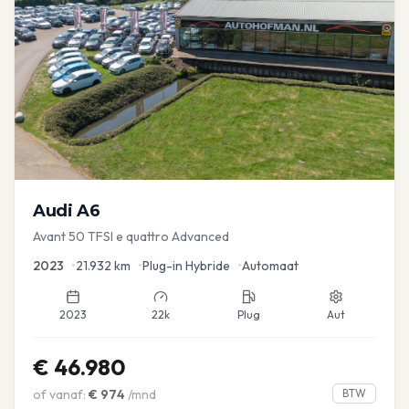
Audi
A6
Avant 50 TFSI e quattro Advanced
2023
•
21.932
km
•
Plug-in Hybride
•
Automaat
2023
22k
Plug
Aut
€
46.980
of vanaf:
€
974
/mnd
BTW