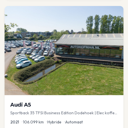
Audi
A5
Sportback 35 TFSI Business Edition Dodehoek | Elec koffer
| Adap Cruise
2021
•
106.099
km
•
Hybride
•
Automaat