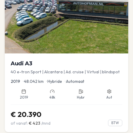
Audi
A3
40 e-tron Sport | Alcantara | Ad. cruise | Virtual | blindspot
2019
•
48.042
km
•
Hybride
•
Automaat
2019
48k
Hybr
Aut
€
20.390
of vanaf:
€
423
/mnd
BTW