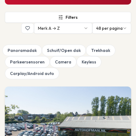
Filters
Merk A → Z
48
per pagina
Panoramadak
Schuif/Open dak
Trekhaak
Parkeersensoren
Camera
Keyless
Carplay/Android auto