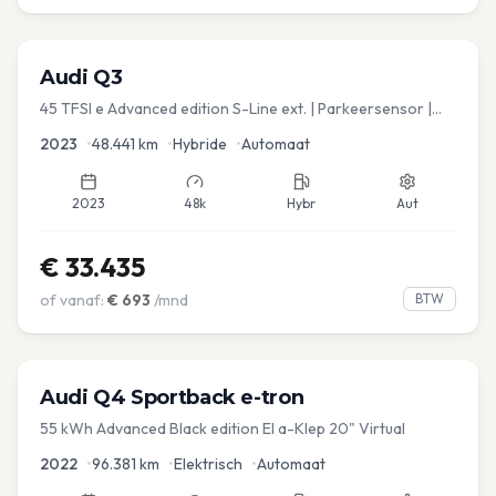
Audi
Q3
45 TFSI e Advanced edition S-Line ext. | Parkeersensor |
Navi
2023
•
48.441
km
•
Hybride
•
Automaat
2023
48k
Hybr
Aut
€
33.435
of vanaf:
€
693
/mnd
BTW
Audi
Q4 Sportback e-tron
55 kWh Advanced Black edition El a-Klep 20" Virtual
2022
•
96.381
km
•
Elektrisch
•
Automaat