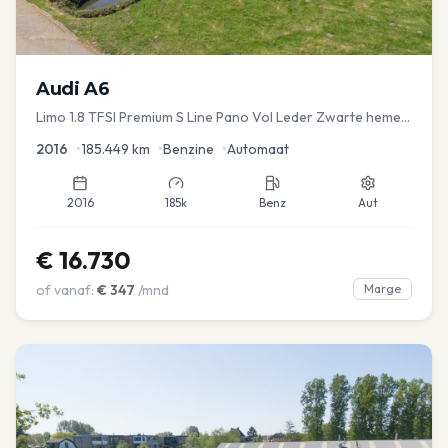
Audi
A6
Limo 1.8 TFSI Premium S Line Pano Vol Leder Zwarte hemel
Mem Seats Navi EL aKlep
2016
•
185.449
km
•
Benzine
•
Automaat
2016
185k
Benz
Aut
€
16.730
of vanaf:
€
347
/mnd
Marge