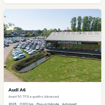
Audi
A6
Avant 50 TFSI e quattro Advanced
2023
•
21.932
km
•
Plug-in Hybride
•
Automaat