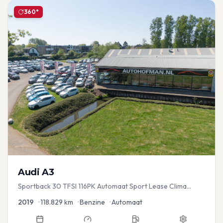
360°
Audi
A3
Sportback 30 TFSI 116PK Automaat Sport Lease Clima
Cruise PDC
2019
•
118.829
km
•
Benzine
•
Automaat