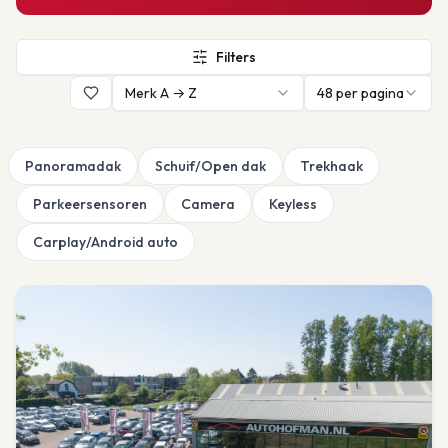
Filters
Merk A → Z
48
per pagina
Panoramadak
Schuif/Open dak
Trekhaak
Parkeersensoren
Camera
Keyless
Carplay/Android auto