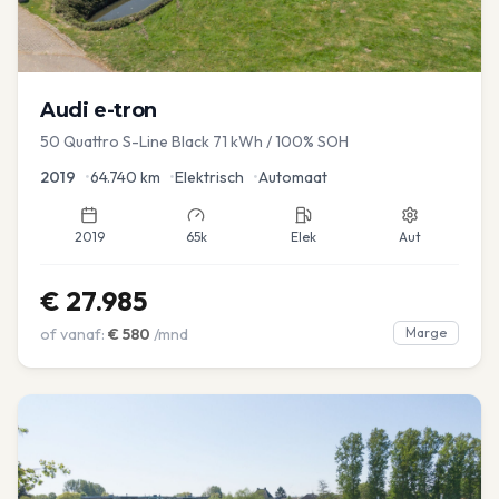
Audi
e-tron
50 Quattro S-Line Black 71 kWh / 100% SOH
2019
•
64.740
km
•
Elektrisch
•
Automaat
2019
65k
Elek
Aut
€
27.985
of vanaf:
€
580
/mnd
Marge