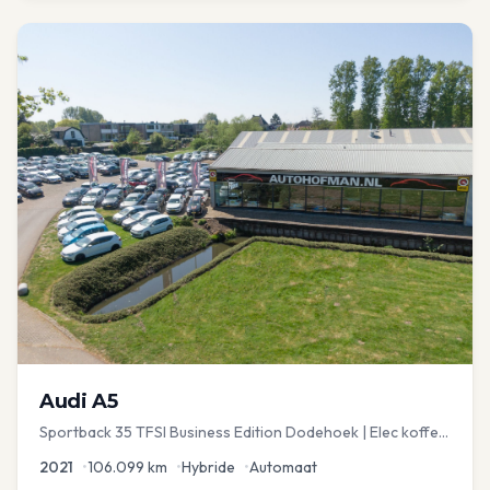
Audi
A5
Sportback 35 TFSI Business Edition Dodehoek | Elec koffer
| Adap Cruise
2021
•
106.099
km
•
Hybride
•
Automaat