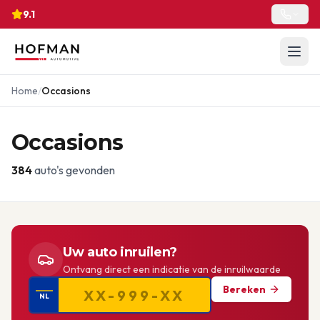
9.1
Home
/
Occasions
Occasions
384
auto's gevonden
Uw auto inruilen?
Ontvang direct een indicatie van de inruilwaarde
Bereken
NL