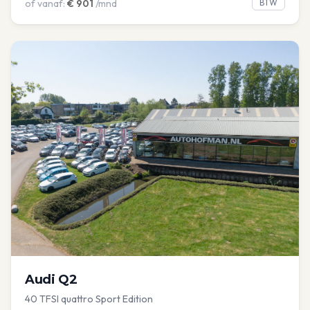
of vanaf:
€
901
/mnd
BTW
Audi
Q2
40 TFSI quattro Sport Edition