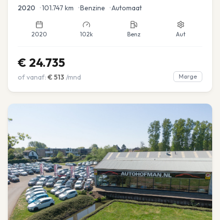
2020
•
101.747
km
•
Benzine
•
Automaat
2020
102k
Benz
Aut
€
24.735
of vanaf:
€
513
/mnd
Marge