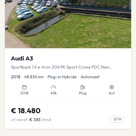
Audi
A3
Sportback 1.4 e-tron 204 PK Sport Cruise PDC Navi
Stoelver.
2018
•
48.834
km
•
Plug-in Hybride
•
Automaat
2018
49k
Plug
Aut
€
18.480
of vanaf:
€
383
/mnd
BTW