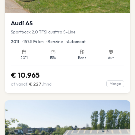
Audi
A5
Sportback 2.0 TFSI quattro S-Line
2011
•
157.594
km
•
Benzine
•
Automaat
2011
158k
Benz
Aut
€
10.965
of vanaf:
€
227
/mnd
Marge