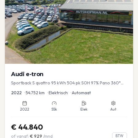
Audi
e-tron
Sportback S quattro 95 kWh 504 pk SOH 97% Pano 360°
Camera Head up El-a-klep Memory Seat
2022
•
54.752
km
•
Elektrisch
•
Automaat
2022
55k
Elek
Aut
€
44.840
of vanaf:
€
929
/mnd
BTW