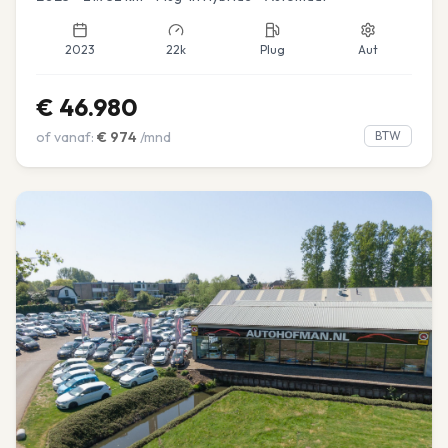
2023
22k
Plug
Aut
€
46.980
of vanaf:
€
974
/mnd
BTW