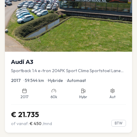
Audi
A3
Sportback 1.4 e-tron 204PK Sport Clima Sportstoel Lane
assist Navi PDC
2017
•
59.544
km
•
Hybride
•
Automaat
2017
60k
Hybr
Aut
€
21.735
of vanaf:
€
450
/mnd
BTW