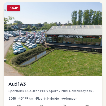
360°
Audi
A3
Sportback 1.4 e-tron PHEV Sport Virtual Dakrail Keyless
PDC v+a Stoelver
2018
•
45.179
km
•
Plug-in Hybride
•
Automaat