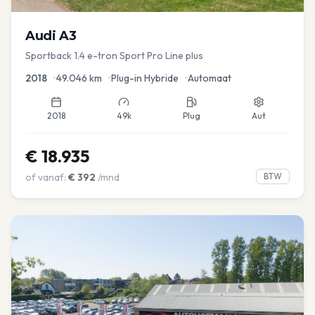
Audi
A3
Sportback 1.4 e-tron Sport Pro Line plus
2018
•
49.046
km
•
Plug-in Hybride
•
Automaat
2018
49k
Plug
Aut
€
18.935
of vanaf:
€
392
/mnd
BTW