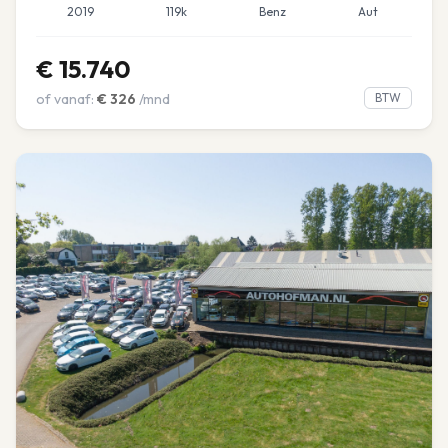
2019
119k
Benz
Aut
€
15.740
of vanaf:
€
326
/mnd
BTW