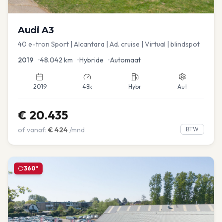
Audi
A3
40 e-tron Sport | Alcantara | Ad. cruise | Virtual | blindspot
2019
•
48.042
km
•
Hybride
•
Automaat
2019
48k
Hybr
Aut
€
20.435
of vanaf:
€
424
/mnd
BTW
360°