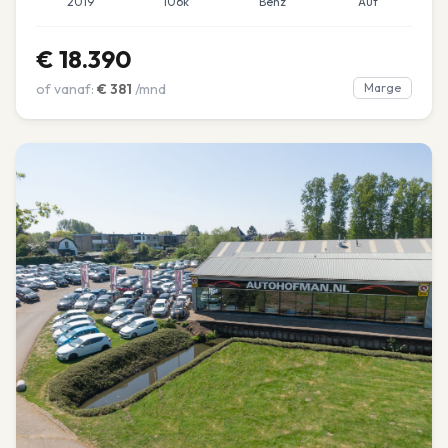
2019
106k
Benz
Aut
€
18.390
of vanaf:
€
381
/mnd
Marge