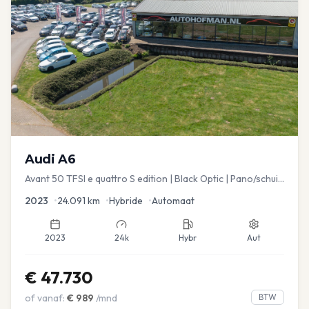
Audi
A6
Avant 50 TFSI e quattro S edition | Black Optic | Pano/schuif
| Stoelmemory | Virtual
2023
•
24.091
km
•
Hybride
•
Automaat
2023
24k
Hybr
Aut
€
47.730
of vanaf:
€
989
/mnd
BTW