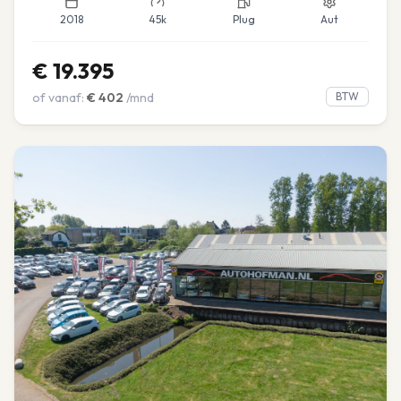
2018
45k
Plug
Aut
€
19.395
of vanaf:
€
402
/mnd
BTW