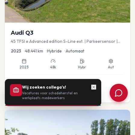
Audi
Q3
45 TFSI e Advanced edition S-Line ext. | Parkeersensor |
Navi
2023
•
48.441
km
•
Hybride
•
Automaat
2023
48k
Hybr
Aut
€
33.435
Wij zoeken collega's!
Vacatures voor schadeherstel en
of vanaf:
€
693
/mnd
BTW
werkplaats medewerkers