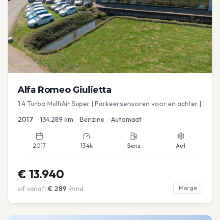
Alfa Romeo
Giulietta
1.4 Turbo MultiAir Super | Parkeersensoren voor en achter |
2017
•
134.289
km
•
Benzine
•
Automaat
2017
134k
Benz
Aut
€
13.940
of vanaf:
€
289
/mnd
Marge