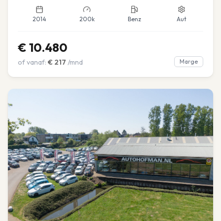
2014
200k
Benz
Aut
€
10.480
of vanaf:
€
217
/mnd
Marge