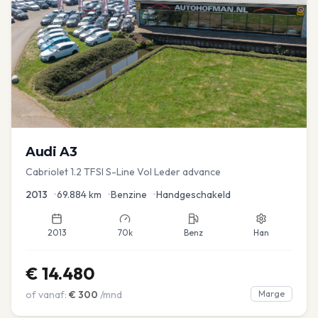
Audi
A3
Cabriolet 1.2 TFSI S-Line Vol Leder advance
2013
•
69.884
km
•
Benzine
•
Handgeschakeld
2013
70k
Benz
Han
€
14.480
of vanaf:
€
300
/mnd
Marge