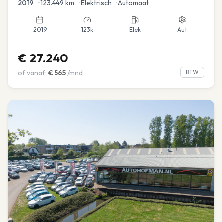
2019
•
123.449
km
•
Elektrisch
•
Automaat
2019
123k
Elek
Aut
€
27.240
of vanaf:
€
565
/mnd
BTW