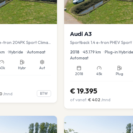
Audi
A3
 e-tron 204PK Sport Clima
Sportback 1.4 e-tron PHEV Sport 
e assist Navi PDC
Dakrail Keyless PDC v+a Stoelver
km
•
Hybride
•
Automaat
2018
•
45.179
km
•
Plug-in Hybrid
Automaat
60k
Hybr
Aut
2018
45k
Plug
€
19.395
0
/mnd
BTW
of vanaf:
€
402
/mnd