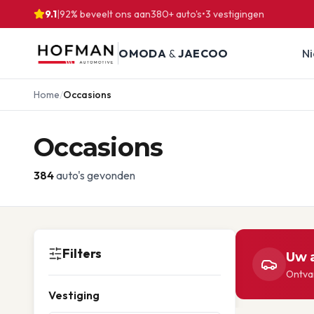
9.1
|
92% beveelt ons aan
380
+ auto's
•
3
vestigingen
OMODA
&
JAECOO
N
Home
/
Occasions
Occasions
384
auto's gevonden
Filters
Uw a
Ontvan
Vestiging