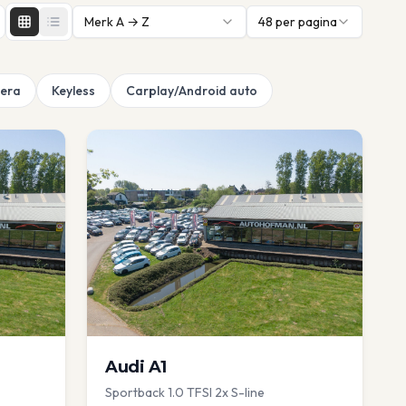
Merk A → Z
48
per pagina
era
Keyless
Carplay/Android auto
Audi
A1
Sportback 1.0 TFSI 2x S-line