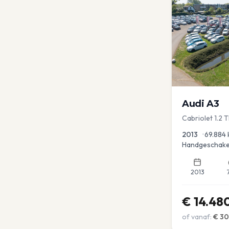
Audi
A3
Cabriolet 1.2 
advance
2013
•
69.884
Handgeschake
2013
€
14.48
of vanaf:
€
3