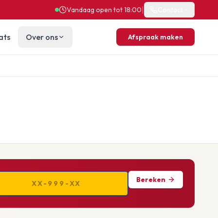
|
Vandaag open tot 18:00
Contact
ats
Over ons
Afspraak maken
Bereken