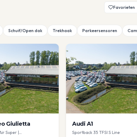
Favorieten
Schuif/Open dak
Trekhaak
Parkeersensoren
Cam
eo
Giulietta
Audi
A1
Air Super |
Sportback 35 TFSI S Line