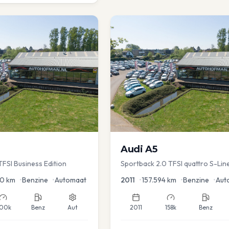
Audi
A5
TFSI Business Edition
Sportback 2.0 TFSI quattro S-Lin
50
km
•
Benzine
•
Automaat
2011
•
157.594
km
•
Benzine
•
Aut
00k
Benz
Aut
2011
158k
Benz