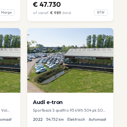
€
47.730
Marge
of vanaf:
€
989
/mnd
BTW
Audi
e-tron
 Vol
Sportback S quattro 95 kWh 504 pk SOH
avi EL
97% Pano 360° Camera Head up El-a-
tomaat
2022
•
54.752
km
•
Elektrisch
•
Automaat
klep Memory Seat