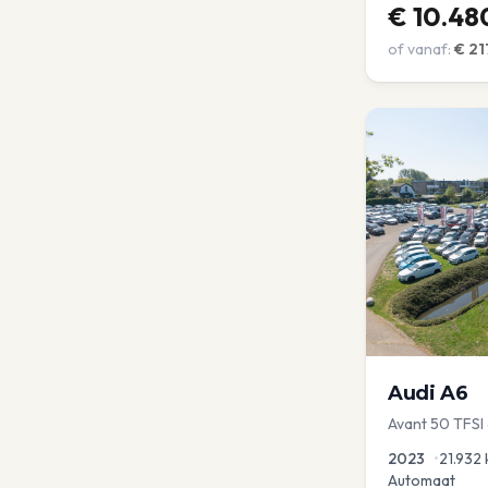
€
10.48
of vanaf:
€
21
Audi
A6
Avant 50 TFSI
2023
•
21.932
Automaat