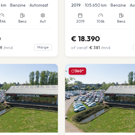
en voor en achter |
km
•
Benzine
•
Automaat
2019
•
105.650
km
•
Benzine
•
Au
34k
Benz
Aut
2019
106k
Benz
0
€
18.390
9
/mnd
Marge
of vanaf:
€
381
/mnd
360°