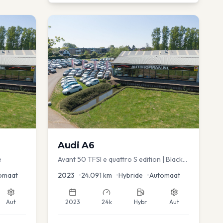
Audi
A6
e
Avant 50 TFSI e quattro S edition | Black
Optic | Pano/schuif | Stoelmemory |
omaat
2023
•
24.091
km
•
Hybride
•
Automaat
Virtual
Aut
2023
24k
Hybr
Aut