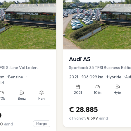
Audi
A5
TFSI S-Line Vol Leder
Sportback 35 TFSI Business Editi
Dodehoek | Elec koffer | Adap Cr
km
•
Benzine
•
2021
•
106.099
km
•
Hybride
•
Au
ld
2021
106k
Hybr
70k
Benz
Han
€
28.885
0
of vanaf:
€
599
/mnd
00
/mnd
Marge