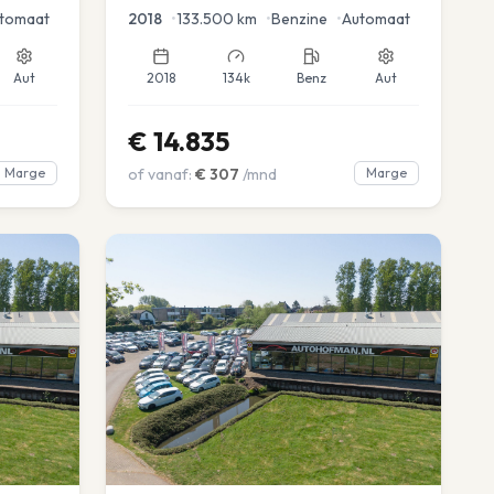
tomaat
2018
•
133.500
km
•
Benzine
•
Automaat
Aut
2018
134k
Benz
Aut
€
14.835
Marge
of vanaf:
€
307
/mnd
Marge