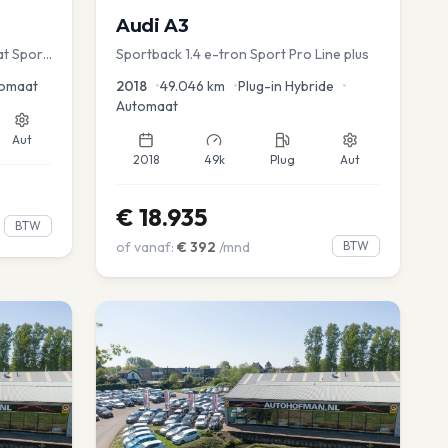
Audi
A3
at Sport
Sportback 1.4 e-tron Sport Pro Line plus
omaat
2018
•
49.046
km
•
Plug-in Hybride
•
Automaat
Aut
2018
49k
Plug
Aut
€
18.935
BTW
of vanaf:
€
392
/mnd
BTW