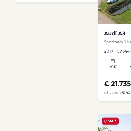
Audi
A3
Sportback 1.4
Sportstoel Lan
2017
•
59.544
2017
€
21.735
of vanaf:
€
45
360°