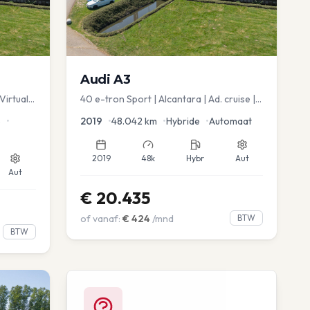
Audi
A3
Virtual
40 e-tron Sport | Alcantara | Ad. cruise |
Virtual | blindspot
e
•
2019
•
48.042
km
•
Hybride
•
Automaat
2019
48k
Hybr
Aut
Aut
€
20.435
of vanaf:
€
424
/mnd
BTW
BTW