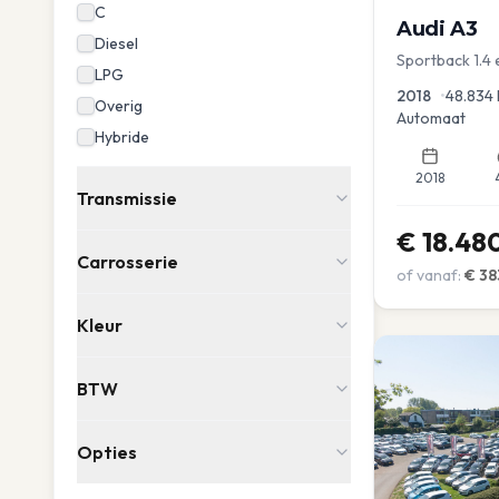
C
Audi
A3
Diesel
Sportback 1.4
LPG
PDC Navi Stoel
2018
•
48.834
Overig
Automaat
Hybride
2018
Transmissie
€
18.48
Carrosserie
of vanaf:
€
38
Kleur
BTW
Opties