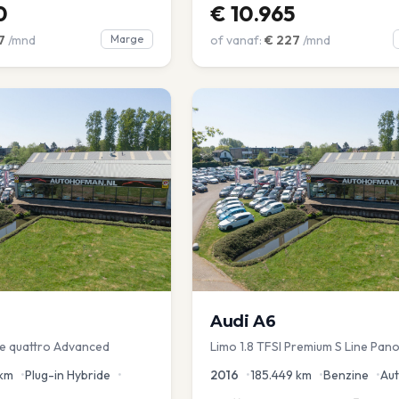
0
€
10.965
7
/mnd
Marge
of vanaf:
€
227
/mnd
Audi
A6
 e quattro Advanced
Limo 1.8 TFSI Premium S Line Pano
Leder Zwarte hemel Mem Seats N
km
•
Plug-in Hybride
•
2016
•
185.449
km
•
Benzine
•
Au
aKlep