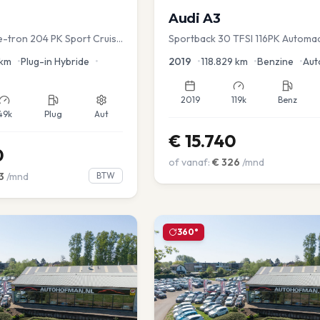
Audi
A3
 e-tron 204 PK Sport Cruise
Sportback 30 TFSI 116PK Automa
ver.
Lease Clima Cruise PDC
km
•
Plug-in Hybride
•
2019
•
118.829
km
•
Benzine
•
Aut
2019
119k
Benz
49k
Plug
Aut
€
15.740
0
of vanaf:
€
326
/mnd
3
/mnd
BTW
360°